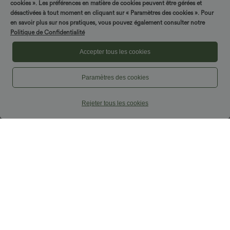
cookies ». Les préférences en matière de cookies peuvent être gérées et
désactivées à tout moment en cliquant sur « Paramètres des cookies ». Pour
en savoir plus sur nos pratiques, vous pouvez également consulter notre
Politique de Confidentialité
Accepter tous les cookies
Paramètres des cookies
$39.95 USD
$27.95 USD
$31.95 USD
Rejeter tous les cookies
Jogging Casual Uni Taille Haute Poche
Jupe Casual Maxi à Taille Haute et
Latérale
Ourlet Fendu en A-Line en Côtes