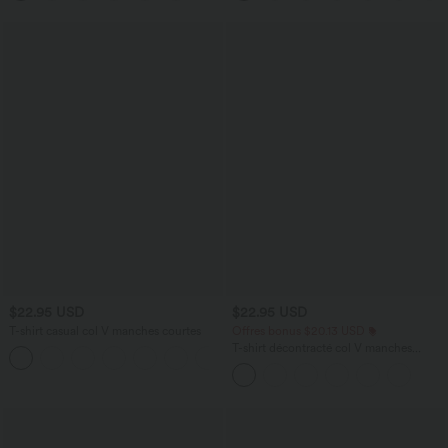
$22.95 USD
$22.95 USD
T-shirt casual col V manches courtes
Offres bonus $20.13 USD
T-shirt décontracté col V manches
+9
courtes coupe courte