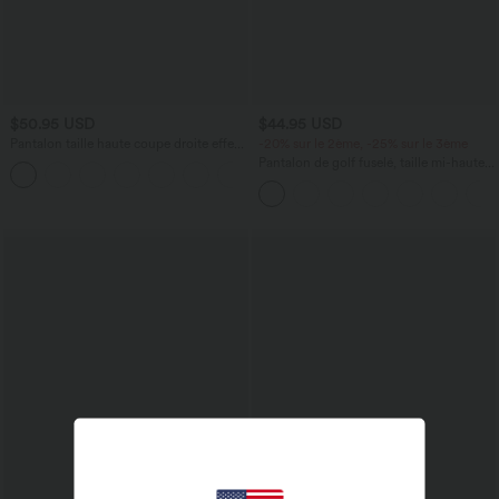
$50.95 USD
$44.95 USD
Pantalon taille haute coupe droite effet
-20% sur le 2ème, -25% sur le 3ème
lin avec poches
Pantalon de golf fuselé, taille mi-haute,
+5
cordon, ourlet courbé, séchage rapide,
avec poches—UPF40+