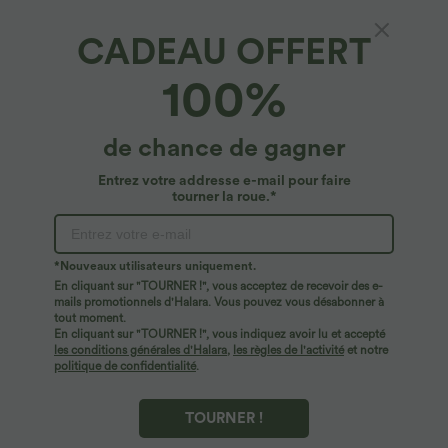
CADEAU OFFERT
Halara Flex™ Denim*
100%
Halara Flex™ Jupe en Jean Casual Mi-Longue
Délavé Extensible Plusieurs Poches Taille
Haute
4.8
(
2424
)
de chance de gagner
$42.95 USD
$44.95 USD
Entrez votre addresse e-mail pour faire
tourner la roue.*
*Nouveaux utilisateurs uniquement.
En cliquant sur "TOURNER !", vous acceptez de recevoir des e-
mails promotionnels d'Halara. Vous pouvez vous désabonner à
tout moment.
En cliquant sur "TOURNER !", vous indiquez avoir lu et accepté
les conditions générales d'Halara
,
les règles de l'activité
et notre
politique de confidentialité
.
TOURNER !