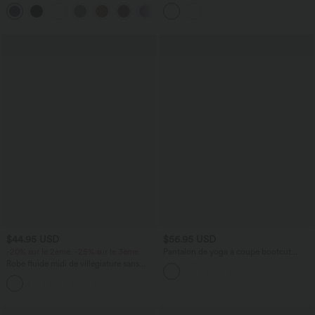
DayStretch avec poches
UltraSculpt™ Cool séchage rapide
+6
$44.95 USD
$56.95 USD
-20% sur le 2ème, -25% sur le 3ème
Pantalon de yoga à coupe bootcut
gainant galbant taille haute avec effet
Robe fluide midi de villégiature sans
scrunch et poches Halara UltraSculpt™
manches, encolure carrée, dos nu croisé,
fronces et soutien-gorge intégré