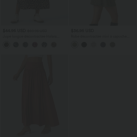
$44.95 USD
$36.95 USD
$50.95 USD
Jupe longue décontractée Halara
Robe décontractée mini à capuche
UltraSculpt™ imprimé léopard taille
maille côtelée manches longues avec
haute avec fente
cordon de serrage