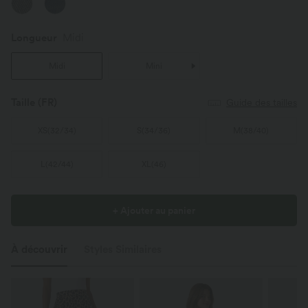
Longueur
Midi
Midi
Mini
Taille
(FR)
Guide des tailles
XS
(
32/34
)
S
(
34/36
)
M
(
38/40
)
L
(
42/44
)
XL
(
46
)
+ Ajouter au panier
À découvrir
Styles Similaires