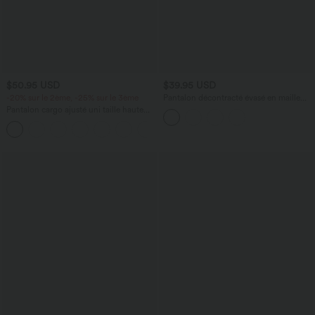
$50.95 USD
$39.95 USD
-20% sur le 2ème, -25% sur le 3ème
Pantalon décontracté évasé en maille
gaufrée, taille haute, avec poches
Pantalon cargo ajusté uni taille haute
croisées
DayStretch avec poches zippées
+10