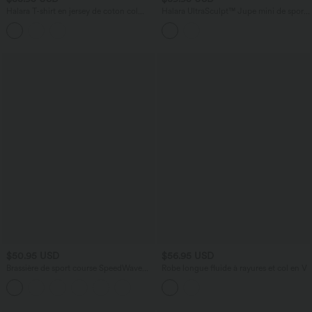
Halara T-shirt en jersey de coton col
Halara UltraSculpt™ Jupe mini de sport
rond échancré manches courtes avec
2-en-1 ventre plat taille haute avec
soutien-gorge intégré bonnets B-DD
poches
$50.95 USD
$56.95 USD
Brassière de sport course SpeedWave™
Robe longue fluide à rayures et col en V
soutien intermédiaire push-up zip
boucle réglable séchage rapide bonnets
A-C