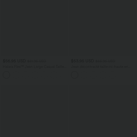
$56.95 USD
$53.95 USD
$61.95 USD
$56.95 USD
Halara Flex™ Jean Large Casual Taille
Jean décontracté taille mi-haute en
Basse avec Boutons Zip Multiples
lyocell drapé avec cordon de serrage et
+3
Poches Lavés Élastiques et Tricotés
poches