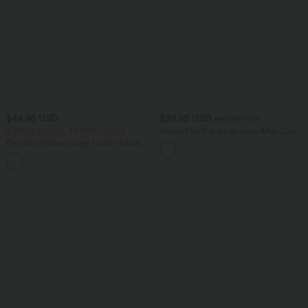
$44.95 USD
$39.95 USD
$42.95 USD
2 POUR 69,90€, 3 POUR 99,90€
Halara Flex™ Jupe en Jean Midi Casual
Tricot Extensible Taille Haute Poches
Pantalon Tailleur Large Fluide Halara
Multiples
Flex™ Gaufré Taille Haute Poches
+21
Latérales