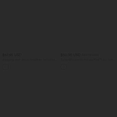
$67.95 USD
$50.95 USD
$56.95 USD
Jogging jean décontracté en molleton
Salopette denim Halara Flex™ col carré
French Terry imprimé denim taille mi-
effet délavé avec poches
haute avec poches