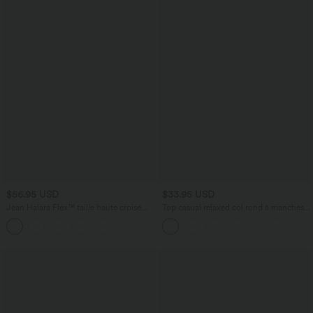
$56.95 USD
$33.95 USD
Jean Halara Flex™ taille haute croisé
Top casual relaxed col rond à manches
gainant bootcut décontracté avec
chauve-souris
poches