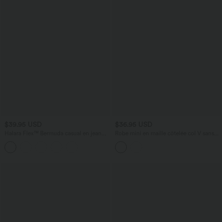
$39.95 USD
$36.95 USD
Halara Flex™ Bermuda casual en jean
Robe mini en maille côtelée col V sans
taille haute avec poches
manches ourlet à volants superposés