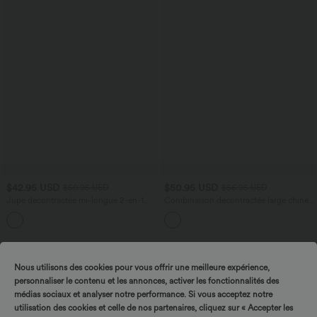
$42.95 USD
$50.95 USD
$50.95 USD
$56.95 USD
Jupe décontractée mi-longue 2-en-1
Combinaison décontractée large chinée
polaire tissu enduit gainante taille haute
froncée bretelles ajustables avec poches
avec fronces et ourlet arrondi
- Easy Peasy
Nous utilisons des cookies pour vous offrir une meilleure expérience,
personnaliser le contenu et les annonces, activer les fonctionnalités des
médias sociaux et analyser notre performance. Si vous acceptez notre
utilisation des cookies et celle de nos partenaires, cliquez sur « Accepter les