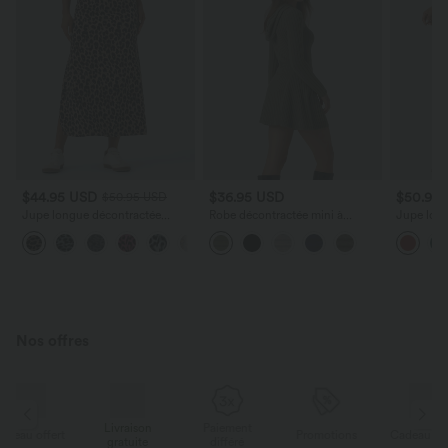
$44.95 USD
$36.95 USD
$50.95
$50.95 USD
Jupe longue décontractée
Robe décontractée mini à
Jupe long
Halara UltraSculpt™ imprimé
capuche maille côtelée manches
haute
léopard taille haute avec fente
longues avec cordon de serrage
Nos offres
Livraison
Paiement
ert
Promotions
Cadeau offert
gratuite
différé