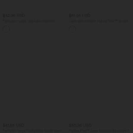
$42.95 USD
$61.95 USD
Pantalon cargo large décontracté
Jean décontracté Halara Flex™ ajusté
camouflage taille mi-haute avec cordon
taille haute ourlet retroussé avec poches
de serrage et poches
$41.95 USD
$50.95 USD
Pantalon large fluide taille haute avec
Halara Flex™ Jean bootcut décontracté