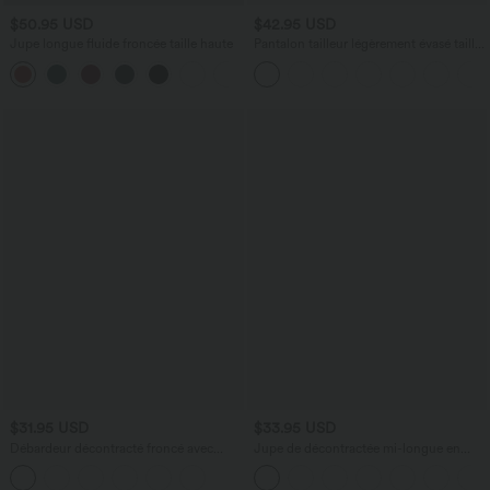
$50.95 USD
$42.95 USD
Jupe longue fluide froncée taille haute
Pantalon tailleur légèrement évasé taille
haute avec poches arrière Halara Flex™
+3
$31.95 USD
$33.95 USD
Débardeur décontracté froncé avec
Jupe de décontractée mi-longue en
cordon de serrage, broderie anglaise et
velours côtelé taille moyenne avec
soutien-gorge intégré
poches à rabat et fendue