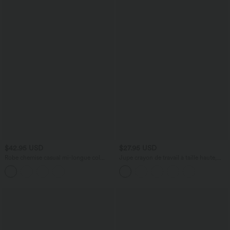
$42.95 USD
$27.95 USD
Robe chemise casual mi-longue col
Jupe crayon de travail à taille haute,
manches courtes ceinturée ourlet
fente et motif pied-de-poule et carreaux
arrondi avec fente et poches