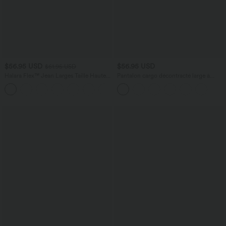
$56.95 USD
$56.95 USD
$61.95 USD
Halara Flex™ Jean Larges Taille Haute
Pantalon cargo décontracté large à
Ourlet Roulotté Multiples Poches
cordon côtelé, taille mi-haute, avec
+1
poches