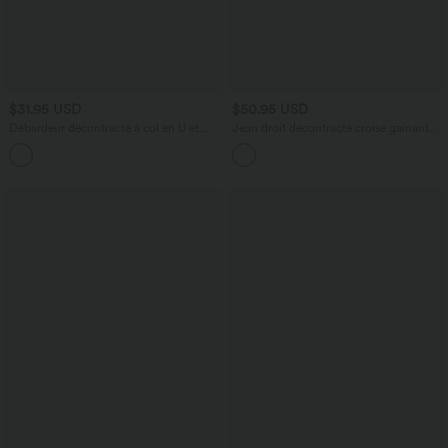
$31.95 USD
$50.95 USD
Débardeur décontracté à col en U et
Jean droit décontracté croisé gainant
brassière intégrée
taille haute avec poches Halara Flex™