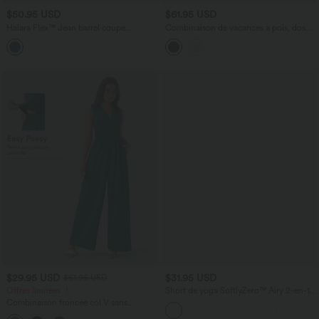
$50.95 USD
$61.95 USD
Halara Flex™ Jean barrel coupe
Combinaison de vacances à pois, dos
tonneau taille mi-haute avec poches
nu halter, coussinets amovibles, poches
et accès facile Easy Peasy
$29.95 USD
$31.95 USD
$61.95 USD
Offres limitées ！
Short de yoga SoftlyZero™ Airy 2-en-1
taille très haute avec poches et effet frais
Combinaison froncée col V sans
InstantCool 17,5 cm
manches avec poches - Easy Peasy