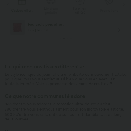
Livraison
Paiement
s
Cadeau offert
Promotions
Ca
gratuite
différé
Foulard à pois offert
Dès $178 USD
Ce qui rend nos tissus différents :
Le style iconique du jean, allié à une liberté de mouvement totale,
pour que vous vous sentiez aussi bien que vous en avez l’air,
toute la journée. Voici la promesse des Jeans Halara Flex™.
Ce que notre communauté adore :
833 d'entre vous adorent la sensation ultra-douce du tissu.
780 d'entre vous s’enthousiasment pour son incroyable élasticité.
5009 d'entre vous raffolent de son confort durable tout au long
de la journée.