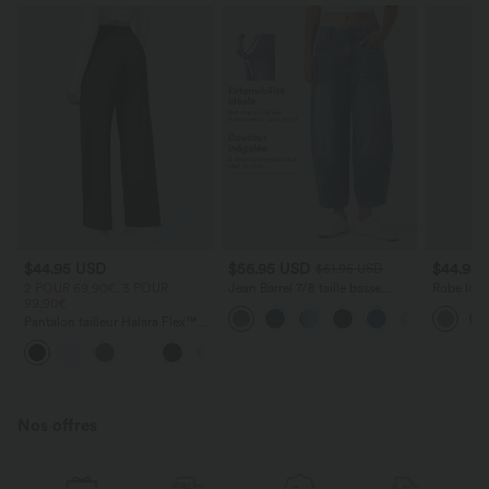
$44.95 USD
$56.95 USD
$44.95
$61.95 USD
2 POUR 69,90€, 3 POUR
Jean Barrel 7/8 taille basse
Robe long
99,90€
Halara Flex™ avec poches
poches lat
zippées
torsadé
Pantalon tailleur Halara Flex™
DayStretch coupe droite taille
+23
haute avec poches
Nos offres