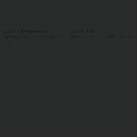
$31.95 USD
$33.95 USD
$33.95 USD
Jupe longue moulante taille mi-haute
Bermuda Large Fluide Taille Haute avec
avec nœud devant et fronces imprimé
Plis et Poches Latérales en Lin
floral/à rayures
Synthétique