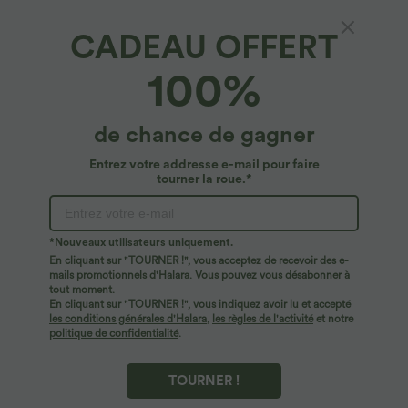
CADEAU OFFERT
Halara Flex™ Denim*
100%
Halara Flex™ - Jean Ultra Evasé Tricot
Extensible Lavé Poches Croisées Taille Haute
4.8
(
18122
)
de chance de gagner
$50.95 USD
Entrez votre addresse e-mail pour faire
tourner la roue.*
*Nouveaux utilisateurs uniquement.
En cliquant sur "TOURNER !", vous acceptez de recevoir des e-
mails promotionnels d'Halara. Vous pouvez vous désabonner à
tout moment.
En cliquant sur "TOURNER !", vous indiquez avoir lu et accepté
les conditions générales d'Halara
,
les règles de l'activité
et notre
politique de confidentialité
.
TOURNER !