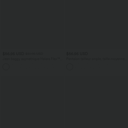
$56.95 USD
$56.95 USD
$61.95 USD
Jean baggy asymétrique Halara Flex™
Pantalon tailleur ample, taille moyenne,
taille haute effet délavé avec poches
coupe barrel, à poches