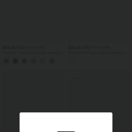
$33.95 USD
$56.95 USD
$39.95 USD
$61.95 USD
Pantalon casual large fluide mélange lin
Halara Flex™ Jean large asymétrique
taille haute avec cordon de serrage et
taille basse avec bouton, fermeture
+5
poches
éclair et poches multiples, délavé et
extensible en maille
Promo