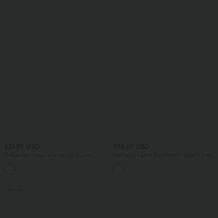
$31.95 USD
$39.95 USD
Débardeur yoga dos nu col U avec
Pantalon barrel DayStretch taille haute
bretelles croisées, ourlet arrondi et effet
avec poches
frais InstantCool, protection solaire
UPF50+
Promo