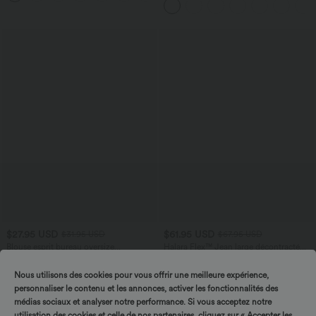
latérales
$27.95 USD
$61.95 USD
$31.95 USD
$67.95 USD
Blouse esprit bureau oversize
Halara Flex™ Jean large décontracté
défroissage facile, col V et manches
taille haute gainant avec poches
+1
courtes
Nous utilisons des cookies pour vous offrir une meilleure expérience,
personnaliser le contenu et les annonces, activer les fonctionnalités des
médias sociaux et analyser notre performance. Si vous acceptez notre
utilisation des cookies et celle de nos partenaires, cliquez sur « Accepter les