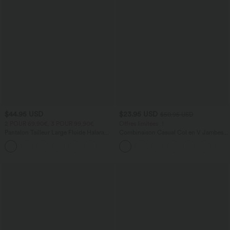
$44.95 USD
$23.95 USD
$50.95 USD
2 POUR 69,90€, 3 POUR 99,90€
Offres limitées ！
Pantalon Tailleur Large Fluide Halara
Combinaison Casual Col en V Jambes
Flex™ Gaufré Taille Haute Poches
Large Plissée Manches Courtes Poche
+21
Latérales
Latérale Gaufrée Fluide