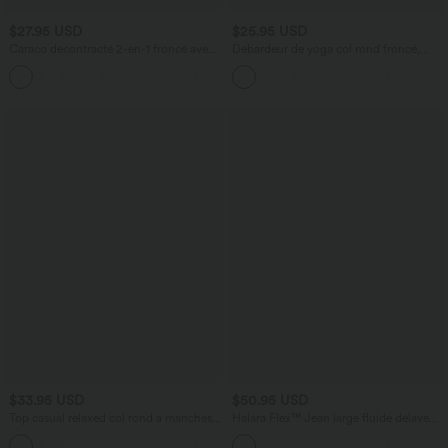
$27.95 USD
$25.95 USD
Caraco décontracté 2-en-1 froncé avec
Débardeur de yoga col rond froncé,
brassière intégrée bretelles réglables
tissu rafraîchissant - Protection UPF50+
$33.95 USD
$50.95 USD
Top casual relaxed col rond à manches
Halara Flex™ Jean large fluide délavé
chauve-souris
taille haute à rayures avec poches
+1