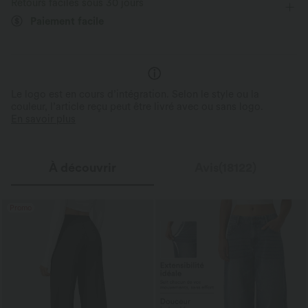
Retours faciles sous 30 jours
jusqu’à 1,5× plus élastique verticalement, il
33% plus léger qu'un jean class
Élasticité quatre directions
Skinny
s'adapte à vos mouvements sans
léger qu'un iPhone. Si léger q
Paiement facile
restriction.
oublirez porter un jean.
Le logo est en cours d’intégration. Selon le style ou la
couleur, l’article reçu peut être livré avec ou sans logo.
En savoir plus
À découvrir
Avis(18122)
Promo