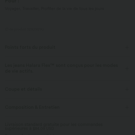
Pour :
Voyager, Travailler, Profiter de la vie de tous les jours
ID de produit 02829290
Points forts du produit
Les jeans Halara Flex™ sont conçus pour les modes
de vie actifs.
Conçu pour avoir une apparence d'un jean, innové pour le confort de
sport, le denim Halara Flex™ vous offre l'extensibilité et la douceur vous
Coupe et détails
permettant de bouger librement.
Taille croisée
Poches arrière
Poches latérales
Composition & Entretien
Extensible dans les 4 sens
Tissu doux
Croisé
Enfilable
Décontracté
Couvre-pieds
Aussi confortable qu’un legging
Tissu léger
Livraison standard gratuite pour les commandes
Élasticité parfaite
supérieures à
Taille haute
$84.09 USD
Évasé
Haute élasticité
Aussi léger qu'une plume
Jusqu’à 2× plus élastique sur les côtés et