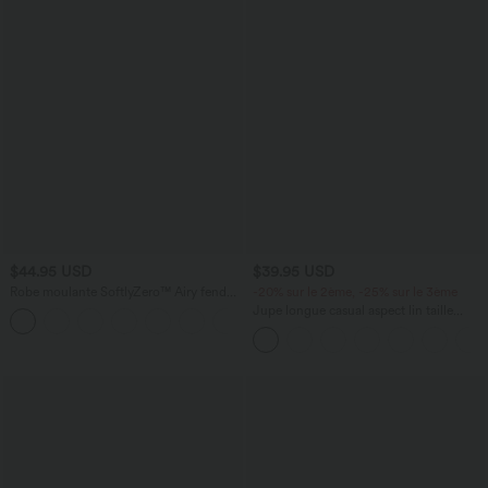
$44.95 USD
$39.95 USD
Robe moulante SoftlyZero™ Airy fendue
-20% sur le 2ème, -25% sur le 3ème
à effet frais InstantCool, brassière
Jupe longue casual aspect lin taille
+1
intégrée, dos nu croisé à lacets,
haute avec cordon de serrage
légèrement plissée pour invitée de
mariage et demoiselle d'honneur