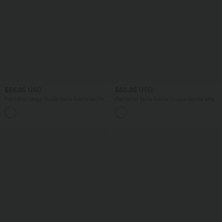
$56.95 USD
$50.95 USD
Pantalon large fluide taille haute en lin
Pantalon taille haute coupe droite effet
mélangé avec poches et liens latéraux
lin avec poches