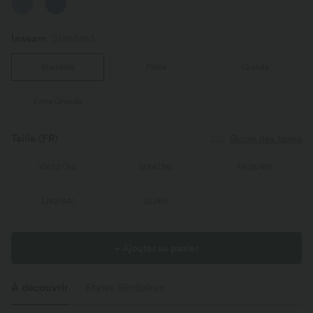
Inseam️
Standard
Standard
Petite
Grande
Extra Grande
Taille
(FR)
Guide des tailles
XS
(
32/34
)
S
(
34/36
)
M
(
38/40
)
L
(
42/44
)
XL
(
46
)
+ Ajouter au panier
À découvrir
Styles Similaires