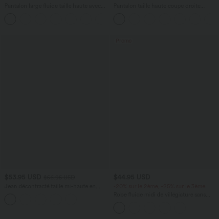
Pantalon large fluide taille haute avec
Pantalon taille haute coupe droite
cordon de serrage, poches latérales et
DayStretch avec poches
+15
aspect lin
Promo
$53.95 USD
$44.95 USD
$56.95 USD
Jean décontracté taille mi-haute en
-20% sur le 2ème, -25% sur le 3ème
lyocell drapé avec cordon de serrage et
Robe fluide midi de villégiature sans
poches
manches, encolure carrée, dos nu croisé,
fronces et soutien-gorge intégré