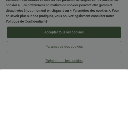
cookies ». Les préférences en matière de cookies peuvent être gérées et
désactivées à tout moment en cliquant sur « Paramètres des cookies ». Pour
en savoir plus sur nos pratiques, vous pouvez également consulter notre
Politique de Confidentialité
Accepter tous les cookies
Paramètres des cookies
Rejeter tous les cookies
$33.95 USD
$42.95 USD
$36.95 USD
Débardeur yoga plissé à dos nu avec
Pantalon capri effet lin taille haute avec
bretelles croisées et séchage rapide
poches zippées
Promo