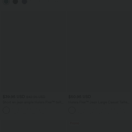
+7
$39.95 USD
$50.95 USD
$42.95 USD
Short en jean ample Halara Flex™ taille
Halara Flex™ Jean Large Casual Taille
haute croisé gainant décontracté avec
Haute Poches Multiples Tricot
poches
Extensible Délavé
Promo