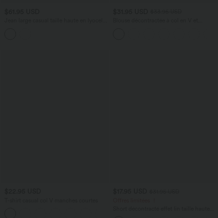
$61.95 USD
$31.95 USD
$33.95 USD
Jean large casual taille haute en lyocell
Blouse décontractée à col en V et
avec poches
manches courtes bouffantes
$22.95 USD
$17.95 USD
$31.95 USD
T-shirt casual col V manches courtes
Offres limitées ！
Short décontracté effet lin taille haute
+9
avec cordon de serrage et poches