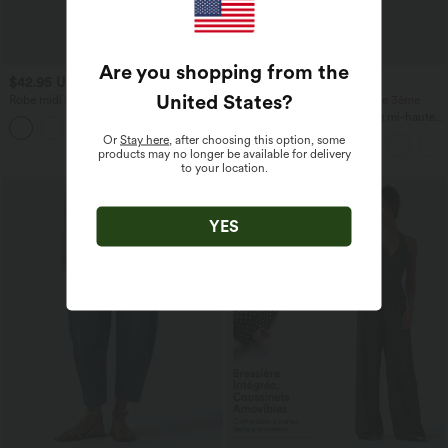
Are you shopping from the
$42.95 USD
$44.95 USD
United States
?
Robe midi sans manches à encolure
-20% sur le 2ème, -25% sur le 3ème
arrondie avec coussinets amovibles et
Pantalon de golf fuselé, taille mi-haute,
ourlet à volants
cordon, ourlet courbé, séchage rapide,
Or
Stay here
, after choosing this option, some
avec poches—UPF40+
products may no longer be available for delivery
to your location.
YES