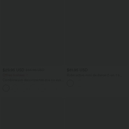
$29.95 USD
$61.95 USD
$56.95 USD
Offres limitées ！
Robe active mini de danse 2-en-1 à
petites fleurs, coussinets amovibles,
Combinaison décontractée dos nu avec
poches et accès facile Easy Peasy
poches latérales
+10