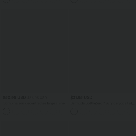
$50.95 USD
$31.95 USD
$56.95 USD
Combinaison décontractée large chinée
Bermuda SoftlyZero™ Airy de yoga taille
froncée bretelles ajustables avec poches
haute avec poches multiples et effet
+10
- Easy Peasy
frais InstantCool