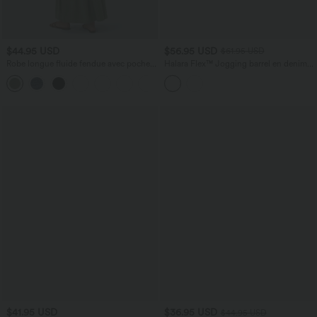
$44.95 USD
$56.95 USD
$61.95 USD
Robe longue fluide fendue avec poches
Halara Flex™ Jogging barrel en denim
latérales, dos nu et effet torsadé
taille mi-haute avec poches
+8
$41.95 USD
$36.95 USD
$44.95 USD