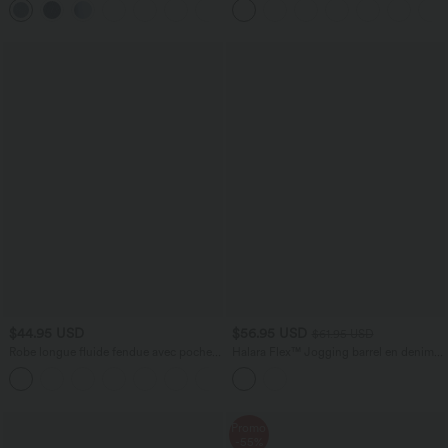
aspect lin
$44.95 USD
$56.95 USD
$61.95 USD
Robe longue fluide fendue avec poches
Halara Flex™ Jogging barrel en denim
latérales, dos nu et effet torsadé
taille mi-haute avec poches
+8
Promo
-55%