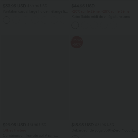
$33.95 USD
$44.95 USD
$39.95 USD
Pantalon casual large fluide mélange lin
-20% sur le 2ème, -25% sur le 3ème
taille haute avec cordon de serrage et
Robe fluide midi de villégiature sans
+5
poches
manches, encolure carrée, dos nu croisé,
fronces et soutien-gorge intégré
Promo
-50%
$29.95 USD
$15.95 USD
$61.95 USD
$31.95 USD
Offres limitées ！
Débardeur de yoga SoftlyZero™ court
col V dos nageur ourlet croisé avec
Combinaison froncée col V sans