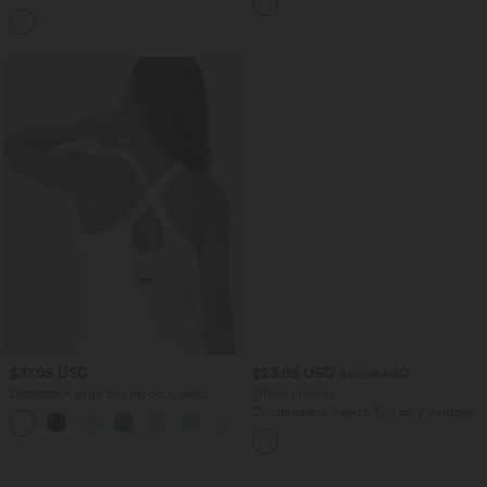
brassière intégrée effet frais InstantCool,
manches avec poches - Easy Peasy
protection solaire UPF50+
+7
$31.95 USD
$23.95 USD
$50.95 USD
Débardeur yoga dos nu col U avec
Offres limitées ！
bretelles croisées, ourlet arrondi et effet
Combinaison Casual Col en V Jambes
frais InstantCool, protection solaire
Large Plissée Manches Courtes Poche
UPF50+
Latérale Gaufrée Fluide