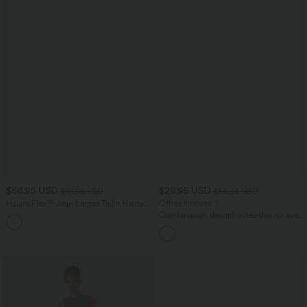
$56.95 USD
$29.95 USD
$61.95 USD
$56.95 USD
Halara Flex™ Jean Larges Taille Haute
Offres limitées ！
Ourlet Roulotté Multiples Poches
Combinaison décontractée dos nu avec
+1
poches latérales