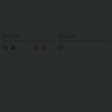
$31.95 USD
$42.95 USD
Bermuda SoftlyZero™ Airy de yoga taille
Pantalon tailleur légèrement évasé taille
haute avec poches multiples et effet
haute avec poches arrière Halara Flex™
+16
frais InstantCool