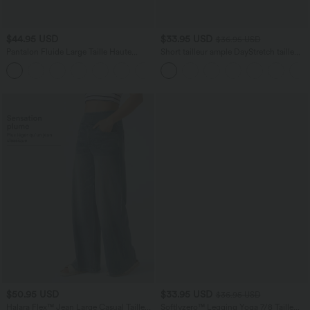
$44.95 USD
$33.95 USD
$36.95 USD
Pantalon Fluide Large Taille Haute
Short tailleur ample DayStretch taille
Poches Latérales Palazzo Solide Casual
haute 17,5 cm avec poches
+5
Linen-Feel
$50.95 USD
$33.95 USD
$36.95 USD
Halara Flex™ Jean Large Casual Taille
Softlyzero™ Legging Yoga 7/8 Taille