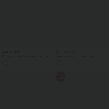
$44.95 USD
$50.95 USD
Robe moulante SoftlyZero™ Airy fendue
Jean droit décontracté croisé gainant
à effet frais InstantCool, brassière
taille haute avec poches Halara Flex™
+1
intégrée, dos nu croisé à lacets,
légèrement plissée pour invitée de
mariage et demoiselle d'honneur
Promo
-53%