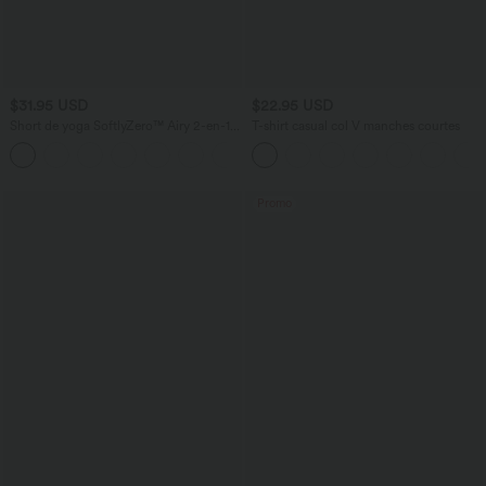
$31.95 USD
$22.95 USD
Short de yoga SoftlyZero™ Airy 2-en-1
T-shirt casual col V manches courtes
taille très haute avec poches et effet frais
+23
InstantCool 17,5 cm
Promo