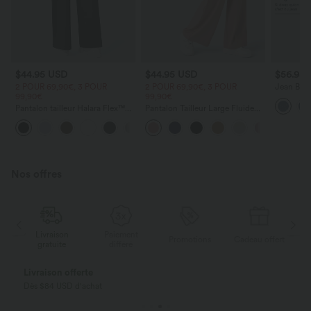
$44.95 USD
$44.95 USD
$56.95
2 POUR 69,90€, 3 POUR
2 POUR 69,90€, 3 POUR
Jean Barre
99,90€
99,90€
Halara Fl
zippées
Pantalon tailleur Halara Flex™
Pantalon Tailleur Large Fluide
DayStretch coupe droite taille
Halara Flex™ Gaufré Taille Haute
+23
haute avec poches
Poches Latérales
Nos offres
Livraison
Paiement
ert
Promotions
Cadeau offert
gratuite
différé
Livraison offerte
Dès $84 USD d'achat