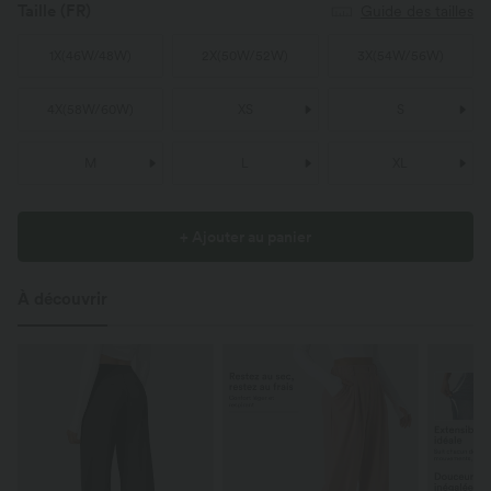
Taille
(FR)
Guide des tailles
1X
(
46W/48W
)
2X
(
50W/52W
)
3X
(
54W/56W
)
4X
(
58W/60W
)
XS
S
M
L
XL
+ Ajouter au panier
À découvrir