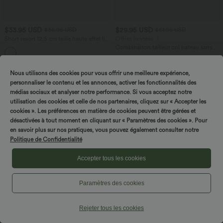
$33.95 USD
$29.95 USD
$36.95 USD
$61.95 USD
Short resort 12,5 cm taille haute effet lin
Offres limitées ！
avec ourlet roulotté et poches
Combinaison tailleur col bateau sans
manches à rayures et nœuds sur les
côtés effet frais InstantCool avec
poches, accès facile Easy Peasy
Nous utilisons des cookies pour vous offrir une meilleure expérience,
personnaliser le contenu et les annonces, activer les fonctionnalités des
Promo
médias sociaux et analyser notre performance. Si vous acceptez notre
utilisation des cookies et celle de nos partenaires, cliquez sur « Accepter les
cookies ». Les préférences en matière de cookies peuvent être gérées et
désactivées à tout moment en cliquant sur « Paramètres des cookies ». Pour
en savoir plus sur nos pratiques, vous pouvez également consulter notre
Politique de Confidentialité
Accepter tous les cookies
Paramètres des cookies
Rejeter tous les cookies
$48.95 USD
$29.95 USD
$56.95 USD
$67.95 USD