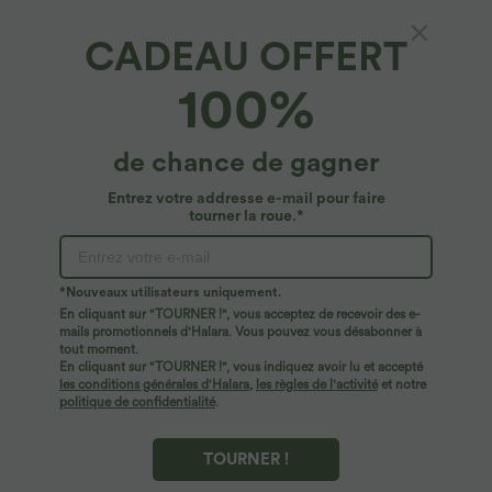
CADEAU OFFERT
Halara Flex™ Denim*
100%
Halara Flex™ Leggings décontractés taille
haute en tricot extensible avec poche latérale
arrière et grande taille
4.9
(
228
)
de chance de gagner
$50.95 USD
Entrez votre addresse e-mail pour faire
tourner la roue.*
*Nouveaux utilisateurs uniquement.
En cliquant sur "TOURNER !", vous acceptez de recevoir des e-
mails promotionnels d'Halara. Vous pouvez vous désabonner à
tout moment.
En cliquant sur "TOURNER !", vous indiquez avoir lu et accepté
les conditions générales d'Halara
,
les règles de l'activité
et notre
politique de confidentialité
.
TOURNER !