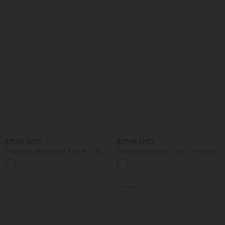
$31.95 USD
$27.95 USD
Débardeur décontracté à col en U et
Caraco décontracté 2-en-1 froncé avec
brassière intégrée
brassière intégrée bretelles réglables
Promo