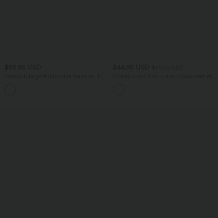
$56.95 USD
$44.95 USD
$50.95 USD
Pantalon large fluide taille haute en lin
Combi-short 2-en-1 avec coussinets et
mélangé avec poches et liens latéraux
poches - Édition Easy Peasy