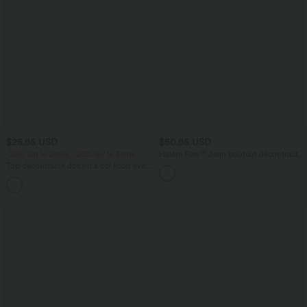
$25.95 USD
$50.95 USD
-20% sur le 2ème, -25% sur le 3ème
Halara Flex™ Jean bootcut décontracté
extensible délavé taille haute à poches
Top décontracté dos nu à col licou avec
multiples
lien dans le dos
+1