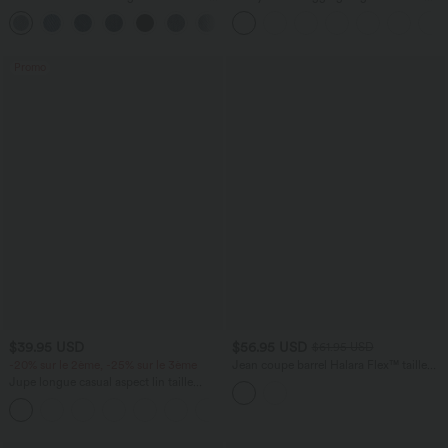
Haute Poches Multiples Tricot
Haute avec Poche au Dos Découpe
+2
Extensible Délavé
Croisée et Dentelle Contrastante
Promo
$39.95 USD
$56.95 USD
$61.95 USD
-20% sur le 2ème, -25% sur le 3ème
Jean coupe barrel Halara Flex™ taille
haute avec poches
Jupe longue casual aspect lin taille
haute avec cordon de serrage