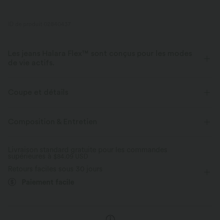
ID de produit 02840437
Les jeans Halara Flex™ sont conçus pour les modes
de vie actifs.
Conçu pour avoir une apparence d'un jean, innové pour le confort de
sport, le denim Halara Flex™ vous offre l'extensibilité et la douceur vous
Coupe et détails
permettant de bouger librement.
Taille plate
Poches arrière
Enfilable
Décontracté
Composition & Entretien
Extensible dans les 4 sens
Tissu doux
Longueur corsaire
Taille haute
Ajusté
Aussi confortable qu’un legging
Tissu léger
Livraison standard gratuite pour les commandes
supérieures à
Haute élasticité
$84.09 USD
Élasticité quatre directions
Skinny
Retours faciles sous 30 jours
Paiement facile