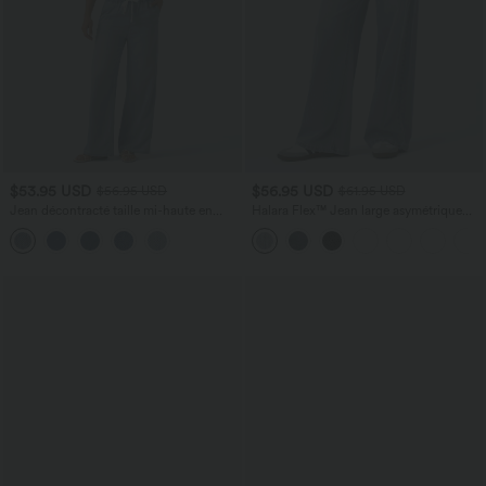
$53.95 USD
$56.95 USD
$56.95 USD
$61.95 USD
Jean décontracté taille mi-haute en
Halara Flex™ Jean large asymétrique
lyocell drapé avec cordon de serrage et
taille basse avec bouton, fermeture
poches
éclair et poches multiples, délavé et
extensible en maille