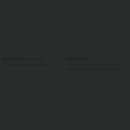
$27.95 USD
$36.95 USD
$31.95 USD
Blouse esprit bureau oversize
-20% sur le 2ème, -25% sur le 3ème
défroissage facile, col V et manches
Halara UltraSculpt™ Débardeur De
+1
courtes
Course à Col en U Dos Nu Ourlet
Incurvé Croisé