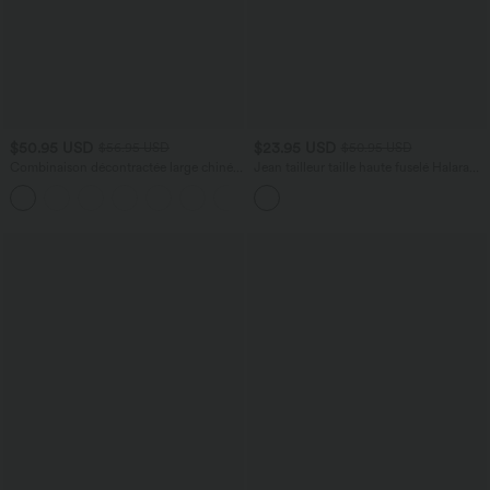
$50.95 USD
$23.95 USD
$56.95 USD
$50.95 USD
Combinaison décontractée large chinée
Jean tailleur taille haute fuselé Halara
froncée bretelles ajustables avec poches
Flex™ avec poches
+10
- Easy Peasy