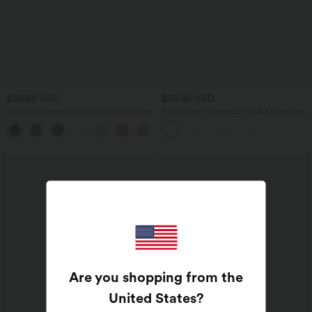
$39.95 USD
$33.95 USD
Pantalon barrel DayStretch taille haute
Top casual relaxed col rond à manches
avec poches
chauve-souris
+5
Are you shopping from the
United States
?