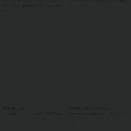
-20% sur le 2ème, -25% sur le 3ème
Combinaison de vacances à pois, dos
nu halter, coussinets amovibles, poches
Pantalon de golf fuselé, taille mi-haute,
et accès facile Easy Peasy
cordon, ourlet courbé, séchage rapide,
+2
avec poches—UPF40+
$33.95 USD
$39.95 USD
$42.95 USD
Short de yoga 2-en-1 SoftlyZero™ Airy
Short en jean ample Halara Flex™ taille
taille très haute effet frais InstantCool
haute croisé gainant décontracté avec
+10
22,8 cm avec poches
poches