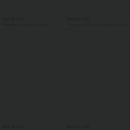
$22.95 USD
$50.95 USD
Débardeur yoga court Halara
Pantalon taille haute coupe droite effet
UltraSculpt™ double bretelles torsadé
lin avec poches
+11
dos nu
$33.95 USD
$25.95 USD