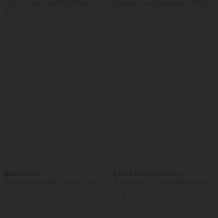
Short de travail large taille haute
Débardeur court décontracté chiné dos
DayStretch avec poches
nu ajusté torsadé avec boucle réglable
+11
$44.95 USD
$31.95 USD
$33.95 USD
Breezeful™ Robe Mi-Longue Col en V
Jupe longue moulante taille mi-haute
Manches Courtes Poche Latérale Nouée
avec nœud devant et fronces imprimé
+8
au Dos Séchage Rapide
floral/à rayures