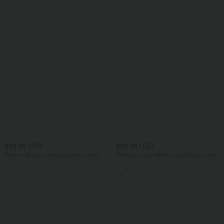
$42.95 USD
$42.95 USD
Robe midi sans manches à encolure
Pantalon capri effet lin taille haute avec
arrondie avec coussinets amovibles et
poches zippées
ourlet à volants