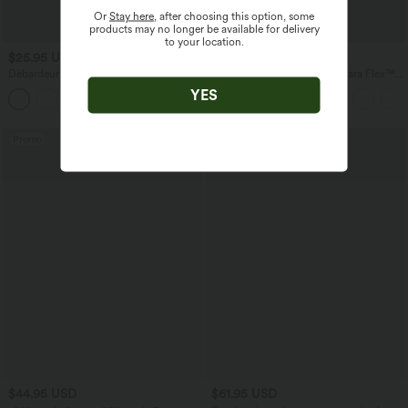
Or
Stay here
, after choosing this option, some
products may no longer be available for delivery
to your location.
$25.95 USD
$56.95 USD
$61.95 USD
Débardeur de yoga col rond froncé,
Jean baggy asymétrique Halara Flex™
tissu rafraîchissant - Protection UPF50+
taille haute effet délavé avec poches
YES
+16
Promo
$44.95 USD
$61.95 USD