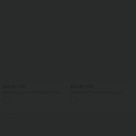
$25.95 USD
$50.95 USD
Short yoga 2-en-1 SoftlyZero™ Airy
Halara Flex™ Jean barrel coupe
effet frais InstantCool taille très haute
tonneau taille mi-haute avec poches
+20
12,5 cm avec poches, longueur allongée
Promo