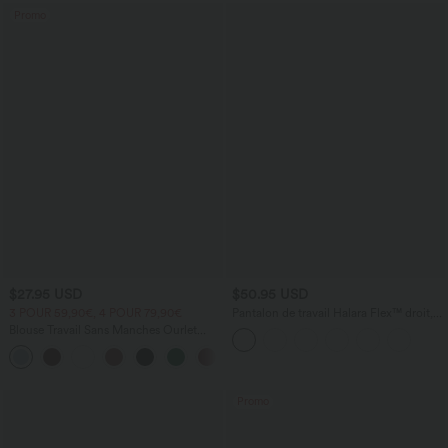
Promo
$27.95 USD
$50.95 USD
3 POUR 59,90€, 4 POUR 79,90€
Pantalon de travail Halara Flex™ droit,
taille mi-haute, avec poches
Blouse Travail Sans Manches Ourlet
Courbé Col Haut Découpe au Dos Plis
+3
Promo