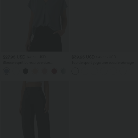
$27.95 USD
$39.95 USD
$31.95 USD
$42.95 USD
Blouse esprit bureau oversize
Top de sport yoga une épaule séchage
défroissage facile, col V et manches
rapide ourlet arrondi asymétrique
+1
courtes
manches longues avec trous pouces -
Brassière intégrée