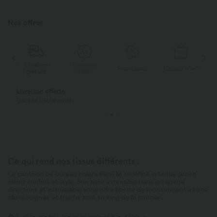
Nos offres
Livraison
Paiement
ert
Promotions
Cadeau offert
gratuite
différé
Payez en plusieurs fois SANS FRAIS
Avec Klarna
Ce qui rend nos tissus différents :
Le pantalon de bureau Halara FlexTM redéfinit la tenue proen
alliant confort et style. Son tissu extensible dans les quatre
directions et infroissable vous offre liberté de mouverment et une
allure soignée et fraîche tout au long de la journée.