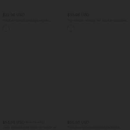
$22.95 USD
$33.95 USD
Haut de travail séchage rapide
Top casual relaxed col rond à manches
Breezeful™ col rond manches courtes
chauve-souris
avec dos ajouré
$53.95 USD
$56.95 USD
$56.95 USD
Jean décontracté taille mi-haute en
Pantalon tailleur évasé taille haute