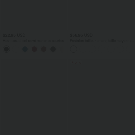
$22.95 USD
$56.95 USD
Haut casual col carré manches courtes
Pantalon tailleur ample, taille moyenne,
coupe barrel, à poches
+10
Promo