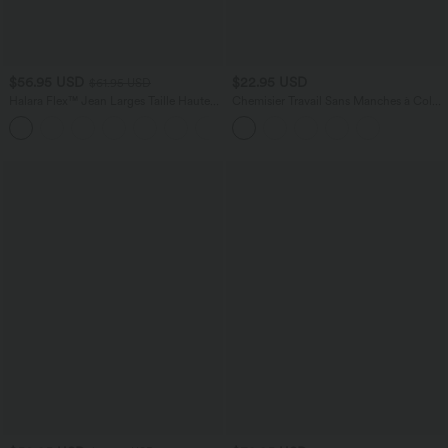
$56.95 USD
$22.95 USD
$61.95 USD
Halara Flex™ Jean Larges Taille Haute
Chemisier Travail Sans Manches à Col
Ourlet Roulotté Multiples Poches
en Cowl
+1