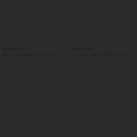
$25.95 USD
$25.95 USD
Blouse sans manches col V pour le
Short yoga 2-en-1 SoftlyZero™ Airy
bureau
effet frais InstantCool taille très haute
12,5 cm avec poches, longueur allongée