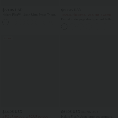
$50.95 USD
$50.95 USD
Halara Flex™ - Jean Ultra Evasé Tricot
-20% sur le 2ème, -25% sur le 3ème
Extensible Lavé Poches Croisées Taille
Pantalon de yoga droit gainant taille
+1
Haute
haute avec poches Halara UltraSculpt™
Promo
$44.95 USD
$61.95 USD
$67.95 USD
2 POUR 69,90€, 3 POUR 99,90€
Halara Flex™ Jean large décontracté