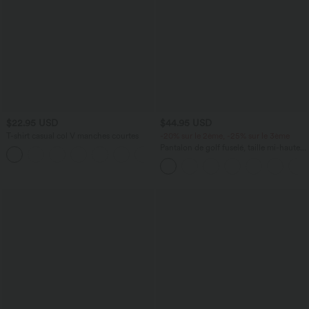
$22.95 USD
$44.95 USD
T-shirt casual col V manches courtes
-20% sur le 2ème, -25% sur le 3ème
Pantalon de golf fuselé, taille mi-haute,
+9
cordon, ourlet courbé, séchage rapide,
avec poches—UPF40+