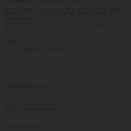
Ce que notre communauté adore :
1277+ membres de notre communauté saluent le confort durable
385+ membres de notre communauté lui font confiance pour les
journées bureau
290+ membres de notre communauté notent sa résistance aux
plis
Pour :
Bureau, trajets, vie mouvementée
ID de produit 02770955
Points forts du produit
Stretchy with Enhanced Wrinkle Recovery, Halara
Flex™ MicroWaffle Fabric
Notre tissu micro-gaufré respire et évacue la transpiration pour assurer
un confort tout au long de la journée.
Coupe et détails