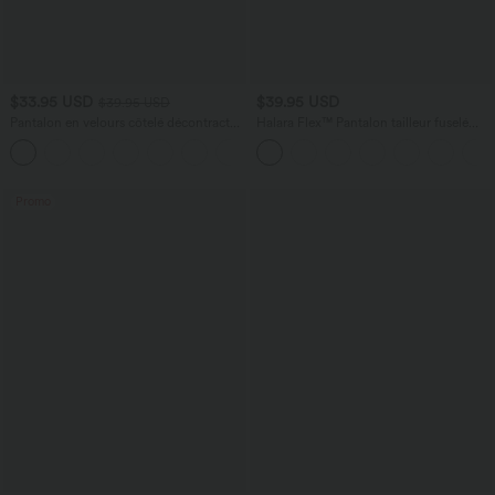
$33.95 USD
$39.95 USD
$39.95 USD
Pantalon en velours côtelé décontracté
Halara Flex™ Pantalon tailleur fuselé
taille moyenne avec poches latérales
taille haute en tissu gaufré avec poches
+6
Promo