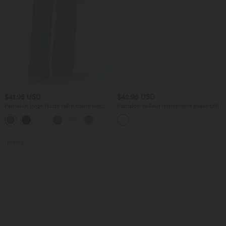
$41.95 USD
$42.95 USD
Pantalon large fluide taille haute avec
Pantalon tailleur légèrement évasé taille
cordon de serrage, poches latérales et
haute avec poches arrière Halara Flex™
+15
aspect lin
Promo