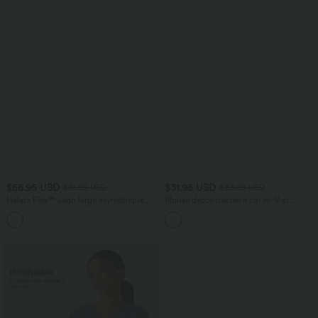
$56.95 USD
$31.95 USD
$61.95 USD
$33.95 USD
Halara Flex™ Jean large asymétrique
Blouse décontractée à col en V et
taille basse avec bouton, fermeture
manches courtes bouffantes
+5
éclair et poches multiples, délavé et
extensible en maille