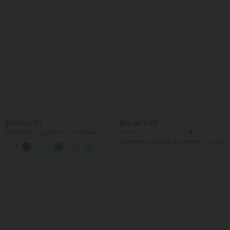
$31.95 USD
$22.95 USD
Débardeur yoga dos nu col U avec
Offres bonus $20.13 USD
bretelles croisées, ourlet arrondi et effet
Débardeur de yoga dos nageur froncé
frais InstantCool, protection solaire
col rond
UPF50+
Promo