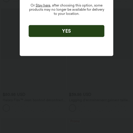
Or
Stay here
, after choosing this option, some
products may no longer be available for delivery
to your location.
YES
$50.95 USD
$39.95 USD
Halara Flex™ Jean bootcut décontracté
Legging d'entraînement gainant taille
extensible délavé taille haute à poches
haute avec poches Halara UltraSculpt™
+5
multiples
Promo