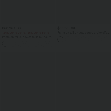
$50.95 USD
$50.95 USD
-20% sur le 2ème, -25% sur le 3ème
Pantalon taille haute coupe droite effet
lin avec poches
Pantalon tailleur évasé taille mi-haute
Halara Flex™ DayStretch avec zip latéral
+12
et poches