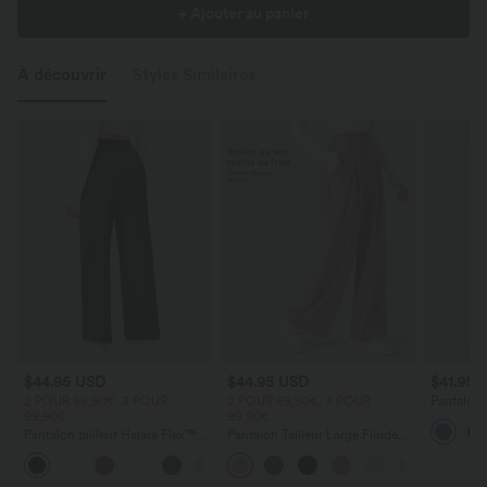
+ Ajouter au panier
À découvrir
Styles Similaires
$44.95 USD
$44.95 USD
$41.95 
2 POUR 69,90€, 3 POUR
2 POUR 69,90€, 3 POUR
Pantalon l
99,90€
99,90€
avec cord
latérales 
Pantalon tailleur Halara Flex™
Pantalon Tailleur Large Fluide
DayStretch coupe droite taille
Halara Flex™ Gaufré Taille Haute
+23
haute avec poches
Poches Latérales