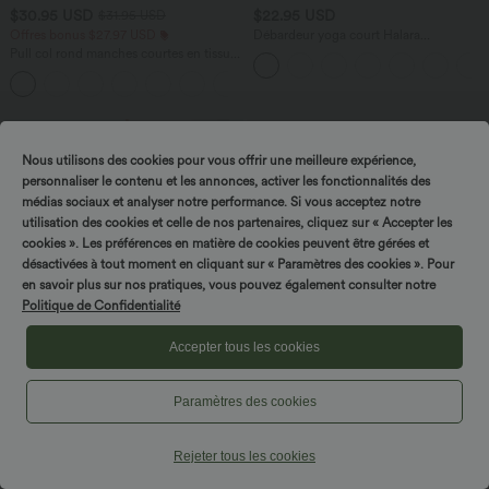
$30.95 USD
$22.95 USD
$31.95 USD
Offres bonus $27.97 USD
Débardeur yoga court Halara
UltraSculpt™ double bretelles torsadé
Pull col rond manches courtes en tissu
dos nu
gaufré
+1
Nous utilisons des cookies pour vous offrir une meilleure expérience,
personnaliser le contenu et les annonces, activer les fonctionnalités des
médias sociaux et analyser notre performance. Si vous acceptez notre
utilisation des cookies et celle de nos partenaires, cliquez sur « Accepter les
cookies ». Les préférences en matière de cookies peuvent être gérées et
désactivées à tout moment en cliquant sur « Paramètres des cookies ». Pour
en savoir plus sur nos pratiques, vous pouvez également consulter notre
Politique de Confidentialité
Accepter tous les cookies
Paramètres des cookies
$31.95 USD
$25.95 USD
Rejeter tous les cookies
Short de yoga SoftlyZero™ Airy 2-en-1
Débardeur de yoga col rond froncé,
taille très haute avec poches et effet frais
tissu rafraîchissant - Protection UPF50+
+23
InstantCool 17,5 cm