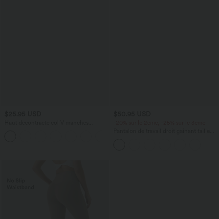
$25.95 USD
$50.95 USD
Haut décontracté col V manches
-20% sur le 2ème, -25% sur le 3ème
courtes froncé coupe décontractée
Pantalon de travail droit gainant taille
+1
haute avec poches Halara UltraSculpt™