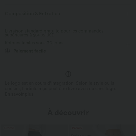
Extensible dans les 4 sens
Tissu respirant
Taille plate
Poches latérales
Plissé irrégulier
Composition & Entretien
Enfilable
Travail
Longueur sol
Taille haute
Tissu doux
Défroissage facile
Livraison standard gratuite pour les commandes
supérieures à
Jambe large
$84.09 USD
Élasticité moyenne
Confort stretch 4 directions
Infroissable
Retours faciles sous 30 jours
Stretch horizontal x2 ; stretch vertical x1,6
Élasticité quatre directions
Coupe ample
Pour des mouvements faciles et un confort
Aide à conserver une allure so
Paiement facile
durable
pendant de longues heures de 
Le logo est en cours d’intégration. Selon le style ou la
couleur, l’article reçu peut être livré avec ou sans logo.
En savoir plus
À découvrir
Promo
Promo