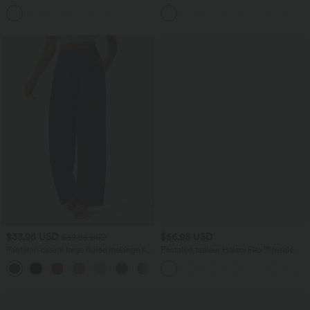
lyocell drapé avec cordon de serrage et
Halara Flex™ DayStretch avec poches
poches
$33.95 USD
$56.95 USD
$39.95 USD
Pantalon casual large fluide mélange lin
Pantalon tailleur Halara Flex™ fuselé
taille haute avec cordon de serrage et
uni, taille haute, avec poches
+5
poches