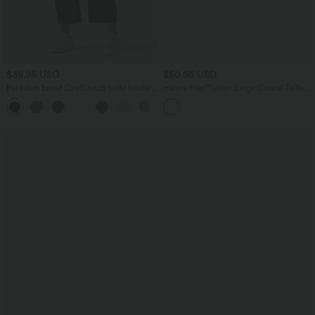
$39.95 USD
$50.95 USD
Pantalon barrel DayStretch taille haute
Halara Flex™ Jean Large Casual Taille
avec poches
Haute Poches Multiples Tricot
+5
Extensible Délavé