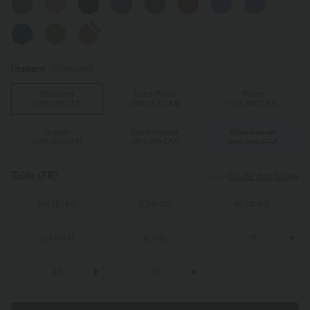
New
Inseam️
Standard
Standard
Extra Petite
Petite
(
160-170 CM
)
(
145-153 CM
)
(
153-160 CM
)
Grande
Extra Grande
Ultra Grande
(
170-180 CM
)
(
180-190 CM
)
(
190-200 CM
)
Taille
(FR)
Guide des tailles
XS
(
32/34
)
S
(
34/36
)
M
(
38/40
)
L
(
42/44
)
XL
(
46
)
1X
2X
3X