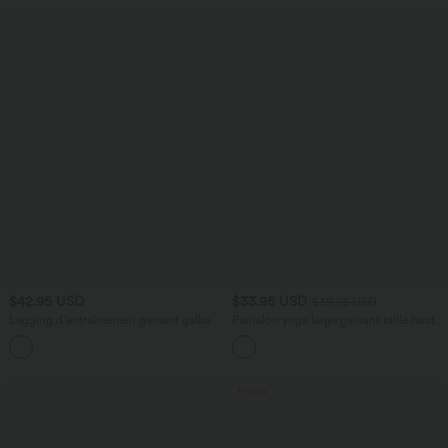
$42.95 USD
$33.95 USD
$39.95 USD
Legging d'entraînement gainant galbant
Pantalon yoga large gainant taille haute
taille haute avec poches Halara
DayStretch avec poches
+15
UltraSculpt™
Promo