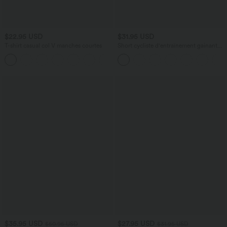
$22.95 USD
$31.95 USD
T-shirt casual col V manches courtes
Short cycliste d'entraînement gainant
taille haute UltraSculpt™ SoCinched à
+9
poches latérales 12,5 cm
$35.95 USD
$27.95 USD
$50.95 USD
$31.95 USD