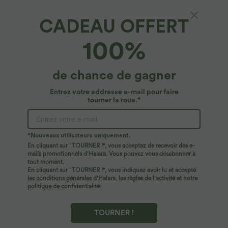
CADEAU OFFERT
Halara UltraSculpt™*
100%
Legging de yoga gainant taille haute avec
poches Halara UltraSculpt™
4.8
(
229
)
de chance de gagner
$31.95 USD
Entrez votre addresse e-mail pour faire
tourner la roue.*
*Nouveaux utilisateurs uniquement.
En cliquant sur "TOURNER !", vous acceptez de recevoir des e-
mails promotionnels d'Halara. Vous pouvez vous désabonner à
tout moment.
En cliquant sur "TOURNER !", vous indiquez avoir lu et accepté
les conditions générales d'Halara
,
les règles de l'activité
et notre
politique de confidentialité
.
TOURNER !