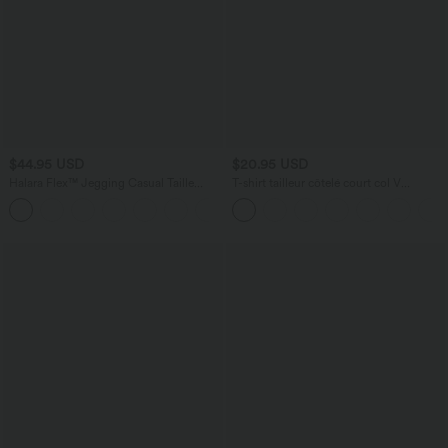
$44.95 USD
$20.95 USD
Halara Flex™ Jegging Casual Taille
T-shirt tailleur côtelé court col V
Haute Tricot Extensible Poche Latérale
manches longues
Arrière