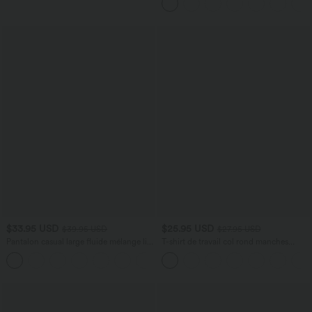
frais InstantCool, bonnets A-C,
protection solaire UPF50+
$33.95 USD
$25.95 USD
$39.95 USD
$27.95 USD
Pantalon casual large fluide mélange lin
T-shirt de travail col rond manches
taille haute avec cordon de serrage et
longues
+5
poches