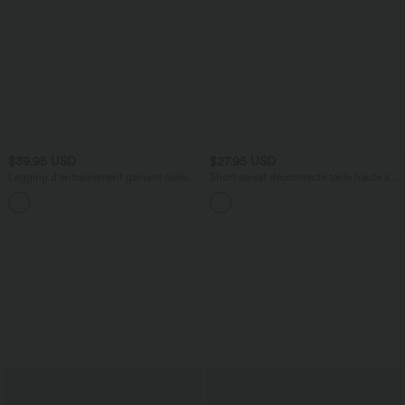
$39.95 USD
$27.95 USD
Legging d'entraînement gainant taille
Short sweat décontracté taille haute à
haute avec poches Halara UltraSculpt™
ourlet arrondi 7,5 cm avec poches
+17