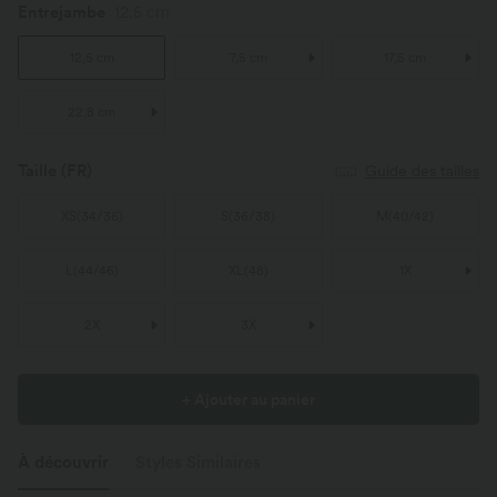
Entrejambe
12,5 cm
12,5 cm
7,5 cm
17,5 cm
22,8 cm
Taille
(FR)
Guide des tailles
XS
(
34/36
)
S
(
36/38
)
M
(
40/42
)
L
(
44/46
)
XL
(
48
)
1X
2X
3X
+ Ajouter au panier
À découvrir
Styles Similaires