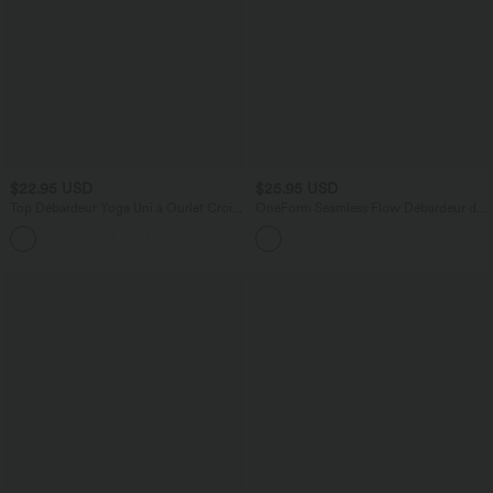
$22.95 USD
$25.95 USD
Top Débardeur Yoga Uni à Ourlet Croisé
OneForm Seamless Flow Débardeur de
et Découpe
yoga court col V avec brassière intégrée
+6
et laçage