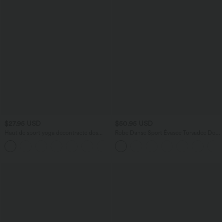
$27.95 USD
$50.95 USD
Haut de sport yoga décontracté dos
Robe Danse Sport Évasée Torsadée Dos
ajouré avec trous pouces froncé
Nu Plus Longue Easy Peasy Édition
+1