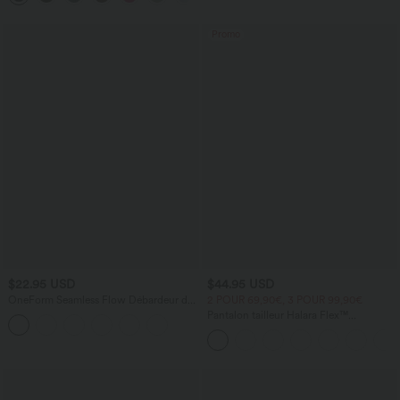
poches, accès facile Easy Peasy
Promo
$22.95 USD
$44.95 USD
OneForm Seamless Flow Débardeur de
2 POUR 69,90€, 3 POUR 99,90€
yoga crop dos nu croisé décolleté en V
Pantalon tailleur Halara Flex™
profond avec soutien-gorge intégré
DayStretch coupe droite taille haute
avec poches