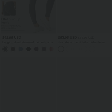
$42.95 USD
$53.95 USD
$56.95 USD
Legging d'entraînement gainant galbant
Jean décontracté taille mi-haute en
taille haute avec poches Halara
lyocell drapé avec cordon de serrage et
+15
UltraSculpt™
poches