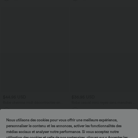
latérales
solaire UPF50+
$44.95 USD
$36.95 USD
Robe chemise midi décontractée en
Robe casual mini rayée sans manches à
mélange de lin, col classique, manches
col bateau avec poches
cape, ceinturée, ourlet arrondi fendu
avec poches
Nous utilisons des cookies pour vous offrir une meilleure expérience,
personnaliser le contenu et les annonces, activer les fonctionnalités des
médias sociaux et analyser notre performance. Si vous acceptez notre
utilisation des cookies et celle de nos partenaires, cliquez sur « Accepter les