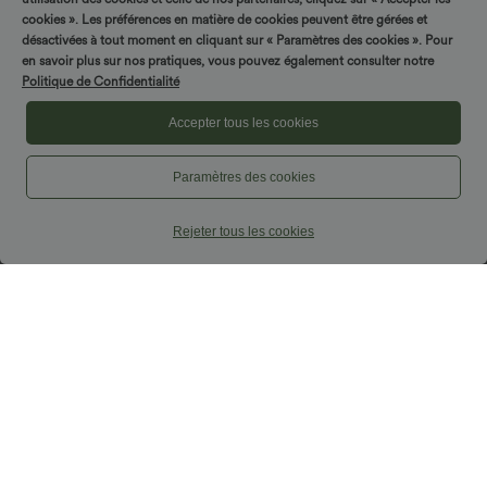
cookies ». Les préférences en matière de cookies peuvent être gérées et
désactivées à tout moment en cliquant sur « Paramètres des cookies ». Pour
en savoir plus sur nos pratiques, vous pouvez également consulter notre
Politique de Confidentialité
Accepter tous les cookies
Paramètres des cookies
Rejeter tous les cookies
$36.95 USD
$67.95 USD
Robe courte à bretelles aspect lin avec
Combinaison sans manches col V à
laçage décoratif et poches
rayures avec brassière intégrée et
poches – Édition Easy Peasy