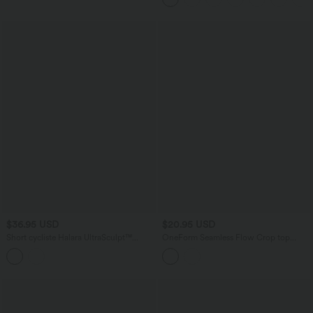
$36.95 USD
$20.95 USD
Short cycliste Halara UltraSculpt™
OneForm Seamless Flow Crop top
imprimé camouflage taille haute gainant
casual dos nageur sans couture
12,5 cm avec poches