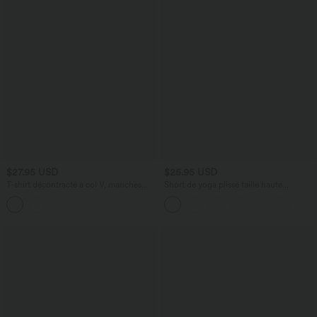
$27.95 USD
$25.95 USD
T-shirt décontracté à col V, manches
Short de yoga plissé taille haute
longues et fronces, coupe ample
élastique 12,5 cm avec cordon de
serrage et poches