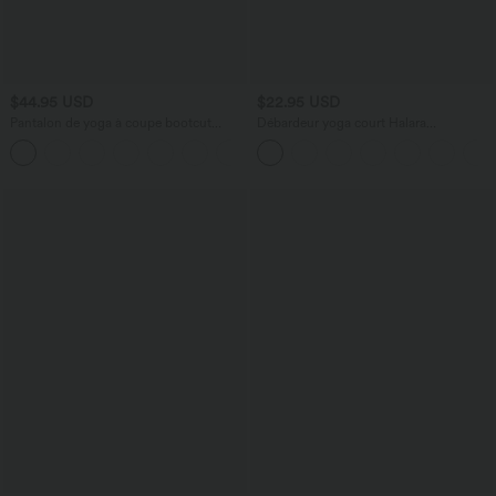
$44.95 USD
$22.95 USD
Pantalon de yoga à coupe bootcut
Débardeur yoga court Halara
gainant taille haute avec poches Halara
UltraSculpt™ double bretelles torsadé
+11
UltraSculpt™
dos nu