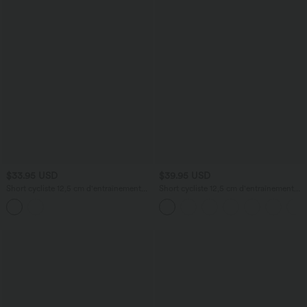
$33.95 USD
$39.95 USD
Short cycliste 12,5 cm d'entraînement
Short cycliste 12,5 cm d'entraînement
gainant galbant taille haute avec
gainant galbant taille haute avec effet
empiècements résille contrastés et
scrunch et poches Halara UltraSculpt™
poches Halara UltraSculpt™