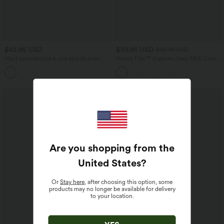
$42.95 USD
$39.95 USD
$42.95 USD
Haut asymétrique à une épaule avec
Halara Flex™ Jupe en Jean Midi Casual
dentelle, manches courtes, ourlet
Tricot Extensible Taille Haute Poches
arrondi et coussinets amovibles
Multiples
Are you shopping from the
United States
?
Or
Stay here
, after choosing this option, some
products may no longer be available for delivery
to your location.