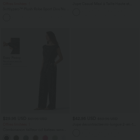
Offres limitées ！
Jupe Casual Maxi à Taille Haute et
Ourlet Fendu en A-Line en Côtes
Softlyzero™ Plush Robe Sport Dos Nu -
Édition Easy Peasy
+29
$29.95 USD
$42.95 USD
$61.95 USD
$50.95 USD
Offres limitées ！
Jupe décontractée mi-longue 2-en-1
polaire tissu enduit gainante taille haute
Combinaison tailleur col bateau sans
avec fronces et ourlet arrondi
manches à rayures et nœuds sur les
+8
côtés effet frais InstantCool avec