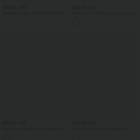
$25.95 USD
$36.95 USD
Débardeur yoga Halara UltraSculpt™ col
Robe resort mini dos nu à col licou avec
U
lien noué dans le dos et poches
$39.95 USD
$39.95 USD
Robe courte aspect lin décolletée en V
Jupe de tennis courte évasée 2-en-1
pour les vacances, à bretelles réglables,
SoftlyZero™ Airy effet frais InstantCool
dos nu avec lien à nouer et poches
taille haute avec poches, protection