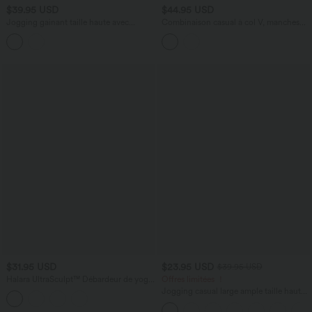
$39.95 USD
$44.95 USD
Jogging gainant taille haute avec
Combinaison casual à col V, manches
cordon de serrage intérieur et séchage
chauve-souris, détails froncés, poches et
rapide avec poches Breezeful™
accès facile Easy Peasy
$31.95 USD
$23.95 USD
$39.95 USD
Halara UltraSculpt™ Débardeur de yoga
Offres limitées ！
imprimé léopard col rond échancré
Jogging casual large ample taille haute
soutien-gorge intégré ourlet croisé
aspect lin à cordon de serrage avec
poches