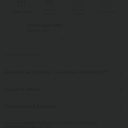
Livraison
Paiement
s
Cadeau offert
Promotions
Ca
gratuite
différé
Livraison offerte
Dès $84 USD d'achat
ID de produit 02825995
Épousant les Courbes, Tissu Halara UltraSculpt™
Mettez vos courbes en valeur avec notre tissu sculptant.
Coupe et détails
Extensible dans les 4 sens
Tissu respirant
Maintien moyen
Ceinture en V
Poches latérales
Composition & Entretien
Doux et lisse
Compression sculptante
Entraînement
12,5 cm
Taille haute
Ajusté
Livraison standard gratuite pour les commandes
Évacue l’humidité
supérieures à
Haute élasticité
$84.09 USD
Élasticité quatre directions