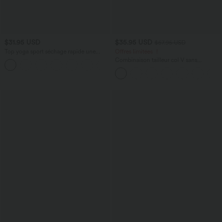
$31.95 USD
$35.95 USD
$67.95 USD
Top yoga sport séchage rapide une
Offres limitées ！
épaule manches longues trous pouces
Combinaison tailleur col V sans
ourlet arrondi haut-bas
manches à rayures et fronces avec
poches - Easy Peasy