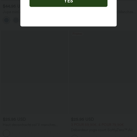
YES
$44.95 USD
$22.95 USD
Jupe mini en jean Halara Flex™ casual
Top Casual à Col Montant et Manches
taille mi-haute asymétrique avec poches
Longues en Maille Côtelée
Promo
$25.95 USD
$25.95 USD
Haut décontracté col V manches
3 POUR 59,90€, 4 POUR 79,90€
courtes froncé coupe décontractée
Débardeur yoga court SoftlyZero™ Airy
+1
col carré dos nu bretelles croisées effet