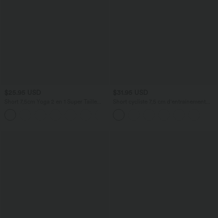
$25.95 USD
$31.95 USD
Short 7,5cm Yoga 2 en 1 Super Taille
Short cycliste 7,5 cm d'entraînement
Haute Poches Arrière Poches Cachées
gainant taille haute avec poches Halara
+25
Latérales
UltraSculpt™