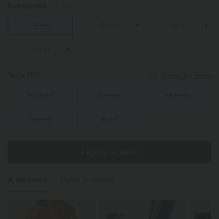
Entrejambe
7,5 cm
7,5 cm
12,5 cm
17,5 cm
22,8 cm
Taille
(FR)
Guide des tailles
XS
(
32/34
)
S
(
34/36
)
M
(
38/40
)
L
(
42/44
)
XL
(
46
)
+ Ajouter au panier
À découvrir
Styles Similaires