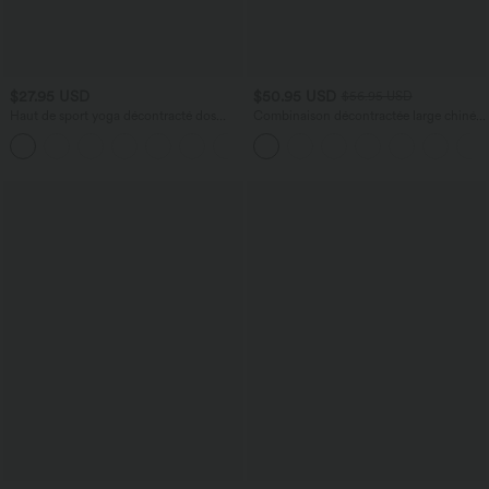
$27.95 USD
$50.95 USD
$56.95 USD
Haut de sport yoga décontracté dos
Combinaison décontractée large chinée
ajouré avec trous pouces froncé
froncée bretelles ajustables avec poches
+1
- Easy Peasy