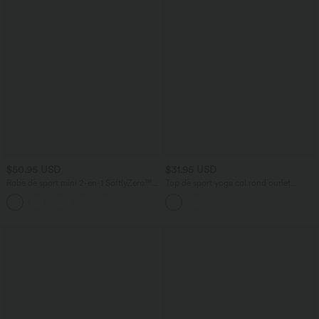
$50.95 USD
$31.95 USD
Robe de sport mini 2-en-1 SoftlyZero™
Top de sport yoga col rond ourlet
Airy col U poches effet frais InstantCool
asymétrique fendu manches longues
+4
danse bonnets E-G, accès facile Easy
avec trous pouces
Peasy