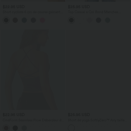
$22.95 USD
$25.95 USD
Short cycliste 6 cm de course gainant
Top Casual à Col Rond Manches
taille haute avec fronces et séchage
Longues Ruché Cintré et Court
rapide SoftlyZero™
$22.95 USD
$25.95 USD
OneForm Seamless Flow Débardeur de
Short de yoga SoftlyZero™ Airy taille
yoga crop dos nu croisé décolleté en V
haute froncé effet frais InstantCool 7,5
profond avec soutien-gorge intégré
cm avec poches