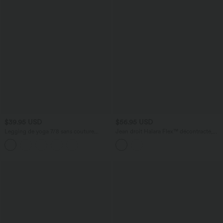
$39.95 USD
$56.95 USD
Legging de yoga 7/8 sans couture
Jean droit Halara Flex™ décontracté,
Seamless gainant et sculptant à taille
taille haute, avec poches
haute