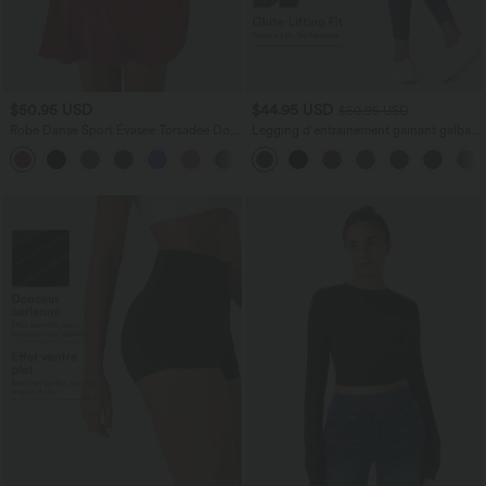
$50.95 USD
$44.95 USD
$50.95 USD
Robe Danse Sport Évasée Torsadée Dos
Legging d'entraînement gainant galbant
Nu Plus Longue Easy Peasy Édition
taille haute avec effet scrunch et poches
+13
Halara UltraSculpt™