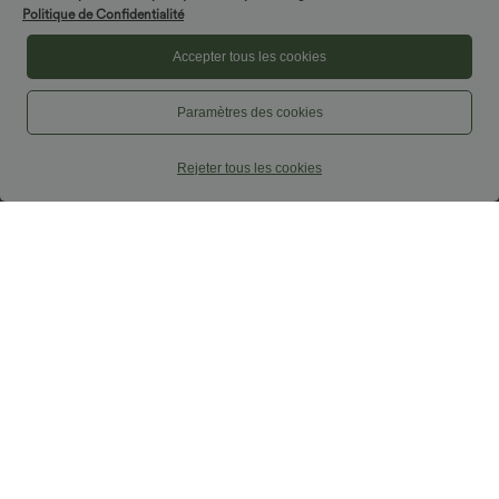
Politique de Confidentialité
Accepter tous les cookies
Paramètres des cookies
$33.95 USD
$50.95 USD
Rejeter tous les cookies
Débardeur décontracté à col rond et
Pantalon ample yoga Halara
soutien-gorge intégré, bonnets BE
UltraSculpt™ taille haute gainant à
rayures color block avec poches
Promo