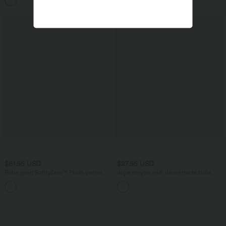
+11
scrunch et poches Halara UltraSculpt™
aspect lin
$61.95 USD
$27.95 USD
Robe sport SoftlyZero™ Plush ventre
Jupe crayon midi décontracté taille
plat avec poches – Édition Easy Peasy
haute extensible aspect satiné à effet
+4
frais InstantCool avec fronces