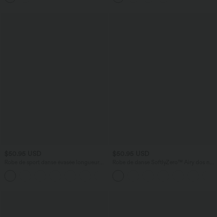
$50.95 USD
$50.95 USD
Robe de sport danse évasée longueur
Robe de danse SoftlyZero™ Airy dos nu
étendue édition Easy Peasy E-G
torsadé effet frais InstantCool, accès
facile Easy Peasy, bonnets E-G