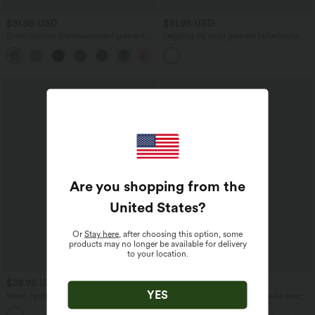
$31.95 USD
$31.95 USD
Short cycliste d'entraînement gainant
Legging de yoga gainant taille haute
taille haute UltraSculpt™ SoCinched à
avec poches Halara UltraSculpt™
+11
poches latérales 12,5 cm
Are you shopping from the
United States
?
Or
Stay here
, after choosing this option, some
products may no longer be available for delivery
to your location.
$39.95 USD
$41.95 USD
YES
Short cycliste 12,5 cm d'entraînement
Pantalon large fluide taille haute avec
gainant galbant taille haute avec effet
cordon de serrage, poches latérales et