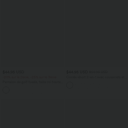
$44.95 USD
$44.95 USD
$50.95 USD
-20% sur le 2ème, -25% sur le 3ème
Combi-short 2-en-1 avec coussinets et
poches - Édition Easy Peasy
Pantalon de golf fuselé, taille mi-haute,
cordon, ourlet courbé, séchage rapide,
+2
avec poches—UPF40+