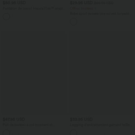
$50.95 USD
$29.95 USD
$56.95 USD
Pantalon de travail Halara Flex™ ample
Offres limitées ！
taille haute avec poches
Robe sport évasée dos ouvert torsadé
Halara X Smiley
®
SoftlyZero™ Airy avec
poches – Longueur allongée – Édition
Easy Peasy – Bonnets A à D
$47.95 USD
$33.95 USD
Pull de bureau à col montant et
Legging d'entraînement gainant taille
manches longues
haute avec poches Halara UltraSculpt™