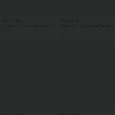
$50.95 USD
$50.95 USD
Pantalon taille haute coupe droite effet
Softlyzero™ Airy Robe Sport Torsadée
lin avec poches
Dos Nu Édition Easy Peasy
+5