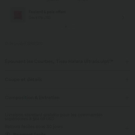
Foulard à pois offert
Dès $178 USD
ID de produit 02687210
Épousant les Courbes, Tissu Halara UltraSculpt™
Mettez vos courbes en valeur avec notre tissu sculptant.
Coupe et détails
Extensible dans les 4 sens
Tissu respirant
Absorbe la transpiration
Composition & Entretien
Doux et lisse
Compression sculptante
Maintien moyen
Ceinture en V
Poches latérales
Livraison standard gratuite pour les commandes
Entraînement
7,5 cm
Taille haute
Ajusté
Évacue l’humidité
supérieures à
$84.09 USD
Retours faciles sous 30 jours
Haute élasticité
Élasticité quatre directions
Paiement facile