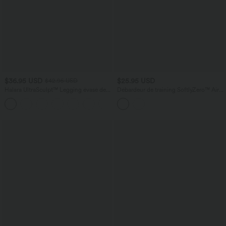
$36.95 USD
$25.95 USD
$42.95 USD
Halara UltraSculpt™ Legging évasé de
Débardeur de training SoftlyZero™ Airy
yoga taille haute en V avec dentelle
effet frais InstantCool protection solaire
contrastée et poches
UPF50+ longueur allongée à encolure
carrée, dos nu croisé et coussinets
amovibles, bonnets E à G