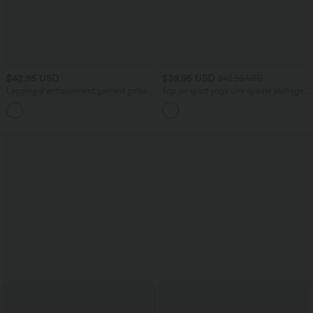
$42.95 USD
$39.95 USD
$42.95 USD
Legging d'entraînement gainant galbant
Top de sport yoga une épaule séchage
taille haute avec poches Halara
rapide ourlet arrondi asymétrique
+15
UltraSculpt™
manches longues avec trous pouces -
Brassière intégrée