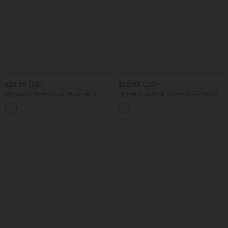
$22.95 USD
$50.95 USD
Débardeur running court dos en V
Brassière de sport course SpeedWave™
bretelles doubles sans couture OneForm
soutien intermédiaire push-up zip
Seamless Flow
boucle réglable séchage rapide bonnets
A-C