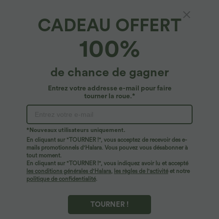
CADEAU OFFERT
Halara UltraSculpt™*
100%
Short cycliste 7,5 cm d'entraînement gainant
galbant taille haute avec poches Halara
UltraSculpt™
4.7
(
49
)
de chance de gagner
$33.95 USD
Entrez votre addresse e-mail pour faire
tourner la roue.*
*Nouveaux utilisateurs uniquement.
En cliquant sur "TOURNER !", vous acceptez de recevoir des e-
mails promotionnels d'Halara. Vous pouvez vous désabonner à
tout moment.
En cliquant sur "TOURNER !", vous indiquez avoir lu et accepté
les conditions générales d'Halara
,
les règles de l'activité
et notre
politique de confidentialité
.
TOURNER !