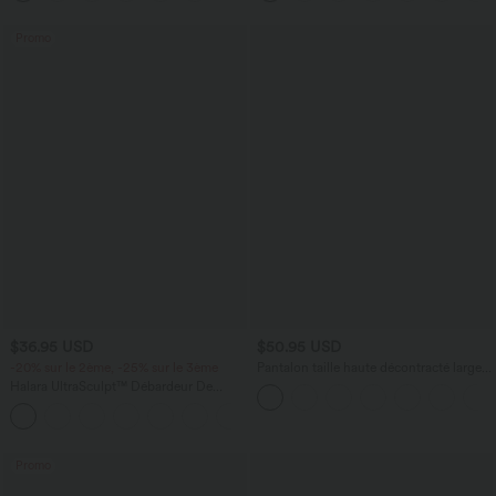
Promo
$36.95 USD
$50.95 USD
-20% sur le 2ème, -25% sur le 3ème
Pantalon taille haute décontracté large à
carreaux, avec poches
Halara UltraSculpt™ Débardeur De
Course à Col en U Dos Nu Ourlet
+11
Incurvé Croisé
Promo