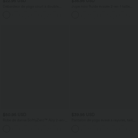
$22.95 USD
$36.95 USD
Débardeur de yoga court à double
Jupe mini fluide évasée 2-en-1 taille
bretelles torsadées dos nu A-C
haute à cordon, empiècements en mesh
+7
contrastant, avec poche, version plus
longue
$50.95 USD
$39.95 USD
Robe de danse SoftlyZero™ Airy 2-en-1
Pantalon de yoga évasé à rayures, taille
effet frais InstantCool mini avec poches,
haute, cordon et poches
+9
accès facile Easy Peasy, longueur
rallongée