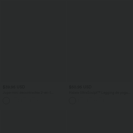
$39.95 USD
$50.95 USD
Jupe mini décontractée 2-en-1
Halara UltraSculpt™ Legging de yoga
SoftlyZero™ Airy effet frais InstantCool
évasé gainant taille haute avec poches
taille haute à volants superposés avec
poche