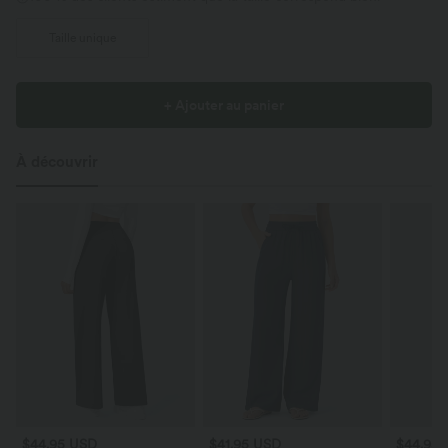
Taille unique
+ Ajouter au panier
À découvrir
$44.95 USD
$41.95 USD
$44.95