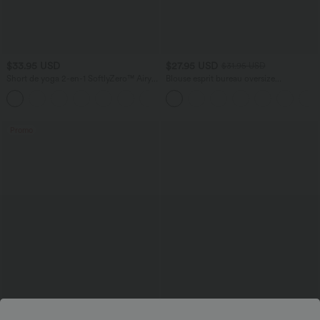
$33.95 USD
$27.95 USD
$31.95 USD
Short de yoga 2-en-1 SoftlyZero™ Airy
Blouse esprit bureau oversize
taille très haute effet frais InstantCool
défroissage facile, col V et manches
+10
22,8 cm avec poches
courtes
Promo