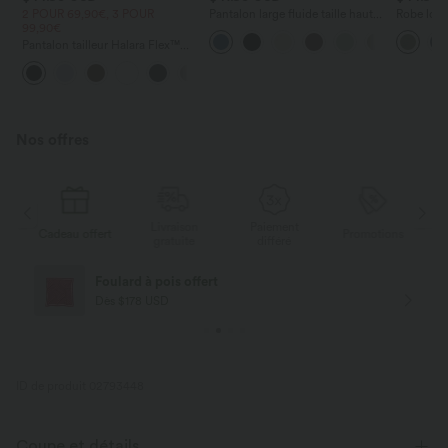
2 POUR 69,90€, 3 POUR
Pantalon large fluide taille haute
Robe long
99,90€
avec cordon de serrage, poches
poches lat
latérales et aspect lin
torsadé
Pantalon tailleur Halara Flex™
DayStretch coupe droite taille
+23
haute avec poches
Nos offres
Livraison
Paiement
s
Cadeau offert
Promotions
Ca
gratuite
différé
Foulard à pois offert
Dès $178 USD
ID de produit 02793448
Coupe et détails