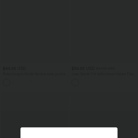
$44.95 USD
$56.95 USD
$61.95 USD
Robe longue fluide fendue avec poches
Jean Barrel 7/8 taille basse Halara Flex™
latérales, dos nu et effet torsadé
avec poches zippées
+8