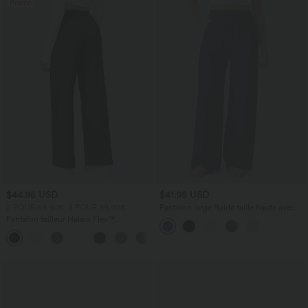
Promo
$44.95 USD
$41.95 USD
2 POUR 69,90€, 3 POUR 99,90€
Pantalon large fluide taille haute avec
cordon de serrage, poches latérales et
Pantalon tailleur Halara Flex™
aspect lin
DayStretch coupe droite taille haute
+23
avec poches