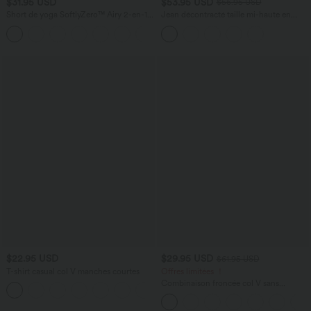
$31.95 USD
$53.95 USD
$56.95 USD
Short de yoga SoftlyZero™ Airy 2-en-1
Jean décontracté taille mi-haute en
taille très haute avec poches et effet frais
lyocell drapé avec cordon de serrage et
+23
InstantCool 17,5 cm
poches
$22.95 USD
$29.95 USD
$61.95 USD
T-shirt casual col V manches courtes
Offres limitées ！
Combinaison froncée col V sans
+9
manches avec poches - Easy Peasy