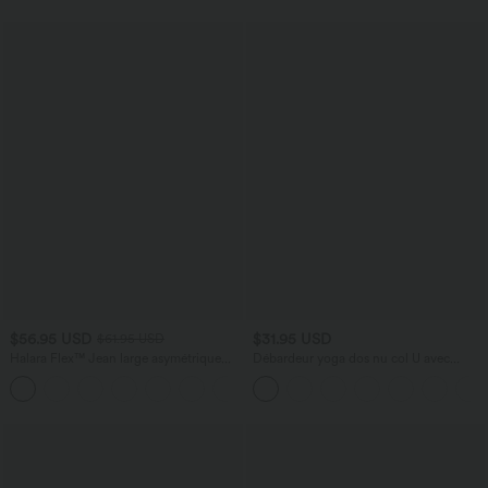
$56.95 USD
$31.95 USD
$61.95 USD
Halara Flex™ Jean large asymétrique
Débardeur yoga dos nu col U avec
taille basse avec bouton, fermeture
bretelles croisées, ourlet arrondi et effet
+5
éclair et poches multiples, délavé et
frais InstantCool, protection solaire
extensible en maille
UPF50+