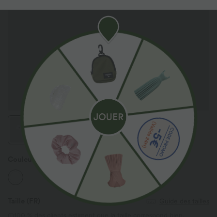
Couleur
Blanc
Taille
(FR)
Guide des tailles
100 % des clients estiment que la taille correspond bien.