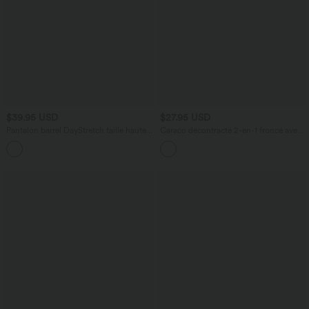
$39.95 USD
$27.95 USD
Pantalon barrel DayStretch taille haute
Caraco décontracté 2-en-1 froncé avec
avec poches
brassière intégrée bretelles réglables
+5