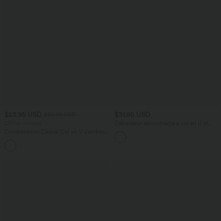
$23.95 USD
$31.95 USD
$50.95 USD
Offres limitées ！
Débardeur décontracté à col en U et
brassière intégrée
Combinaison Casual Col en V Jambes
Large Plissée Manches Courtes Poche
+5
Latérale Gaufrée Fluide