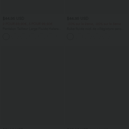
$44.95 USD
$44.95 USD
2 POUR 69,90€, 3 POUR 99,90€
-20% sur le 2ème, -25% sur le 3ème
Pantalon Tailleur Large Fluide Halara
Robe fluide midi de villégiature sans
Flex™ Gaufré Taille Haute Poches
manches, encolure carrée, dos nu croisé,
+21
Latérales
fronces et soutien-gorge intégré