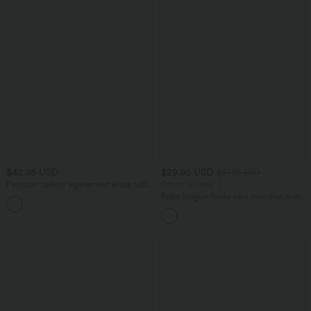
$42.95 USD
$29.95 USD
$67.95 USD
Pantalon tailleur légèrement évasé taille
Offres limitées ！
haute avec poches arrière Halara Flex™
Robe longue fluide sans manches avec
+13
brassière intégrée (Bonnets E-G) et
poches