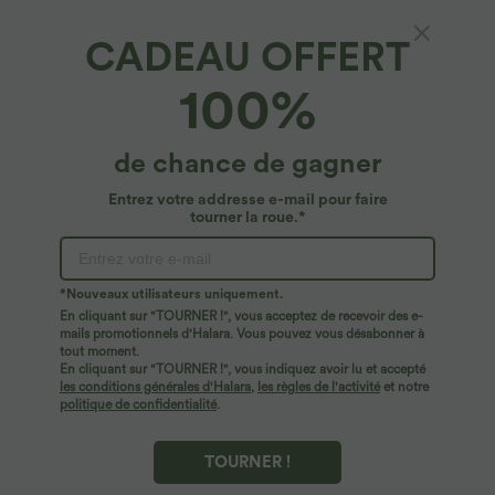
CADEAU OFFERT
Sweat-shirt décontracté Halara oversize en
100%
polaire avec lettrage brodé et bords côtelés
contrastés
4.9
(
20
)
de chance de gagner
$42.95 USD
Entrez votre addresse e-mail pour faire
tourner la roue.*
*Nouveaux utilisateurs uniquement.
En cliquant sur "TOURNER !", vous acceptez de recevoir des e-
mails promotionnels d'Halara. Vous pouvez vous désabonner à
tout moment.
En cliquant sur "TOURNER !", vous indiquez avoir lu et accepté
les conditions générales d'Halara
,
les règles de l'activité
et notre
politique de confidentialité
.
TOURNER !