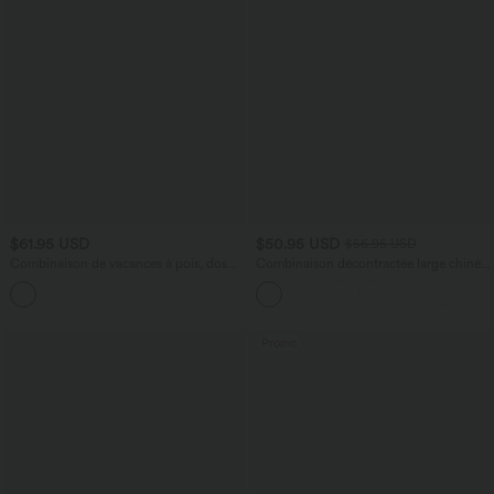
$61.95 USD
$50.95 USD
$56.95 USD
Combinaison de vacances à pois, dos
Combinaison décontractée large chinée
nu halter, coussinets amovibles, poches
froncée bretelles ajustables avec poches
et accès facile Easy Peasy
- Easy Peasy
Promo