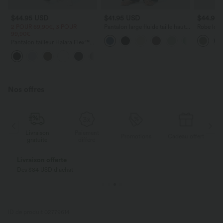
$44.95 USD
$41.95 USD
$44.95
2 POUR 69,90€, 3 POUR
Pantalon large fluide taille haute
Robe long
99,90€
avec cordon de serrage, poches
poches lat
latérales et aspect lin
torsadé
Pantalon tailleur Halara Flex™
DayStretch coupe droite taille
+23
haute avec poches
Nos offres
Livraison
Paiement
ert
Promotions
Cadeau offert
gratuite
différé
Livraison offerte
Dès $84 USD d'achat
ID de produit 02779614