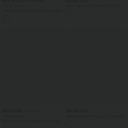
$29.95 USD
$25.95 USD
$56.95 USD
Offres limitées ！
Short yoga 2-en-1 SoftlyZero™ Airy
effet frais InstantCool taille très haute
Combinaison décontractée dos nu avec
12,5 cm avec poches, longueur allongée
poches latérales
+10
$17.95 USD
$44.95 USD
$31.95 USD
Offres limitées ！
Robe moulante SoftlyZero™ Airy fendue
à effet frais InstantCool, brassière
Short décontracté effet lin taille haute
intégrée, dos nu croisé à lacets,
avec cordon de serrage et poches