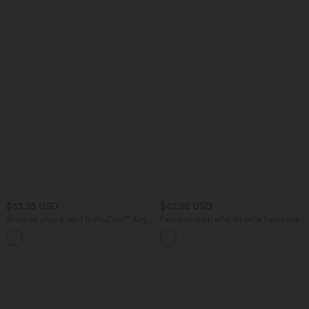
$33.95 USD
$42.95 USD
Short de yoga 2-en-1 SoftlyZero™ Airy
Pantalon capri effet lin taille haute avec
taille très haute effet frais InstantCool
poches zippées
+10
22,8 cm avec poches