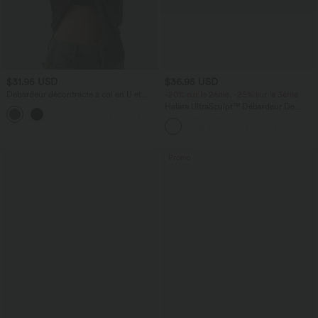
$31.95 USD
$36.95 USD
Débardeur décontracté à col en U et
-20% sur le 2ème, -25% sur le 3ème
brassière intégrée
Halara UltraSculpt™ Débardeur De
Course à Col en U Dos Nu Ourlet
Incurvé Croisé
Promo