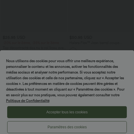
$25.95 USD
$50.95 USD
-20% sur le 2ème, -25% sur le 3ème
Halara Flex™ Jean barrel coupe
tonneau taille mi-haute avec poches
Top décontracté dos nu à col licou avec
lien dans le dos
+1
Nous utilisons des cookies pour vous offrir une meilleure expérience,
personnaliser le contenu et les annonces, activer les fonctionnalités des
Promo
médias sociaux et analyser notre performance. Si vous acceptez notre
utilisation des cookies et celle de nos partenaires, cliquez sur « Accepter les
cookies ». Les préférences en matière de cookies peuvent être gérées et
désactivées à tout moment en cliquant sur « Paramètres des cookies ». Pour
en savoir plus sur nos pratiques, vous pouvez également consulter notre
Politique de Confidentialité
Accepter tous les cookies
Paramètres des cookies