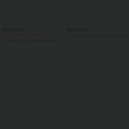
$44.95 USD
$50.95 USD
2 POUR 69,90€, 3 POUR 99,90€
Combinaison Casual Col en V Jambes
Large Plissée Manches Courtes Poche
Pantalon Tailleur Large Fluide Halara
Latérale Gaufrée Fluide
Flex™ Gaufré Taille Haute Poches
+21
Latérales