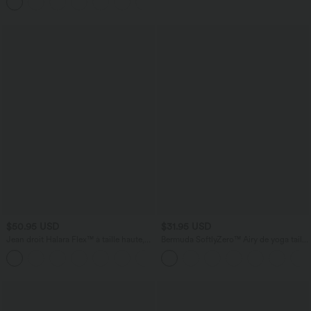
légèrement plissée pour invitée de
latérales
mariage et demoiselle d'honneur
$50.95 USD
$31.95 USD
Jean droit Halara Flex™ à taille haute,
Bermuda SoftlyZero™ Airy de yoga taille
poches multiples, effet délavé et tissu
haute avec poches multiples et effet
+3
extensible
frais InstantCool