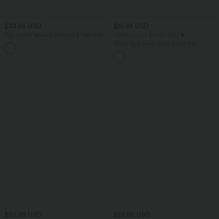
$33.95 USD
$16.95 USD
Top casual relaxed col rond à manches
Offres bonus $14.52 USD
chauve-souris
Short type boxer taille haute très
+1
extensible et doux pour la détente
$50.95 USD
$25.95 USD