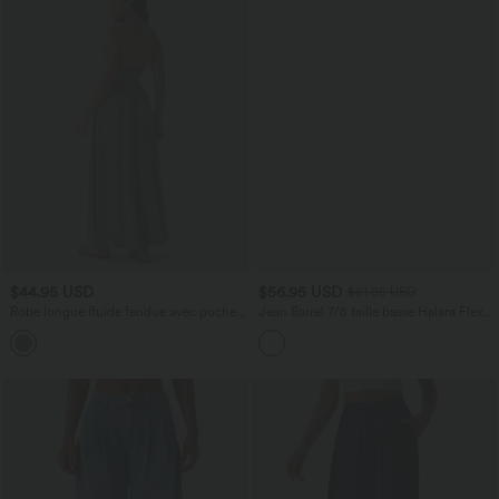
$44.95 USD
$56.95 USD
$61.95 USD
Robe longue fluide fendue avec poches
Jean Barrel 7/8 taille basse Halara Flex™
latérales, dos nu et effet torsadé
avec poches zippées
+8