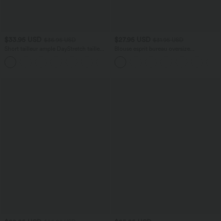
$33.95 USD
$27.95 USD
$36.95 USD
$31.95 USD
Short tailleur ample DayStretch taille
Blouse esprit bureau oversize
haute 17,5 cm avec poches
défroissage facile, col V et manches
+4
courtes