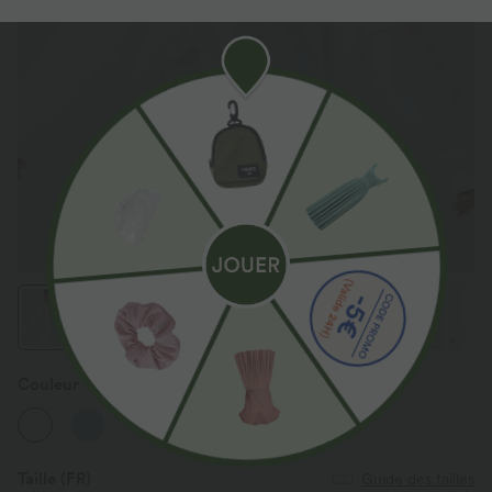
Couleur
Blanc
Taille
(FR)
Guide des tailles