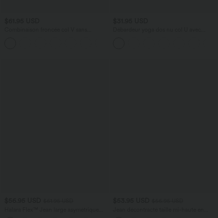
$61.95 USD
$31.95 USD
Combinaison froncée col V sans
Débardeur yoga dos nu col U avec
manches avec poches - Easy Peasy
bretelles croisées, ourlet arrondi et effet
+7
frais InstantCool, protection solaire
UPF50+
$56.95 USD
$53.95 USD
$61.95 USD
$56.95 USD
Halara Flex™ Jean large asymétrique
Jean décontracté taille mi-haute en
taille basse avec bouton, fermeture
lyocell drapé avec cordon de serrage et