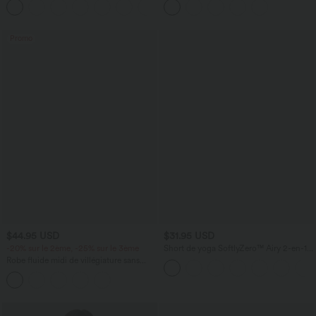
+5
éclair et poches multiples, délavé et
poches
extensible en maille
Promo
$44.95 USD
$31.95 USD
-20% sur le 2ème, -25% sur le 3ème
Short de yoga SoftlyZero™ Airy 2-en-1
taille très haute avec poches et effet frais
Robe fluide midi de villégiature sans
InstantCool 17,5 cm
manches, encolure carrée, dos nu croisé,
fronces et soutien-gorge intégré