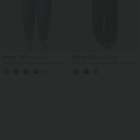
$56.95 USD
$33.95 USD
$61.95 USD
$39.95 USD
Halara Flex™ Jogging barrel en denim
Pantalon casual large fluide mélange lin
taille mi-haute avec poches
taille haute avec cordon de serrage et
poches
Promo