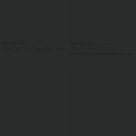
$50.95 USD
$25.95 USD
Halara Flex™ Jean Large Casual Taille
Offres bonus $20.13 USD
Haute Poches Multiples Tricot
T-shirt décontracté col bateau manches
+2
Extensible Délavé
courtes coton