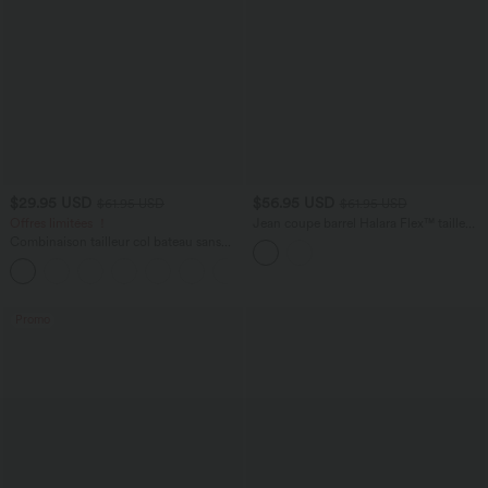
$29.95 USD
$56.95 USD
$61.95 USD
$61.95 USD
Offres limitées ！
Jean coupe barrel Halara Flex™ taille
haute avec poches
Combinaison tailleur col bateau sans
manches à rayures et nœuds sur les
+8
côtés effet frais InstantCool avec
poches, accès facile Easy Peasy
Promo