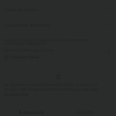
Coupe et détails
Coupe ample
Col rond
Manches raglan
Brodé
Composition & Entretien
Mesh respirant
Décontracté
Longueur hanches
Livraison standard gratuite pour les commandes
supérieures à
Manches longues
$84.09 USD
Retours faciles sous 30 jours
Paiement facile
Le logo est en cours d’intégration. Selon le style ou la
couleur, l’article reçu peut être livré avec ou sans logo.
En savoir plus
À découvrir
Avis(20)