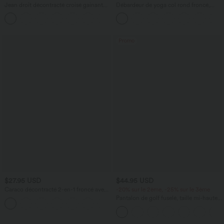
Jean droit décontracté croisé gainant
Débardeur de yoga col rond froncé,
taille haute avec poches Halara Flex™
tissu rafraîchissant - Protection UPF50+
+1
Promo
$27.95 USD
$44.95 USD
Caraco décontracté 2-en-1 froncé avec
-20% sur le 2ème, -25% sur le 3ème
brassière intégrée bretelles réglables
Pantalon de golf fuselé, taille mi-haute,
cordon, ourlet courbé, séchage rapide,
avec poches—UPF40+