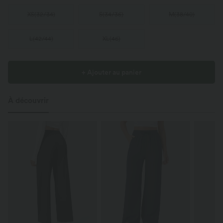
XS
(
32/34
)
S
(
34/36
)
M
(
38/40
)
L
(
42/44
)
XL
(
46
)
+ Ajouter au panier
À découvrir