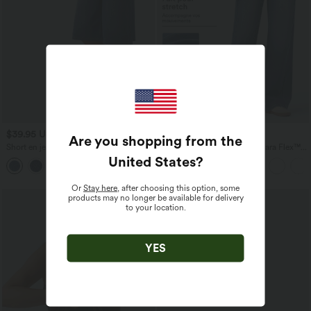
$39.95 USD
$56.95 USD
$42.95 USD
$61.95 USD
Are you shopping from the
Short en jean ample Halara Flex™ taille
Jean baggy asymétrique Halara Flex™
haute croisé gainant décontracté avec
taille haute effet délavé avec poches
United States
?
poches
Or
Stay here
, after choosing this option, some
Promo
products may no longer be available for delivery
to your location.
YES