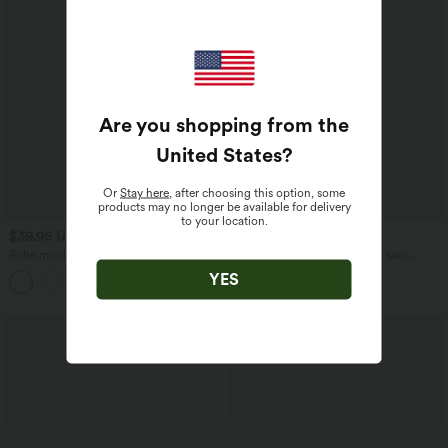
Are you shopping from the
United States
?
Or
Stay here
, after choosing this option, some
products may no longer be available for delivery
to your location.
$39.95 USD
$36.95 USD
Robe moulante mi-longue SoftlyZero™
Robe mini gaufrée col cranté sans
Airy col carré corset froncée effet frais
manches cordon de serrage avec poches
YES
InstantCool, bonnets E-G