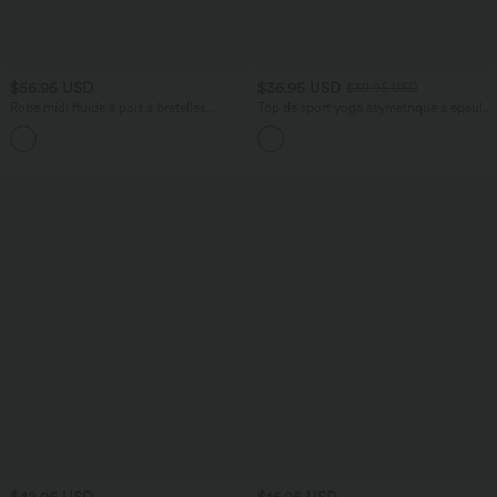
$56.95 USD
$36.95 USD
$39.95 USD
Robe midi fluide à pois à bretelles
Top de sport yoga asymétrique à épaule
croisées dos nu col carré sans manches
dénudée manches courtes ourlet arrondi
froncée avec soutien-gorge intégré
et coupe asymétrique à séchage rapide
– Soutien-gorge intégré