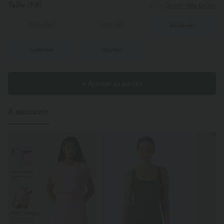
Taille
(FR)
Guide des tailles
XS
(
32/34
)
S
(
34/36
)
M
(
38/40
)
L
(
42/44
)
XL
(
46
)
+ Ajouter au panier
À découvrir