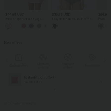
$44.95 USD
$36.95 USD
$56.95
Robe de sport mini de yoga
Body de tennis Halara Flex™ en
Pantalon l
SoftlyZero™ Airy 2-en-1 effet
denim stretch délavé à col carré,
en lin mé
+3
frais InstantCool col rond à
dos nageur et effet frais
liens laté
manches courtes, demi-zip et
InstantCool
poches, accès facile Easy Peasy
Nos offres
Livraison
Paiement
s
Cadeau offert
Promotions
Ca
gratuite
différé
Foulard à pois offert
Dès $178 USD
ID de produit 02864652