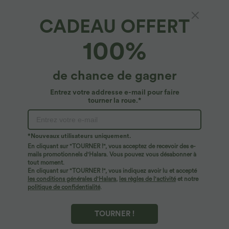
CADEAU OFFERT
Halara Flex™ Denim*
100%
Débardeur de tennis Halara Flex™ en denim
stretch délavé avec col montant, fermeture
éclair et effet frais InstantCool
4.6
(
5
)
de chance de gagner
$39.95 USD
Entrez votre addresse e-mail pour faire
tourner la roue.*
*Nouveaux utilisateurs uniquement.
En cliquant sur "TOURNER !", vous acceptez de recevoir des e-
mails promotionnels d'Halara. Vous pouvez vous désabonner à
tout moment.
En cliquant sur "TOURNER !", vous indiquez avoir lu et accepté
les conditions générales d'Halara
,
les règles de l'activité
et notre
politique de confidentialité
.
TOURNER !