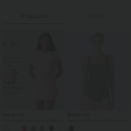
À découvrir
Avis(5)
$44.95 USD
$36.95 USD
Robe de sport mini de yoga SoftlyZero™
Body de tennis Halara Flex™ en denim
Airy 2-en-1 effet frais InstantCool col
stretch délavé à col carré, dos nageur et
+3
rond à manches courtes, demi-zip et
effet frais InstantCool