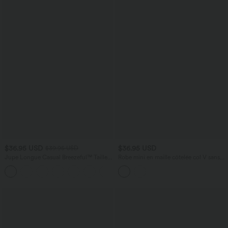
$36.95 USD
$36.95 USD
$39.95 USD
Jupe Longue Casual Breezeful™ Taille
Robe mini en maille côtelée col V sans
Haute à Volants 2en1 Fluide Sèchement
manches ourlet à volants superposés
+8
Rapide Quotidien Maxi