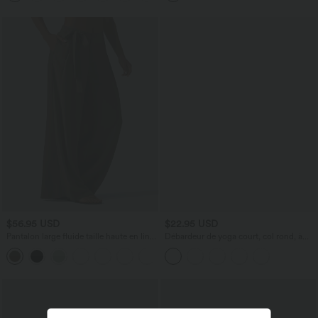
poches, accès facile Easy Peasy
$56.95 USD
$22.95 USD
Pantalon large fluide taille haute en lin
Débardeur de yoga court, col rond, à
mélangé avec poches et liens latéraux
effet frais InstantCool, protection solaire
UPF50+