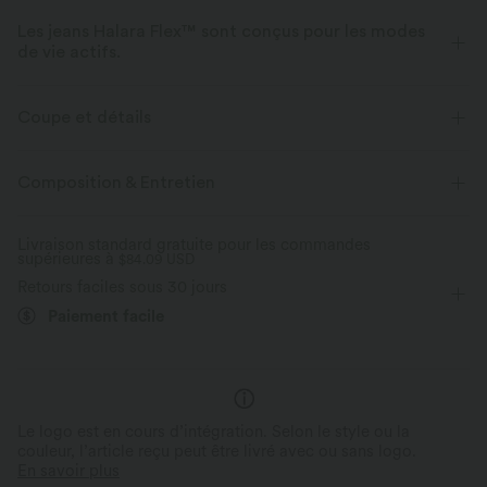
Les jeans Halara Flex™ sont conçus pour les modes
de vie actifs.
Conçu pour avoir une apparence d'un jean, innové pour le confort de
sport, le denim Halara Flex™ vous offre l'extensibilité et la douceur vous
Coupe et détails
permettant de bouger librement.
Poche poitrine
Col officier
Braguette zippée
Composition & Entretien
Extensible dans les 4 sens
Tissu doux
Tennis et Pickleball
Longueur taille
Sans manches
Aussi confortable qu’un legging
Tissu léger
Livraison standard gratuite pour les commandes
supérieures à
Élasticité moyenne
$84.09 USD
Élasticité quatre directions
Retours faciles sous 30 jours
Maintien moyen
Paiement facile
Le logo est en cours d’intégration. Selon le style ou la
couleur, l’article reçu peut être livré avec ou sans logo.
En savoir plus