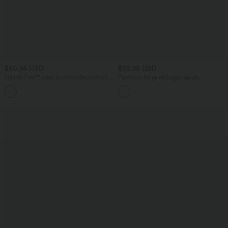
$50.95 USD
$39.95 USD
Halara Flex™ Jean bootcut décontracté
Pantalon large séchage rapide
extensible délavé taille haute à poches
Breezeful™ taille haute à volants avec
+5
multiples
poches