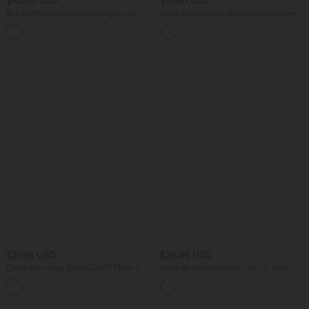
$42.95 USD
$16.95 USD
Robe chemise casual mi-longue col
Haut décontracté court sans manches
manches courtes ceinturée ourlet
col montant froncé en dentelle
arrondi avec fente et poches
transparente
$31.95 USD
$36.95 USD
Débardeur yoga SoftlyZero™ Plush à
Robe de soirée longue à col V, sans
découpes A-D
manches, avec volants asymétriques et
+1
fente