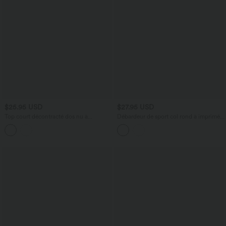
$25.95 USD
$27.95 USD
Top court décontracté dos nu à
Débardeur de sport col rond à imprimé
encolure bateau et manches trois-quarts
camouflage