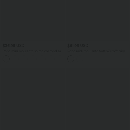
$36.95 USD
$61.95 USD
Robe mini moulante soirée col rond sans
Robe midi moulante SoftlyZero™ Airy
manches froncée effet frais InstantCool
effet frais InstantCool color block avec
SoftlyZero™ Airy
brassière intégrée, effet gainant, short
gainant intégré et bretelles croisées,
accès facile Easy Peasy, protection
solaire UPF50+