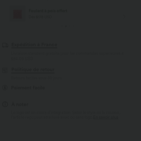
Livraison offerte
Dès $84 USD d'achat
Expédition à France
Livraison standard gratuite pour les commandes supérieures à
$84.09 USD
Politique de retour
Retours faciles sous 30 jours
Paiement facile
À noter
Le logo est en cours d’intégration. Selon le style ou la couleur,
l’article reçu peut être livré avec ou sans logo.
En savoir plus