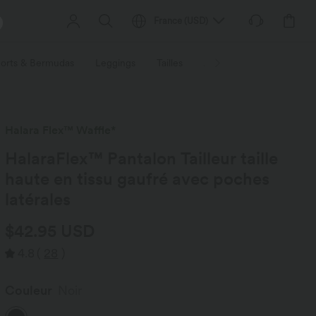
France
(
USD
)
orts & Bermudas
Leggings
Tailles
Activités / Utilités
Ti
Halara Flex™ Waffle*
HalaraFlex™ Pantalon Tailleur taille
haute en tissu gaufré avec poches
latérales
$42.95 USD
4.8
(
28
)
Couleur
Noir