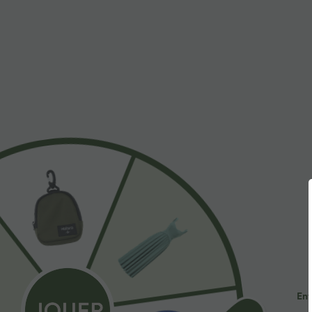
À découvrir
$44.95 USD
$41.95 USD
2 POUR 69,90€, 3 POUR
Pantalon large fluide taille
R
99,90€
haute avec cordon de
a
+19
serrage, poches latérales et
e
Pantalon tailleur Halara Flex™
aspect lin
DayStretch coupe droite taille
+27
haute avec poches
Ent