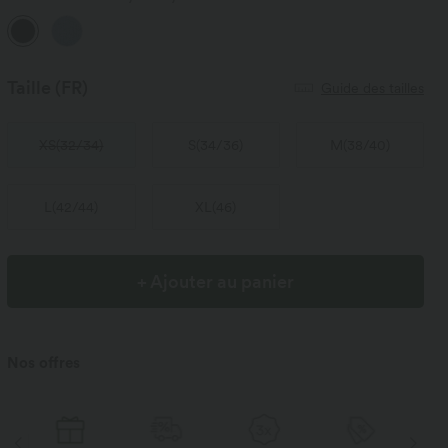
Taille
(FR)
Guide des tailles
XS
(
32/34
)
S
(
34/36
)
M
(
38/40
)
L
(
42/44
)
XL
(
46
)
+ Ajouter au panier
Nos offres