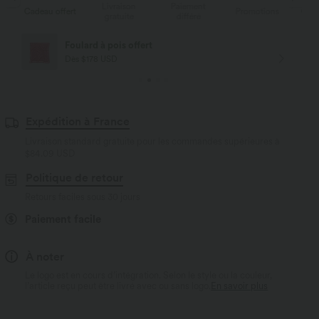
Livraison
Paiement
s
Cadeau offert
Promotions
Cade
gratuite
différé
Foulard à pois offert
Dès $178 USD
Expédition à France
Livraison standard gratuite pour les commandes supérieures à
$84.09 USD
Politique de retour
Retours faciles sous 30 jours
Paiement facile
À noter
Le logo est en cours d’intégration. Selon le style ou la couleur,
l’article reçu peut être livré avec ou sans logo.
En savoir plus