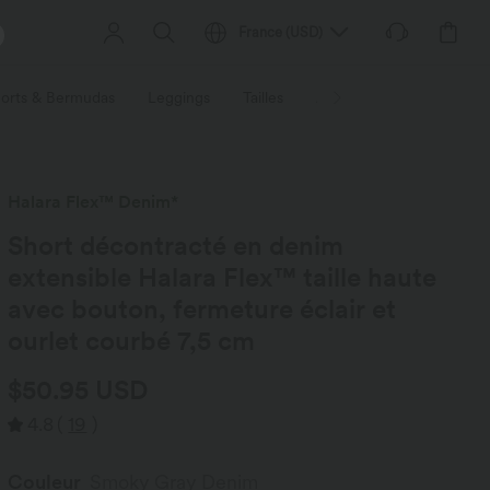
France
(
USD
)
orts & Bermudas
Leggings
Tailles
Activités / Utilités
Ti
Halara Flex™ Denim*
Short décontracté en denim
extensible Halara Flex™ taille haute
avec bouton, fermeture éclair et
ourlet courbé 7,5 cm
$50.95 USD
4.8
(
19
)
Couleur
Smoky Gray Denim