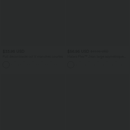
$33.95 USD
$56.95 USD
$61.95 USD
Pull décontracté col V manches courtes
Halara Flex™ Jean large asymétrique
taille basse avec bouton, fermeture
éclair et poches multiples, délavé et
extensible en maille