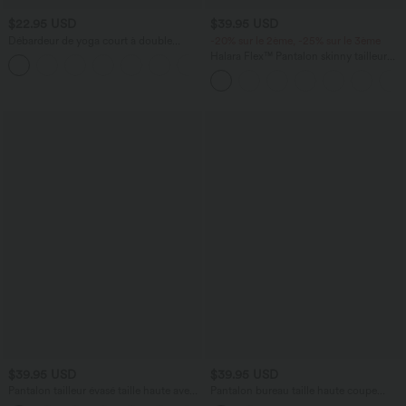
$22.95 USD
$39.95 USD
Débardeur de yoga court à double
-20% sur le 2ème, -25% sur le 3ème
bretelles torsadées dos nu A-C
Halara Flex™ Pantalon skinny tailleur
+7
taille haute à motif pied-de-poule avec
poches arrière
$39.95 USD
$39.95 USD
Pantalon tailleur évasé taille haute avec
Pantalon bureau taille haute coupe
poches Halara Flex™
skinny avec poches