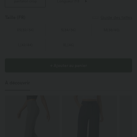
pantalon crop
Longueur 7/8
Taille
(FR)
Guide des tailles
XS
(
32/34
)
S
(
34/36
)
M
(
38/40
)
L
(
42/44
)
XL
(
46
)
+ Ajouter au panier
À découvrir