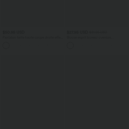
$50.95 USD
$27.95 USD
$31.95 USD
Pantalon taille haute coupe droite effet
Blouse esprit bureau oversize
lin avec poches
défroissage facile, col V et manches
+5
courtes