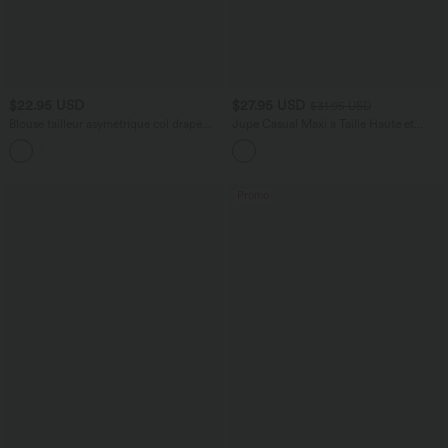
$22.95 USD
$27.95 USD
$31.95 USD
Blouse tailleur asymétrique col drapé
Jupe Casual Maxi à Taille Haute et
manches courtes avec fronces et ourlet
Ourlet Fendu en A-Line en Côtes
fendu
Promo