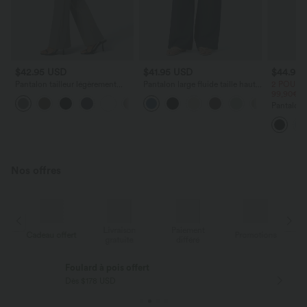
$42.95 USD
$41.95 USD
$44.95
Pantalon tailleur légèrement
Pantalon large fluide taille haute
2 POUR 6
évasé taille haute avec poches
avec cordon de serrage, poches
99,90€
+13
arrière Halara Flex™
latérales et aspect lin
Pantalon 
DayStretc
haute av
Nos offres
Livraison
Paiement
s
Cadeau offert
Promotions
Ca
gratuite
différé
Foulard à pois offert
Dès $178 USD