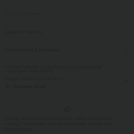
ID de produit 02790601
Coupe et détails
Taille plate
Poches arrière
Travail
Longueur 7 / 8
Composition & Entretien
Taille haute
Fuselé
Haute élasticité
Livraison standard gratuite pour les commandes
supérieures à
Élasticité quatre directions
$84.09 USD
Skinny
Retours faciles sous 30 jours
Paiement facile
Le logo est en cours d’intégration. Selon le style ou la
couleur, l’article reçu peut être livré avec ou sans logo.
En savoir plus