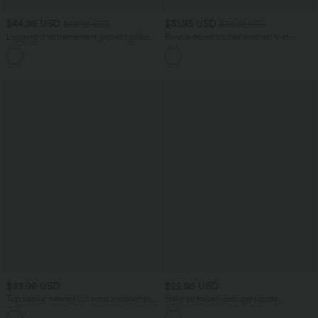
$44.95 USD
$31.95 USD
$50.95 USD
$33.95 USD
Legging d'entraînement gainant galbant
Blouse décontractée à col en V et
taille haute avec effet scrunch et poches
manches courtes bouffantes
+13
Halara UltraSculpt™
$33.95 USD
$22.95 USD
Top casual relaxed col rond à manches
Haut de travail séchage rapide
chauve-souris
Breezeful™ col rond manches courtes