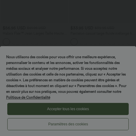
$56.95 USD
$33.95 USD
$61.95 USD
$39.95 USD
Halara Flex™ Jean Larges Taille Haute
Pantalon casual large fluide mélange lin
Ourlet Roulotté Multiples Poches
taille haute avec cordon de serrage et
+1
poches
Nous utilisons des cookies pour vous offrir une meilleure expérience,
personnaliser le contenu et les annonces, activer les fonctionnalités des
médias sociaux et analyser notre performance. Si vous acceptez notre
utilisation des cookies et celle de nos partenaires, cliquez sur « Accepter les
cookies ». Les préférences en matière de cookies peuvent être gérées et
désactivées à tout moment en cliquant sur « Paramètres des cookies ». Pour
en savoir plus sur nos pratiques, vous pouvez également consulter notre
Politique de Confidentialité
Accepter tous les cookies
Paramètres des cookies