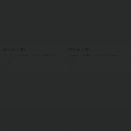
$50.95 USD
$33.95 USD
Pantalon de travail Halara Flex™ droit,
Jupe-short de danse mini Breezeful™ à
taille mi-haute, avec poches
taille haute, plissée, 2-en-1, avec poches
latérales et arrière, ourlet asymétrique et
séchage rapide