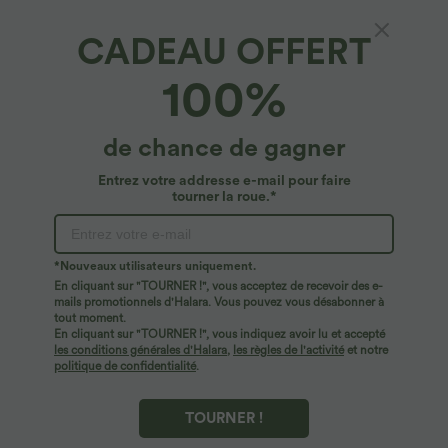
CADEAU OFFERT
Pantalon de travail fuselé court taille haute
100%
Halara Flex™ avec poches
$39.95 USD
de chance de gagner
Entrez votre addresse e-mail pour faire
tourner la roue.*
*Nouveaux utilisateurs uniquement.
En cliquant sur "TOURNER !", vous acceptez de recevoir des e-
mails promotionnels d'Halara. Vous pouvez vous désabonner à
tout moment.
En cliquant sur "TOURNER !", vous indiquez avoir lu et accepté
les conditions générales d'Halara
,
les règles de l'activité
et notre
politique de confidentialité
.
TOURNER !