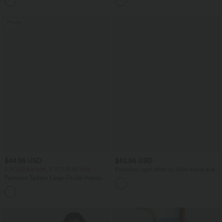
+1
avec dos ajouré
Promo
$44.95 USD
$42.95 USD
2 POUR 69,90€, 3 POUR 99,90€
Pantalon capri effet lin taille haute avec
poches zippées
Pantalon Tailleur Large Fluide Halara
Flex™ Gaufré Taille Haute Poches
+21
Latérales