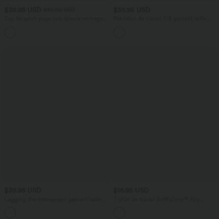
$39.95 USD
$39.95 USD
$42.95 USD
Top de sport yoga une épaule séchage
Pantalon de travail 7/8 gainant taille
rapide ourlet arrondi asymétrique
haute avec ourlet ajustable Halara Flex™
+3
manches longues avec trous pouces -
Brassière intégrée
$39.95 USD
$16.95 USD
Legging d'entraînement gainant taille
T-shirt de travail SoftlyZero™ Airy
haute avec poches Halara UltraSculpt™
encolure arrondie manches courtes effet
+17
frais InstantCool