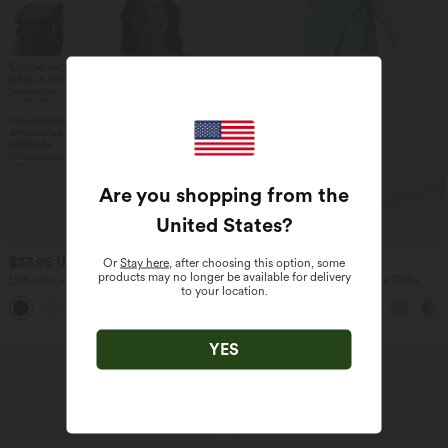
Are you shopping from the
United States
?
$33.95 USD
$50.95 USD
Or
Stay here
, after choosing this option, some
products may no longer be available for delivery
Débardeur décontracté col carré avec
Pantalon Tailleur Large Fluide Taille
to your location.
soutien-gorge intégré bonnets B-E
Haute Fermeture Éclair Invisible
YES