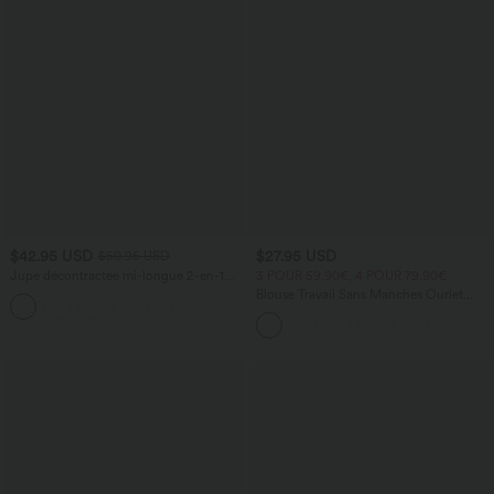
$42.95 USD
$27.95 USD
$50.95 USD
Jupe décontractée mi-longue 2-en-1
3 POUR 59,90€, 4 POUR 79,90€
polaire tissu enduit gainante taille haute
Blouse Travail Sans Manches Ourlet
avec fronces et ourlet arrondi
Courbé Col Haut Découpe au Dos Plis