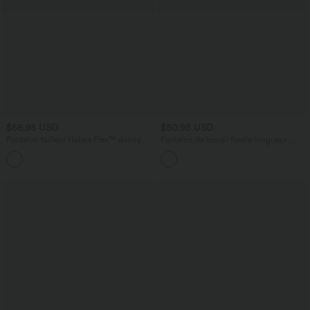
$56.95 USD
$50.95 USD
Pantalon tailleur Halara Flex™ skinny
Pantalon de travail fuselé longueur
chevrons taille haute avec poches
cheville taille haute Halara Flex™
DayStretch avec poches