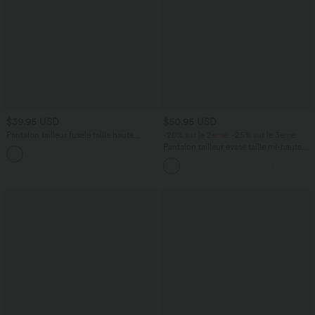
$39.95 USD
$50.95 USD
Pantalon tailleur fuselé taille haute
-20% sur le 2ème, -25% sur le 3ème
Halara Flex™ avec poches
Pantalon tailleur évasé taille mi-haute
Halara Flex™ DayStretch avec zip latéral
et poches