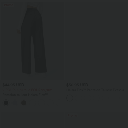
Promo
$44.95 USD
$50.95 USD
2 POUR 69,90€, 3 POUR 99,90€
Halara Flex™ Pantalon Tailleur Évasé à
Taille Haute Sculptant la Silhouette avec
Pantalon tailleur Halara Flex™
Poches Latérales Micro Waffle
DayStretch coupe droite taille haute
+23
avec poches
Promo