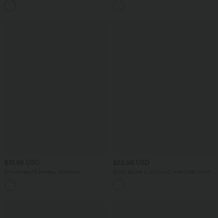
$31.95 USD
$22.95 USD
Blouse esprit bureau oversize
Body ajusté à col rond, manches courtes
défroissage facile, sans manches et col V
et boutons pression