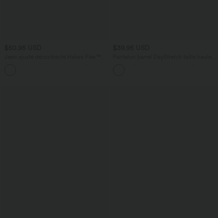
$50.95 USD
$39.95 USD
Jean ajusté décontracté Halara Flex™
Pantalon barrel DayStretch taille haute
taille haute avec poches
avec poches