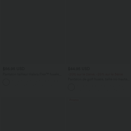
$56.95 USD
$44.95 USD
Pantalon tailleur Halara Flex™ fuselé
-20% sur le 2ème, -25% sur le 3ème
uni, taille haute, avec poches
Pantalon de golf fuselé, taille mi-haute,
+8
cordon, ourlet courbé, séchage rapide,
avec poches—UPF40+
Promo