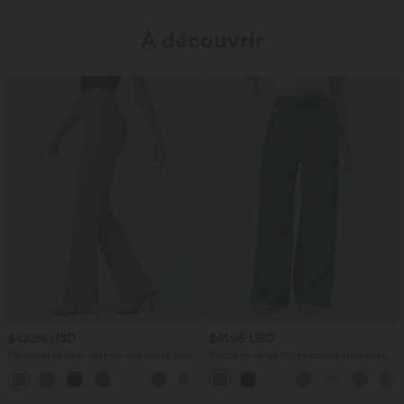
À découvrir
$42.95 USD
$41.95 USD
Pantalon tailleur légèrement évasé taille
Pantalon large fluide taille haute avec
haute avec poches arrière Halara Flex™
cordon de serrage, poches latérales et
+13
aspect lin