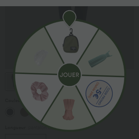
Couleur
Dress Blues
New
New
Longueur
pantalon crop