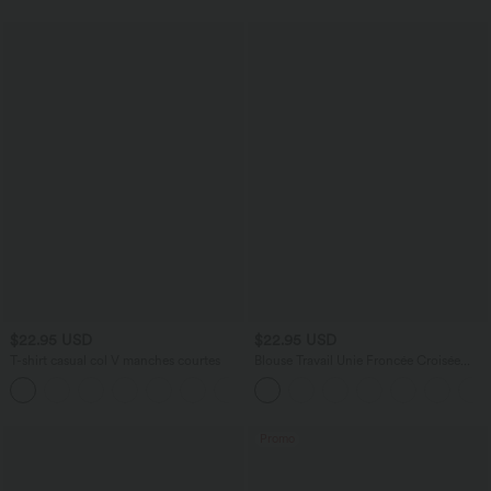
$22.95 USD
$22.95 USD
T-shirt casual col V manches courtes
Blouse Travail Unie Froncée Croisée
Manches Courtes Col en V
+9
Promo