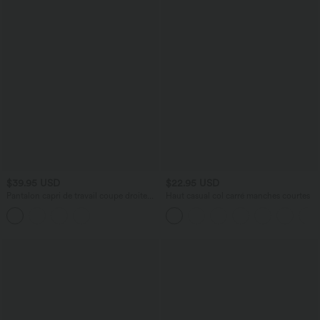
$39.95 USD
$22.95 USD
Pantalon capri de travail coupe droite
Haut casual col carré manches courtes
taille haute Halara Flex™ DayStretch
avec poches latérales