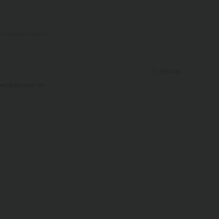
ir le texte original
Utile
(
6
)
ment et donnent un