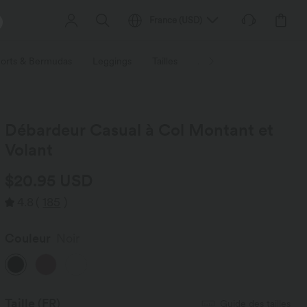
France
(
USD
)
orts & Bermudas
Leggings
Tailles
Activités / Utilités
Ti
Débardeur Casual à Col Montant et
Volant
$20.95 USD
4.8
(
185
)
Couleur
Noir
Taille
(FR)
Guide des tailles