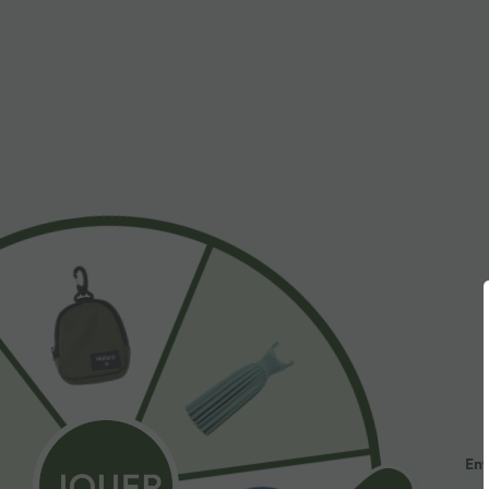
À découvrir
Styles Similaires
$44.95 USD
$41.95 USD
2 POUR 69,90€, 3 POUR
Pantalon large fluide taille
R
99,90€
haute avec cordon de
a
+19
serrage, poches latérales et
e
Pantalon tailleur Halara Flex™
aspect lin
DayStretch coupe droite taille
+27
haute avec poches
Ent