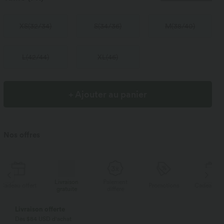
XS
(
32/34
)
S
(
34/36
)
M
(
38/40
)
L
(
42/44
)
XL
(
46
)
+ Ajouter au panier
Nos offres
Livraison
Paiement
Li
rt
Promotions
Cadeau offert
gratuite
différé
g
Livraison offerte
Dès $84 USD d'achat