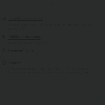
Expédition à France
Livraison standard gratuite pour les commandes supérieures à
$84.09 USD
Politique de retour
Retours faciles sous 30 jours
Paiement facile
À noter
Le logo est en cours d’intégration. Selon le style ou la couleur,
l’article reçu peut être livré avec ou sans logo.
En savoir plus