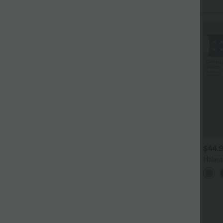
$33.95 USD
$44.95 USD
$44.
$36.95 USD
upe de danse courte plissée
Leggings 7/8 de travail en
Halar
-en-1 Breezeful™ taille
denim taille haute avec
Taille
+2
aute séchage rapide avec
poches Halara Flex™
Poche 
urlet asymétrique et poches
 Version longue