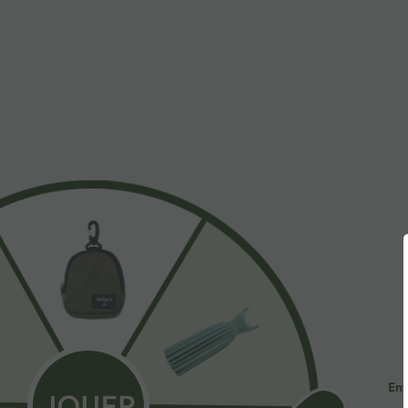
ID de produit 02395509
Doux et Élégant, Tissu Softl
Sentez-vous comme flottant dans l'air avec notre tissu su
Extensible dans les 4 sens
Tissu respiran
Coupe et détails
Maintien moyen
Short intégré
Taille plate
Ent
Haute élasticité
Élasticité quatre directions
J