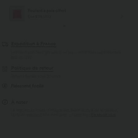
Livraison offerte
Dès $84 USD d'achat
Expédition à France
Livraison standard gratuite pour les commandes supérieures à
$84.09 USD
Politique de retour
Retours faciles sous 30 jours
Paiement facile
À noter
Le logo est en cours d’intégration. Selon le style ou la couleur,
l’article reçu peut être livré avec ou sans logo.
En savoir plus