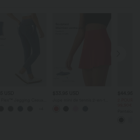
95 USD
$33.95 USD
$44.95 U
a Flex™ Jegging Casual
Jupe mini de tennis 2-en-1
2 POUR 69
 Haute Tricot Extensible
SoftlyZero™ Airy taille haute
99,90€
+4
Latérale Arrière
gainant effet frais InstantCool
Pantalon ta
avec poches, protection
DayStretch 
solaire UPF50+
haute avec