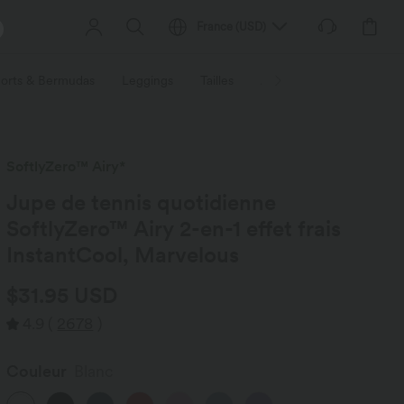
France
(
USD
)
orts & Bermudas
Leggings
Tailles
Activités / Utilités
Ti
SoftlyZero™ Airy*
Jupe de tennis quotidienne
SoftlyZero™ Airy 2-en-1 effet frais
InstantCool, Marvelous
$31.95 USD
4.9
(
2678
)
Couleur
Blanc