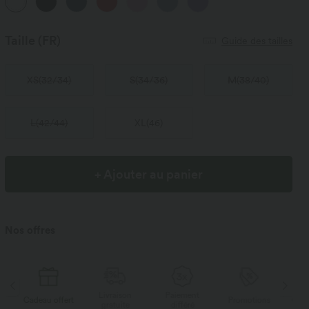
Taille
(FR)
Guide des tailles
XS
(
32/34
)
S
(
34/36
)
M
(
38/40
)
L
(
42/44
)
XL
(
46
)
+ Ajouter au panier
Nos offres
Livraison
Paiement
Li
rt
Promotions
Cadeau offert
gratuite
différé
g