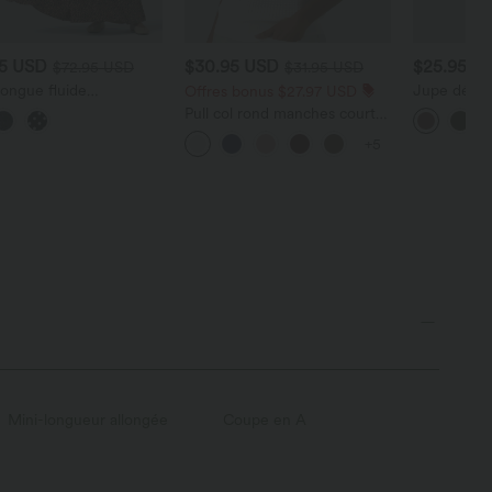
95 USD
$30.95 USD
$25.95 U
$72.95 USD
$31.95 USD
ongue fluide
Jupe décon
Offres bonus $27.97 USD
ractée à bretelles avec
velours côte
Pull col rond manches courtes
s
coupe évas
en tissu gaufré
allongée et 
+5
Mini-longueur allongée
Coupe en A