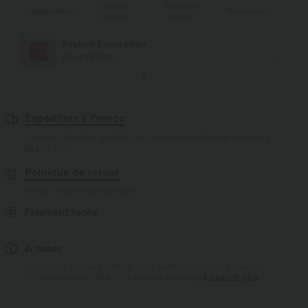
Livraison
Paiement
Li
rt
Promotions
Cadeau offert
gratuite
différé
g
Livraison offerte
Dès $84 USD d'achat
Expédition à France
Livraison standard gratuite pour les commandes supérieures à
$84.09 USD
Politique de retour
Retours faciles sous 30 jours
Paiement facile
À noter
Le logo est en cours d’intégration. Selon le style ou la couleur,
l’article reçu peut être livré avec ou sans logo.
En savoir plus