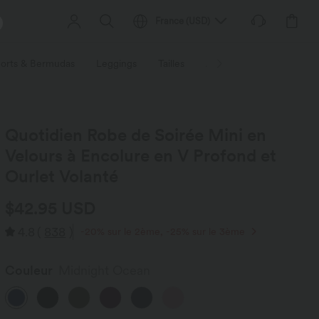
France
(
USD
)
orts & Bermudas
Leggings
Tailles
Activités / Utilités
Ti
Quotidien Robe de Soirée Mini en
Velours à Encolure en V Profond et
Ourlet Volanté
$42.95 USD
4.8
(
838
)
-20% sur le 2ème, -25% sur le 3ème
Couleur
Midnight Ocean