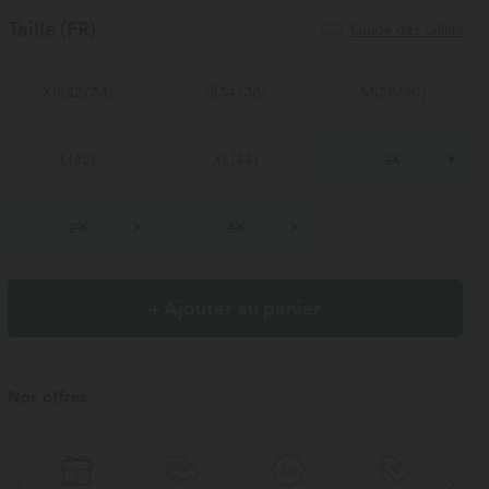
Taille
(FR)
Guide des tailles
XS
(
32/34
)
S
(
34/36
)
M
(
38/40
)
L
(
42
)
XL
(
44
)
1X
2X
3X
+ Ajouter au panier
Nos offres