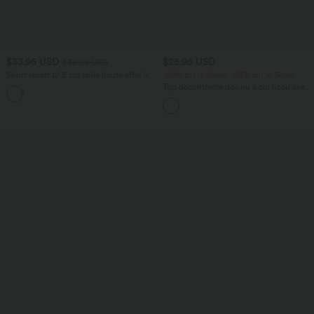
$33.95 USD
$25.95 USD
$36.95 USD
Short resort 12,5 cm taille haute effet lin
-20% sur le 2ème, -25% sur le 3ème
avec ourlet roulotté et poches
Top décontracté dos nu à col licou avec
lien dans le dos