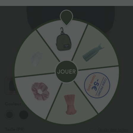
Couleur
Dark Sapphire
Taille
(FR)
Guide des tailles