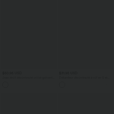
$50.95 USD
$31.95 USD
Jean droit décontracté croisé gainant
Débardeur décontracté à col en U et
taille haute avec poches Halara Flex™
brassière intégrée
+1