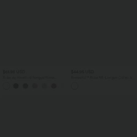
$61.95 USD
$44.95 USD
Robe de travail mi-longue fluide
Breezeful™ Robe Mi-Longue Col en V
gainante à manches chauve-souris avec
Manches Courtes Poche Latérale Nouée
poches
au Dos Séchage Rapide