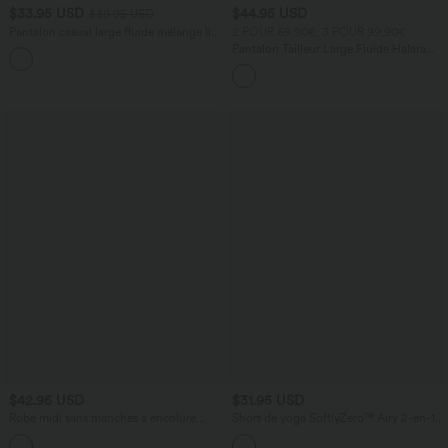
$33.95 USD
$44.95 USD
$39.95 USD
Pantalon casual large fluide mélange lin
2 POUR 69,90€, 3 POUR 99,90€
taille haute avec cordon de serrage et
Pantalon Tailleur Large Fluide Halara
+5
poches
Flex™ Gaufré Taille Haute Poches
Latérales
$42.95 USD
$31.95 USD
Robe midi sans manches à encolure
Short de yoga SoftlyZero™ Airy 2-en-1
arrondie avec coussinets amovibles et
taille très haute avec poches et effet frais
ourlet à volants
InstantCool 17,5 cm