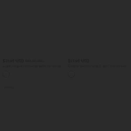
$31.95 USD
$27.95 USD
$33.95 USD
Jupe longue moulante taille mi-haute
Caraco décontracté 2-en-1 froncé avec
avec nœud devant et fronces imprimé
brassière intégrée bretelles réglables
floral/à rayures
Promo