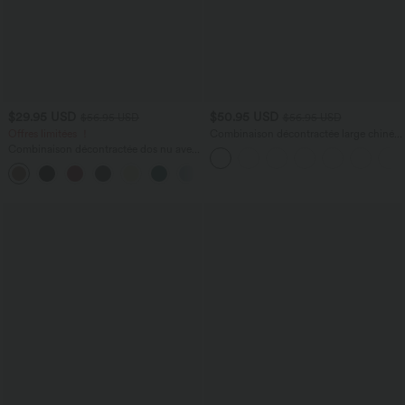
$29.95 USD
$50.95 USD
$56.95 USD
$56.95 USD
Offres limitées ！
Combinaison décontractée large chinée
froncée bretelles ajustables avec poches
Combinaison décontractée dos nu avec
- Easy Peasy
poches latérales
+10