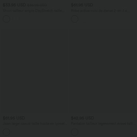
$33.95 USD
$61.95 USD
$36.95 USD
Short tailleur ample DayStretch taille
Robe active mini de danse 2-en-1 à
haute 17,5 cm avec poches
petites fleurs, coussinets amovibles,
+4
poches et accès facile Easy Peasy
$61.95 USD
$42.95 USD
Jean large casual taille haute en lyocell
Pantalon tailleur légèrement évasé taille
avec poches
haute avec poches arrière Halara Flex™