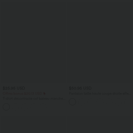
$25.95 USD
$50.95 USD
Offres bonus $20.13 USD
Pantalon taille haute coupe droite effet
lin avec poches
T-shirt décontracté col bateau manches
courtes coton