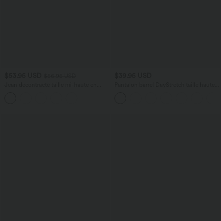
$53.95 USD
$39.95 USD
$56.95 USD
Jean décontracté taille mi-haute en
Pantalon barrel DayStretch taille haute
lyocell drapé avec cordon de serrage et
avec poches
poches