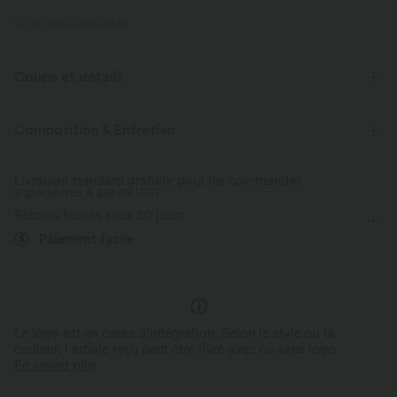
ID de produit 02629344
Coupe et détails
Short intégré
Taille plate
Poches cachées
Composition & Entretien
Cordon de serrage
Golf
Mini
Taille haute
Livraison standard gratuite pour les commandes
supérieures à
Élasticité quatre directions
$84.09 USD
Retours faciles sous 30 jours
Paiement facile
Le logo est en cours d’intégration. Selon le style ou la
couleur, l’article reçu peut être livré avec ou sans logo.
En savoir plus