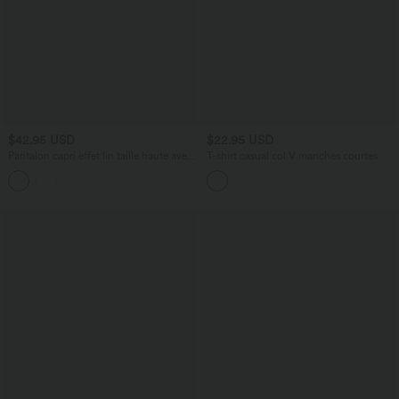
$42.95 USD
$22.95 USD
Pantalon capri effet lin taille haute avec
T-shirt casual col V manches courtes
poches zippées
+7