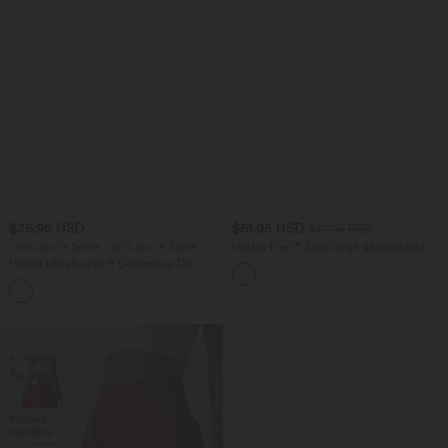
$36.95 USD
$61.95 USD
$67.95 USD
-20% sur le 2ème, -25% sur le 3ème
Halara Flex™ Jean large décontracté
taille haute gainant avec poches
Halara UltraSculpt™ Débardeur De
Course à Col en U Dos Nu Ourlet
+11
Incurvé Croisé