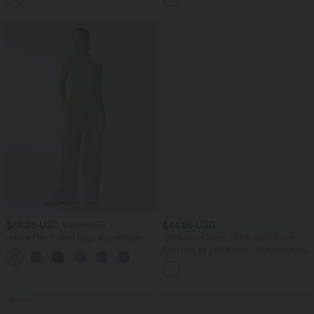
$56.95 USD
$44.95 USD
$61.95 USD
Halara Flex™ Jean large asymétrique
-20% sur le 2ème, -25% sur le 3ème
taille basse avec bouton, fermeture
Pantalon de golf fuselé, taille mi-haute,
+5
éclair et poches multiples, délavé et
cordon, ourlet courbé, séchage rapide,
extensible en maille
avec poches—UPF40+
Promo