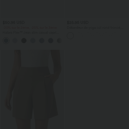
$50.95 USD
$25.95 USD
-20% sur le 2ème, -25% sur le 3ème
Débardeur de yoga col rond froncé,
tissu rafraîchissant - Protection UPF50+
Halara Flex™ Jean slim casual capri
taille haute avec fentes et poches