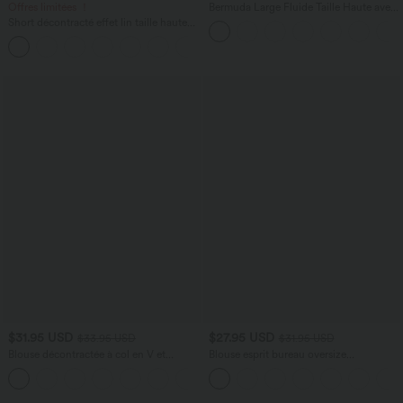
Offres limitées ！
Bermuda Large Fluide Taille Haute avec
Plis et Poches Latérales en Lin
Short décontracté effet lin taille haute
Synthétique
avec cordon de serrage et poches
latérales
$31.95 USD
$27.95 USD
$33.95 USD
$31.95 USD
Blouse décontractée à col en V et
Blouse esprit bureau oversize
manches courtes bouffantes
défroissage facile, col V et manches
courtes