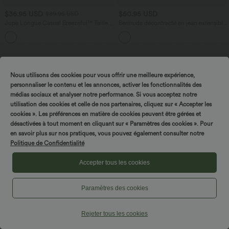
$36.95 USD
$50.95 USD
$39.95 USD
Jupe Longue Casual Breezeful™ Taille
Bermuda décontracté en jean extensible
Haute à Volants 2en1 Fluide Sèchement
délavé Halara Flex™ taille haute avec
+8
Rapide Quotidien Maxi
revers et multiples poches
Nous utilisons des cookies pour vous offrir une meilleure expérience,
personnaliser le contenu et les annonces, activer les fonctionnalités des
Tournez & gagnez !
médias sociaux et analyser notre performance. Si vous acceptez notre
utilisation des cookies et celle de nos partenaires, cliquez sur « Accepter les
cookies ». Les préférences en matière de cookies peuvent être gérées et
désactivées à tout moment en cliquant sur « Paramètres des cookies ». Pour
en savoir plus sur nos pratiques, vous pouvez également consulter notre
Politique de Confidentialité
Accepter tous les cookies
Paramètres des cookies
$50.95 USD
$48.95 USD
$56.95 USD
Robe longue à encolure bateau,
2 POUR 69,90€, 3 POUR 99,90€
Rejeter tous les cookies
bretelles asymétriques, côtés froncés et
Pantalon tailleur fuselé asymétrique
+4
poches
taille moyenne Halara Flex™ DayStretch