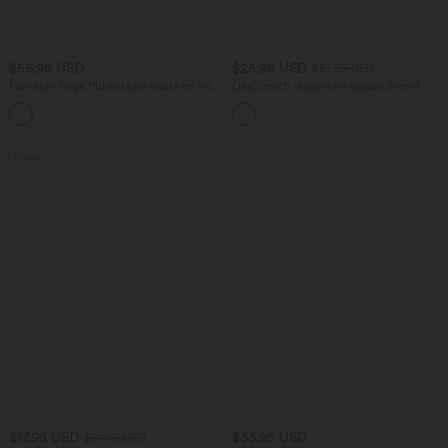
$56.95 USD
$25.95 USD
$27.95 USD
Pantalon large fluide taille haute en lin
DayStretch Jupe mini casual 2-en-1
mélangé avec poches et liens latéraux
bodycon plissée croisée taille haute
Promo
$17.95 USD
$33.95 USD
$31.95 USD