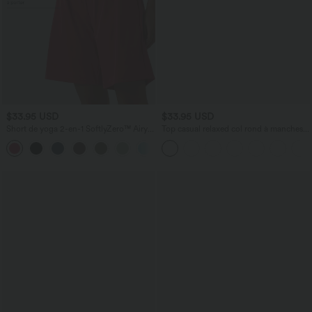
$33.95 USD
$33.95 USD
Short de yoga 2-en-1 SoftlyZero™ Airy
Top casual relaxed col rond à manches
taille très haute effet frais InstantCool
chauve-souris
+10
22,8 cm avec poches