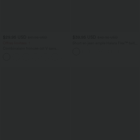
$29.95 USD
$39.95 USD
$61.95 USD
$42.95 USD
Offres limitées ！
Short en jean ample Halara Flex™ taille
haute croisé gainant décontracté avec
Combinaison froncée col V sans
poches
manches avec poches - Easy Peasy
+7