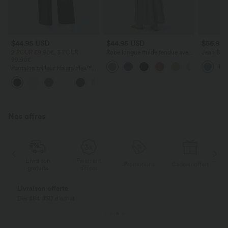
$44.95 USD
$44.95 USD
$56.95
2 POUR 69,90€, 3 POUR
Robe longue fluide fendue avec
Jean Barre
99,90€
poches latérales, dos nu et effet
Halara Fl
torsadé
zippées
Pantalon tailleur Halara Flex™
DayStretch coupe droite taille
+23
haute avec poches
Nos offres
Paiement
Livraison
Promotions
Cadeau offert
différé
gratuite
Payez en plusieurs fois SANS FRAIS
Avec Klarna