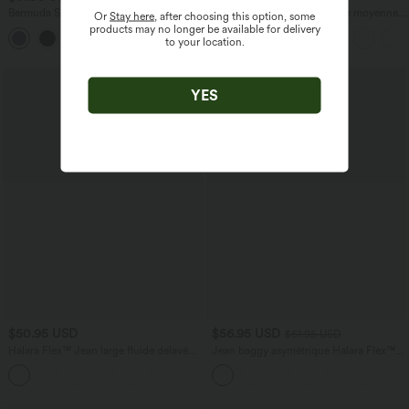
Bermuda SoftlyZero™ Airy de yoga taille
Pantalon tailleur ample, taille moyenne,
Or
Stay here
, after choosing this option, some
haute avec poches multiples et effet
coupe barrel, à poches
products may no longer be available for delivery
+16
frais InstantCool
to your location.
YES
$50.95 USD
$56.95 USD
$61.95 USD
Halara Flex™ Jean large fluide délavé
Jean baggy asymétrique Halara Flex™
taille haute à rayures avec poches
taille haute effet délavé avec poches
+1