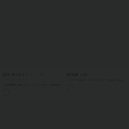
$23.95 USD
$61.95 USD
$50.95 USD
Offres limitées ！
Combinaison de vacances à pois, dos
nu halter, coussinets amovibles, poches
Combinaison Casual Col en V Jambes
et accès facile Easy Peasy
Large Plissée Manches Courtes Poche
+5
Latérale Gaufrée Fluide