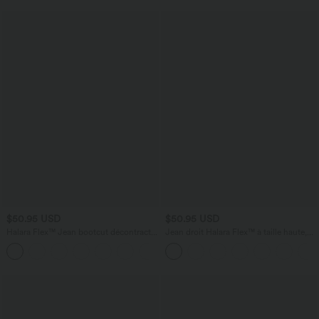
$50.95 USD
$50.95 USD
Halara Flex™ Jean bootcut décontracté
Jean droit Halara Flex™ à taille haute,
extensible délavé taille haute à poches
poches multiples, effet délavé et tissu
+5
multiples
extensible