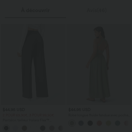
À découvrir
Avis(46)
$44.95 USD
$44.95 USD
2 POUR 69,90€, 3 POUR 99,90€
Robe longue fluide fendue avec poches
latérales, dos nu et effet torsadé
Pantalon tailleur Halara Flex™
DayStretch coupe droite taille haute
+23
avec poches