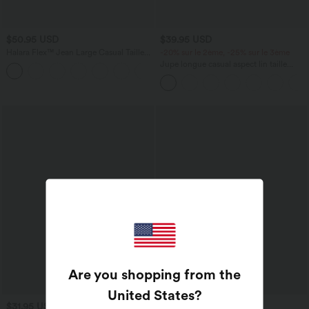
$50.95 USD
$39.95 USD
Halara Flex™ Jean Large Casual Taille
-20% sur le 2ème, -25% sur le 3ème
Haute Poches Multiples Tricot
Jupe longue casual aspect lin taille
+2
Extensible Délavé
haute avec cordon de serrage
Are you shopping from the
United States
?
$31.95 USD
$56.95 USD