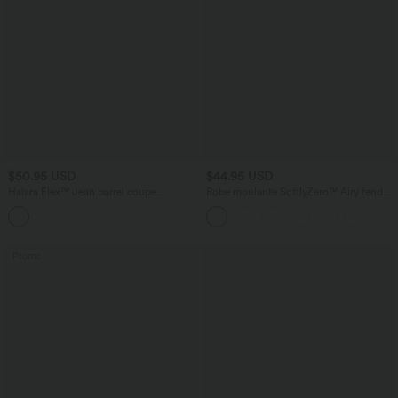
$50.95 USD
$44.95 USD
Halara Flex™ Jean barrel coupe
Robe moulante SoftlyZero™ Airy fendue
tonneau taille mi-haute avec poches
à effet frais InstantCool, brassière
intégrée, dos nu croisé à lacets,
légèrement plissée pour invitée de
mariage et demoiselle d'honneur
Promo