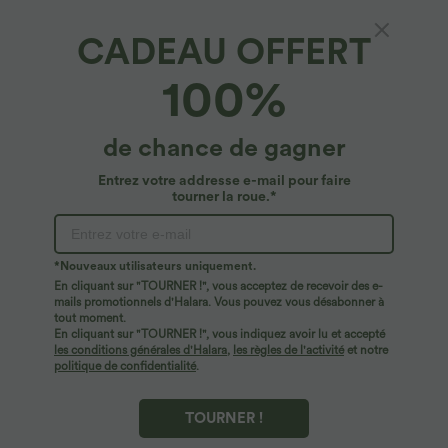
CADEAU OFFERT
Quotidien Jupe Golf Grande Taille 2 en 1 -
100%
Sérénité
4.8
(
46
)
de chance de gagner
$44.95 USD
Entrez votre addresse e-mail pour faire
tourner la roue.*
*Nouveaux utilisateurs uniquement.
En cliquant sur "TOURNER !", vous acceptez de recevoir des e-
mails promotionnels d'Halara. Vous pouvez vous désabonner à
tout moment.
En cliquant sur "TOURNER !", vous indiquez avoir lu et accepté
les conditions générales d'Halara
,
les règles de l'activité
et notre
politique de confidentialité
.
TOURNER !