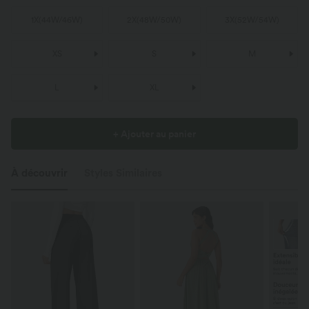
1X
(
44W/46W
)
2X
(
48W/50W
)
3X
(
52W/54W
)
XS
S
M
L
XL
+ Ajouter au panier
À découvrir
Styles Similaires