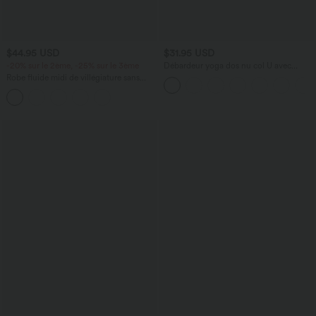
$44.95 USD
$31.95 USD
-20% sur le 2ème, -25% sur le 3ème
Débardeur yoga dos nu col U avec
bretelles croisées, ourlet arrondi et effet
Robe fluide midi de villégiature sans
frais InstantCool, protection solaire
manches, encolure carrée, dos nu croisé,
UPF50+
fronces et soutien-gorge intégré