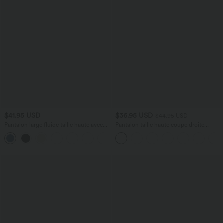
$41.95 USD
$36.95 USD
$44.95 USD
Pantalon large fluide taille haute avec
Pantalon taille haute coupe droite
cordon de serrage, poches latérales et
DayStretch avec poches
+15
aspect lin