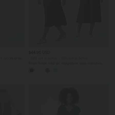
$44.95 USD
n lyocell drapé
-20% sur le 2ème, -25% sur le 3ème
Robe fluide midi de villégiature sans manches,
encolure carrée, dos nu croisé, fronces et
soutien-gorge intégré