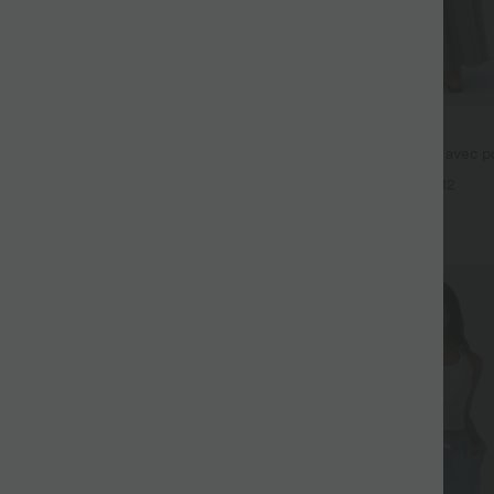
$44.95 USD
$61.95 USD
 taille basse Halara Flex™ avec
Robe longue fluide fendue avec po
s
dos nu et effet torsadé
+4
+12