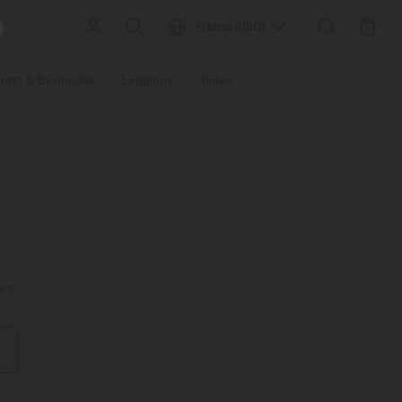
France
(
USD
)
orts & Bermudas
Leggings
Tailles
Activités / Utilités
Ti
ez.