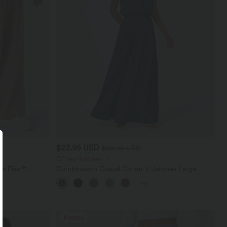
$23.95 USD
$50.95 USD
Offres limitées ！
ara Flex™
Combinaison Casual Col en V Jambes Large
les
Plissée Manches Courtes Poche Latérale Gaufrée
+9
Fluide
Promo