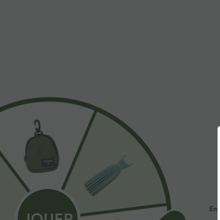
$31.95 USD
$39.95 USD
Débardeur yoga dos nu col U avec bretelles
Pantalon barrel
croisées, ourlet arrondi et effet frais InstantCool,
poches
+4
protection solaire UPF50+
Ent