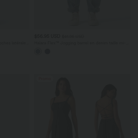
$56.95 USD
$61.95 USD
ches latérales,
Halara Flex™ Jogging barrel en denim taille mi-
haute avec poches
Promo