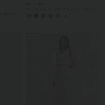
$31.95 USD
Short de yoga SoftlyZero™ Airy 2-en-1 taille très
haute avec poches et effet frais InstantCool 17,5
manches avec
+27
cm
Promo