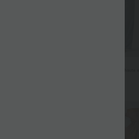
$53.95 USD
$44.95 USD
$56.95 USD
 haute coupe droite DayStretch
Jean décontracté taille mi-haute e
avec cordon de serrage et poches
+27
Promo