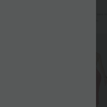
$29.95 USD
$61.95 USD
vacances à pois, dos nu halter,
Offres limitées ！
ibles, poches et accès facile Easy
Combinaison froncée col V sans 
poches - Easy Peasy
+11