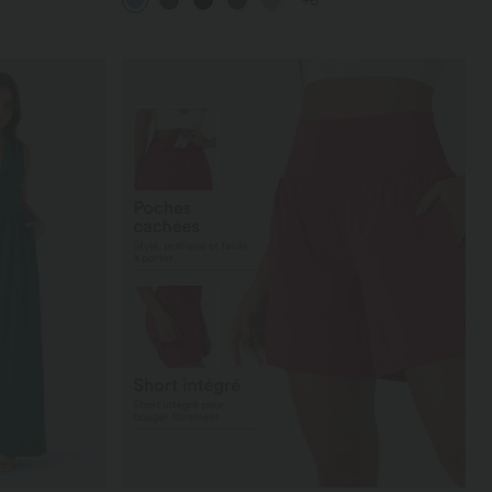
+6
UPF40+