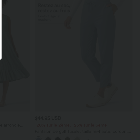
$44.95 USD
e arrondie
-20% sur le 2ème, -25% sur le 3ème
t à volants
Pantalon de golf fuselé, taille mi-haute, cordon,
ourlet courbé, séchage rapide, avec poches—