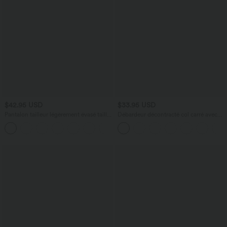
$42.95 USD
$33.95 USD
Pantalon tailleur légèrement évasé taille
Débardeur décontracté col carré avec
haute avec poches arrière Halara Flex™
soutien-gorge intégré bonnets B-E
+13