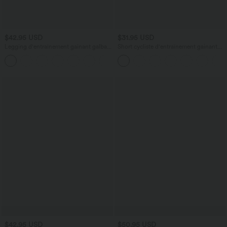
$42.95 USD
$31.95 USD
Legging d'entraînement gainant galbant
Short cycliste d'entraînement gainant
taille haute avec poches Halara
taille haute UltraSculpt™ SoCinched à
+15
UltraSculpt™
poches latérales 12,5 cm
$42.95 USD
$50.95 USD