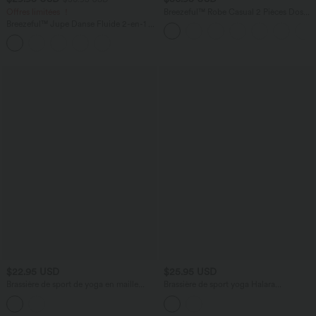
Offres limitées ！
Breezeful™ Robe Casual 2 Pièces Dos
Nu Haut Bas Poche Latérale Fluide
Breezeful™ Jupe Danse Fluide 2-en-1 à
Séchage Rapide
Taille Haute Volants Asymétriques Haut-
Bas et Séchage Rapide
$22.95 USD
$25.95 USD
Brassière de sport de yoga en maille
Brassière de sport yoga Halara
côtelée maintien léger dos croisé dos nu
UltraSculpt™ bretelles croisées dos nu
avec soutien-gorge intégré
maintien léger