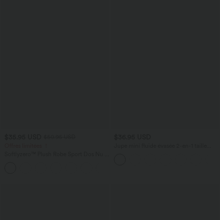
$35.95 USD
$36.95 USD
$50.95 USD
Offres limitées ！
Jupe mini fluide évasée 2-en-1 taille
haute à cordon, empiècements en mesh
Softlyzero™ Plush Robe Sport Dos Nu -
contrastant, avec poche, version plus
Édition Easy Peasy
longue
+29