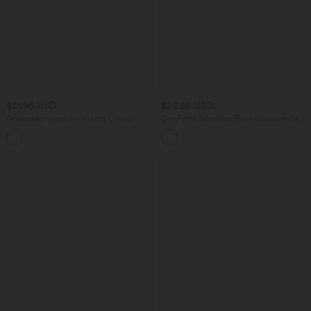
$31.95 USD
$22.95 USD
Débardeur yoga dos nu col U avec
OneForm Seamless Flow Brassière de
bretelles croisées, ourlet arrondi et effet
sport yoga sans couture 2 en 1 color
frais InstantCool, protection solaire
block maintien léger avec soutien-gorge
UPF50+
intégré