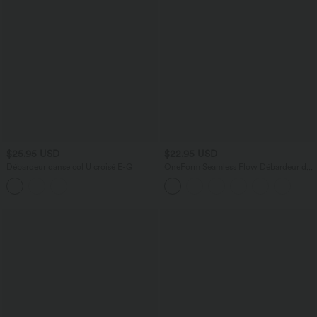
$25.95 USD
$22.95 USD
Débardeur danse col U croisé E-G
OneForm Seamless Flow Débardeur de
yoga crop dos nu croisé décolleté en V
profond avec soutien-gorge intégré