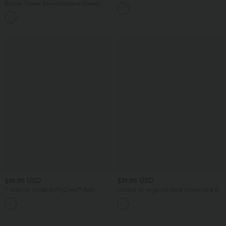
froncé avec poches
Blouse Travail Sans Manches Ourlet
Courbé Col Haut Découpe au Dos Plis
+3
$16.95 USD
$31.95 USD
T-shirt de travail SoftlyZero™ Airy
Caraco de yoga col rond échancré à dos
encolure arrondie manches courtes effet
croisé et ourlet croisé avec brassière
frais InstantCool
intégrée — Bonnets E-G