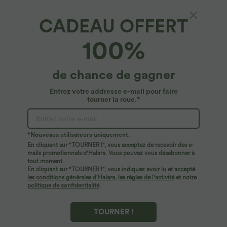
CADEAU OFFERT
Débardeur de yoga court à double bretelles
100%
torsadées dos nu A-C
4.8
(
5576
)
de chance de gagner
$22.95 USD
Entrez votre addresse e-mail pour faire
tourner la roue.*
*Nouveaux utilisateurs uniquement.
En cliquant sur "TOURNER !", vous acceptez de recevoir des e-
mails promotionnels d'Halara. Vous pouvez vous désabonner à
tout moment.
En cliquant sur "TOURNER !", vous indiquez avoir lu et accepté
les conditions générales d'Halara
,
les règles de l'activité
et notre
politique de confidentialité
.
TOURNER !