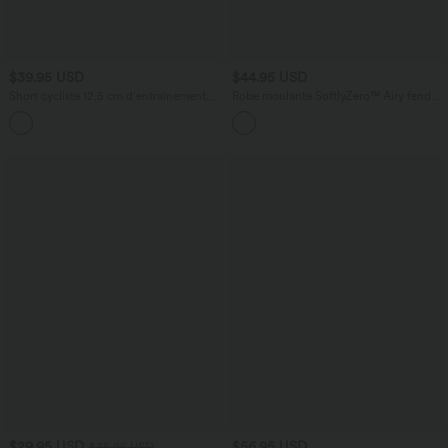
$39.95 USD
$44.95 USD
Short cycliste 12,5 cm d'entraînement
Robe moulante SoftlyZero™ Airy fendue
gainant galbant taille haute avec effet
à effet frais InstantCool, brassière
+11
scrunch et poches Halara UltraSculpt™
intégrée, dos nu croisé à lacets,
légèrement plissée pour invitée de
mariage et demoiselle d'honneur
$29.95 USD
$56.95 USD
$36.95 USD