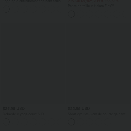
Legging d'entraînement gainant taille
2 POUR 69,90€, 3 POUR 99,90€
haute avec poches Halara UltraSculpt™
Pantalon tailleur Halara Flex™
+17
DayStretch coupe droite taille haute
avec poches
$25.95 USD
$22.95 USD
Débardeur yoga court A-D
Short cycliste 6 cm de course gainant
taille haute avec fronces et séchage
+6
rapide SoftlyZero™