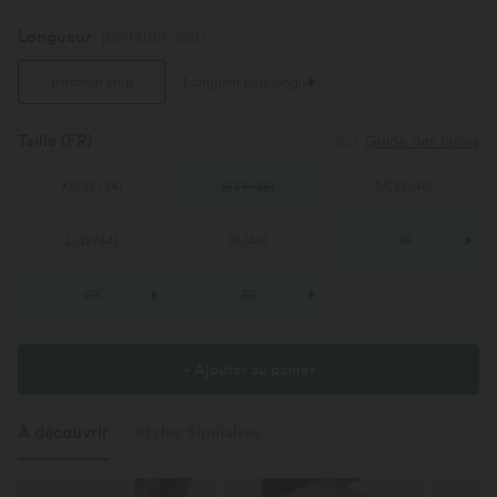
Longueur
pantalon crop
pantalon crop
Longueur plus longue
Taille
(FR)
Guide des tailles
XS
(
32/34
)
S
(
34/36
)
M
(
38/40
)
L
(
42/44
)
XL
(
46
)
1X
2X
3X
+ Ajouter au panier
À découvrir
Styles Similaires