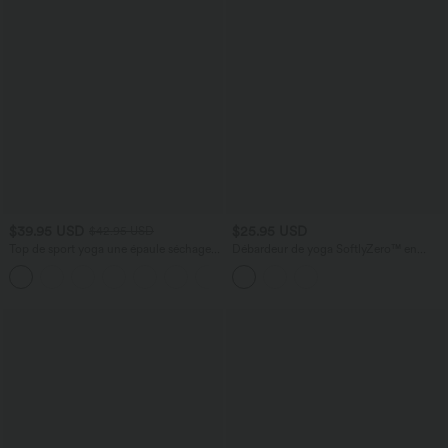
$39.95 USD
$25.95 USD
$42.95 USD
Top de sport yoga une épaule séchage
Débardeur de yoga SoftlyZero™ en
rapide ourlet arrondi asymétrique
peluche douce, dos torsadé découpé,
+3
manches longues avec trous pouces -
col en U et soutien-gorge intégré
Brassière intégrée