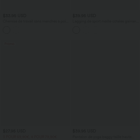
$33.95 USD
$39.95 USD
Chemise de travail sans manches à pois
Legging de sport maille côtelée gainant
avec nœud devant
à séchage rapide taille haute avec
cordon de serrage et poches - UPF50+
Promo
$27.95 USD
$39.95 USD
3 POUR 59,90€, 4 POUR 79,90€
Pantalon de yoga baggy taille haute