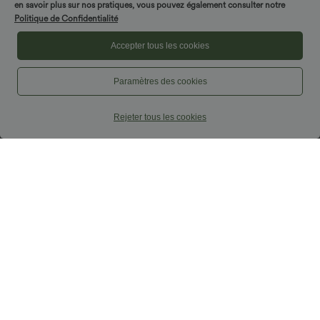
en savoir plus sur nos pratiques, vous pouvez également consulter notre
Politique de Confidentialité
Accepter tous les cookies
Paramètres des cookies
Rejeter tous les cookies
$22.95 USD
$22.95 USD
Brassière de sport yoga maintien léger
Blouse tailleur asymétrique col drapé
col américain sans couture OneForm
manches courtes avec fronces et ourlet
Seamless Flow
fendu