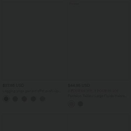
Promo
$27.95 USD
$44.95 USD
Legging yoga gainant effet push-up
2 POUR 69,90€, 3 POUR 99,90€
taille moyenne sans couture OneForm
Pantalon Tailleur Large Fluide Halara
Seamless Flow
Flex™ Gaufré Taille Haute Poches
Latérales