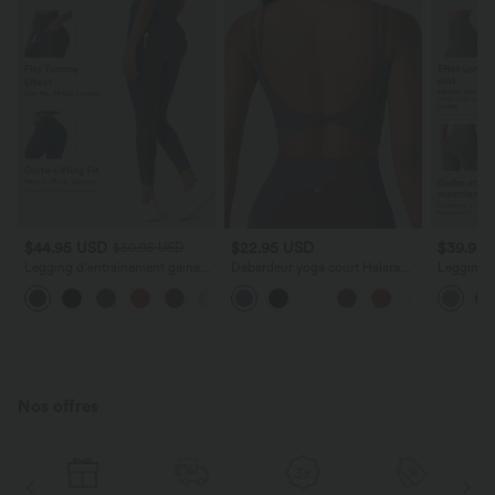
$44.95 USD
$22.95 USD
$39.95
$50.95 USD
Legging d'entraînement gainant
Débardeur yoga court Halara
Legging d
galbant taille haute avec effet
UltraSculpt™ double bretelles
taille ha
+13
scrunch et poches Halara
torsadé dos nu
UltraScu
UltraSculpt™
Nos offres