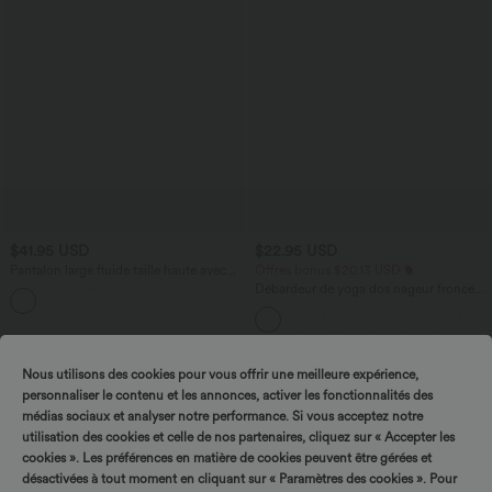
$41.95 USD
$22.95 USD
Pantalon large fluide taille haute avec
Offres bonus $20.13 USD
cordon de serrage, poches latérales et
Débardeur de yoga dos nageur froncé
+15
aspect lin
col rond
Nous utilisons des cookies pour vous offrir une meilleure expérience,
personnaliser le contenu et les annonces, activer les fonctionnalités des
médias sociaux et analyser notre performance. Si vous acceptez notre
utilisation des cookies et celle de nos partenaires, cliquez sur « Accepter les
cookies ». Les préférences en matière de cookies peuvent être gérées et
désactivées à tout moment en cliquant sur « Paramètres des cookies ». Pour