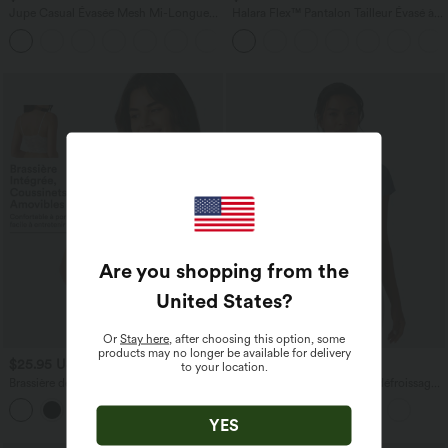
Jupe Casual Évasée Mesh Mi-Longue
Halara Flex™ Pantalon Tailleur Évasé à
Fuide 2 en 1 Contrastée Taille Haute
Taille Haute Sculptant la Silhouette avec
+15
Cordon Poche Latérale
Poches Latérales Micro Waffle
Are you shopping from the
United States
?
Or
Stay here
, after choosing this option, some
products may no longer be available for delivery
$25.95 USD
$25.95 USD
to your location.
Brassière de sport décontractée
Blouse esprit bureau ample défroissage
OneForm Seamless Flow à maintien
facile, col V et manches chauve-souris
léger et dentelle contrastée
YES