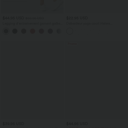
$44.95 USD
$22.95 USD
$50.95 USD
Legging d'entraînement gainant galbant
Débardeur yoga court Halara
taille haute avec effet scrunch et poches
UltraSculpt™ double bretelles torsadé
+13
Halara UltraSculpt™
dos nu
Promo
$39.95 USD
$44.95 USD