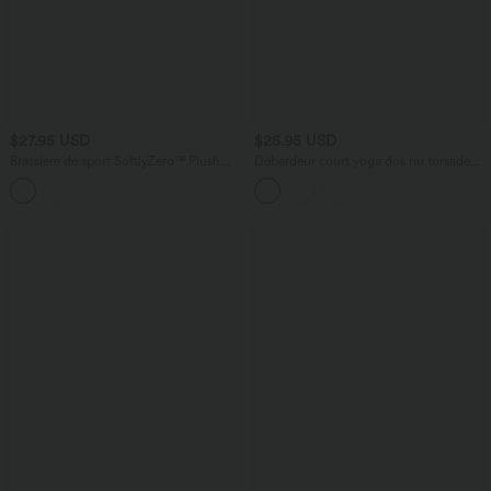
$27.95 USD
$25.95 USD
Brassière de sport SoftlyZero™ Plush
Débardeur court yoga dos nu torsadé
maintien léger bretelles croisées dos nu
doubles bretelles Halara UltraSculpt™ -
Longueur allongée