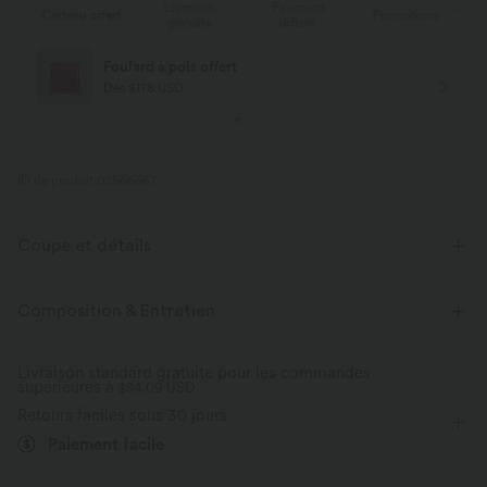
Livraison
Paiement
ert
Promotions
Cadeau offert
gratuite
différé
Livraison offerte
Dès $84 USD d'achat
ID de produit 02566667
Coupe et détails
Pour : le yoga, le pilates et les activités décontractées
Composition & Entretien
Près du corps
Soutien-gorge intégré
Dos torsadé
Livraison standard gratuite pour les commandes
supérieures à
Col dégagé
$84.09 USD
Torsadé
Dos nu
Raccourci
Retours faciles sous 30 jours
Sans manches
Élasticité moyenne
Paiement facile
Élasticité quatre directions