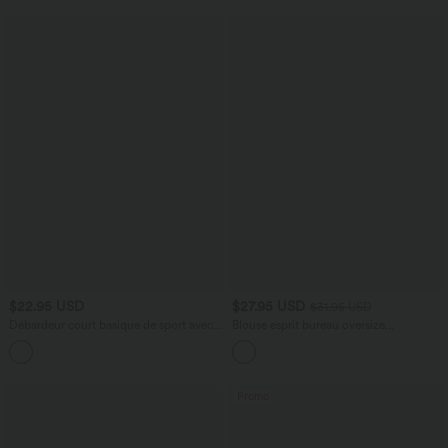
$22.95 USD
$27.95 USD
$31.95 USD
Débardeur court basique de sport avec
Blouse esprit bureau oversize
coussinets
défroissage facile, col V et manches
+9
courtes
Promo