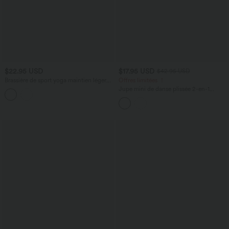
$22.95 USD
$17.95 USD
$42.95 USD
Brassière de sport yoga maintien léger
Offres limitées ！
avec découpes sans couture Seamless
Jupe mini de danse plissée 2-en-1
Flow
Halara X Smiley
®
Breezeful™ taille
haute à ourlet asymétrique séchage
rapide avec poches