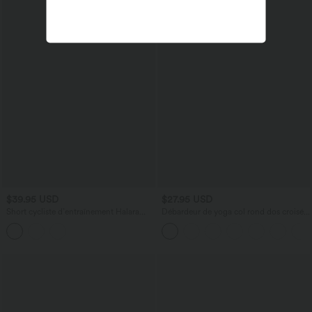
$39.95 USD
$27.95 USD
Short cycliste d’entraînement Halara
Débardeur de yoga col rond dos croisé à
UltraSculpt™ 8cm taille haute gainant
ourlet croisé
avec poches