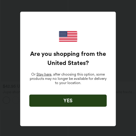
Are you shopping from the
United States
?
Or
Stay here
, after choosing this option, some
products may no longer be available for delivery
to your location.
$42.95 USD
$39.95 USD
Jupe-short golf mini 2-en-1 taille haute
Pantalon large décontracté taille haute
à cordon de serrage et ourlet arrondi
croisé imprimé léopard en tissu gaufré
YES
avec poches - Longueur plus longue
avec poches