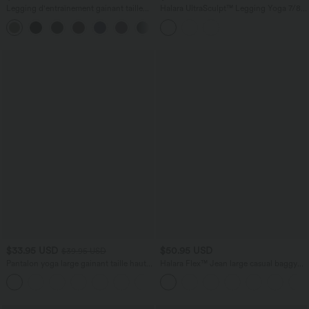
Legging d'entraînement gainant taille
Halara UltraSculpt™ Legging Yoga 7/8 à
haute avec poches Halara UltraSculpt™
Taille Haute Croisée avec Contrôle du
+17
Ventre et Push-up Toucher Frais Poches
Latérales
$33.95 USD
$50.95 USD
$39.95 USD
Pantalon yoga large gainant taille haute
Halara Flex™ Jean large casual baggy
DayStretch avec poches
taille mi-haute en lyocell drapé effet
+6
délavé, avec poches