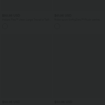
$50.95 USD
$61.95 USD
Halara Flex™ Jean Large Travail à Taille
Robe sport SoftlyZero™ Plush ventre
Haute Poches Multiples et Tricot
plat avec poches – Édition Easy Peasy
Extensible
$50.95 USD
$50.95 USD