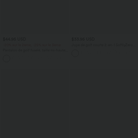
$44.95 USD
$33.95 USD
-20% sur le 2ème, -25% sur le 3ème
Jupe de golf courte 2-en-1 SoftlyZero™
Airy effet frais InstantCool taille très
Pantalon de golf fuselé, taille mi-haute,
haute gainant avec ourlet arrondi et
cordon, ourlet courbé, séchage rapide,
poches
+2
avec poches—UPF40+