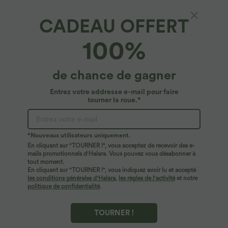
CADEAU OFFERT
Halara DayStretch*
100%
Pantalon yoga large croisé avec ourlet et
poches DayStretch - Smile
4.8
(
1679
)
de chance de gagner
$39.95 USD
Entrez votre addresse e-mail pour faire
tourner la roue.*
*Nouveaux utilisateurs uniquement.
En cliquant sur "TOURNER !", vous acceptez de recevoir des e-
mails promotionnels d'Halara. Vous pouvez vous désabonner à
tout moment.
En cliquant sur "TOURNER !", vous indiquez avoir lu et accepté
les conditions générales d'Halara
,
les règles de l'activité
et notre
politique de confidentialité
.
TOURNER !