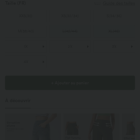
Taille
(FR)
Guide des tailles
XXS
(
30
)
XS
(
32/34
)
S
(
34/36
)
M
(
38/40
)
L
(
42/44
)
XL
(
46
)
1X
2X
3X
4X
+ Ajouter au panier
À découvrir