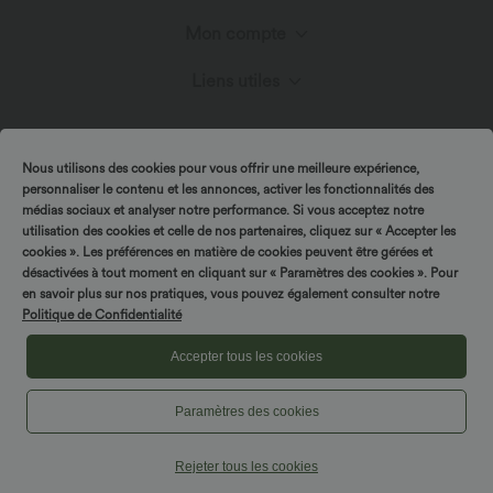
Découvrir Halara
Mon compte
Centre d'aide
Innovation textile
Liens utiles
Connexion ou inscription
Nous contacter
Blog
Programme partenaire
Mes commandes
Nous utilisons des cookies pour vous offrir une meilleure expérience,
personnaliser le contenu et les annonces, activer les fonctionnalités des
Envois et douane
médias sociaux et analyser notre performance. Si vous acceptez notre
utilisation des cookies et celle de nos partenaires, cliquez sur « Accepter les
Suivre ma commande
cookies ». Les préférences en matière de cookies peuvent être gérées et
Politique de retour
|
Copyright © 2026 Halara
Politique de Confidentialité
désactivées à tout moment en cliquant sur « Paramètres des cookies ». Pour
Tournez & gagnez !
en savoir plus sur nos pratiques, vous pouvez également consulter notre
|
Politique relative aux cookies
Politique relative aux coupons
Politique de Confidentialité
Plan du site
|
|
Conditions générales
Déclaration d'accessibilité
Accepter tous les cookies
Paramètres des cookies
Paramètres des cookies
Rejeter tous les cookies