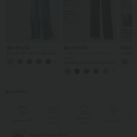
$50.95 USD
$50.95 USD
$39.95
Halara Flex™ Jean Large Casual
-20% sur le 2ème, -25% sur le
Legging d
Taille Haute Poches Multiples
3ème
taille ha
+2
Tricot Extensible Délavé
UltraScu
Pantalon de yoga droit gainant
taille haute avec poches Halara
UltraSculpt™
Nos offres
Livraison
Paiement
s
Cadeau offert
Promotions
Ca
gratuite
différé
Foulard à pois offert