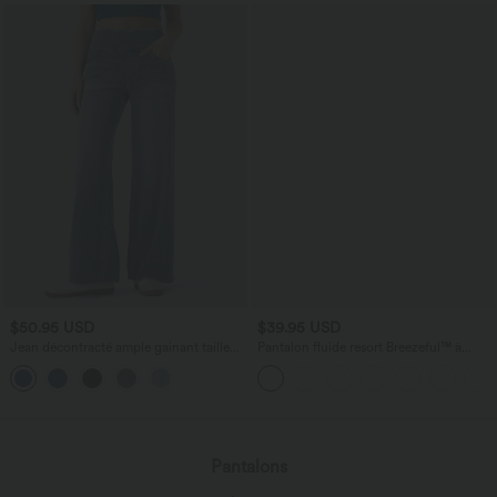
$50.95 USD
$39.95 USD
Jean décontracté ample gainant taille
Pantalon fluide resort Breezeful™ à
mi-haute avec poches Halara Flex™
séchage rapide, coupe fendue et effet
ventre plat
Pantalons