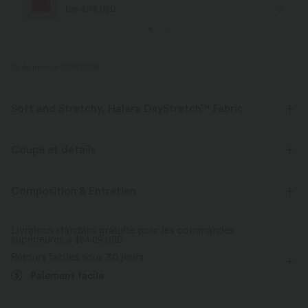
Dès $178 USD
ID de produit 02828596
Soft and Stretchy, Halara DayStretch™ Fabric
Feel-good comfort that's soft, stretchy, and breathable enough for any
activity.
Coupe et détails
Extensible dans les 4 sens
Tissu respirant
Taille croisée
Poches latérales
Croisé
Fente
Composition & Entretien
Enfilable
Yoga et Pilates
Longueur sol
Tissu doux
Évacue l’humidité
Livraison standard gratuite pour les commandes
supérieures à
Taille haute
$84.09 USD
Jambe large
Haute élasticité
Défroissage facile
Retours faciles sous 30 jours
Élasticité quatre directions
Coupe ample
Paiement facile