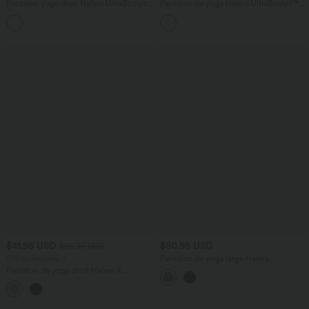
Pantalon yoga droit Halara UltraSculpt™
Pantalon de yoga Halara UltraSculpt™
taille haute avec cordon de serrage et
taille haute avec cordon de serrage et
poches
poches
$41.95 USD
$50.95 USD
$56.95 USD
Offres limitées ！
Pantalon de yoga large Halara
UltraSculpt™ taille haute gainant avec
Pantalon de yoga droit Halara X
poches
Smiley
®
Halara UltraSculpt™ taille
haute ventre plat avec poches