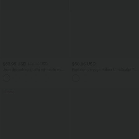
$53.95 USD
$50.95 USD
$56.95 USD
Jean décontracté taille mi-haute en
Pantalon de yoga Halara UltraSculpt™
lyocell drapé avec cordon de serrage et
taille haute, coupe droite et croisée,
poches
avec poches
Promo