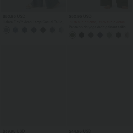
$50.95 USD
$50.95 USD
Halara Flex™ Jean Large Casual Taille
-20% sur le 2ème, -25% sur le 3ème
Haute Poches Multiples Tricot
Pantalon de yoga droit gainant taille
+2
Extensible Délavé
haute avec poches Halara UltraSculpt™
$39.95 USD
$44.95 USD