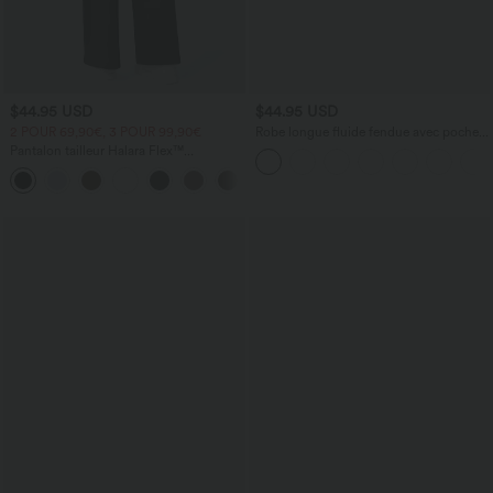
$44.95 USD
$44.95 USD
2 POUR 69,90€, 3 POUR 99,90€
Robe longue fluide fendue avec poches
latérales, dos nu et effet torsadé
Pantalon tailleur Halara Flex™
DayStretch coupe droite taille haute
+23
avec poches