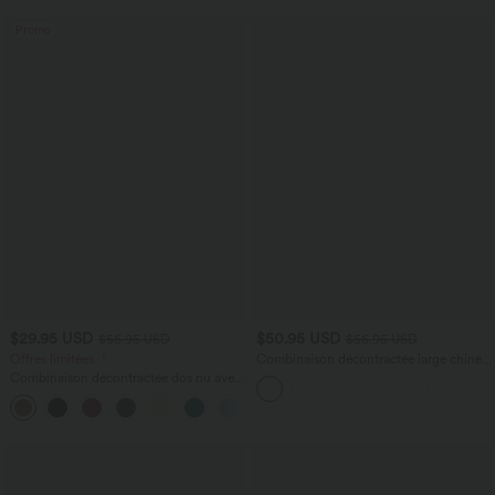
Promo
$29.95 USD
$50.95 USD
$56.95 USD
$56.95 USD
Offres limitées ！
Combinaison décontractée large chinée
froncée bretelles ajustables avec poches
Combinaison décontractée dos nu avec
- Easy Peasy
poches latérales
+10