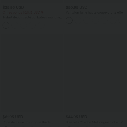
$25.95 USD
$50.95 USD
Offres bonus $20.13 USD
Pantalon taille haute coupe droite effet
lin avec poches
T-shirt décontracté col bateau manches
courtes coton
$61.95 USD
$44.95 USD
Robe de travail mi-longue fluide
Breezeful™ Robe Mi-Longue Col en V
gainante à manches chauve-souris avec
Manches Courtes Poche Latérale Nouée