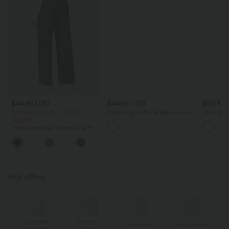
$44.95 USD
$44.95 USD
$56.95
2 POUR 69,90€, 3 POUR
Robe longue fluide fendue avec
Jean Barre
99,90€
poches latérales, dos nu et effet
Halara Fl
torsadé
zippées
Pantalon tailleur Halara Flex™
DayStretch coupe droite taille
+23
haute avec poches
Nos offres
ivraison
Paiement
Livraison
Promotions
Cadeau offert
gratuite
différé
gratuite