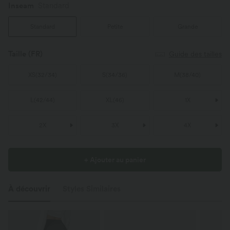
Inseam️
Standard
Standard
Petite
Grande
Taille
(FR)
Guide des tailles
XS
(
32/34
)
S
(
34/36
)
M
(
38/40
)
L
(
42/44
)
XL
(
46
)
1X
2X
3X
4X
+ Ajouter au panier
À découvrir
Styles Similaires