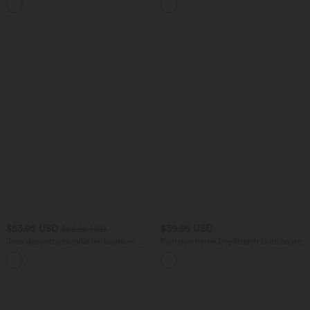
+15
aspect lin
$53.95 USD
$39.95 USD
$56.95 USD
Jean décontracté taille mi-haute en
Pantalon barrel DayStretch taille haute
lyocell drapé avec cordon de serrage et
avec poches
poches