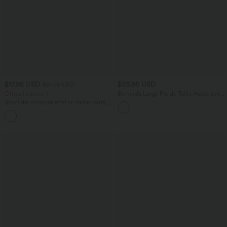
$17.95 USD
$33.95 USD
$31.95 USD
Offres limitées ！
Bermuda Large Fluide Taille Haute avec
Plis et Poches Latérales en Lin
Short décontracté effet lin taille haute
Synthétique
avec cordon de serrage et poches
latérales