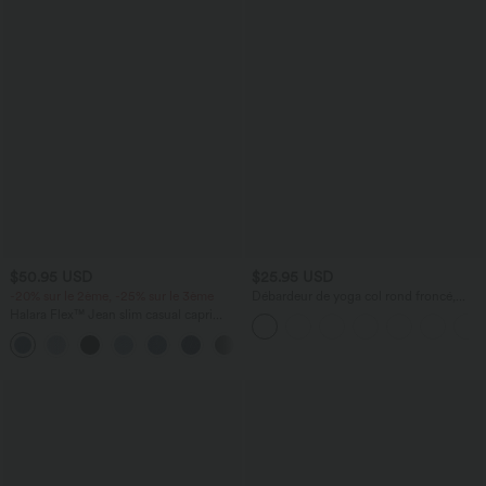
$50.95 USD
$25.95 USD
-20% sur le 2ème, -25% sur le 3ème
Débardeur de yoga col rond froncé,
tissu rafraîchissant - Protection UPF50+
Halara Flex™ Jean slim casual capri
taille haute avec fentes et poches