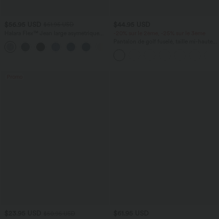
$56.95 USD
$44.95 USD
$61.95 USD
Halara Flex™ Jean large asymétrique
-20% sur le 2ème, -25% sur le 3ème
taille basse avec bouton, fermeture
Pantalon de golf fuselé, taille mi-haute,
+5
éclair et poches multiples, délavé et
cordon, ourlet courbé, séchage rapide,
extensible en maille
avec poches—UPF40+
Promo
$23.95 USD
$61.95 USD
$50.95 USD