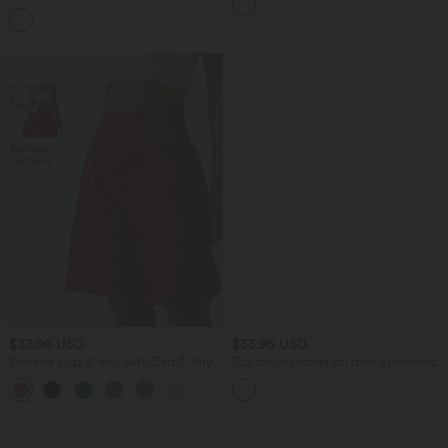
Course à Col en U Dos Nu Ourlet
+11
Incurvé Croisé
$33.95 USD
$33.95 USD
Short de yoga 2-en-1 SoftlyZero™ Airy
Top casual relaxed col rond à manches
taille très haute effet frais InstantCool
chauve-souris
+10
22,8 cm avec poches