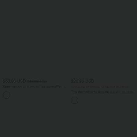
$33.95 USD
$25.95 USD
$36.95 USD
Short resort 12,5 cm taille haute effet lin
-20% sur le 2ème, -25% sur le 3ème
avec ourlet roulotté et poches
Top décontracté dos nu à col licou avec
lien dans le dos