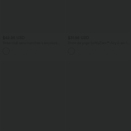
$42.95 USD
$31.95 USD
Robe midi sans manches à encolure
Short de yoga SoftlyZero™ Airy 2-en-1
arrondie avec coussinets amovibles et
taille très haute avec poches et effet frais
ourlet à volants
InstantCool 17,5 cm