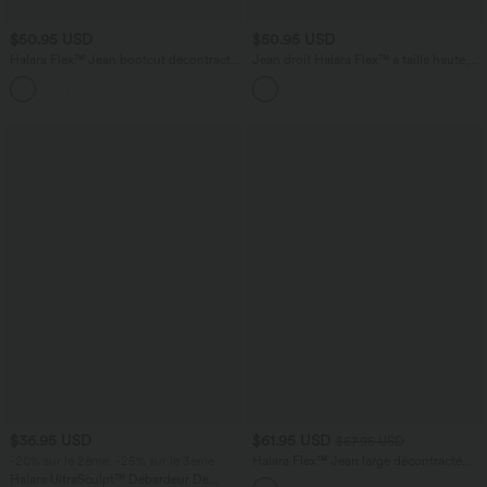
$50.95 USD
$50.95 USD
Halara Flex™ Jean bootcut décontracté
Jean droit Halara Flex™ à taille haute,
extensible délavé taille haute à poches
poches multiples, effet délavé et tissu
+5
multiples
extensible
$36.95 USD
$61.95 USD
$67.95 USD
-20% sur le 2ème, -25% sur le 3ème
Halara Flex™ Jean large décontracté
taille haute gainant avec poches
Halara UltraSculpt™ Débardeur De