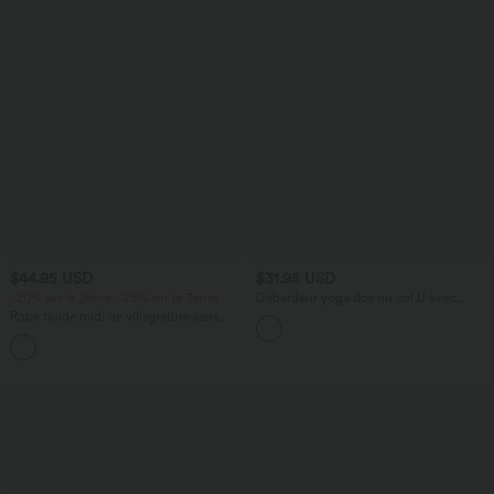
$44.95 USD
$31.95 USD
-20% sur le 2ème, -25% sur le 3ème
Débardeur yoga dos nu col U avec
bretelles croisées, ourlet arrondi et effet
Robe fluide midi de villégiature sans
frais InstantCool, protection solaire
manches, encolure carrée, dos nu croisé,
UPF50+
fronces et soutien-gorge intégré