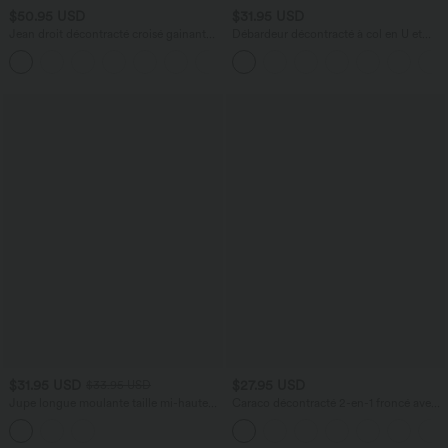
$50.95 USD
$31.95 USD
Jean droit décontracté croisé gainant
Débardeur décontracté à col en U et
taille haute avec poches Halara Flex™
brassière intégrée
+1
$31.95 USD
$27.95 USD
$33.95 USD
Jupe longue moulante taille mi-haute
Caraco décontracté 2-en-1 froncé avec
avec nœud devant et fronces imprimé
brassière intégrée bretelles réglables
floral/à rayures