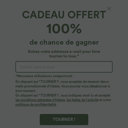
CADEAU OFFERT
Halara DayStretch*
100%
Legging croisé taille haute DayStretch avec
poches
4.9
(
3611
)
de chance de gagner
$36.95 USD
Entrez votre addresse e-mail pour faire
tourner la roue.*
*Nouveaux utilisateurs uniquement.
En cliquant sur "TOURNER !", vous acceptez de recevoir des e-
mails promotionnels d'Halara. Vous pouvez vous désabonner à
tout moment.
En cliquant sur "TOURNER !", vous indiquez avoir lu et accepté
les conditions générales d'Halara
,
les règles de l'activité
et notre
politique de confidentialité
.
TOURNER !