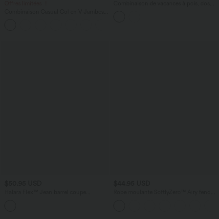
Offres limitées ！
Combinaison de vacances à pois, dos
nu halter, coussinets amovibles, poches
Combinaison Casual Col en V Jambes
et accès facile Easy Peasy
Large Plissée Manches Courtes Poche
+5
Latérale Gaufrée Fluide
$50.95 USD
$44.95 USD
Halara Flex™ Jean barrel coupe
Robe moulante SoftlyZero™ Airy fendue
tonneau taille mi-haute avec poches
à effet frais InstantCool, brassière
intégrée, dos nu croisé à lacets,
légèrement plissée pour invitée de