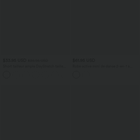
$33.95 USD
$61.95 USD
$36.95 USD
Short tailleur ample DayStretch taille
Robe active mini de danse 2-en-1 à
haute 17,5 cm avec poches
petites fleurs, coussinets amovibles,
+4
poches et accès facile Easy Peasy