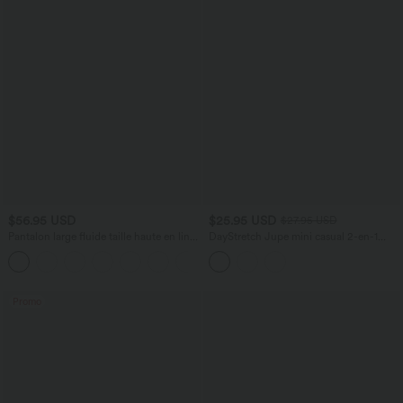
$56.95 USD
$25.95 USD
$27.95 USD
Pantalon large fluide taille haute en lin
DayStretch Jupe mini casual 2-en-1
mélangé avec poches et liens latéraux
bodycon plissée croisée taille haute
Promo