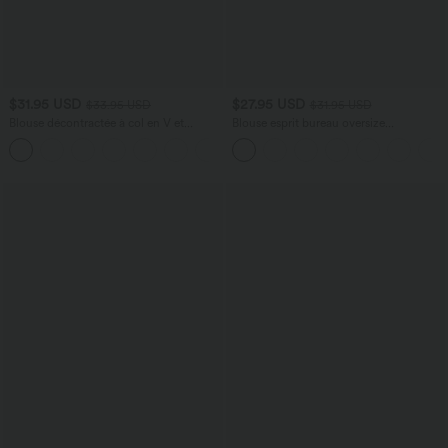
$31.95 USD
$27.95 USD
$33.95 USD
$31.95 USD
Blouse décontractée à col en V et
Blouse esprit bureau oversize
manches courtes bouffantes
défroissage facile, col V et manches
courtes