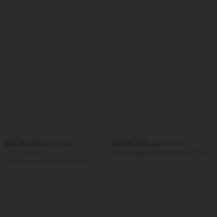
mariage et demoiselle d'honneur
Promo
$29.95 USD
$39.95 USD
$61.95 USD
$42.95 USD
Offres limitées ！
Short en jean ample Halara Flex™ taille
haute croisé gainant décontracté avec
Combinaison froncée col V sans
poches
manches avec poches - Easy Peasy
+7