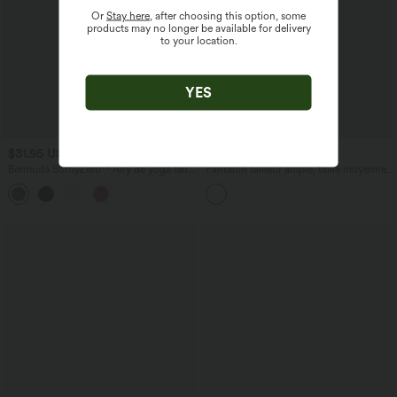
Or
Stay here
, after choosing this option, some
products may no longer be available for delivery
to your location.
YES
$31.95 USD
$56.95 USD
Bermuda SoftlyZero™ Airy de yoga taille
Pantalon tailleur ample, taille moyenne,
haute avec poches multiples et effet
coupe barrel, à poches
+16
frais InstantCool