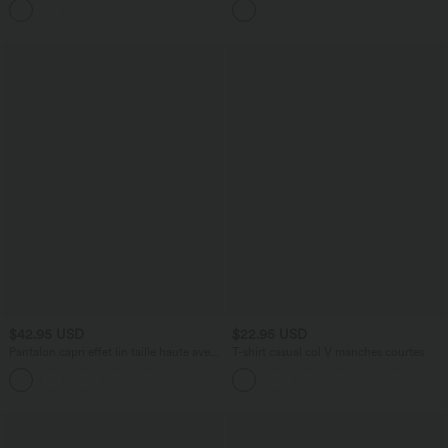
poches
au Dos Séchage Rapide
$42.95 USD
$22.95 USD
Pantalon capri effet lin taille haute avec
T-shirt casual col V manches courtes
poches zippées
+7