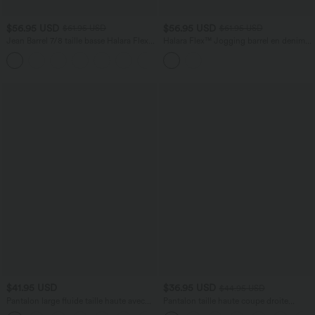
$56.95 USD
$56.95 USD
$61.95 USD
$61.95 USD
Jean Barrel 7/8 taille basse Halara Flex™
Halara Flex™ Jogging barrel en denim
avec poches zippées
taille mi-haute avec poches
$41.95 USD
$36.95 USD
$44.95 USD
Pantalon large fluide taille haute avec
Pantalon taille haute coupe droite
cordon de serrage, poches latérales et
DayStretch avec poches