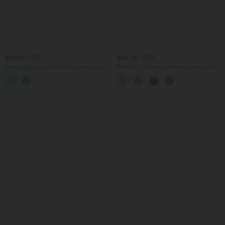
$61.95 USD
$42.95 USD
Jean large casual taille haute en lyocell
Pantalon tailleur légèrement évasé taille
avec poches
haute avec poches arrière Halara Flex™