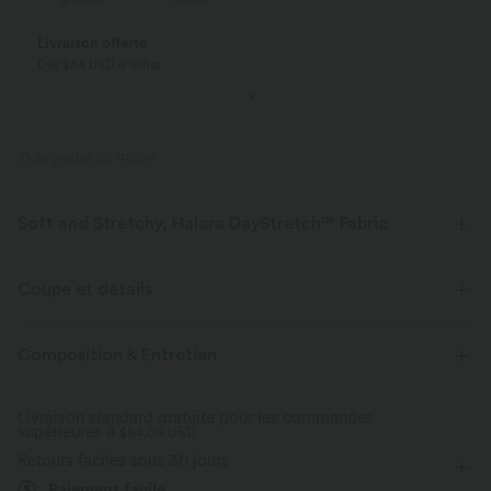
Payez en plusieurs fois SANS FRAIS
Avec Klarna
ID de produit 02748994
Soft and Stretchy, Halara DayStretch™ Fabric
Feel-good comfort that's soft, stretchy, and breathable enough for any
activity.
Coupe et détails
Extensible dans les 4 sens
Tissu respirant
Met en valeur les courbes
Taille croisée
Composition & Entretien
Poche arrière à la ceinture
Croisé
Enfilable
Tissu doux
Évacue l’humidité
Livraison standard gratuite pour les commandes
supérieures à
Yoga et Pilates
$84.09 USD
Longueur sol
Taille haute
Évasé
Défroissage facile
Retours faciles sous 30 jours
Haute élasticité
Élasticité quatre directions
Paiement facile