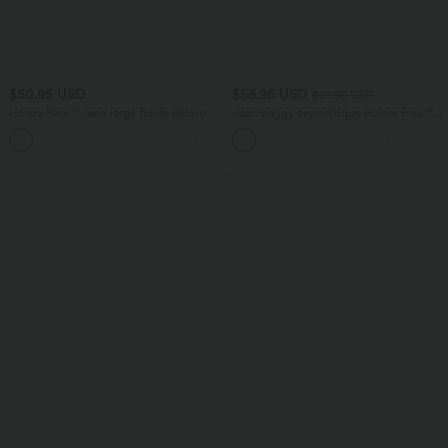
$50.95 USD
$56.95 USD
$61.95 USD
Halara Flex™ Jean large fluide délavé
Jean baggy asymétrique Halara Flex™
taille haute à rayures avec poches
taille haute effet délavé avec poches
+1