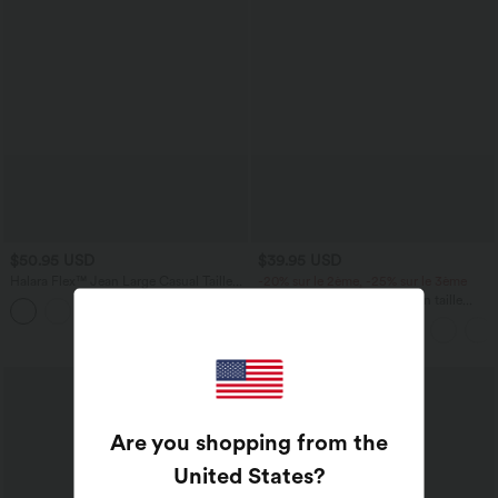
$50.95 USD
$39.95 USD
Halara Flex™ Jean Large Casual Taille
-20% sur le 2ème, -25% sur le 3ème
Haute Poches Multiples Tricot
Jupe longue casual aspect lin taille
+2
Extensible Délavé
haute avec cordon de serrage
Are you shopping from the
United States
?