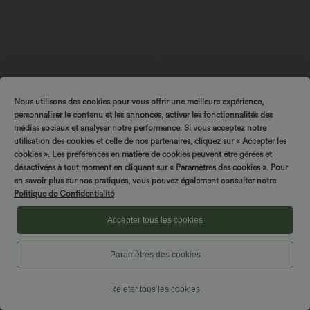
Nous utilisons des cookies pour vous offrir une meilleure expérience,
personnaliser le contenu et les annonces, activer les fonctionnalités des
médias sociaux et analyser notre performance. Si vous acceptez notre
$36.95 USD
$50.95 USD
utilisation des cookies et celle de nos partenaires, cliquez sur « Accepter les
$39.95 USD
Jupe Longue Casual Breezeful™ Taille
Bermuda décontracté en jean extensible
cookies ». Les préférences en matière de cookies peuvent être gérées et
Haute à Volants 2en1 Fluide Sèchement
délavé Halara Flex™ taille haute avec
désactivées à tout moment en cliquant sur « Paramètres des cookies ». Pour
+8
Rapide Quotidien Maxi
revers et multiples poches
en savoir plus sur nos pratiques, vous pouvez également consulter notre
Politique de Confidentialité
Accepter tous les cookies
Paramètres des cookies
Rejeter tous les cookies