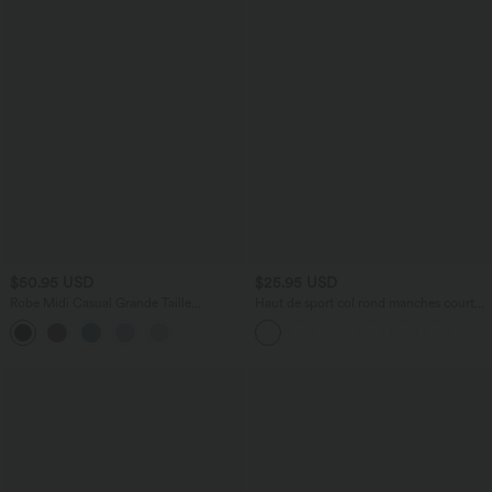
$50.95 USD
$25.95 USD
Robe Midi Casual Grande Taille
Haut de sport col rond manches courtes
Everyday - Lala Land
effet frais InstantCool avec fronces,
protection solaire UPF50+