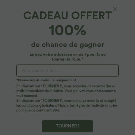
CADEAU OFFERT
Débardeur Yoga Court Dos Nu Croisé Grande
100%
Taille
4.8
(
484
)
de chance de gagner
$33.95 USD
Entrez votre addresse e-mail pour faire
tourner la roue.*
*Nouveaux utilisateurs uniquement.
En cliquant sur "TOURNER !", vous acceptez de recevoir des e-
mails promotionnels d'Halara. Vous pouvez vous désabonner à
tout moment.
En cliquant sur "TOURNER !", vous indiquez avoir lu et accepté
les conditions générales d'Halara
,
les règles de l'activité
et notre
politique de confidentialité
.
TOURNER !