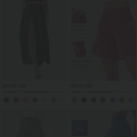
$50.95 USD
$31.95 USD
Breezeful™ Jupe Taille Haute Casual
Short de yoga SoftlyZero™ Airy 2-en-1
Maxi Séchage Rapide Fluide Fente
taille très haute avec poches et effet frais
+3
Plissée 2 en 1
InstantCool 17,5 cm