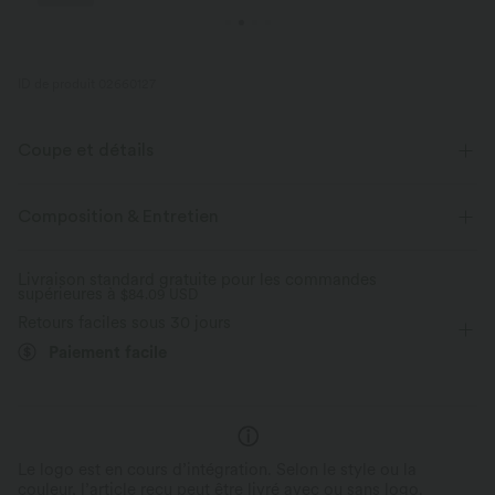
ID de produit 02660127
Coupe et détails
Près du corps
Lissage
Soutien-gorge intégré
Composition & Entretien
Dos croisé
Col carré
Croisé
Lacets
Livraison standard gratuite pour les commandes
supérieures à
Dos nu
$84.09 USD
Course à pied
Sous la poitrine
Retours faciles sous 30 jours
Sans manches
Élasticité quatre directions
Caraco
Paiement facile
Le logo est en cours d’intégration. Selon le style ou la
couleur, l’article reçu peut être livré avec ou sans logo.