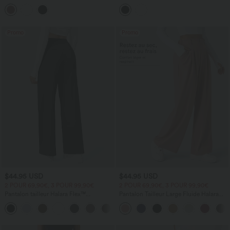
Taille à Encolure U Dos Nu et Croisé
UltraSculpt™ maintien léger push-up à
bonnets moulés
Promo
Promo
$44.95 USD
$44.95 USD
2 POUR 69,90€, 3 POUR 99,90€
2 POUR 69,90€, 3 POUR 99,90€
Pantalon tailleur Halara Flex™
Pantalon Tailleur Large Fluide Halara
DayStretch coupe droite taille haute
Flex™ Gaufré Taille Haute Poches
+23
avec poches
Latérales