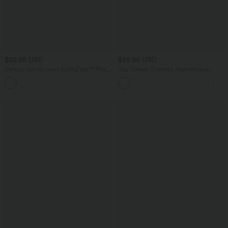
$22.95 USD
$25.95 USD
Caraco course court SoftlyZero™ Plush
Top Casual Oversize Asymétrique
basique rembourré E-G
Ourlet Fendu Transparent