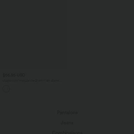
$56.95 USD
Jupe mini moulante 2-en-1 en daim
pour soirée, ourlet à franges croisé, taille
haute — version longue
Pantalons
Jeans
Combinaisons