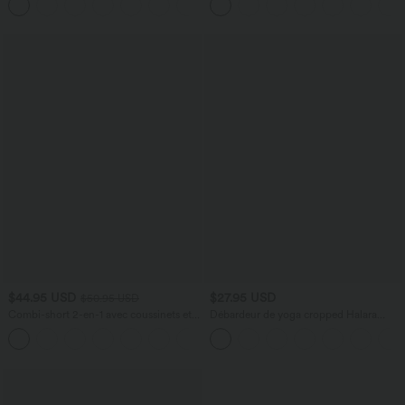
+15
aspect lin
boutons et multiples poches
$44.95 USD
$27.95 USD
$50.95 USD
Combi-short 2-en-1 avec coussinets et
Débardeur de yoga cropped Halara
poches - Édition Easy Peasy
UltraSculpt™ à doubles bretelles dos
+2
torsadé ouvert avec soutien-gorge
intégré – Bonnets E-G