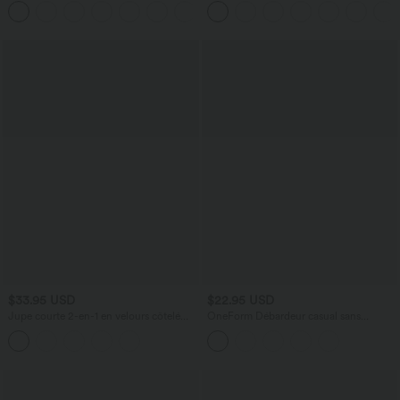
+17
$33.95 USD
$22.95 USD
Jupe courte 2-en-1 en velours côtelé
OneForm Débardeur casual sans
taille haute avec poches latérales
couture col rond échancré dos en U
avec soutien-gorge intégré