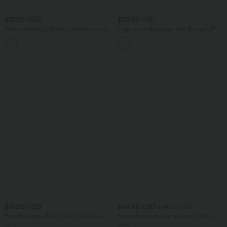
$31.95 USD
$33.95 USD
Short cycliste 22,8 cm d'entraînement
Jupe-short de danse mini Breezeful™ à
gainant taille haute avec poches Halara
taille haute, plissée, 2-en-1, avec poches
+4
UltraSculpt™
latérales et arrière, ourlet asymétrique et
séchage rapide
$41.95 USD
$42.95 USD
$44.95 USD
Pantalon large fluide taille haute avec
Salopette de décontractée en maille
cordon de serrage, poches latérales et
côtelée avec bretelles ajustables,