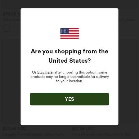
$36.95 USD
$42.95 USD
Robe décontractée mini à capuche
Legging d'entraînement gainant galbant
maille côtelée manches longues avec
taille haute avec poches Halara
cordon de serrage
UltraSculpt™
Are you shopping from the
United States
?
Or
Stay here
, after choosing this option, some
products may no longer be available for delivery
to your location.
YES
$39.95 USD
$27.95 USD
Legging d'entraînement gainant taille
Haut de sport yoga décontracté dos
haute avec poches Halara UltraSculpt™
ajouré avec trous pouces froncé