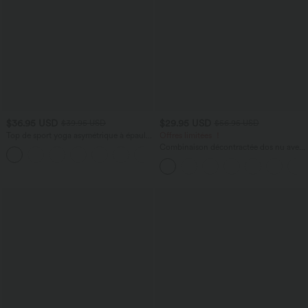
$36.95 USD
$29.95 USD
$39.95 USD
$56.95 USD
Top de sport yoga asymétrique à épaule
Offres limitées ！
dénudée manches courtes ourlet arrondi
Combinaison décontractée dos nu avec
et coupe asymétrique à séchage rapide
poches latérales
– Soutien-gorge intégré