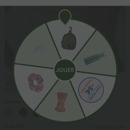
Couleur
Peachskin
Taille
(FR)
Guide des tailles