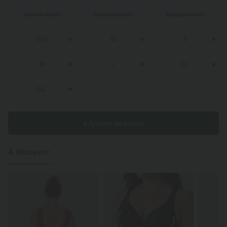
1X
(
44W/46W
)
2X
(
48W/50W
)
3X
(
52W/54W
)
XXS
XS
S
M
L
XL
XXL
+ Ajouter au panier
À découvrir