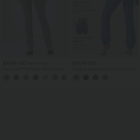
$33.95 USD
$39.95 USD
$39.95 USD
Halara Flex™ Pantalon tailleur Cintrés à
Jogging ballon danse SoftlyZero™ taille
Taille Haute avec Boutons Décoratifs
haute gainant avec poches
Poches Latérales et Imprimé Pied-de-
Poule