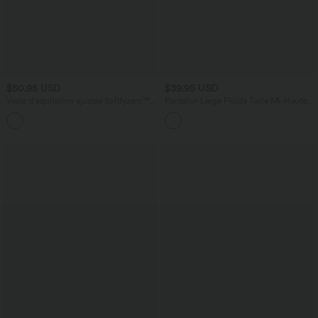
$50.95 USD
$39.95 USD
Veste d'équitation ajustée Softlyzero™
Pantalon Large Fluide Taille Mi-Haute
avec col montant, passe-pouces,
Taille Élastique Cordon Poches Latérales
poches, plis et fermeture éclair -
Ourlet Flottant
Protection UPF50+