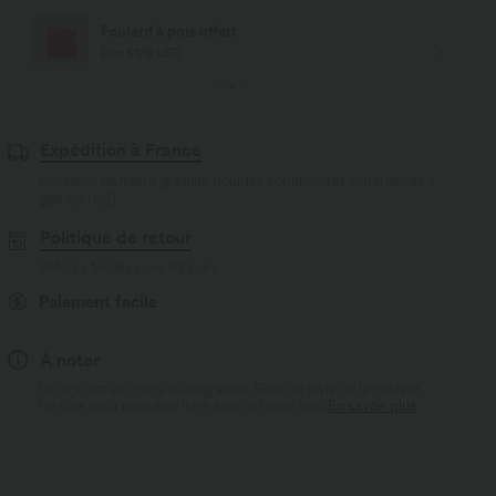
Livraison offerte
Dès $84 USD d'achat
Expédition à France
Livraison standard gratuite pour les commandes supérieures à
$84.09 USD
Politique de retour
Retours faciles sous 30 jours
Paiement facile
À noter
Le logo est en cours d’intégration. Selon le style ou la couleur,
l’article reçu peut être livré avec ou sans logo.
En savoir plus