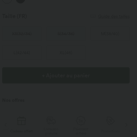
Taille
(FR)
Guide des tailles
XS
(
32/34
)
S
(
34/36
)
M
(
38/40
)
L
(
42/44
)
XL
(
46
)
+ Ajouter au panier
Nos offres
Livraison
Paiement
Li
rt
Promotions
Cadeau offert
gratuite
différé
g