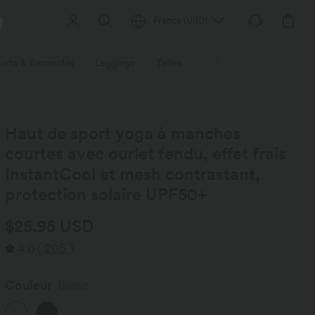
France
(
USD
)
orts & Bermudas
Leggings
Tailles
Activités / Utilités
Ti
Haut de sport yoga à manches
courtes avec ourlet fendu, effet frais
InstantCool et mesh contrastant,
protection solaire UPF50+
$25.95 USD
4.6
(
205
)
Couleur
Blanc