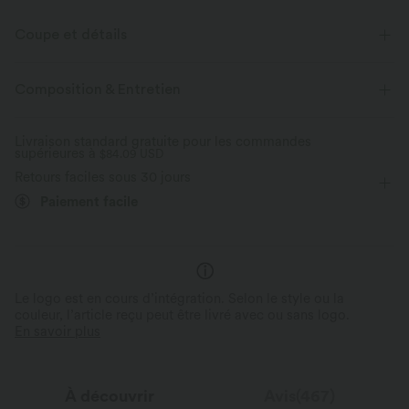
Coupe et détails
Coupe ample
Poche à rabat
Poche avant
Composition & Entretien
Col à revers
Cargo
Braguette boutonnée
Livraison standard gratuite pour les commandes
supérieures à
Décontracté
$84.09 USD
Sous la poitrine
Manches longues
Retours faciles sous 30 jours
Veste de travail
Paiement facile
Le logo est en cours d’intégration. Selon le style ou la
couleur, l’article reçu peut être livré avec ou sans logo.
En savoir plus
À découvrir
Avis(467)