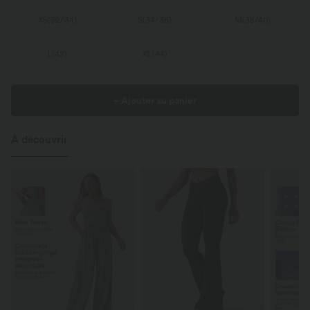
XS
(
32/34
)
S
(
34/36
)
M
(
38/40
)
L
(
42
)
XL
(
44
)
+ Ajouter au panier
À découvrir