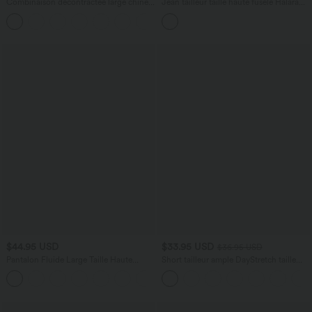
Combinaison décontractée large chinée
Jean tailleur taille haute fuselé Halara
froncée bretelles ajustables avec poches
Flex™ avec poches
+10
- Easy Peasy
$44.95 USD
$33.95 USD
$36.95 USD
Pantalon Fluide Large Taille Haute
Short tailleur ample DayStretch taille
Poches Latérales Palazzo Solide Casual
haute 17,5 cm avec poches
+5
Linen-Feel