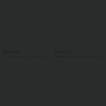
$33.95 USD
$61.95 USD
Short de yoga 2-en-1 SoftlyZero™ Airy
Combinaison de vacances à pois, dos
taille très haute effet frais InstantCool
nu halter, coussinets amovibles, poches
+10
22,8 cm avec poches
et accès facile Easy Peasy