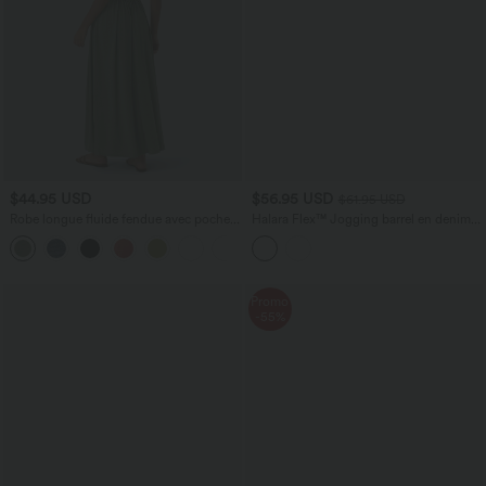
$44.95 USD
$56.95 USD
$61.95 USD
Robe longue fluide fendue avec poches
Halara Flex™ Jogging barrel en denim
latérales, dos nu et effet torsadé
taille mi-haute avec poches
+8
Promo
-55%