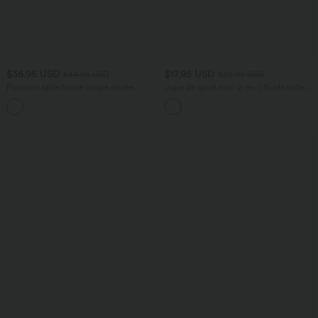
$36.95 USD
$17.95 USD
$44.95 USD
$39.95 USD
Pantalon taille haute coupe droite
Jupe de sport mini 2-en-1 fluide taille
DayStretch avec poches
mi-haute en mesh léopard avec poche
+23