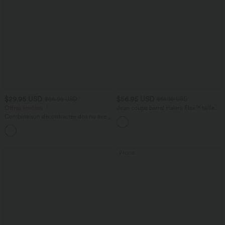
$29.95 USD
$56.95 USD
$56.95 USD
$61.95 USD
Offres limitées ！
Jean coupe barrel Halara Flex™ taille
haute avec poches
Combinaison décontractée dos nu avec
poches latérales
+10
Promo