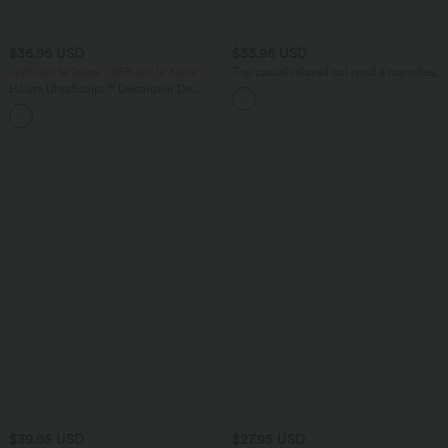
$36.95 USD
$33.95 USD
-20% sur le 2ème, -25% sur le 3ème
Top casual relaxed col rond à manches
chauve-souris
Halara UltraSculpt™ Débardeur De
Course à Col en U Dos Nu Ourlet
+11
Incurvé Croisé
$39.95 USD
$27.95 USD