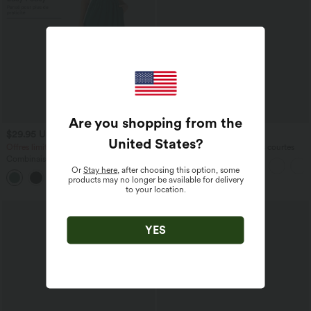
Are you shopping from the
$29.95 USD
$22.95 USD
$61.95 USD
United States
?
Offres limitées ！
T-shirt casual col V manches courtes
Combinaison froncée col V sans
manches avec poches - Easy Peasy
Or
Stay here
, after choosing this option, some
+7
products may no longer be available for delivery
to your location.
YES