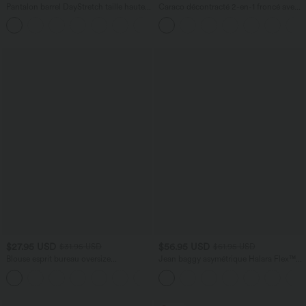
Pantalon barrel DayStretch taille haute
Caraco décontracté 2-en-1 froncé avec
avec poches
brassière intégrée bretelles réglables
+5
$27.95 USD
$56.95 USD
$31.95 USD
$61.95 USD
Blouse esprit bureau oversize
Jean baggy asymétrique Halara Flex™
défroissage facile, col V et manches
taille haute effet délavé avec poches
+1
courtes