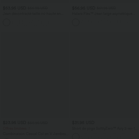
$53.95 USD
$56.95 USD
$56.95 USD
$61.95 USD
Jean décontracté taille mi-haute en
Halara Flex™ Jean large asymétrique
lyocell drapé avec cordon de serrage et
taille basse avec bouton, fermeture
poches
éclair et poches multiples, délavé et
extensible en maille
$23.95 USD
$31.95 USD
$50.95 USD
Offres limitées ！
Short de yoga SoftlyZero™ Airy 2-en-1
taille très haute avec poches et effet frais
Combinaison Casual Col en V Jambes
InstantCool 17,5 cm
Large Plissée Manches Courtes Poche