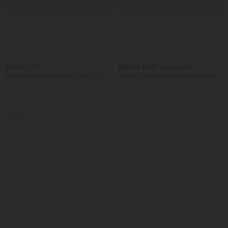
$31.95 USD
$39.95 USD
$42.95 USD
Débardeur décontracté à col en U et
Short en jean ample Halara Flex™ taille
brassière intégrée
haute croisé gainant décontracté avec
poches
Promo