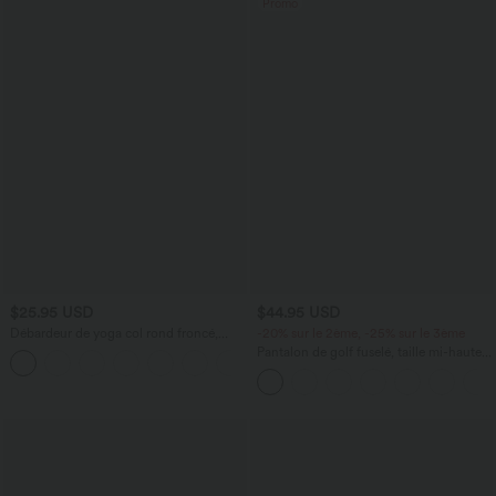
Promo
$25.95 USD
$44.95 USD
Débardeur de yoga col rond froncé,
-20% sur le 2ème, -25% sur le 3ème
tissu rafraîchissant - Protection UPF50+
Pantalon de golf fuselé, taille mi-haute,
+16
cordon, ourlet courbé, séchage rapide,
avec poches—UPF40+