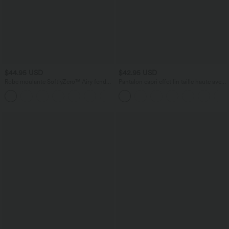
$44.95 USD
$42.95 USD
Robe moulante SoftlyZero™ Airy fendue
Pantalon capri effet lin taille haute avec
à effet frais InstantCool, brassière
poches zippées
+1
intégrée, dos nu croisé à lacets,
légèrement plissée pour invitée de
mariage et demoiselle d'honneur