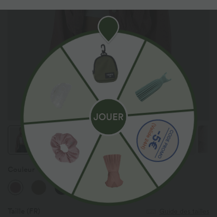
Couleur
Deco Rose
Taille
(FR)
Guide des tailles