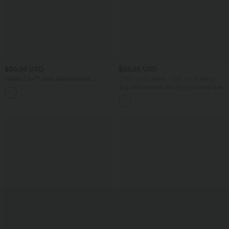
$50.95 USD
$25.95 USD
Halara Flex™ Jean barrel coupe
-20% sur le 2ème, -25% sur le 3ème
tonneau taille mi-haute avec poches
Top décontracté dos nu à col licou avec
lien dans le dos