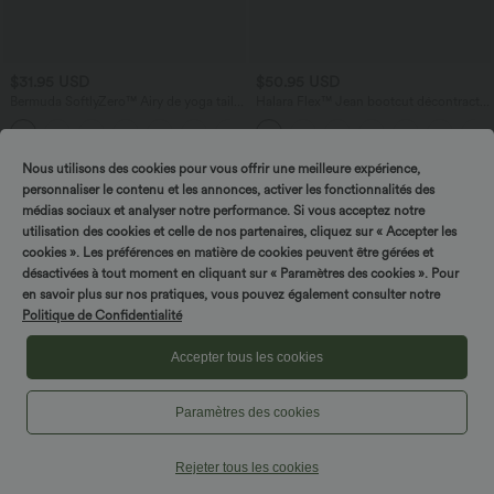
$31.95 USD
$50.95 USD
Bermuda SoftlyZero™ Airy de yoga taille
Halara Flex™ Jean bootcut décontracté
haute avec poches multiples et effet
extensible délavé taille haute à poches
+16
frais InstantCool
multiples
Nous utilisons des cookies pour vous offrir une meilleure expérience,
personnaliser le contenu et les annonces, activer les fonctionnalités des
médias sociaux et analyser notre performance. Si vous acceptez notre
utilisation des cookies et celle de nos partenaires, cliquez sur « Accepter les
cookies ». Les préférences en matière de cookies peuvent être gérées et
désactivées à tout moment en cliquant sur « Paramètres des cookies ». Pour
Tournez & gagnez !
en savoir plus sur nos pratiques, vous pouvez également consulter notre
Politique de Confidentialité
Accepter tous les cookies
Paramètres des cookies
Rejeter tous les cookies
$42.95 USD
$29.95 USD
$61.95 USD