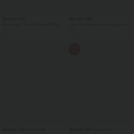
$25.95 USD
$50.95 USD
Short yoga 2-en-1 SoftlyZero™ Airy
Jean droit décontracté croisé gainant
effet frais InstantCool taille très haute
taille haute avec poches Halara Flex™
+20
12,5 cm avec poches, longueur allongée
Promo
-53%
$50.95 USD
$23.95 USD
$56.95 USD
$50.95 USD