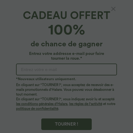
CADEAU OFFERT
Veste Casual en Velours Côtelé à Boutons
100%
Poches Col Court
4.8
(
467
)
de chance de gagner
$36.95 USD
$44.95 USD
Entrez votre addresse e-mail pour faire
tourner la roue.*
*Nouveaux utilisateurs uniquement.
En cliquant sur "TOURNER !", vous acceptez de recevoir des e-
mails promotionnels d'Halara. Vous pouvez vous désabonner à
tout moment.
En cliquant sur "TOURNER !", vous indiquez avoir lu et accepté
les conditions générales d'Halara
,
les règles de l'activité
et notre
politique de confidentialité
.
TOURNER !