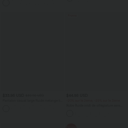
+5
Latérale Gaufrée Fluide
Promo
$33.95 USD
$44.95 USD
$39.95 USD
Pantalon casual large fluide mélange lin
-20% sur le 2ème, -25% sur le 3ème
taille haute avec cordon de serrage et
Robe fluide midi de villégiature sans
+5
poches
manches, encolure carrée, dos nu croisé,
fronces et soutien-gorge intégré
Promo