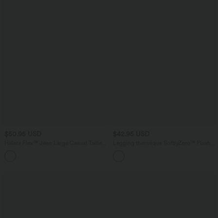
$50.95 USD
$42.95 USD
Halara Flex™ Jean Large Casual Taille
Legging thermique SoftlyZero™ Plush
Haute Poches Multiples Tricot
7/8 taille haute avec poches
+2
Extensible Délavé