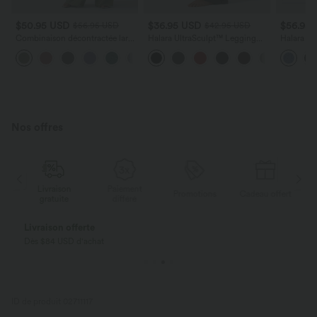
$50.95 USD
$36.95 USD
$56.95
$56.95 USD
$42.95 USD
Combinaison décontractée large
Halara UltraSculpt™ Legging
Halara Fl
chinée froncée bretelles
évasé de yoga taille haute en V
Taille Ba
+10
ajustables avec poches - Easy
avec dentelle contrastée et
Multiples
Peasy
poches
Élastiques
Nos offres
Livraison
Paiement
ert
Promotions
Cadeau offert
gratuite
différé
Livraison offerte
Dès $84 USD d'achat
ID de produit 02711117