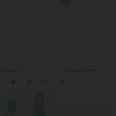
-50%
$31.95 USD
$15.95 USD
$31.95 USD
Débardeur yoga dos nu col U avec
Débardeur de yoga SoftlyZero™ court
bretelles croisées, ourlet arrondi et effet
col V dos nageur ourlet croisé avec
frais InstantCool, protection solaire
brassière intégrée effet frais InstantCool,
UPF50+
protection solaire UPF50+