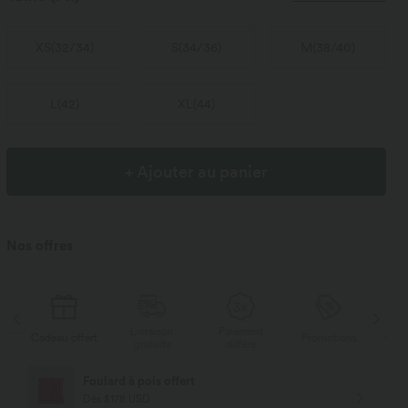
XS
(
32/34
)
S
(
34/36
)
M
(
38/40
)
L
(
42
)
XL
(
44
)
+ Ajouter au panier
Nos offres
Livraison
Paiement
s
Cadeau offert
Promotions
Cade
gratuite
différé
Foulard à pois offert
Dès $178 USD