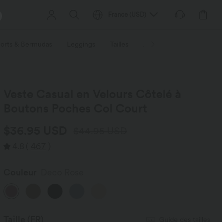
France
(
USD
)
orts & Bermudas
Leggings
Tailles
Activités / Utilités
Ti
Veste Casual en Velours Côtelé à
Boutons Poches Col Court
$36.95 USD
$44.95 USD
4.8
(
467
)
Couleur
Deco Rose
Taille
(FR)
Guide des tailles