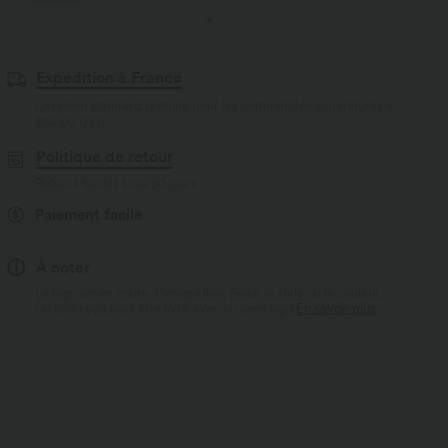
Expédition à France
Livraison standard gratuite pour les commandes supérieures à
$84.09 USD
Politique de retour
Retours faciles sous 30 jours
Paiement facile
À noter
Le logo est en cours d’intégration. Selon le style ou la couleur,
l’article reçu peut être livré avec ou sans logo.
En savoir plus