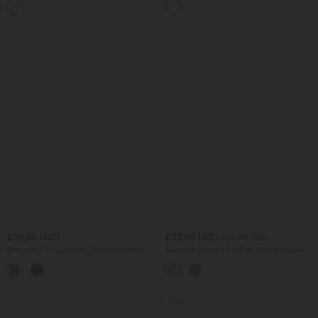
+1
$39.95 USD
$33.95 USD
$36.95 USD
Breezeful™ Jupe maxi décontractée
Sweatshirt casual col montant coupe
fluide taille haute à séchage rapide avec
décontractée avec poches
poches
Promo