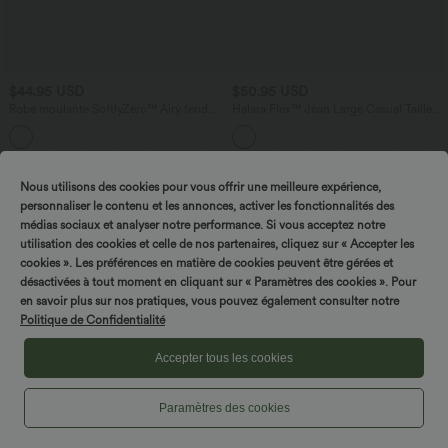
$44.95 USD
$50.95 USD
Robe moulante SoftlyZero™ Airy fendue
Halara Flex™ Jean Large Casual Taille
à effet frais InstantCool, brassière
Haute Poches Multiples Tricot
+1
intégrée, dos nu croisé à lacets,
Extensible Délavé
légèrement plissée pour invitée de
mariage et demoiselle d'honneur
Nous utilisons des cookies pour vous offrir une meilleure expérience,
personnaliser le contenu et les annonces, activer les fonctionnalités des
médias sociaux et analyser notre performance. Si vous acceptez notre
utilisation des cookies et celle de nos partenaires, cliquez sur « Accepter les
cookies ». Les préférences en matière de cookies peuvent être gérées et
désactivées à tout moment en cliquant sur « Paramètres des cookies ». Pour
en savoir plus sur nos pratiques, vous pouvez également consulter notre
Politique de Confidentialité
Accepter tous les cookies
Paramètres des cookies