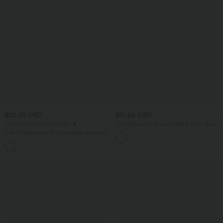
$25.95 USD
$61.95 USD
Offres bonus $20.13 USD
Combinaison de vacances à pois, dos
nu halter, coussinets amovibles, poches
T-shirt décontracté col bateau manches
et accès facile Easy Peasy
courtes coton