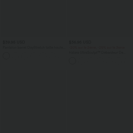
$39.95 USD
$36.95 USD
Pantalon barrel DayStretch taille haute
-20% sur le 2ème, -25% sur le 3ème
avec poches
Halara UltraSculpt™ Débardeur De
+5
Course à Col en U Dos Nu Ourlet
Incurvé Croisé