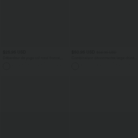
$25.95 USD
$50.95 USD
$56.95 USD
Débardeur de yoga col rond froncé,
Combinaison décontractée large chinée
tissu rafraîchissant - Protection UPF50+
froncée bretelles ajustables avec poches
+16
- Easy Peasy