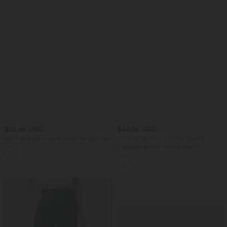
$22.95 USD
$44.95 USD
Haut de yoga à col V, manches courtes
2 POUR 69,90€, 3 POUR 99,90€
chauve-souris
Pantalon tailleur Halara Flex™
DayStretch coupe droite taille haute
avec poches