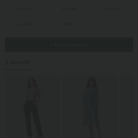
XS
(
32/34
)
S
(
34/36
)
M
(
38/40
)
L
(
42/44
)
XL
(
46
)
+ Ajouter au panier
À découvrir