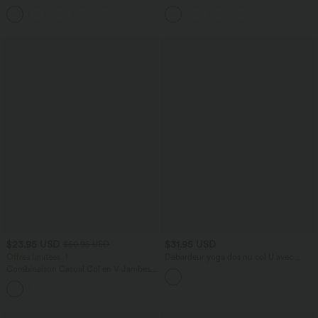
taille très haute avec poches et effet frais
lyocell drapé avec cordon de serrage et
+23
InstantCool 17,5 cm
poches
$23.95 USD
$31.95 USD
$50.95 USD
Offres limitées ！
Débardeur yoga dos nu col U avec
bretelles croisées, ourlet arrondi et effet
Combinaison Casual Col en V Jambes
frais InstantCool, protection solaire
Large Plissée Manches Courtes Poche
UPF50+
+5
Latérale Gaufrée Fluide