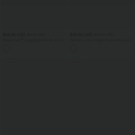
$56.95 USD
$33.95 USD
$61.95 USD
$39.95 USD
Halara Flex™ Jogging barrel en denim
Pantalon casual large fluide mélange lin
taille mi-haute avec poches
taille haute avec cordon de serrage et
poches
Promo
Promo