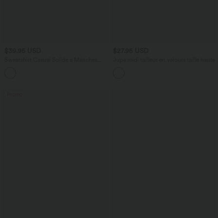
$39.95 USD
$27.95 USD
Sweatshirt Casual Solide à Manches
Jupe midi tailleur en velours taille haute
Raglan et Col Rond
Promo