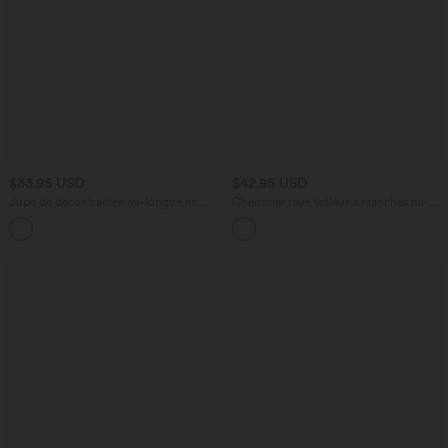
$33.95 USD
$42.95 USD
Jupe de décontractée mi-longue en
Chemisier rayé tailleur à manches mi-
velours côtelé taille moyenne avec
longues et ourlet arrondi
poches à rabat et fendue