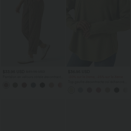
$33.95 USD
$36.95 USD
$39.95 USD
Pantalon en velours côtelé décontracté
-20% sur le 2ème, -25% sur le 3ème
taille moyenne avec poches latérales
Top gaufré décontracté col échancré
+6
manches longues ourlet arrondi coupe
décontractée