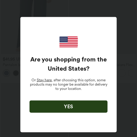
Are you shopping from the
$41.95 USD
$56.95 USD
$61.95 USD
Pantalon large fluide taille haute avec
Jean Barrel 7/8 taille basse Halara Flex™
United States
?
cordon de serrage, poches latérales et
avec poches zippées
+15
aspect lin
Or
Stay here
, after choosing this option, some
products may no longer be available for delivery
to your location.
YES