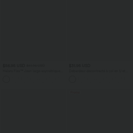
$56.95 USD
$31.95 USD
$61.95 USD
Halara Flex™ Jean large asymétrique
Débardeur décontracté à col en U et
taille basse avec bouton, fermeture
brassière intégrée
+5
éclair et poches multiples, délavé et
extensible en maille
Promo