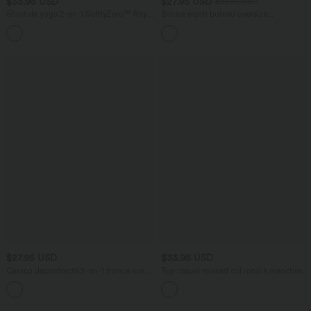
$33.95 USD
$27.95 USD
$31.95 USD
Short de yoga 2-en-1 SoftlyZero™ Airy
Blouse esprit bureau oversize
taille très haute effet frais InstantCool
défroissage facile, col V et manches
+10
22,8 cm avec poches
courtes
$27.95 USD
$33.95 USD
Caraco décontracté 2-en-1 froncé avec
Top casual relaxed col rond à manches
brassière intégrée bretelles réglables
chauve-souris