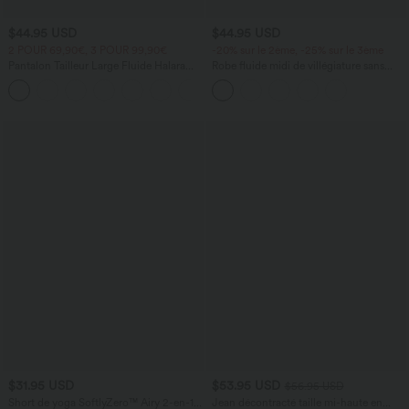
$44.95 USD
$44.95 USD
2 POUR 69,90€, 3 POUR 99,90€
-20% sur le 2ème, -25% sur le 3ème
Pantalon Tailleur Large Fluide Halara
Robe fluide midi de villégiature sans
Flex™ Gaufré Taille Haute Poches
manches, encolure carrée, dos nu croisé,
+21
Latérales
fronces et soutien-gorge intégré
$31.95 USD
$53.95 USD
$56.95 USD
Short de yoga SoftlyZero™ Airy 2-en-1
Jean décontracté taille mi-haute en