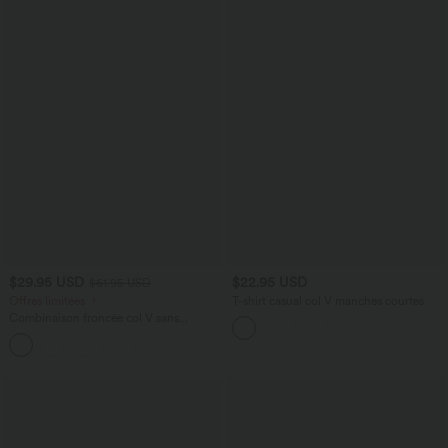
$29.95 USD
$22.95 USD
$61.95 USD
Offres limitées ！
T-shirt casual col V manches courtes
Combinaison froncée col V sans
manches avec poches - Easy Peasy
+7