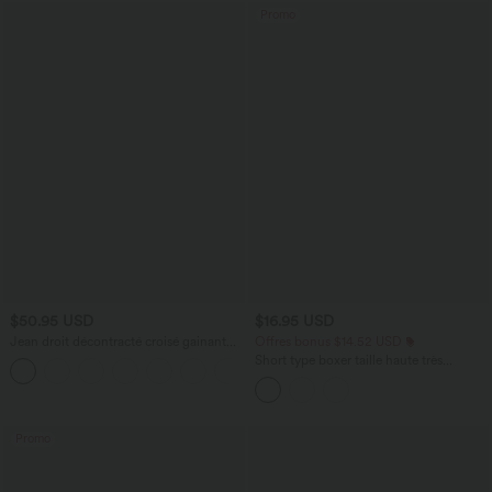
Promo
$50.95 USD
$16.95 USD
Jean droit décontracté croisé gainant
Offres bonus $14.52 USD
taille haute avec poches Halara Flex™
Short type boxer taille haute très
+1
extensible et doux pour la détente
Promo