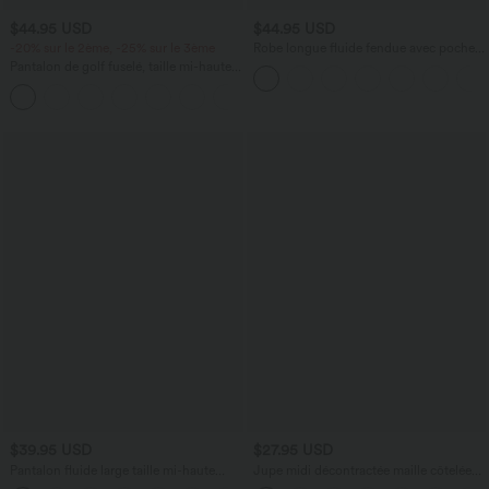
$44.95 USD
$44.95 USD
-20% sur le 2ème, -25% sur le 3ème
Robe longue fluide fendue avec poches
latérales, dos nu et effet torsadé
Pantalon de golf fuselé, taille mi-haute,
cordon, ourlet courbé, séchage rapide,
+2
avec poches—UPF40+
$39.95 USD
$27.95 USD
Pantalon fluide large taille mi-haute
Jupe midi décontractée maille côtelée
effet lin avec poche
ligne A taille haute