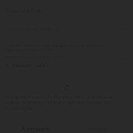
Coupe et détails
Coupe ample
Col henley
Boutons décoratifs
Composition & Entretien
Fente
Braguette boutonnée
Décontracté
Livraison standard gratuite pour les commandes
supérieures à
Longueur hanches
$84.09 USD
Manches longues
Retours faciles sous 30 jours
Élasticité bidirectionnelle
Pulls sans zip
Paiement facile
Le logo est en cours d’intégration. Selon le style ou la
couleur, l’article reçu peut être livré avec ou sans logo.
En savoir plus
À découvrir
Avis(100)