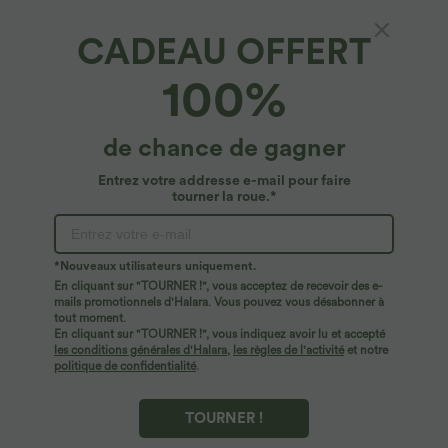
CADEAU OFFERT
Sweatshirt Casual Waffle à Boutons Devant
100%
avec Trou Pouce et Fente
4.7
(
100
)
de chance de gagner
$27.95 USD
Entrez votre addresse e-mail pour faire
tourner la roue.*
*Nouveaux utilisateurs uniquement.
En cliquant sur "TOURNER !", vous acceptez de recevoir des e-
mails promotionnels d'Halara. Vous pouvez vous désabonner à
tout moment.
En cliquant sur "TOURNER !", vous indiquez avoir lu et accepté
les conditions générales d'Halara
,
les règles de l'activité
et notre
politique de confidentialité
.
TOURNER !