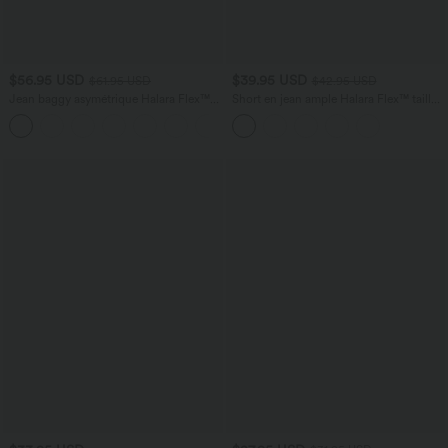
$56.95 USD
$39.95 USD
$61.95 USD
$42.95 USD
Jean baggy asymétrique Halara Flex™
Short en jean ample Halara Flex™ taille
taille haute effet délavé avec poches
haute croisé gainant décontracté avec
poches