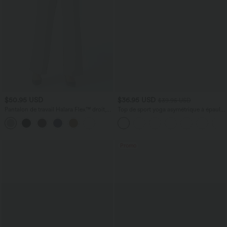
$50.95 USD
$36.95 USD
$39.95 USD
Pantalon de travail Halara Flex™ droit,
Top de sport yoga asymétrique à épaule
taille mi-haute, avec poches
dénudée manches courtes ourlet arrondi
et coupe asymétrique à séchage rapide
– Soutien-gorge intégré
Promo