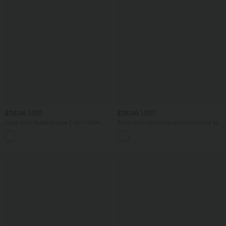
$36.95 USD
$36.95 USD
Jupe mini fluide évasée 2-en-1 taille
Robe mini moulante soirée col rond sans
haute à cordon, empiècements en mesh
manches froncée effet frais InstantCool
contrastant, avec poche, version plus
SoftlyZero™ Airy
longue