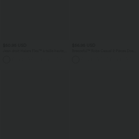
$50.95 USD
$56.95 USD
Jean droit Halara Flex™ à taille haute,
Breezeful™ Robe Casual 2 Pièces Dos
poches multiples, effet délavé et tissu
Nu Haut Bas Poche Latérale Fluide
+3
extensible
Séchage Rapide