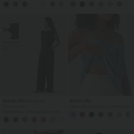
avec poches
taille haute avec cordon de serrage et
+5
poches
Promo
$29.95 USD
$27.95 USD
$61.95 USD
Offres limitées ！
Caraco décontracté 2-en-1 froncé avec
brassière intégrée bretelles réglables
Combinaison tailleur col bateau sans
manches à rayures et nœuds sur les
+8
côtés effet frais InstantCool avec
poches, accès facile Easy Peasy