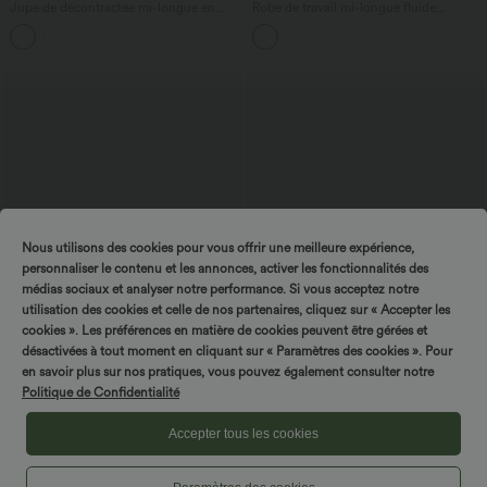
Jupe de décontractée mi-longue en
Robe de travail mi-longue fluide
velours côtelé taille moyenne avec
gainante à manches chauve-souris avec
poches à rabat et fendue
poches
Nous utilisons des cookies pour vous offrir une meilleure expérience,
personnaliser le contenu et les annonces, activer les fonctionnalités des
Tournez & gagnez !
médias sociaux et analyser notre performance. Si vous acceptez notre
utilisation des cookies et celle de nos partenaires, cliquez sur « Accepter les
cookies ». Les préférences en matière de cookies peuvent être gérées et
désactivées à tout moment en cliquant sur « Paramètres des cookies ». Pour
en savoir plus sur nos pratiques, vous pouvez également consulter notre
$44.95 USD
$56.95 USD
Politique de Confidentialité
2 POUR 69,90€, 3 POUR 99,90€
Pantalon tailleur Halara Flex™ fuselé
uni, taille haute, avec poches
Veste péplum de travail col en V avec un
Accepter tous les cookies
bouton