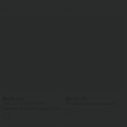
col rond à broderie anglaise, avec
manches courtes bouffantes
poches
$22.95 USD
$36.95 USD
Offres bonus $20.13 USD
Robe tailleur mi-longue moulante
manches courtes froncée
Débardeur de yoga dos nageur froncé
col rond
+2