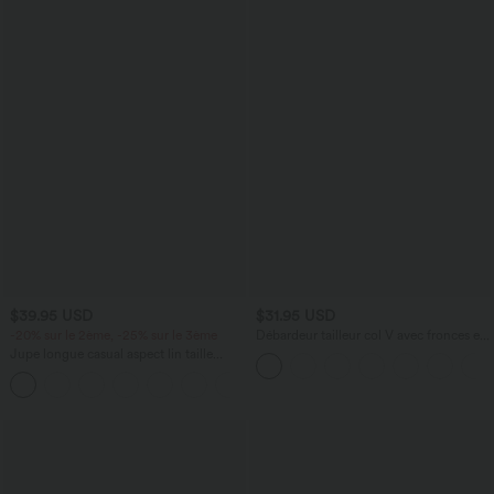
$39.95 USD
$31.95 USD
-20% sur le 2ème, -25% sur le 3ème
Débardeur tailleur col V avec fronces et
brassière intégrée
Jupe longue casual aspect lin taille
haute avec cordon de serrage