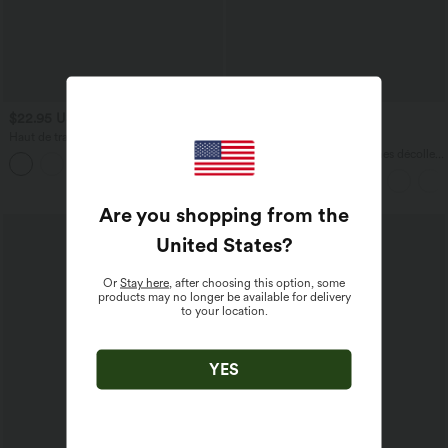
$22.95 USD
$23.95 USD
$50.95 USD
Haut de travail séchage rapide
Offres limitées ！
Breezeful™ col rond manches courtes
Robe midi fluide sans manches décolleté
avec dos ajouré
cœur avec bretelles croisées, nœud dans
le dos et poches
Are you shopping from the
United States
?
Or
Stay here
, after choosing this option, some
products may no longer be available for delivery
to your location.
YES