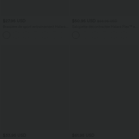
$27.95 USD
$50.95 USD
$56.95 USD
Brassière de sport entraînement Halara
Salopette décontractée Halara Flex™ en
UltraSculpt™ soutien intermédiaire col V
denim extensible délavé, col V et poches
+1
dos nageur bonnets A-C
latérales
$33.95 USD
$61.95 USD