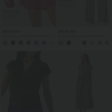
$31.95 USD
$56.95 USD
Short de yoga SoftlyZero™ Airy 2-en-1
Pantalon tailleur évasé taille haute
taille très haute avec poches et effet frais
Halara Flex™ DayStretch avec poches
+23
InstantCool 17,5 cm