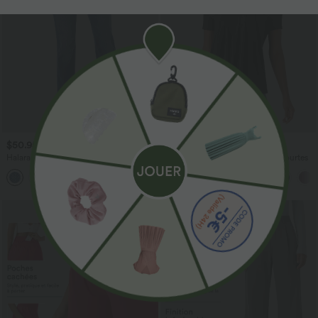
$50.95 USD
$22.95 USD
Halara Flex™ Jean bootcut décontracté
Haut casual col carré manches courtes
extensible délavé taille haute à poches
+5
multiples