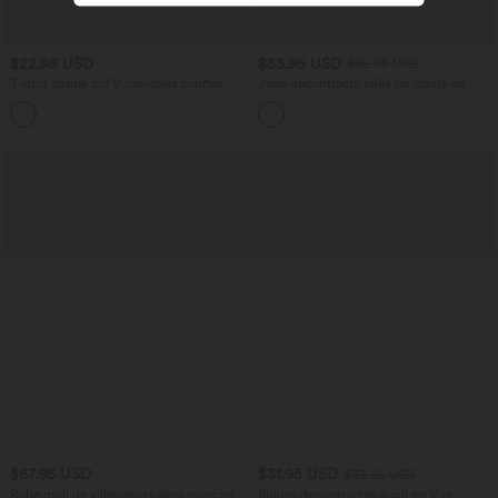
$22.95 USD
$53.95 USD
$56.95 USD
T-shirt casual col V manches courtes
Jean décontracté taille mi-haute en
lyocell drapé avec cordon de serrage et
+9
poches
$67.95 USD
$31.95 USD
$33.95 USD
Robe midi de villégiature sans manches
Blouse décontractée à col en V et