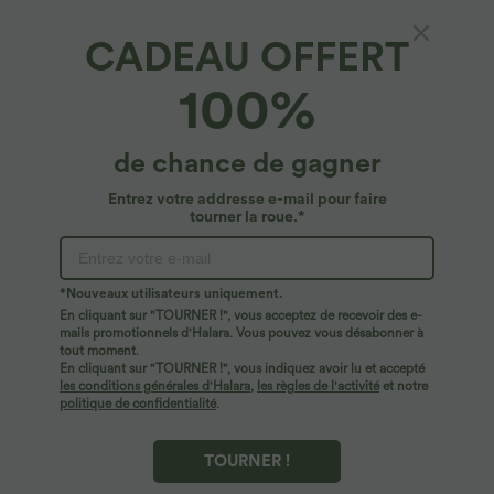
CADEAU OFFERT
100%
de chance de gagner
Entrez votre addresse e-mail pour faire
tourner la roue.*
*Nouveaux utilisateurs uniquement.
$44.95 USD
$42.95 USD
En cliquant sur "TOURNER !", vous acceptez de recevoir des e-
Breezeful™ Robe Mi-Longue Col en V
Pantalon capri effet lin taille haute avec
mails promotionnels d'Halara. Vous pouvez vous désabonner à
Manches Courtes Poche Latérale Nouée
poches zippées
tout moment.
+8
au Dos Séchage Rapide
En cliquant sur "TOURNER !", vous indiquez avoir lu et accepté
les conditions générales d'Halara
,
les règles de l'activité
et notre
politique de confidentialité
.
TOURNER !