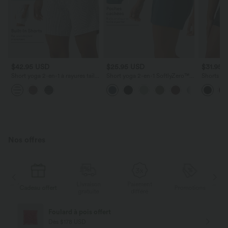
$42.95 USD
$25.95 USD
$31.95 
Short yoga 2-en-1 à rayures taille
Short yoga 2-en-1 SoftlyZero™
Shorts yo
super haute 17,5 cm avec poches
Airy effet frais InstantCool taille
super hau
très haute 12,5 cm avec poches,
rapide, ou
longueur allongée
entrejamb
Nos offres
Livraison
Paiement
ert
Promotions
Cadeau offert
gratuite
différé
Livraison offerte
Dès $84 USD d'achat