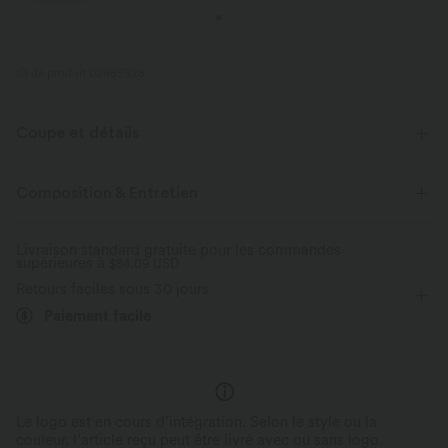
ID de produit 02685928
Coupe et détails
Short intégré
Taille plate
Poche latérale
Enfilable
Composition & Entretien
Yoga et Pilates
10 cm
Taille ultra haute
Livraison standard gratuite pour les commandes
supérieures à
Jambe large
$84.09 USD
Haute élasticité
Élasticité quatre directions
Retours faciles sous 30 jours
Survêtement
Paiement facile
Le logo est en cours d’intégration. Selon le style ou la
couleur, l’article reçu peut être livré avec ou sans logo.