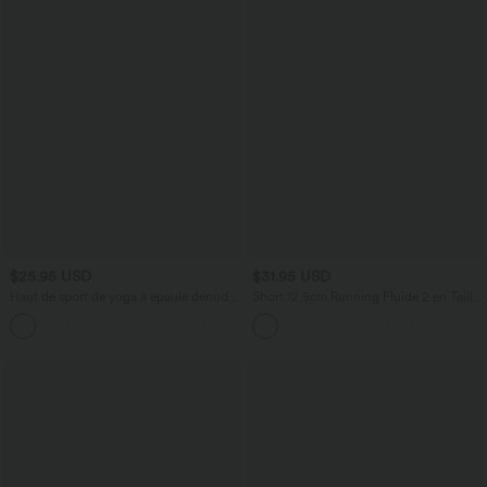
$25.95 USD
$31.95 USD
Haut de sport de yoga à épaule dénudée
Short 12,5cm Running Fluide 2 en Taille
avec manches courtes, ourlet incurvé et
Mi-Haut Cordon de Serrage Mesh
asymétrique à séchage rapide
Contrastant