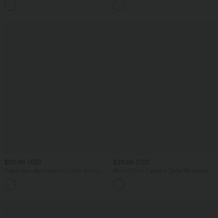
Latérale
soutien-gorge intégré ourlet croisé
$25.95 USD
$25.95 USD
Débardeur de course crop top dos nu
Short 7,5cm Casual à Taille Moyenne
col carré bretelles croisées Softlyzero™
avec Ceinture Élastique Cordon de
Airy Cool Touch - longueur rallongée -
Serrage et Poches Latérales Ruchées
UPF50+