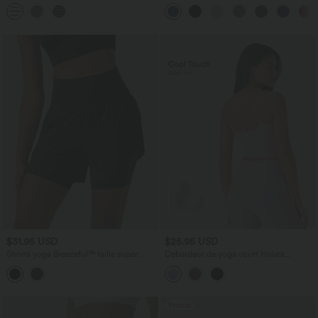
haute 17,5 cm avec poches
effet frais InstantCool taille très haute
12,5 cm avec poches, longueur allongée
$31.95 USD
$25.95 USD
Shorts yoga Breezeful™ taille super
Débardeur de yoga court Halara
haute 2-en-1 séchage rapide, ourlet
UltraSculpt™ Cool dos nu à séchage
arrondi, entrejambe 13cm, avec poches
rapide - UPF50+
Promo