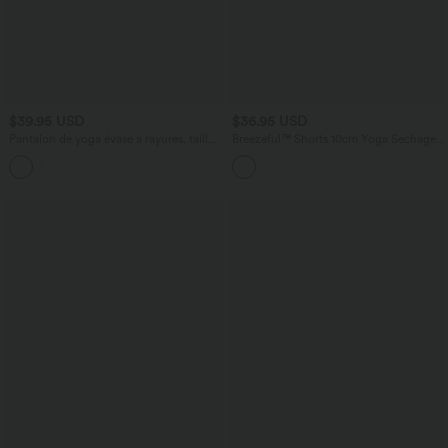
$39.95 USD
$36.95 USD
Pantalon de yoga évasé à rayures, taille
Breezeful™ Shorts 10cm Yoga Séchage
haute, cordon et poches
Rapide 2 en 1 Taille Haute Poches
+1
Latérales Croisées