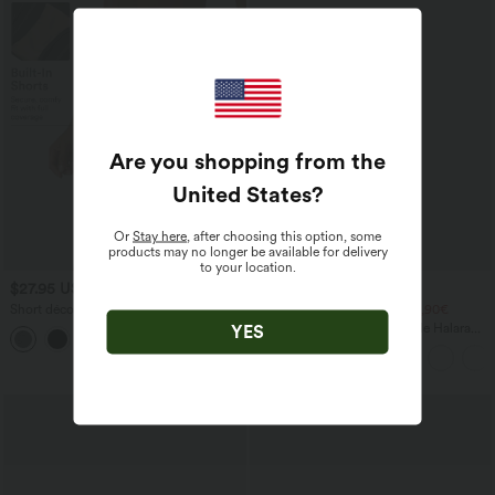
Are you shopping from the
United States
?
Or
Stay here
, after choosing this option, some
products may no longer be available for delivery
to your location.
$27.95 USD
$44.95 USD
Short décontracté taille haute froncé
2 POUR 69,90€, 3 POUR 99,90€
avec sous-vêtement intégré 6,5 cm
Pantalon Tailleur Large Fluide Halara
YES
Flex™ Gaufré Taille Haute Poches
Latérales