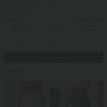
8,5 cm
12,5 cm
Taille
(FR)
Guide des tailles
XS
(
32/34
)
S
(
34/36
)
M
(
38/40
)
L
(
42/44
)
XL
(
46
)
+ Ajouter au panier
À découvrir