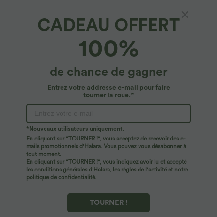
CADEAU OFFERT
Breezeful™ Short 8,8cm Yoga Séchage
100%
Rapide 2 en 1 Taille Super Haute Ourlet
Courbé Poches Latérales
4.8
(
480
)
de chance de gagner
$31.95 USD
Entrez votre addresse e-mail pour faire
tourner la roue.*
*Nouveaux utilisateurs uniquement.
En cliquant sur "TOURNER !", vous acceptez de recevoir des e-
mails promotionnels d'Halara. Vous pouvez vous désabonner à
tout moment.
En cliquant sur "TOURNER !", vous indiquez avoir lu et accepté
les conditions générales d'Halara
,
les règles de l'activité
et notre
politique de confidentialité
.
TOURNER !