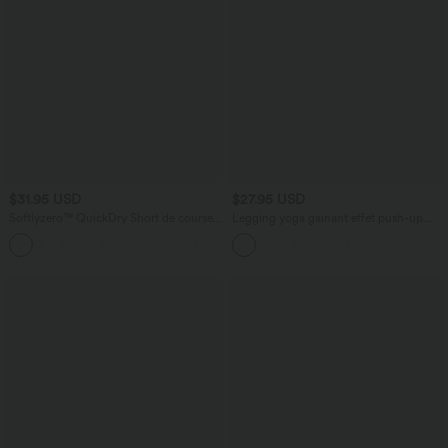
$31.95 USD
$27.95 USD
Softlyzero™ QuickDry Short de course à
Legging yoga gainant effet push-up
pied 2-en-1 taille haute à ourlet croisé
taille moyenne sans couture OneForm
+3
avec pois réfléchissants et poches
Seamless Flow
latérales