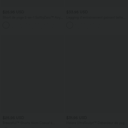
$25.95 USD
$33.95 USD
Short de yoga 2-en-1 SoftlyZero™ Airy
Legging d'entraînement gainant taille
taille très haute effet frais InstantCool
haute avec poches Halara UltraSculpt™
+3
12,5 cm avec poches
$25.95 USD
$31.95 USD
Breezeful™ Shorts 10cm Casual à
Halara UltraSculpt™ Débardeur de yoga
Séchage Rapide Taille Haute et Poche
imprimé léopard col rond échancré