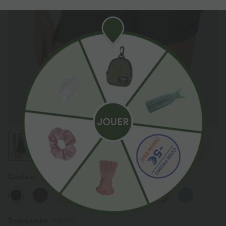
Couleur
Noir
Entrejambe
8,5 cm