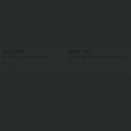
$44.95 USD
$25.95 USD
Short de yoga 2-en-1 Halara
Short ample de yoga Breezeful™ 12,5
UltraSculpt™ taille très haute 12,5 cm à
cm taille haute avec cordon de serrage,
carreaux avec poches
empiècements en mesh contrastant,
séchage rapide et poches