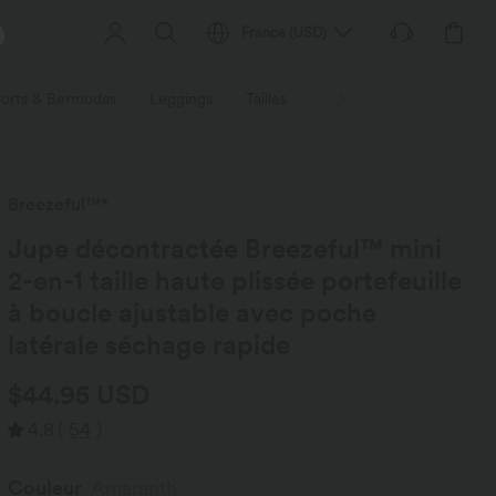
France
(
USD
)
orts & Bermudas
Leggings
Tailles
Activités / Utilités
Ti
Breezeful™*
Jupe décontractée Breezeful™ mini
2-en-1 taille haute plissée portefeuille
à boucle ajustable avec poche
latérale séchage rapide
$44.95 USD
4.8
(
54
)
Couleur
Amaranth