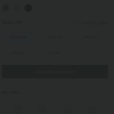
Taille
(FR)
Guide des tailles
XS
(
32/34
)
S
(
34/36
)
M
(
38/40
)
L
(
42/44
)
XL
(
46
)
+ Ajouter au panier
Nos offres