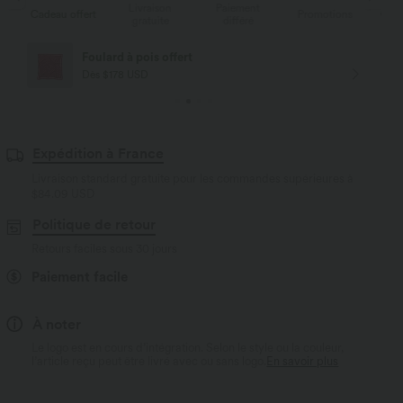
Livraison
Paiement
Li
rt
Promotions
Cadeau offert
gratuite
différé
g
Livraison offerte
Dès $84 USD d'achat
Expédition à France
Livraison standard gratuite pour les commandes supérieures à
$84.09 USD
Politique de retour
Retours faciles sous 30 jours
Paiement facile
À noter
Le logo est en cours d’intégration. Selon le style ou la couleur,
l’article reçu peut être livré avec ou sans logo.
En savoir plus