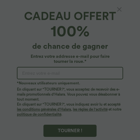
Promo
CADEAU OFFERT
100%
de chance de gagner
Entrez votre addresse e-mail pour faire
tourner la roue.*
*Nouveaux utilisateurs uniquement.
En cliquant sur "TOURNER !", vous acceptez de recevoir des e-
mails promotionnels d'Halara. Vous pouvez vous désabonner à
$44.95 USD
$61.95 USD
tout moment.
-20% sur le 2ème, -25% sur le 3ème
Combinaison de vacances à pois, dos
En cliquant sur "TOURNER !", vous indiquez avoir lu et accepté
nu halter, coussinets amovibles, poches
Pantalon de golf fuselé, taille mi-haute,
les conditions générales d'Halara
,
les règles de l'activité
et notre
et accès facile Easy Peasy
cordon, ourlet courbé, séchage rapide,
politique de confidentialité
.
+2
avec poches—UPF40+
TOURNER !