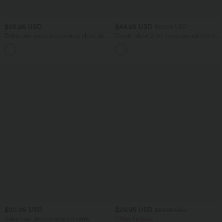
$25.95 USD
$44.95 USD
$50.95 USD
Débardeur court décontracté chiné dos
Combi-short 2-en-1 avec coussinets et
nu ajusté torsadé avec boucle réglable
poches - Édition Easy Peasy
$20.95 USD
$29.95 USD
$56.95 USD
Débardeur décontracté col carré
Offres limitées ！