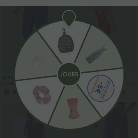
$42.95 USD
$44.95 USD
Pantalon capri effet lin taille haute avec
Robe moulante SoftlyZero™ Airy fendue
poches zippées
à effet frais InstantCool, brassière
+7
intégrée, dos nu croisé à lacets,
légèrement plissée pour invitée de
mariage et demoiselle d'honneur