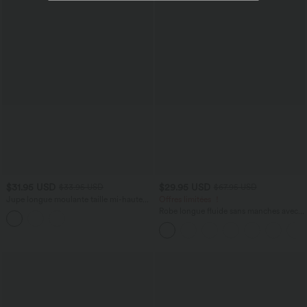
$31.95 USD
$29.95 USD
$33.95 USD
$67.95 USD
Jupe longue moulante taille mi-haute
Offres limitées ！
avec nœud devant et fronces imprimé
Robe longue fluide sans manches avec
floral/à rayures
brassière intégrée (Bonnets E-G) et
poches