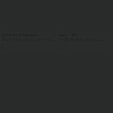
$33.95 USD
$44.95 USD
$36.95 USD
Short resort 12,5 cm taille haute effet lin
Pantalon Fluide Large Taille Haute
avec ourlet roulotté et poches
Poches Latérales Palazzo Solide Casual
Linen-Feel