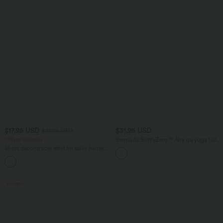
$17.95 USD
$31.95 USD
$31.95 USD
Offres limitées ！
Bermuda SoftlyZero™ Airy de yoga taille
haute avec poches multiples et effet
Short décontracté effet lin taille haute
frais InstantCool
avec cordon de serrage et poches
latérales
Promo