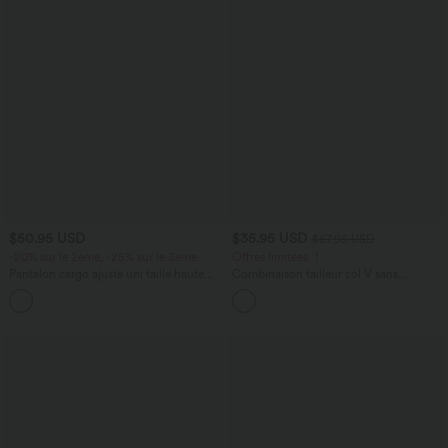
$50.95 USD
$35.95 USD
$67.95 USD
-20% sur le 2ème, -25% sur le 3ème
Offres limitées ！
Pantalon cargo ajusté uni taille haute
Combinaison tailleur col V sans
DayStretch avec poches zippées
manches à rayures et fronces avec
+10
poches - Easy Peasy