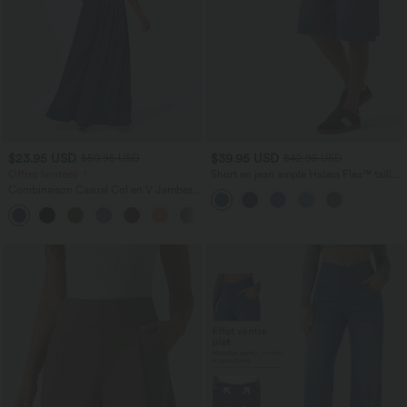
$23.95 USD
$39.95 USD
$50.95 USD
$42.95 USD
Offres limitées ！
Short en jean ample Halara Flex™ taille
haute croisé gainant décontracté avec
Combinaison Casual Col en V Jambes
poches
Large Plissée Manches Courtes Poche
+5
Latérale Gaufrée Fluide