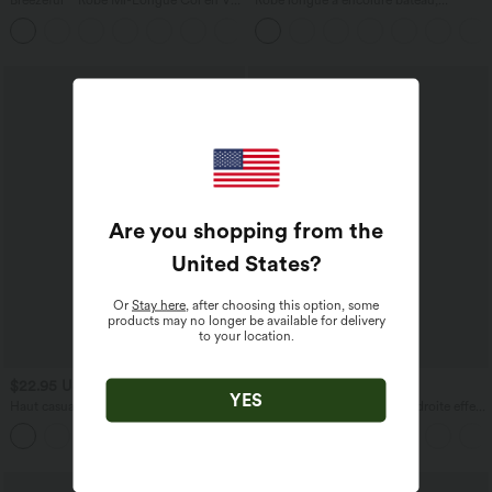
Breezeful™ Robe Mi-Longue Col en V
Robe longue à encolure bateau,
Manches Courtes Poche Latérale Nouée
bretelles asymétriques, côtés froncés et
+8
au Dos Séchage Rapide
poches
Are you shopping from the
United States
?
Or
Stay here
, after choosing this option, some
products may no longer be available for delivery
to your location.
$22.95 USD
$50.95 USD
YES
Haut casual col carré manches courtes
Pantalon taille haute coupe droite effet
lin avec poches
+10