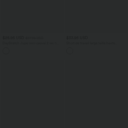
$25.95 USD
$33.95 USD
$27.95 USD
DayStretch Jupe mini casual 2-en-1
Short de travail large taille haute
bodycon plissée croisée taille haute
DayStretch avec poches