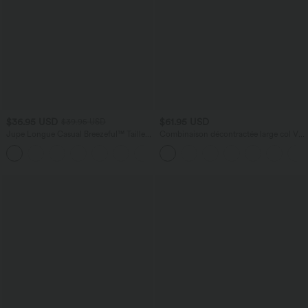
$36.95 USD
$61.95 USD
$39.95 USD
Jupe Longue Casual Breezeful™ Taille
Combinaison décontractée large col V
Haute à Volants 2en1 Fluide Sèchement
manches courtes avec poches - Édition
+8
Rapide Quotidien Maxi
Easy Peasy