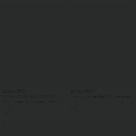
Promo
$25.95 USD
$50.95 USD
3 POUR 59,90€, 4 POUR 79,90€
Jean droit Halara Flex™ à taille haute,
poches multiples, effet délavé et tissu
Haut de sport yoga oversize col V à
extensible
manches courtes effet frais InstantCool
+3
à séchage rapide
Promo