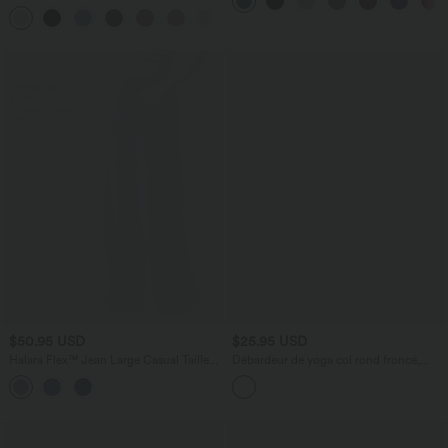
12,5 cm avec poches, longueur allongée
haute avec cordon de serrage
$50.95 USD
$25.95 USD
Halara Flex™ Jean Large Casual Taille
Débardeur de yoga col rond froncé,
Haute Poches Multiples Tricot
tissu rafraîchissant - Protection UPF50+
+2
Extensible Délavé