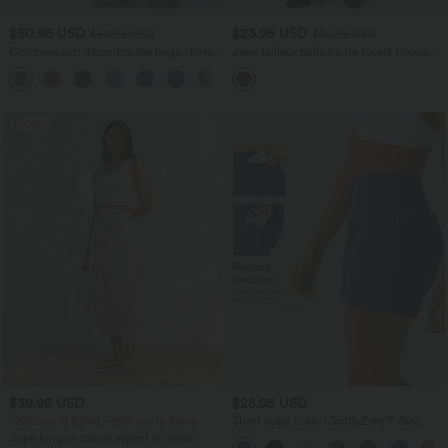
$50.95 USD
$23.95 USD
$56.95 USD
$50.95 USD
Combinaison décontractée large chinée
Jean tailleur taille haute fuselé Halara
froncée bretelles ajustables avec poches
Flex™ avec poches
+10
- Easy Peasy
Promo
$39.95 USD
$25.95 USD
-20% sur le 2ème, -25% sur le 3ème
Short yoga 2-en-1 SoftlyZero™ Airy
effet frais InstantCool taille très haute
Jupe longue casual aspect lin taille