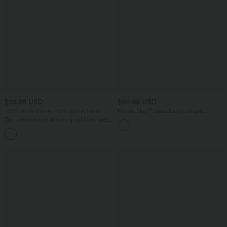
$25.95 USD
$50.95 USD
-20% sur le 2ème, -25% sur le 3ème
Halara Flex™ Jean barrel coupe
tonneau taille mi-haute avec poches
Top décontracté dos nu à col licou avec
lien dans le dos
+1