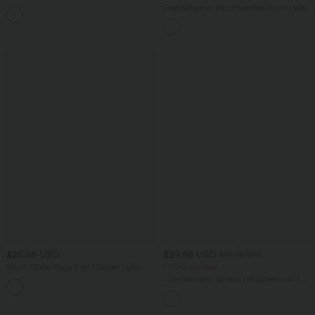
Combinaison décontractée dos nu avec
poches latérales
$25.95 USD
$29.95 USD
$61.95 USD
Short 7,5cm Yoga 2 en 1 Super Taille
Offres limitées ！
Haute Poches Arrière Poches Cachées
Combinaison tailleur col bateau sans
+25
Latérales
manches à rayures et nœuds sur les
côtés effet frais InstantCool avec
poches, accès facile Easy Peasy