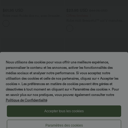
$61.95 USD
$23.95 USD
$44.95 USD
Robe maxi fluide dos nu, avec brassière
Offres limitées ！
intégrée et poches
Robe midi Breezeful™ col V manches
courtes à liens dans le dos séchage
rapide avec poches latérales
Nous utilisons des cookies pour vous offrir une meilleure expérience,
personnaliser le contenu et les annonces, activer les fonctionnalités des
médias sociaux et analyser notre performance. Si vous acceptez notre
utilisation des cookies et celle de nos partenaires, cliquez sur « Accepter les
cookies ». Les préférences en matière de cookies peuvent être gérées et
désactivées à tout moment en cliquant sur « Paramètres des cookies ». Pour
en savoir plus sur nos pratiques, vous pouvez également consulter notre
Politique de Confidentialité
Accepter tous les cookies
$56.95 USD
$42.95 USD
Paramètres des cookies
Pantalon tailleur ample, taille moyenne,
DayStretch Short tailleur bermuda plissé