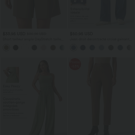
$33.95 USD
$50.95 USD
$36.95 USD
Short tailleur ample DayStretch taille
Jean droit décontracté croisé gainant
haute 17,5 cm avec poches
taille haute avec poches Halara Flex™
+4
Promo
-53%