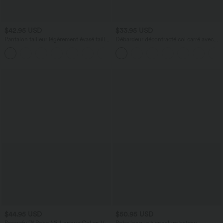
$42.95 USD
$33.95 USD
Pantalon tailleur légèrement évasé taille
Débardeur décontracté col carré avec
haute avec poches arrière Halara Flex™
soutien-gorge intégré bonnets B-E
+13
$44.95 USD
$50.95 USD