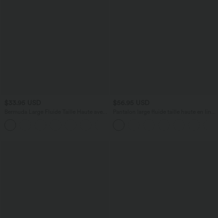
$33.95 USD
$56.95 USD
Bermuda Large Fluide Taille Haute avec
Pantalon large fluide taille haute en lin
Plis et Poches Latérales en Lin
mélangé avec poches et liens latéraux
Synthétique