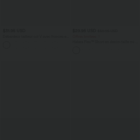
$31.95 USD
$29.95 USD
$50.95 USD
Débardeur tailleur col V avec fronces et
Offres limitées ！
brassière intégrée
Halara Flex™ Short en denim taille mi-
haute ourlet retroussé 12,5 cm avec
poches