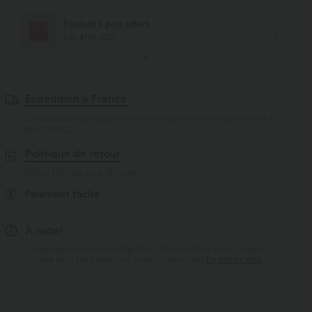
Livraison offerte
Dès $84 USD d'achat
Expédition à France
Livraison standard gratuite pour les commandes supérieures à
$84.09 USD
Politique de retour
Retours faciles sous 30 jours
Paiement facile
À noter
Le logo est en cours d’intégration. Selon le style ou la couleur,
l’article reçu peut être livré avec ou sans logo.
En savoir plus