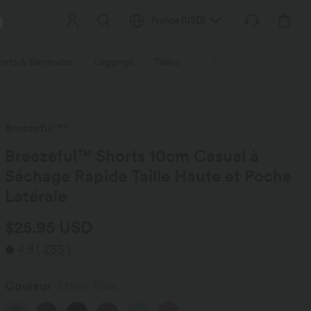
France
(
USD
)
orts & Bermudas
Leggings
Tailles
Activités / Utilités
Ti
Breezeful™*
Breezeful™ Shorts 10cm Casual à
Séchage Rapide Taille Haute et Poche
Latérale
$25.95 USD
4.8
(
233
)
Couleur
Stone Blue