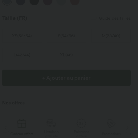
Taille
(FR)
Guide des tailles
XS
(
32/34
)
S
(
34/36
)
M
(
38/40
)
L
(
42/44
)
XL
(
46
)
+ Ajouter au panier
Nos offres
Livraison
Paiement
deau offert
Promotions
Cadeau offer
gratuite
différé