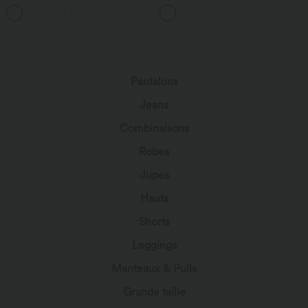
Longue Délavé Extensible Plusieurs
poches - Édition Easy Peasy
+1
Poches Taille Haute
Pantalons
Jeans
Combinaisons
Robes
Jupes
Hauts
Shorts
Leggings
Manteaux & Pulls
Grande taille
Maillots de bain & Lingerie