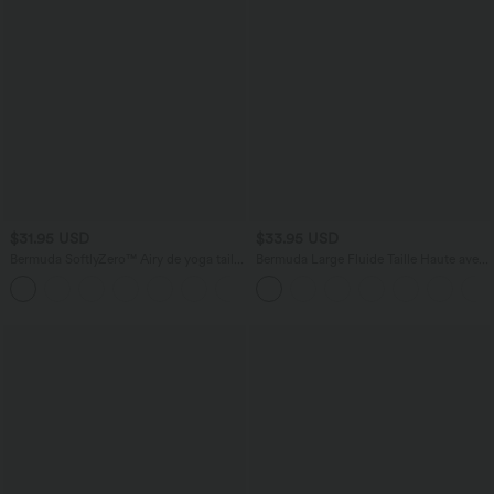
$31.95 USD
$33.95 USD
Bermuda SoftlyZero™ Airy de yoga taille
Bermuda Large Fluide Taille Haute avec
haute avec poches multiples et effet
Plis et Poches Latérales en Lin
+16
frais InstantCool
Synthétique