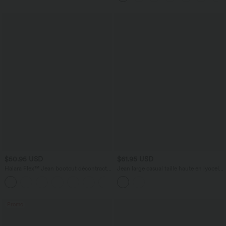
$50.95 USD
$61.95 USD
Halara Flex™ Jean bootcut décontracté
Jean large casual taille haute en lyocell
extensible délavé taille haute à poches
avec poches
+5
multiples
Promo