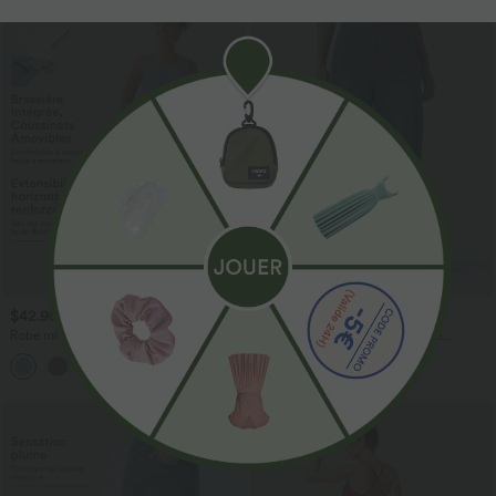
$42.95 USD
$50.95 USD
Robe midi sans manches à encolure
Halara Flex™ Jean barrel coupe
arrondie avec coussinets amovibles et
tonneau taille mi-haute avec poches
ourlet à volants