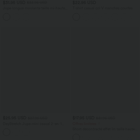
$31.95 USD
$22.95 USD
$33.95 USD
Jupe longue moulante taille mi-haute
T-shirt casual col V manches courtes
avec nœud devant et fronces imprimé
floral/à rayures
$25.95 USD
$17.95 USD
$27.95 USD
$31.95 USD
DayStretch Jupe mini casual 2-en-1
Offres limitées ！
bodycon plissée croisée taille haute
Short décontracté effet lin taille haute
avec cordon de serrage et poches
latérales