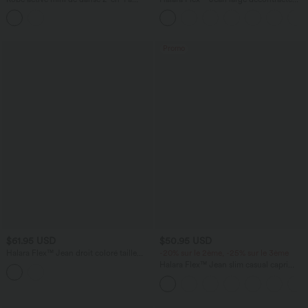
petites fleurs, coussinets amovibles,
taille haute gainant avec poches
poches et accès facile Easy Peasy
Promo
$61.95 USD
$50.95 USD
Halara Flex™ Jean droit coloré taille
-20% sur le 2ème, -25% sur le 3ème
basse avec poches
Halara Flex™ Jean slim casual capri
taille haute avec fentes et poches