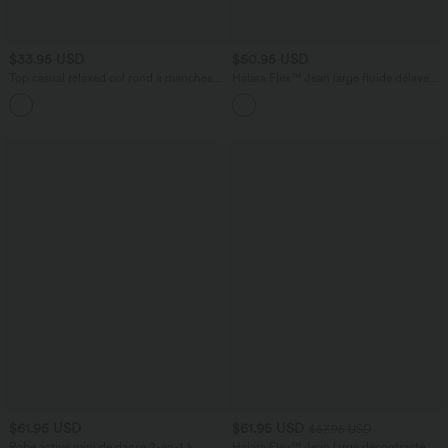
$33.95 USD
$50.95 USD
Top casual relaxed col rond à manches
Halara Flex™ Jean large fluide délavé
chauve-souris
taille haute à rayures avec poches
+1
$61.95 USD
$61.95 USD
$67.95 USD
Robe active mini de danse 2-en-1 à
Halara Flex™ Jean large décontracté