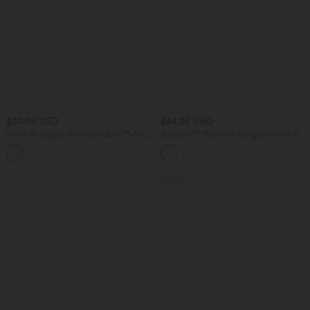
$33.95 USD
$44.95 USD
Short de yoga 2-en-1 SoftlyZero™ Airy
Breezeful™ Robe Mi-Longue Col en V
taille très haute effet frais InstantCool
Manches Courtes Poche Latérale Nouée
+10
22,8 cm avec poches
au Dos Séchage Rapide
Promo