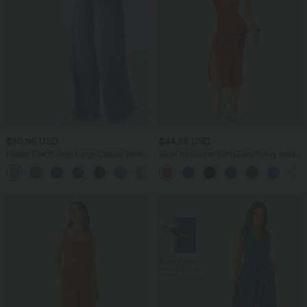
$50.95 USD
$44.95 USD
Halara Flex™ Jean Large Casual Taille
Robe moulante SoftlyZero™ Airy fendue
Haute Poches Multiples Tricot
à effet frais InstantCool, brassière
+2
Extensible Délavé
intégrée, dos nu croisé à lacets,
légèrement plissée pour invitée de
mariage et demoiselle d'honneur