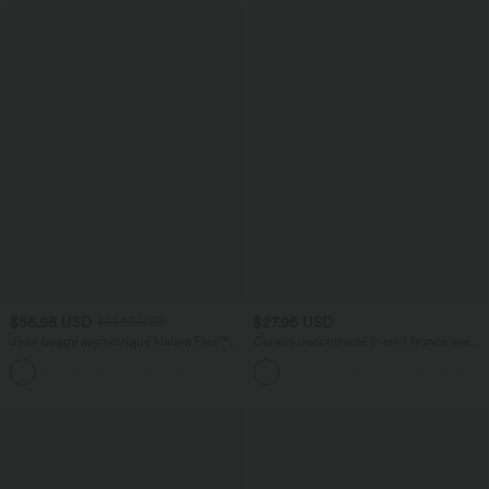
$56.95 USD
$27.95 USD
$61.95 USD
Jean baggy asymétrique Halara Flex™
Caraco décontracté 2-en-1 froncé avec
taille haute effet délavé avec poches
brassière intégrée bretelles réglables