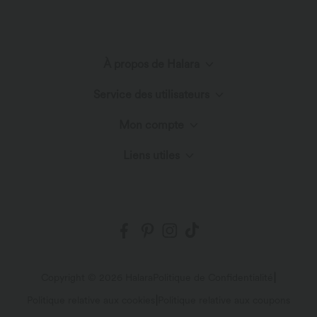
À propos de Halara
Service des utilisateurs
Découvrir Halara
Mon compte
Centre d'aide
Innovation textile
Liens utiles
Connexion ou inscription
Nous contacter
Blog
Programme partenaire
Mes commandes
Envois et douane
Suivre ma commande
Politique de retour
|
Copyright © 2026 Halara
Politique de Confidentialité
|
Politique relative aux cookies
Politique relative aux coupons
Plan du site
|
|
Conditions générales
Déclaration d'accessibilité