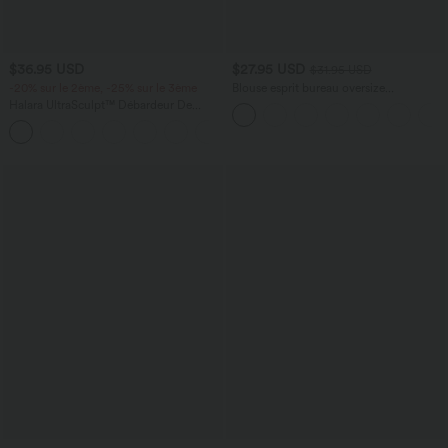
$36.95 USD
$27.95 USD
$31.95 USD
-20% sur le 2ème, -25% sur le 3ème
Blouse esprit bureau oversize
défroissage facile, col V et manches
Halara UltraSculpt™ Débardeur De
courtes
Course à Col en U Dos Nu Ourlet
+11
Incurvé Croisé