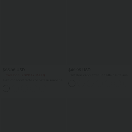
$25.95 USD
$42.95 USD
Offres bonus $20.13 USD
Pantalon capri effet lin taille haute avec
poches zippées
T-shirt décontracté col bateau manches
courtes coton