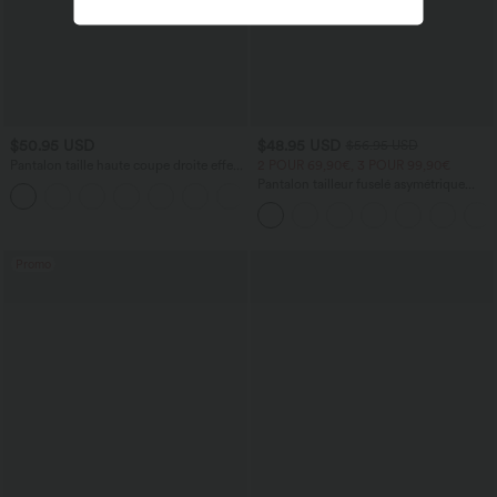
$50.95 USD
$48.95 USD
$56.95 USD
Pantalon taille haute coupe droite effet
2 POUR 69,90€, 3 POUR 99,90€
lin avec poches
Pantalon tailleur fuselé asymétrique
+5
taille moyenne Halara Flex™ DayStretch
avec poches
Promo