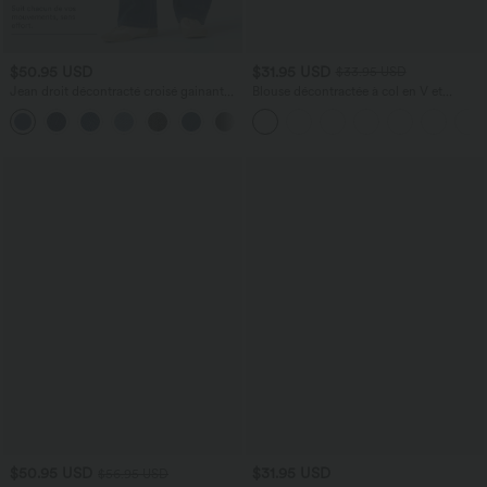
$50.95 USD
$31.95 USD
$33.95 USD
Jean droit décontracté croisé gainant
Blouse décontractée à col en V et
taille haute avec poches Halara Flex™
manches courtes bouffantes
+1
$50.95 USD
$31.95 USD
$56.95 USD