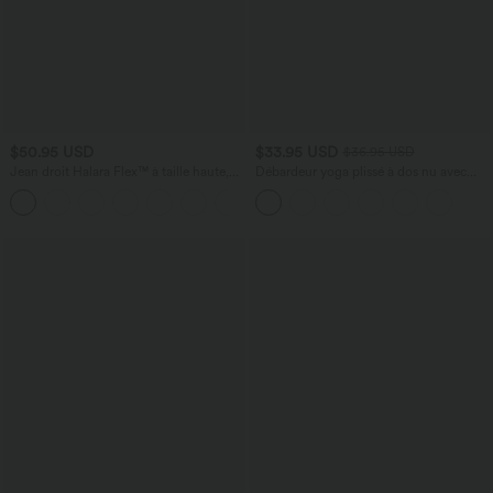
$50.95 USD
$33.95 USD
$36.95 USD
Jean droit Halara Flex™ à taille haute,
Débardeur yoga plissé à dos nu avec
poches multiples, effet délavé et tissu
bretelles croisées et séchage rapide
+3
extensible