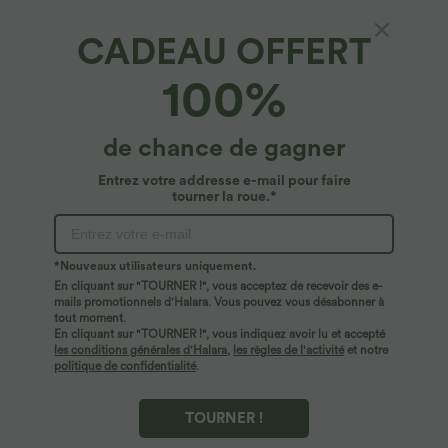
nu halter, coussinets amovibles, poches
Pantalon de golf fuselé, taille mi-haute,
et accès facile Easy Peasy
cordon, ourlet courbé, séchage rapide,
CADEAU OFFERT
+2
avec poches—UPF40+
100%
de chance de gagner
Entrez votre addresse e-mail pour faire
tourner la roue.*
*Nouveaux utilisateurs uniquement.
En cliquant sur "TOURNER !", vous acceptez de recevoir des e-
mails promotionnels d'Halara. Vous pouvez vous désabonner à
tout moment.
En cliquant sur "TOURNER !", vous indiquez avoir lu et accepté
les conditions générales d'Halara
,
les règles de l'activité
et notre
$31.95 USD
$39.95 USD
$42.95 USD
politique de confidentialité
.
Short de yoga SoftlyZero™ Airy 2-en-1
Short en jean ample Halara Flex™ taille
taille très haute avec poches et effet frais
haute croisé gainant décontracté avec
+23
InstantCool 17,5 cm
poches
TOURNER !