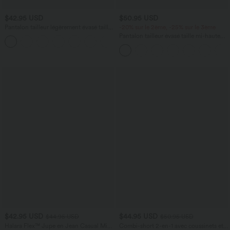
$42.95 USD
$50.95 USD
Pantalon tailleur légèrement évasé taille
-20% sur le 2ème, -25% sur le 3ème
haute avec poches arrière Halara Flex™
Pantalon tailleur évasé taille mi-haute
+13
Halara Flex™ DayStretch avec zip latéral
et poches
$42.95 USD
$44.95 USD
$44.95 USD
$50.95 USD
Halara Flex™ Jupe en Jean Casual Mi-
Combi-short 2-en-1 avec coussinets et