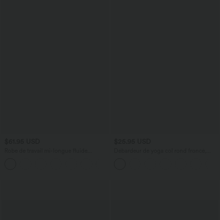
$61.95 USD
$25.95 USD
Robe de travail mi-longue fluide
Débardeur de yoga col rond froncé,
gainante à manches chauve-souris avec
tissu rafraîchissant - Protection UPF50+
poches