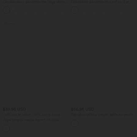
Combinaison décontractée large chinée
Débardeur décontracté à col en U et
froncée bretelles ajustables avec poches
brassière intégrée
+10
- Easy Peasy
Promo
$39.95 USD
$56.95 USD
-20% sur le 2ème, -25% sur le 3ème
Pantalon tailleur ample, taille moyenne,
coupe barrel, à poches
Jupe longue casual aspect lin taille
haute avec cordon de serrage