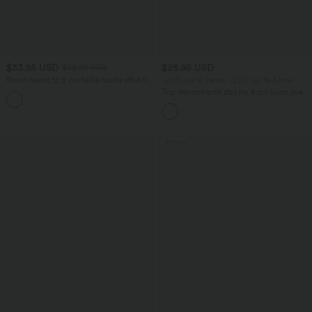
$33.95 USD
$25.95 USD
$36.95 USD
Short resort 12,5 cm taille haute effet lin
-20% sur le 2ème, -25% sur le 3ème
avec ourlet roulotté et poches
Top décontracté dos nu à col licou avec
lien dans le dos
Promo