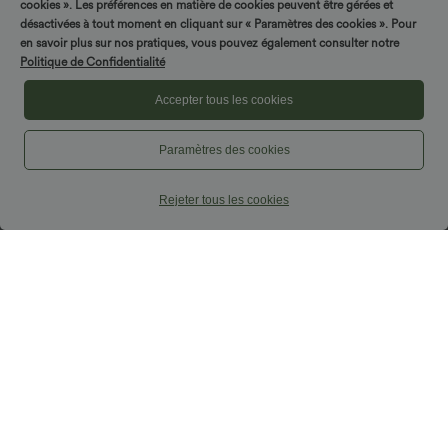
cookies ». Les préférences en matière de cookies peuvent être gérées et
désactivées à tout moment en cliquant sur « Paramètres des cookies ». Pour
Promo
en savoir plus sur nos pratiques, vous pouvez également consulter notre
Politique de Confidentialité
Accepter tous les cookies
Paramètres des cookies
Rejeter tous les cookies
$44.95 USD
$39.95 USD
Robe moulante SoftlyZero™ Airy fendue
-20% sur le 2ème, -25% sur le 3ème
à effet frais InstantCool, brassière
Jupe longue casual aspect lin taille
+1
intégrée, dos nu croisé à lacets,
haute avec cordon de serrage
légèrement plissée pour invitée de
mariage et demoiselle d'honneur