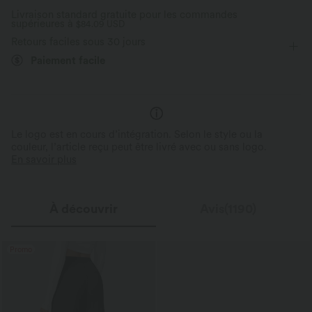
Livraison standard gratuite pour les commandes
supérieures à
Danse
$84.09 USD
Mini
Taille haute
Trapèze
Évacue l’humidité
Retours faciles sous 30 jours
Élasticité moyenne
Élasticité quatre directions
Trapèze
Paiement facile
Le logo est en cours d’intégration. Selon le style ou la
couleur, l’article reçu peut être livré avec ou sans logo.
En savoir plus
À découvrir
Avis(1190)
Promo