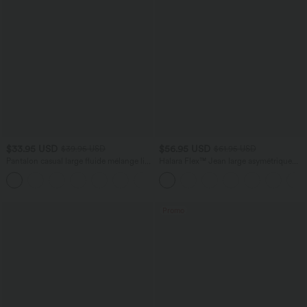
$33.95 USD
$56.95 USD
$39.95 USD
$61.95 USD
Pantalon casual large fluide mélange lin
Halara Flex™ Jean large asymétrique
taille haute avec cordon de serrage et
taille basse avec bouton, fermeture
+5
poches
éclair et poches multiples, délavé et
extensible en maille
Promo