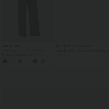
$44.95 USD
$56.95 USD
$61.95 USD
2 POUR 69,90€, 3 POUR 99,90€
Jean Barrel 7/8 taille basse Halara Flex™
avec poches zippées
Pantalon tailleur Halara Flex™
DayStretch coupe droite taille haute
+23
avec poches