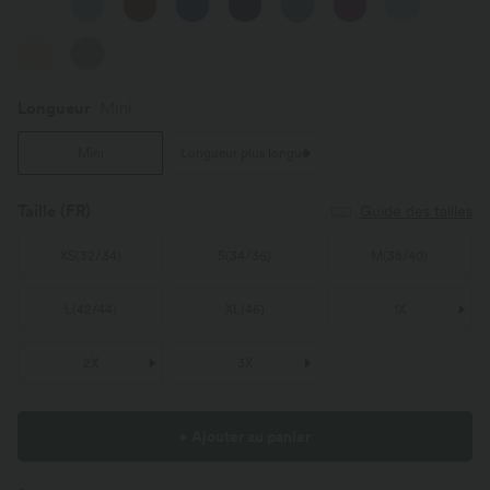
Longueur
Mini
Mini
Longueur plus longue
Taille
(FR)
Guide des tailles
XS
(
32/34
)
S
(
34/36
)
M
(
38/40
)
L
(
42/44
)
XL
(
46
)
1X
2X
3X
+ Ajouter au panier