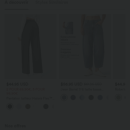
À découvrir
Styles Similaires
$44.95 USD
$56.95 USD
$44.95
$61.95 USD
2 POUR 69,90€, 3 POUR
Jean Barrel 7/8 taille basse
Robe long
99,90€
Halara Flex™ avec poches
poches lat
zippées
torsadé
Pantalon tailleur Halara Flex™
DayStretch coupe droite taille
+23
haute avec poches
Nos offres