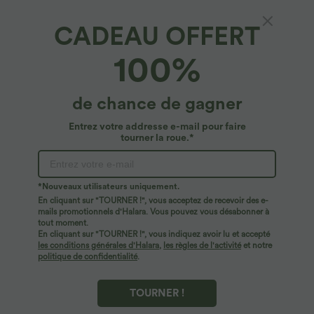
CADEAU OFFERT
Breezeful™*
100%
Jupe-short de danse mini Breezeful™ à taille
haute, plissée, 2-en-1, avec poches latérales
et arrière, ourlet asymétrique et séchage
4.8
(
1190
)
de chance de gagner
rapide
$33.95 USD
Entrez votre addresse e-mail pour faire
tourner la roue.*
*Nouveaux utilisateurs uniquement.
En cliquant sur "TOURNER !", vous acceptez de recevoir des e-
mails promotionnels d'Halara. Vous pouvez vous désabonner à
tout moment.
En cliquant sur "TOURNER !", vous indiquez avoir lu et accepté
les conditions générales d'Halara
,
les règles de l'activité
et notre
politique de confidentialité
.
TOURNER !