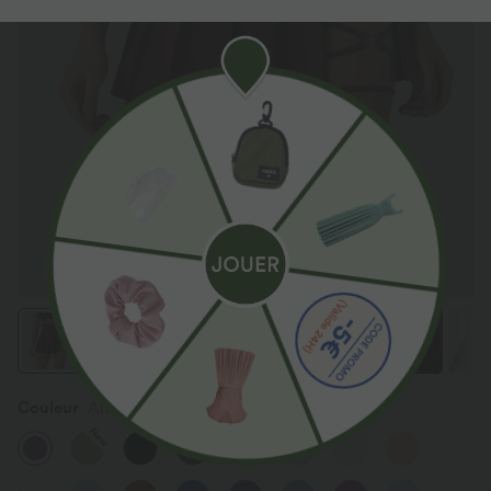
Couleur
Amaranth
New