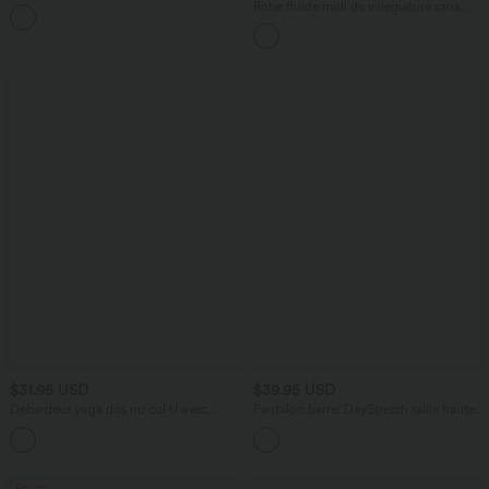
lyocell drapé avec cordon de serrage et
Robe fluide midi de villégiature sans
poches
manches, encolure carrée, dos nu croisé,
fronces et soutien-gorge intégré
$31.95 USD
$39.95 USD
Débardeur yoga dos nu col U avec
Pantalon barrel DayStretch taille haute
bretelles croisées, ourlet arrondi et effet
avec poches
frais InstantCool, protection solaire
UPF50+
Promo