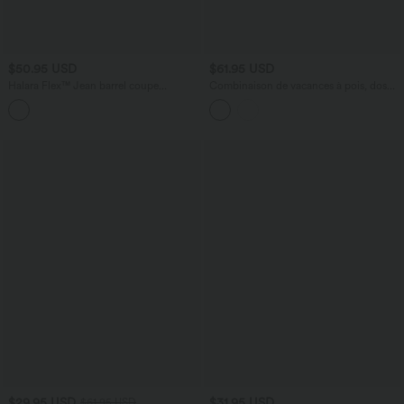
$50.95 USD
$61.95 USD
Halara Flex™ Jean barrel coupe
Combinaison de vacances à pois, dos
tonneau taille mi-haute avec poches
nu halter, coussinets amovibles, poches
et accès facile Easy Peasy
$29.95 USD
$31.95 USD
$61.95 USD