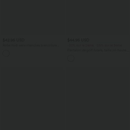
$42.95 USD
$44.95 USD
Robe midi sans manches à encolure
-20% sur le 2ème, -25% sur le 3ème
arrondie avec coussinets amovibles et
Pantalon de golf fuselé, taille mi-haute,
ourlet à volants
cordon, ourlet courbé, séchage rapide,
avec poches—UPF40+