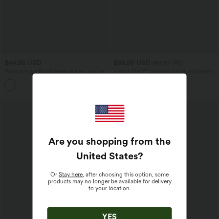
$44.95 USD
$56.95 USD
$61.95 USD
Robe longue fluide fendue avec poches
Halara Flex™ Jogging barrel en denim
latérales, dos nu et effet torsadé
taille mi-haute avec poches
+8
Are you shopping from the
United States
?
Or
Stay here
, after choosing this option, some
products may no longer be available for delivery
to your location.
YES