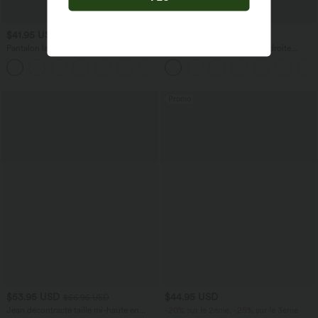
$41.95 USD
$36.95 USD
$44.95 USD
Pantalon large fluide taille haute avec
Pantalon taille haute coupe droite
cordon de serrage, poches latérales et
DayStretch avec poches
+15
aspect lin
Promo
$53.95 USD
$44.95 USD
$56.95 USD
Jean décontracté taille mi-haute en
-20% sur le 2ème, -25% sur le 3ème