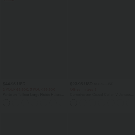
$44.95 USD
$23.95 USD
$50.95 USD
2 POUR 69,90€, 3 POUR 99,90€
Offres limitées ！
Pantalon Tailleur Large Fluide Halara
Combinaison Casual Col en V Jambes
Flex™ Gaufré Taille Haute Poches
Large Plissée Manches Courtes Poche
+21
Latérales
Latérale Gaufrée Fluide