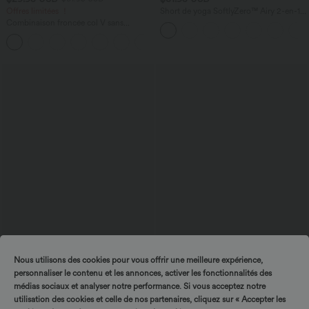
Offres limitées ！
Short de yoga SoftlyZero™ Airy 2-en-1
taille très haute avec poches et effet frais
Combinaison froncée col V sans
InstantCool 17,5 cm
manches avec poches - Easy Peasy
+7
Nous utilisons des cookies pour vous offrir une meilleure expérience,
$39.95 USD
$50.95 USD
$42.95 USD
personnaliser le contenu et les annonces, activer les fonctionnalités des
Short en jean ample Halara Flex™ taille
Halara Flex™ Jean Large Casual Taille
médias sociaux et analyser notre performance. Si vous acceptez notre
haute croisé gainant décontracté avec
Haute Poches Multiples Tricot
poches
Extensible Délavé
utilisation des cookies et celle de nos partenaires, cliquez sur « Accepter les