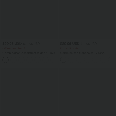
$29.95 USD
$29.95 USD
$56.95 USD
$61.95 USD
Offres limitées ！
Offres limitées ！
Combinaison décontractée dos nu avec
Combinaison froncée col V sans
poches latérales
manches avec poches - Easy Peasy
+10