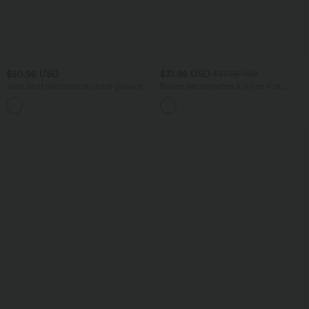
$50.95 USD
$31.95 USD
$33.95 USD
Jean droit décontracté croisé gainant
Blouse décontractée à col en V et
taille haute avec poches Halara Flex™
manches courtes bouffantes
+1