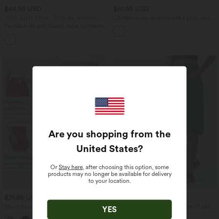
$44.95 USD
$61.95 USD
-20% sur le 2ème, -25% sur le 3ème
Combinaison de vacances à pois, dos
nu halter, coussinets amovibles, poches
Pantalon de golf fuselé, taille mi-haute,
et accès facile Easy Peasy
cordon, ourlet courbé, séchage rapide,
+2
avec poches—UPF40+
Are you shopping from the
United States
?
Or
Stay here
, after choosing this option, some
products may no longer be available for delivery
to your location.
$31.95 USD
$39.95 USD
$42.95 USD
Short de yoga SoftlyZero™ Airy 2-en-1
Short en jean ample Halara Flex™ taille
YES
taille très haute avec poches et effet frais
haute croisé gainant décontracté avec