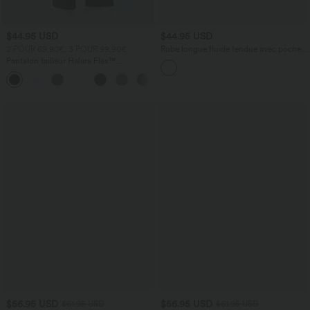
$44.95 USD
$44.95 USD
2 POUR 69,90€, 3 POUR 99,90€
Robe longue fluide fendue avec poches
latérales, dos nu et effet torsadé
Pantalon tailleur Halara Flex™
DayStretch coupe droite taille haute
+23
avec poches
$56.95 USD
$56.95 USD
$61.95 USD
$61.95 USD