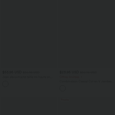
$53.95 USD
$23.95 USD
$56.95 USD
$50.95 USD
Jean décontracté taille mi-haute en
Offres limitées ！
lyocell drapé avec cordon de serrage et
Combinaison Casual Col en V Jambes
poches
Large Plissée Manches Courtes Poche
Latérale Gaufrée Fluide
Promo