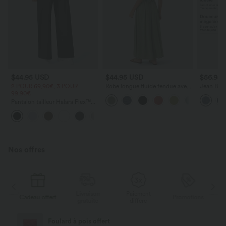
$44.95 USD
$44.95 USD
$56.95
2 POUR 69,90€, 3 POUR
Robe longue fluide fendue avec
Jean Barre
99,90€
poches latérales, dos nu et effet
Halara Fl
torsadé
zippées
Pantalon tailleur Halara Flex™
DayStretch coupe droite taille
+23
haute avec poches
Nos offres
Livraison
Paiement
s
Cadeau offert
Promotions
Ca
gratuite
différé
Foulard à pois offert