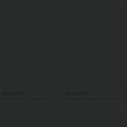
$61.95 USD
$25.95 USD
Robe de travail mi-longue fluide
Débardeur de yoga col rond froncé,
gainante à manches chauve-souris avec
tissu rafraîchissant - Protection UPF50+
poches