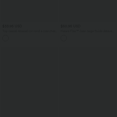
$33.95 USD
$50.95 USD
Top casual relaxed col rond à manches
Halara Flex™ Jean large fluide délavé
chauve-souris
taille haute à rayures avec poches
+1