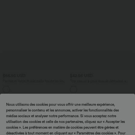
$56.95 USD
$42.95 USD
Pantalon large fluide taille haute en lin
Top casual à pois épaule dénudée à
mélangé avec poches et liens latéraux
manches courtes avec ourlet incurvé
asymétrique et brassière intégrée
Promo
Nous utilisons des cookies pour vous offrir une meilleure expérience,
personnaliser le contenu et les annonces, activer les fonctionnalités des
médias sociaux et analyser notre performance. Si vous acceptez notre
utilisation des cookies et celle de nos partenaires, cliquez sur « Accepter les
cookies ». Les préférences en matière de cookies peuvent être gérées et
désactivées à tout moment en cliquant sur « Paramètres des cookies ». Pour