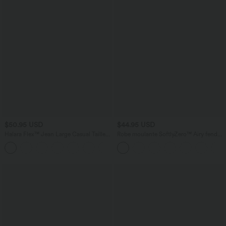
$50.95 USD
$44.95 USD
Halara Flex™ Jean Large Casual Taille
Robe moulante SoftlyZero™ Airy fendue
Haute Poches Multiples Tricot
à effet frais InstantCool, brassière
+2
Extensible Délavé
intégrée, dos nu croisé à lacets,
légèrement plissée pour invitée de
mariage et demoiselle d'honneur