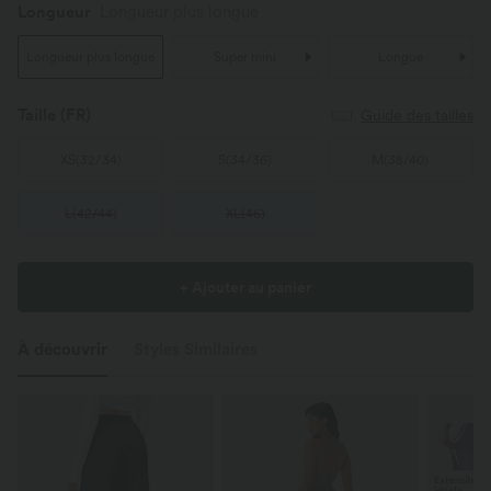
Longueur
Longueur plus longue
Longueur plus longue
Super mini
Longue
Taille
(FR)
Guide des tailles
XS
(
32/34
)
S
(
34/36
)
M
(
38/40
)
L
(
42/44
)
XL
(
46
)
+ Ajouter au panier
À découvrir
Styles Similaires