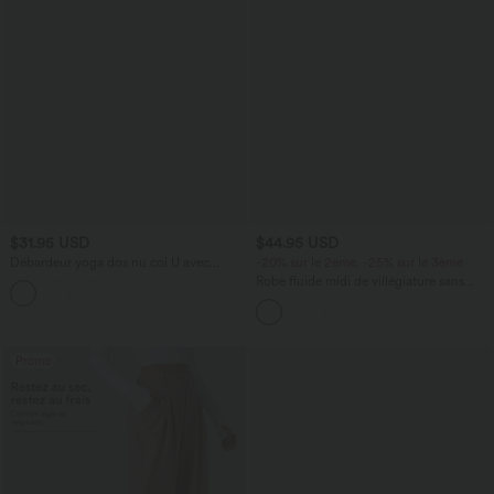
$31.95 USD
$44.95 USD
Débardeur yoga dos nu col U avec
-20% sur le 2ème, -25% sur le 3ème
bretelles croisées, ourlet arrondi et effet
Robe fluide midi de villégiature sans
frais InstantCool, protection solaire
manches, encolure carrée, dos nu croisé,
UPF50+
fronces et soutien-gorge intégré
Promo