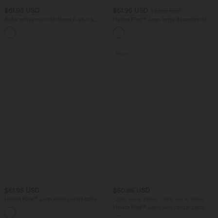
$61.95 USD
$61.95 USD
$67.95 USD
Robe active mini de danse 2-en-1 à
Halara Flex™ Jean large décontracté
petites fleurs, coussinets amovibles,
taille haute gainant avec poches
poches et accès facile Easy Peasy
Promo
$61.95 USD
$50.95 USD
Halara Flex™ Jean droit coloré taille
-20% sur le 2ème, -25% sur le 3ème
basse avec poches
Halara Flex™ Jean slim casual capri
taille haute avec fentes et poches