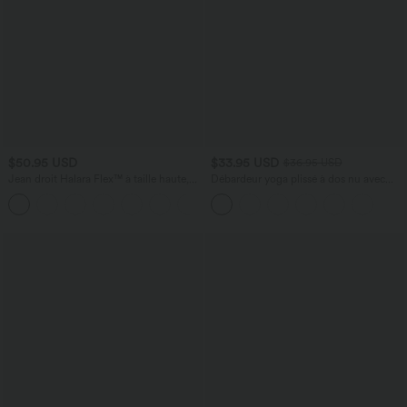
$50.95 USD
$33.95 USD
$36.95 USD
Jean droit Halara Flex™ à taille haute,
Débardeur yoga plissé à dos nu avec
poches multiples, effet délavé et tissu
bretelles croisées et séchage rapide
+3
extensible