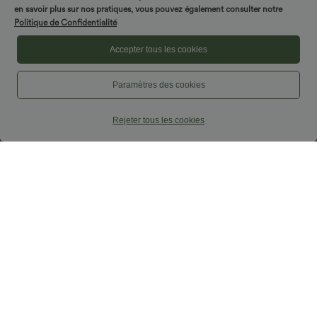
en savoir plus sur nos pratiques, vous pouvez également consulter notre
Politique de Confidentialité
Accepter tous les cookies
Paramètres des cookies
Rejeter tous les cookies
$50.95 USD
$48.95 USD
$56.95 USD
Pantalon taille haute coupe droite effet
2 POUR 69,90€, 3 POUR 99,90€
lin avec poches
Pantalon tailleur fuselé asymétrique
+5
taille moyenne Halara Flex™ DayStretch
avec poches
Promo