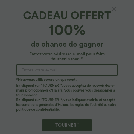
CADEAU OFFERT
Breezeful™*
100%
Jupe-short décontractée Breezeful™ taille
haute plissée 2-en-1 avec boucle ajustable à
séchage rapide et poche latérale - Longueur
4.8
(
42
)
de chance de gagner
rallongée
$42.95 USD
Entrez votre addresse e-mail pour faire
tourner la roue.*
*Nouveaux utilisateurs uniquement.
En cliquant sur "TOURNER !", vous acceptez de recevoir des e-
mails promotionnels d'Halara. Vous pouvez vous désabonner à
tout moment.
En cliquant sur "TOURNER !", vous indiquez avoir lu et accepté
les conditions générales d'Halara
,
les règles de l'activité
et notre
politique de confidentialité
.
TOURNER !