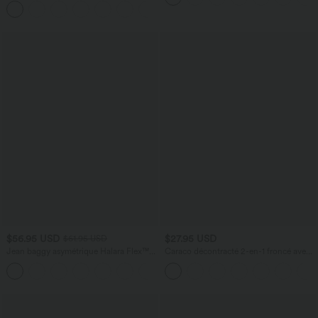
$56.95 USD
$27.95 USD
$61.95 USD
Jean baggy asymétrique Halara Flex™
Caraco décontracté 2-en-1 froncé avec
taille haute effet délavé avec poches
brassière intégrée bretelles réglables