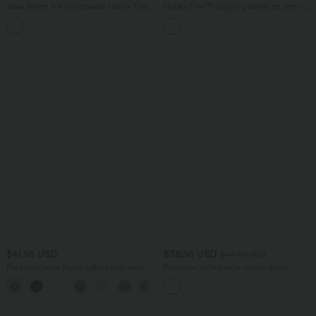
Jean Barrel 7/8 taille basse Halara Flex™
Halara Flex™ Jogging barrel en denim
avec poches zippées
taille mi-haute avec poches
$41.95 USD
$36.95 USD
$44.95 USD
Pantalon large fluide taille haute avec
Pantalon taille haute coupe droite
cordon de serrage, poches latérales et
DayStretch avec poches
+15
aspect lin