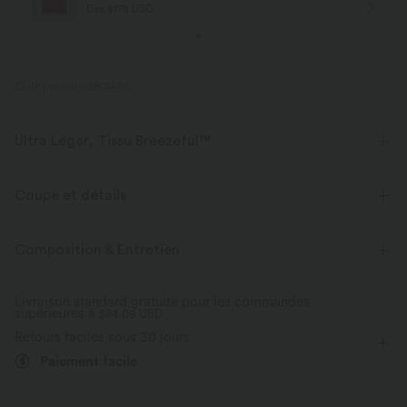
Dès $178 USD
ID de produit 02801439
Ultra Léger, Tissu Breezeful™
Faites de chaque mouvement une brise. C'est notre tissu le plus léger qui
sèche rapidement pour un confort supplémentaire.
Coupe et détails
Extensible dans les 4 sens
Tissu respirant
Short intégré
Taille plate
Poche latérale
Composition & Entretien
Asymétrique
Boucle
Plissé régulier
Décontracté
Tissu ultra léger
Séchage rapide
Livraison standard gratuite pour les commandes
supérieures à
Mini-longueur allongée
$84.09 USD
Taille haute
Élasticité moyenne
Évacue l’humidité
Retours faciles sous 30 jours
Élasticité quatre directions
Paiement facile