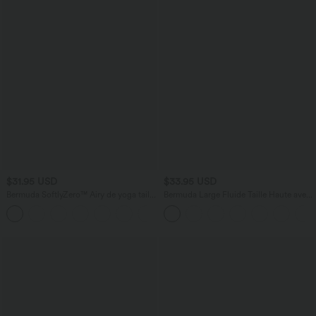
$31.95 USD
$33.95 USD
Bermuda SoftlyZero™ Airy de yoga taille
Bermuda Large Fluide Taille Haute avec
haute avec poches multiples et effet
Plis et Poches Latérales en Lin
+16
frais InstantCool
Synthétique