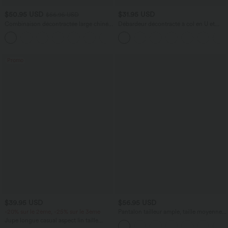
$50.95 USD
$31.95 USD
$56.95 USD
Combinaison décontractée large chinée
Débardeur décontracté à col en U et
froncée bretelles ajustables avec poches
brassière intégrée
+10
- Easy Peasy
Promo
$39.95 USD
$56.95 USD
-20% sur le 2ème, -25% sur le 3ème
Pantalon tailleur ample, taille moyenne,
coupe barrel, à poches
Jupe longue casual aspect lin taille
haute avec cordon de serrage