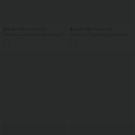
$33.95 USD
$56.95 USD
$39.95 USD
$61.95 USD
Pantalon casual large fluide mélange lin
Halara Flex™ Jean large asymétrique
taille haute avec cordon de serrage et
taille basse avec bouton, fermeture
+5
poches
éclair et poches multiples, délavé et
extensible en maille
Promo