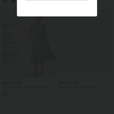
+23
InstantCool 17,5 cm
poches
$42.95 USD
$50.95 USD
Robe midi sans manches à encolure
Halara Flex™ Jean barrel coupe
arrondie avec coussinets amovibles et
tonneau taille mi-haute avec poches
ourlet à volants