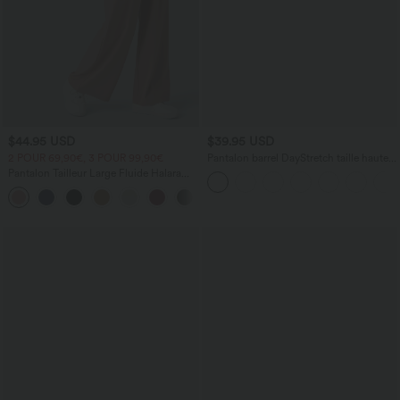
$44.95 USD
$39.95 USD
2 POUR 69,90€, 3 POUR 99,90€
Pantalon barrel DayStretch taille haute
avec poches
Pantalon Tailleur Large Fluide Halara
Flex™ Gaufré Taille Haute Poches
+21
Latérales