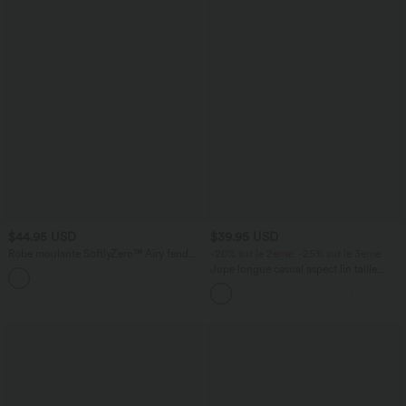
$44.95 USD
$39.95 USD
Robe moulante SoftlyZero™ Airy fendue
-20% sur le 2ème, -25% sur le 3ème
à effet frais InstantCool, brassière
Jupe longue casual aspect lin taille
+1
intégrée, dos nu croisé à lacets,
haute avec cordon de serrage
légèrement plissée pour invitée de
mariage et demoiselle d'honneur