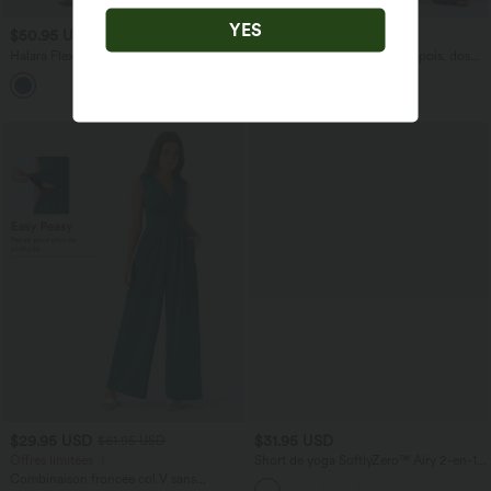
YES
$50.95 USD
$61.95 USD
Halara Flex™ Jean barrel coupe
Combinaison de vacances à pois, dos
tonneau taille mi-haute avec poches
nu halter, coussinets amovibles, poches
et accès facile Easy Peasy
$29.95 USD
$31.95 USD
$61.95 USD
Offres limitées ！
Short de yoga SoftlyZero™ Airy 2-en-1
taille très haute avec poches et effet frais
Combinaison froncée col V sans