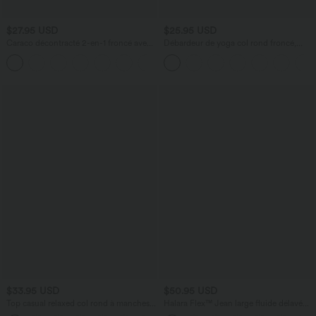
$27.95 USD
$25.95 USD
Caraco décontracté 2-en-1 froncé avec
Débardeur de yoga col rond froncé,
brassière intégrée bretelles réglables
tissu rafraîchissant - Protection UPF50+
$33.95 USD
$50.95 USD
Top casual relaxed col rond à manches
Halara Flex™ Jean large fluide délavé
chauve-souris
taille haute à rayures avec poches