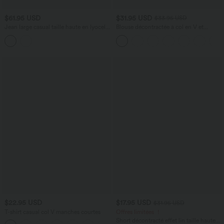
$61.95 USD
$31.95 USD
$33.95 USD
Jean large casual taille haute en lyocell
Blouse décontractée à col en V et
avec poches
manches courtes bouffantes
$22.95 USD
$17.95 USD
$31.95 USD
T-shirt casual col V manches courtes
Offres limitées ！
Short décontracté effet lin taille haute