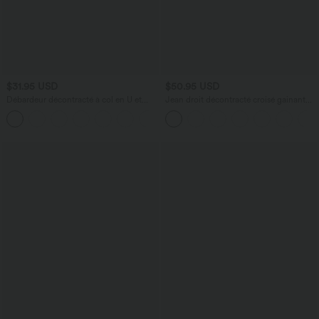
$31.95 USD
$50.95 USD
Débardeur décontracté à col en U et
Jean droit décontracté croisé gainant
brassière intégrée
taille haute avec poches Halara Flex™