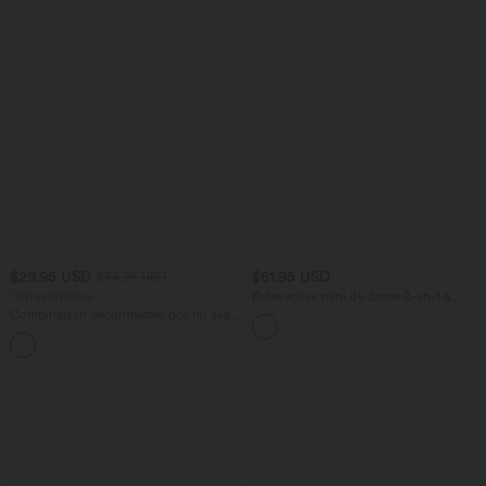
$29.95 USD
$61.95 USD
$56.95 USD
Offres limitées ！
Robe active mini de danse 2-en-1 à
petites fleurs, coussinets amovibles,
Combinaison décontractée dos nu avec
poches et accès facile Easy Peasy
poches latérales
+10