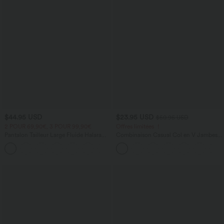
$44.95 USD
$23.95 USD
$50.95 USD
2 POUR 69,90€, 3 POUR 99,90€
Offres limitées ！
Pantalon Tailleur Large Fluide Halara
Combinaison Casual Col en V Jambes
Flex™ Gaufré Taille Haute Poches
Large Plissée Manches Courtes Poche
+21
Latérales
Latérale Gaufrée Fluide