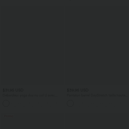
$31.95 USD
$39.95 USD
Débardeur yoga dos nu col U avec
Pantalon barrel DayStretch taille haute
bretelles croisées, ourlet arrondi et effet
avec poches
frais InstantCool, protection solaire
UPF50+
Promo