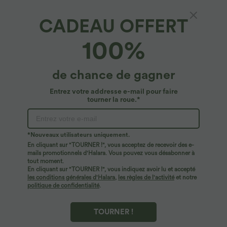
CADEAU OFFERT
Breezeful™*
100%
Breezeful™ Shorts 10cm Yoga Séchage
Rapide 2 en 1 Taille Haute Poches Latérales
Croisées
4.9
(
1732
)
de chance de gagner
$36.95 USD
Entrez votre addresse e-mail pour faire
tourner la roue.*
*Nouveaux utilisateurs uniquement.
En cliquant sur "TOURNER !", vous acceptez de recevoir des e-
mails promotionnels d'Halara. Vous pouvez vous désabonner à
tout moment.
En cliquant sur "TOURNER !", vous indiquez avoir lu et accepté
les conditions générales d'Halara
,
les règles de l'activité
et notre
politique de confidentialité
.
TOURNER !