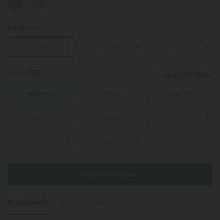
Longueur
10 cm
10 cm
12,5 cm
17,5 cm
Taille
(FR)
Guide des tailles
XS
(
32/34
)
S
(
34/36
)
M
(
38/40
)
L
(
42/44
)
XL
(
46
)
1X
2X
3X
+ Ajouter au panier
À découvrir
Styles Similaires