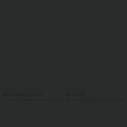
+1
$50.95 USD
$31.95 USD
$56.95 USD
Combinaison décontractée large chinée
Bermuda SoftlyZero™ Airy de yoga taille
froncée bretelles ajustables avec poches
haute avec poches multiples et effet
+10
- Easy Peasy
frais InstantCool