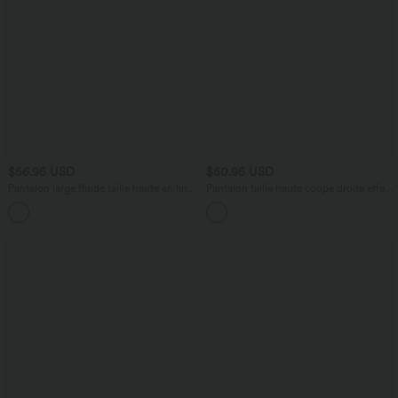
$56.95 USD
$50.95 USD
Pantalon large fluide taille haute en lin
Pantalon taille haute coupe droite effet
mélangé avec poches et liens latéraux
lin avec poches