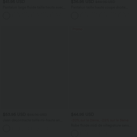
$41.95 USD
$36.95 USD
$44.95 USD
Pantalon large fluide taille haute avec
Pantalon taille haute coupe droite
cordon de serrage, poches latérales et
DayStretch avec poches
+15
aspect lin
Promo
$53.95 USD
$44.95 USD
$56.95 USD
Jean décontracté taille mi-haute en
-20% sur le 2ème, -25% sur le 3ème
lyocell drapé avec cordon de serrage et
Robe fluide midi de villégiature sans
poches
manches, encolure carrée, dos nu croisé,
fronces et soutien-gorge intégré