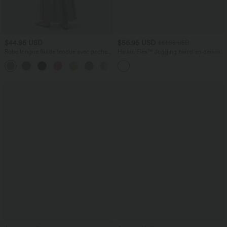
$44.95 USD
$56.95 USD
$61.95 USD
Robe longue fluide fendue avec poches
Halara Flex™ Jogging barrel en denim
latérales, dos nu et effet torsadé
taille mi-haute avec poches
+8