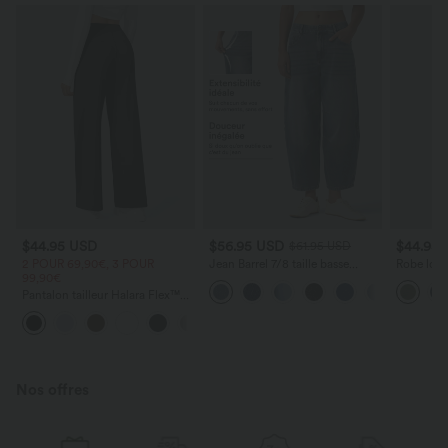
$44.95 USD
$56.95 USD
$44.95
$61.95 USD
2 POUR 69,90€, 3 POUR
Jean Barrel 7/8 taille basse
Robe long
99,90€
Halara Flex™ avec poches
poches lat
zippées
torsadé
Pantalon tailleur Halara Flex™
DayStretch coupe droite taille
+23
haute avec poches
Nos offres