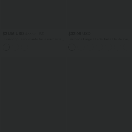
$31.95 USD
$33.95 USD
$33.95 USD
Jupe longue moulante taille mi-haute
Bermuda Large Fluide Taille Haute avec
avec nœud devant et fronces imprimé
Plis et Poches Latérales en Lin
floral/à rayures
Synthétique