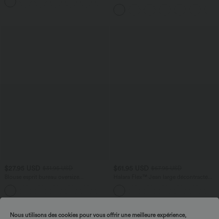
+9
avec cordon de serrage et poches
latérales
$27.95 USD
$61.95 USD
$31.95 USD
$67.95 USD
Blouse esprit bureau oversize
Halara Flex™ Jean large décontracté
défroissage facile, col V et manches
taille haute gainant avec poches
+1
courtes
Nous utilisons des cookies pour vous offrir une meilleure expérience,