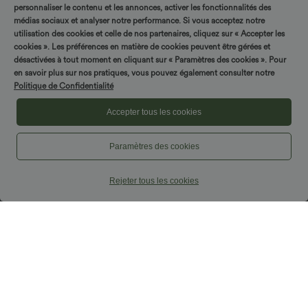
personnaliser le contenu et les annonces, activer les fonctionnalités des
médias sociaux et analyser notre performance. Si vous acceptez notre
utilisation des cookies et celle de nos partenaires, cliquez sur « Accepter les
cookies ». Les préférences en matière de cookies peuvent être gérées et
désactivées à tout moment en cliquant sur « Paramètres des cookies ». Pour
en savoir plus sur nos pratiques, vous pouvez également consulter notre
Politique de Confidentialité
Accepter tous les cookies
Paramètres des cookies
Rejeter tous les cookies
$33.95 USD
$42.95 USD
$36.95 USD
Débardeur yoga plissé à dos nu avec
Pantalon capri effet lin taille haute avec
bretelles croisées et séchage rapide
poches zippées
Promo