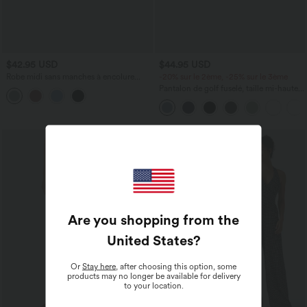
$42.95 USD
$44.95 USD
Robe midi sans manches à encolure
-20% sur le 2ème, -25% sur le 3ème
arrondie avec coussinets amovibles et
Pantalon de golf fuselé, taille mi-haute,
ourlet à volants
cordon, ourlet courbé, séchage rapide,
avec poches—UPF40+
Are you shopping from the
United States
?
Or
Stay here
, after choosing this option, some
products may no longer be available for delivery
to your location.