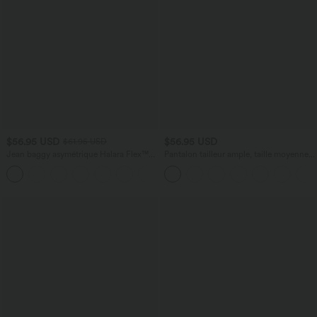
$56.95 USD
$56.95 USD
$61.95 USD
Jean baggy asymétrique Halara Flex™
Pantalon tailleur ample, taille moyenne,
taille haute effet délavé avec poches
coupe barrel, à poches