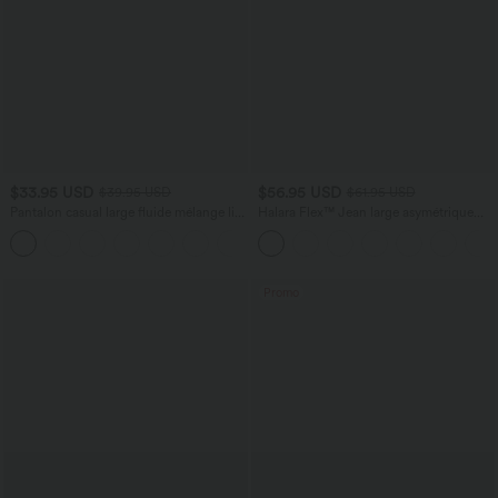
$33.95 USD
$56.95 USD
$39.95 USD
$61.95 USD
Pantalon casual large fluide mélange lin
Halara Flex™ Jean large asymétrique
taille haute avec cordon de serrage et
taille basse avec bouton, fermeture
+5
poches
éclair et poches multiples, délavé et
extensible en maille
Promo