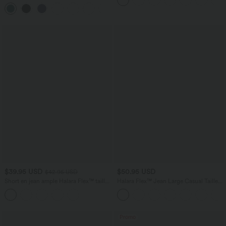
InstantCool 17,5 cm
manches avec poches - Easy Peasy
+7
$39.95 USD
$50.95 USD
$42.95 USD
Short en jean ample Halara Flex™ taille
Halara Flex™ Jean Large Casual Taille
haute croisé gainant décontracté avec
Haute Poches Multiples Tricot
poches
Extensible Délavé
Promo