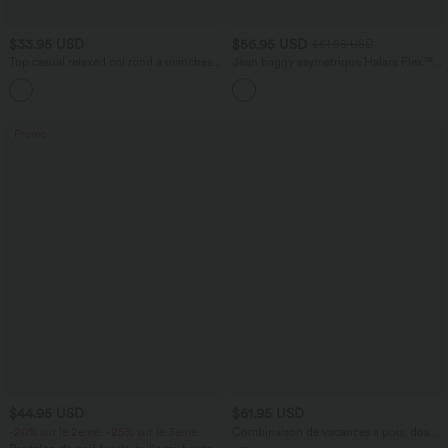
$33.95 USD
$56.95 USD
$61.95 USD
Top casual relaxed col rond à manches
Jean baggy asymétrique Halara Flex™
chauve-souris
taille haute effet délavé avec poches
+1
Promo
$44.95 USD
$61.95 USD
-20% sur le 2ème, -25% sur le 3ème
Combinaison de vacances à pois, dos
nu halter, coussinets amovibles, poches