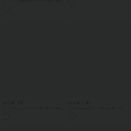
Pantalon de golf fuselé, taille mi-haute,
et accès facile Easy Peasy
cordon, ourlet courbé, séchage rapide,
+2
avec poches—UPF40+
$33.95 USD
$25.95 USD
Short de yoga 2-en-1 SoftlyZero™ Airy
Débardeur de yoga col rond froncé,
taille très haute effet frais InstantCool
tissu rafraîchissant - Protection UPF50+
+10
22,8 cm avec poches