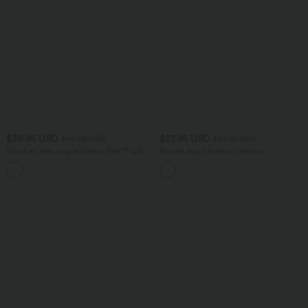
$39.95 USD
$27.95 USD
$42.95 USD
$31.95 USD
Short en jean ample Halara Flex™ taille
Blouse esprit bureau oversize
haute croisé gainant décontracté avec
défroissage facile, col V et manches
poches
courtes