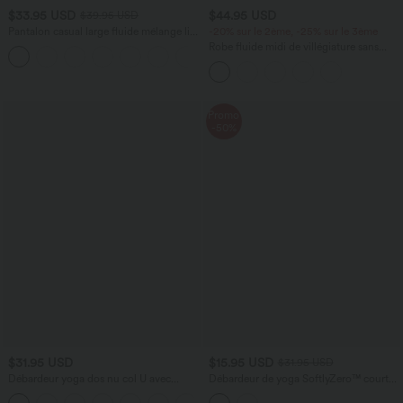
$33.95 USD
$44.95 USD
$39.95 USD
Pantalon casual large fluide mélange lin
-20% sur le 2ème, -25% sur le 3ème
taille haute avec cordon de serrage et
Robe fluide midi de villégiature sans
+5
poches
manches, encolure carrée, dos nu croisé,
fronces et soutien-gorge intégré
Promo
-50%
$31.95 USD
$15.95 USD
$31.95 USD
Débardeur yoga dos nu col U avec
Débardeur de yoga SoftlyZero™ court
bretelles croisées, ourlet arrondi et effet
col V dos nageur ourlet croisé avec