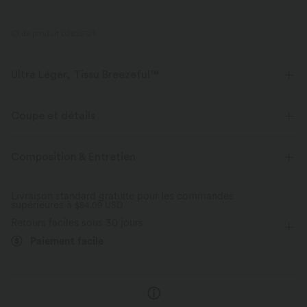
ID de produit 02825121
Ultra Léger, Tissu Breezeful™
Faites de chaque mouvement une brise. C'est notre tissu le plus léger qui
sèche rapidement pour un confort supplémentaire.
Coupe et détails
Extensible dans les 4 sens
Tissu respirant
Près du corps
Poches latérales
Col V
Composition & Entretien
Plissé irrégulier
Braguette zippée
Décontracté
Tissu ultra léger
Séchage rapide
Livraison standard gratuite pour les commandes
supérieures à
Longueur sol
$84.09 USD
Jambe large
Sans manches
Évacue l’humidité
Retours faciles sous 30 jours
Élasticité moyenne
Élasticité quatre directions
Paiement facile
Combinaison