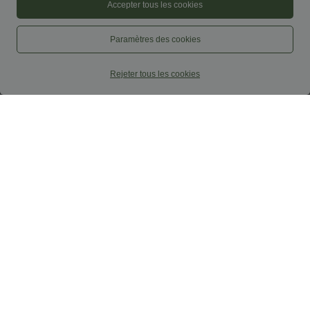
Accepter tous les cookies
Paramètres des cookies
Rejeter tous les cookies
$29.95 USD
$22.95 USD
$56.95 USD
Offres limitées ！
Débardeur yoga court Halara
UltraSculpt™ double bretelles torsadé
Combinaison décontractée dos nu avec
dos nu
poches latérales
+10