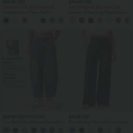
$44.95 USD
$44.95 USD
2 POUR 69,90€, 3 POUR 99,90€
2 POUR 69,90€, 3 POUR 99,90€
Pantalon tailleur Halara Flex™
Pantalon Tailleur Large Fluide Halara
DayStretch coupe droite taille haute
Flex™ Gaufré Taille Haute Poches
+23
avec poches
Latérales
$56.95 USD
$41.95 USD
$61.95 USD
Jean Barrel 7/8 taille basse Halara Flex™
Pantalon large fluide taille haute avec
avec poches zippées
cordon de serrage, poches latérales et
aspect lin