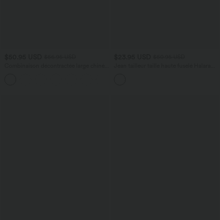
$50.95 USD
$23.95 USD
$56.95 USD
$50.95 USD
Combinaison décontractée large chinée
Jean tailleur taille haute fuselé Halara
froncée bretelles ajustables avec poches
Flex™ avec poches
+10
- Easy Peasy