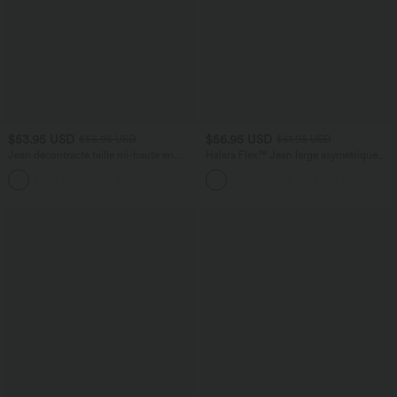
$53.95 USD
$56.95 USD
$56.95 USD
$61.95 USD
Jean décontracté taille mi-haute en
Halara Flex™ Jean large asymétrique
lyocell drapé avec cordon de serrage et
taille basse avec bouton, fermeture
poches
éclair et poches multiples, délavé et
extensible en maille