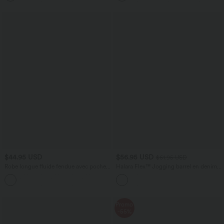
$44.95 USD
$56.95 USD
$61.95 USD
Robe longue fluide fendue avec poches
Halara Flex™ Jogging barrel en denim
latérales, dos nu et effet torsadé
taille mi-haute avec poches
+8
Promo
-55%