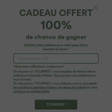
CADEAU OFFERT
Breezeful™*
100%
Breezeful™ Combinaison Dos Nu Poche
Zippée Invisible Sur le Côté Jambe Large
Séchage Rapide Grande Taille
4.8
(
172
)
de chance de gagner
$61.95 USD
Entrez votre addresse e-mail pour faire
tourner la roue.*
*Nouveaux utilisateurs uniquement.
En cliquant sur "TOURNER !", vous acceptez de recevoir des e-
mails promotionnels d'Halara. Vous pouvez vous désabonner à
tout moment.
En cliquant sur "TOURNER !", vous indiquez avoir lu et accepté
les conditions générales d'Halara
,
les règles de l'activité
et notre
politique de confidentialité
.
TOURNER !