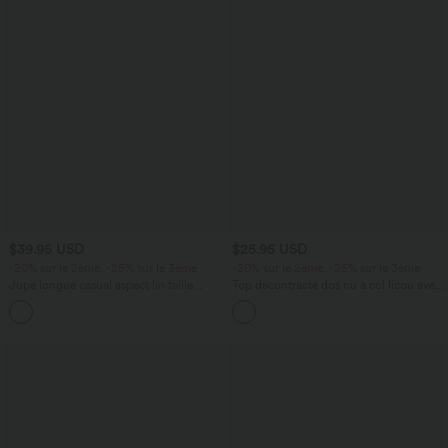
$39.95 USD
$25.95 USD
-20% sur le 2ème, -25% sur le 3ème
-20% sur le 2ème, -25% sur le 3ème
Jupe longue casual aspect lin taille
Top décontracté dos nu à col licou avec
haute avec cordon de serrage
lien dans le dos