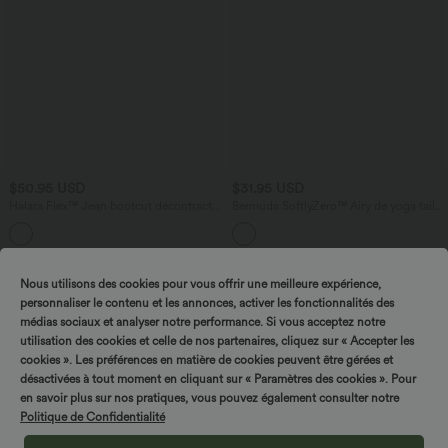
$50.95 USD
$31.95 USD
Halara Flex™ Jean bootcut décontracté
Bermuda SoftlyZero™ Airy de yoga taille
extensible délavé taille haute à poches
haute avec poches multiples et effet
+5
multiples
frais InstantCool
Nous utilisons des cookies pour vous offrir une meilleure expérience,
personnaliser le contenu et les annonces, activer les fonctionnalités des
médias sociaux et analyser notre performance. Si vous acceptez notre
utilisation des cookies et celle de nos partenaires, cliquez sur « Accepter les
cookies ». Les préférences en matière de cookies peuvent être gérées et
désactivées à tout moment en cliquant sur « Paramètres des cookies ». Pour
en savoir plus sur nos pratiques, vous pouvez également consulter notre
Politique de Confidentialité