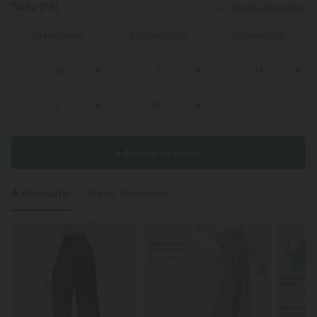
Taille
(FR)
Guide des tailles
1X
(
46W/48W
)
2X
(
50W/52W
)
3X
(
54W/56W
)
XS
S
M
L
XL
+ Ajouter au panier
À découvrir
Styles Similaires