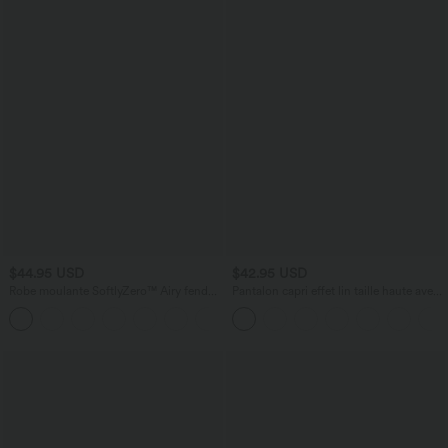
$44.95 USD
$42.95 USD
Robe moulante SoftlyZero™ Airy fendue
Pantalon capri effet lin taille haute avec
à effet frais InstantCool, brassière
poches zippées
+1
intégrée, dos nu croisé à lacets,
légèrement plissée pour invitée de
mariage et demoiselle d'honneur