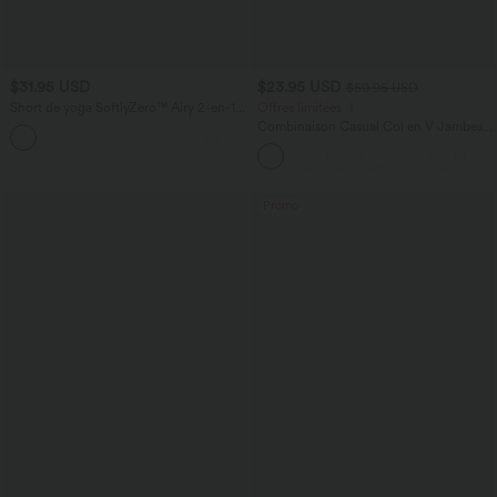
$31.95 USD
$23.95 USD
$50.95 USD
Short de yoga SoftlyZero™ Airy 2-en-1
Offres limitées ！
taille très haute avec poches et effet frais
Combinaison Casual Col en V Jambes
+23
InstantCool 17,5 cm
Large Plissée Manches Courtes Poche
Latérale Gaufrée Fluide
Promo