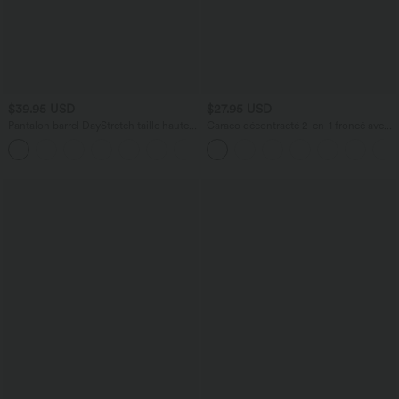
$39.95 USD
$27.95 USD
Pantalon barrel DayStretch taille haute
Caraco décontracté 2-en-1 froncé avec
avec poches
brassière intégrée bretelles réglables
+5