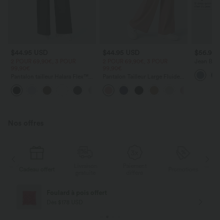
$44.95 USD
$44.95 USD
$56.95
2 POUR 69,90€, 3 POUR
2 POUR 69,90€, 3 POUR
Jean Barre
99,90€
99,90€
Halara Fl
zippées
Pantalon tailleur Halara Flex™
Pantalon Tailleur Large Fluide
DayStretch coupe droite taille
Halara Flex™ Gaufré Taille Haute
+23
haute avec poches
Poches Latérales
Nos offres
Livraison
Paiement
ert
Promotions
Cadeau offert
gratuite
différé
Livraison offerte
Dès $84 USD d'achat