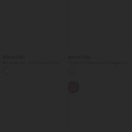
$42.95 USD
$50.95 USD
Robe midi sans manches à encolure
Jean droit décontracté croisé gainant
arrondie avec coussinets amovibles et
taille haute avec poches Halara Flex™
ourlet à volants
Promo
-53%