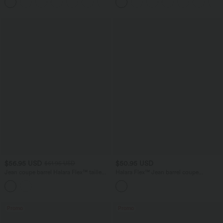
+2
Extensible Délavé
12,5 cm avec poches, longueur allongée
$56.95 USD
$50.95 USD
$61.95 USD
Jean coupe barrel Halara Flex™ taille
Halara Flex™ Jean barrel coupe
haute avec poches
tonneau taille mi-haute avec poches
Promo
Promo