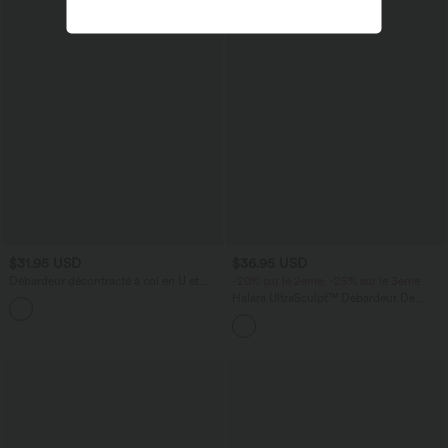
$31.95 USD
$36.95 USD
Débardeur décontracté à col en U et
-20% sur le 2ème, -25% sur le 3ème
brassière intégrée
Halara UltraSculpt™ Débardeur De
Course à Col en U Dos Nu Ourlet
Incurvé Croisé