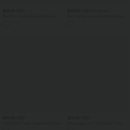
$44.95 USD
$33.95 USD
$36.95 USD
Pantalon Fluide Large Taille Haute
Short tailleur ample DayStretch taille
Poches Latérales Palazzo Solide Casual
haute 17,5 cm avec poches
+5
Linen-Feel
$50.95 USD
$25.95 USD
Halara Flex™ Jean Large Casual Taille
Short yoga 2-en-1 SoftlyZero™ Airy
Haute Poches Multiples Tricot
effet frais InstantCool taille très haute