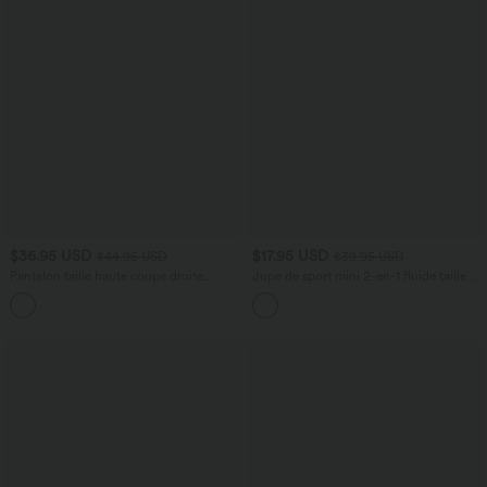
$36.95 USD
$17.95 USD
$44.95 USD
$39.95 USD
Pantalon taille haute coupe droite
Jupe de sport mini 2-en-1 fluide taille
DayStretch avec poches
mi-haute en mesh léopard avec poche
+23