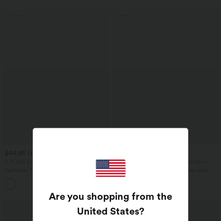
Promo
Promo
$44.95 USD
$44.95 USD
2 POUR 69,90€, 3 POUR 99,90€
-20% sur le 2ème, -25% sur le 3ème
Pantalon Tailleur Large Fluide Halara
Robe fluide midi de villégiature sans
Flex™ Gaufré Taille Haute Poches
manches, encolure carrée, dos nu croisé,
+21
Latérales
fronces et soutien-gorge intégré
Are you shopping from the
United States
?