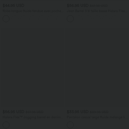
$44.95 USD
$56.95 USD
$61.95 USD
Robe longue fluide fendue avec poches
Jean Barrel 7/8 taille basse Halara Flex™
latérales, dos nu et effet torsadé
avec poches zippées
+8
$56.95 USD
$33.95 USD
$61.95 USD
$39.95 USD
Halara Flex™ Jogging barrel en denim
Pantalon casual large fluide mélange lin
taille mi-haute avec poches
taille haute avec cordon de serrage et
poches