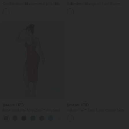
Combinaison de vacances à pois, dos
Débardeur de yoga col rond froncé,
nu halter, coussinets amovibles, poches
tissu rafraîchissant - Protection UPF50+
et accès facile Easy Peasy
$44.95 USD
$50.95 USD
Robe moulante SoftlyZero™ Airy fendue
Halara Flex™ Jean Large Casual Taille
à effet frais InstantCool, brassière
Haute Poches Multiples Tricot
+1
intégrée, dos nu croisé à lacets,
Extensible Délavé
légèrement plissée pour invitée de
mariage et demoiselle d'honneur