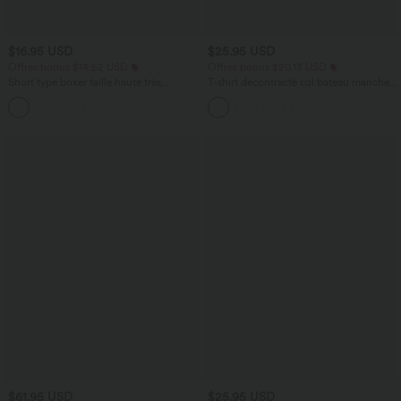
$16.95 USD
$25.95 USD
Offres bonus $14.52 USD
Offres bonus $20.13 USD
Short type boxer taille haute très
T-shirt décontracté col bateau manches
extensible et doux pour la détente
courtes coton
$61.95 USD
$25.95 USD