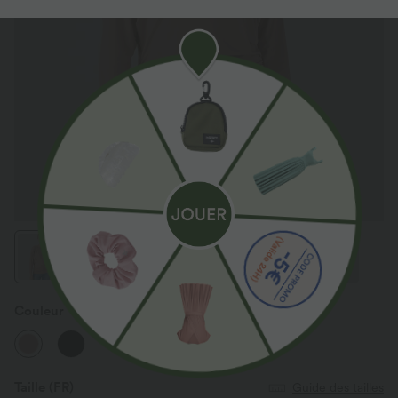
Couleur
Misty Rose
Taille
(FR)
Guide des tailles