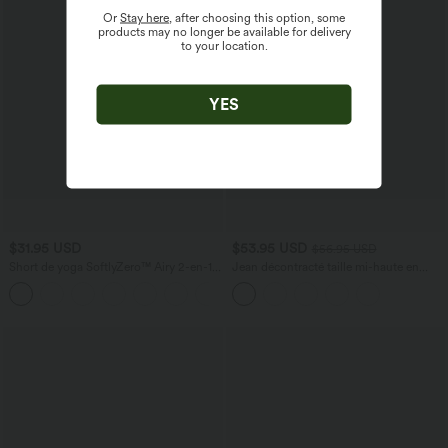
Or
Stay here
, after choosing this option, some
products may no longer be available for delivery
to your location.
YES
$31.95 USD
$53.95 USD
$56.95 USD
Short de yoga SoftlyZero™ Airy 2-en-1
Jean décontracté taille mi-haute en
taille très haute avec poches et effet frais
lyocell drapé avec cordon de serrage et
+23
InstantCool 17,5 cm
poches