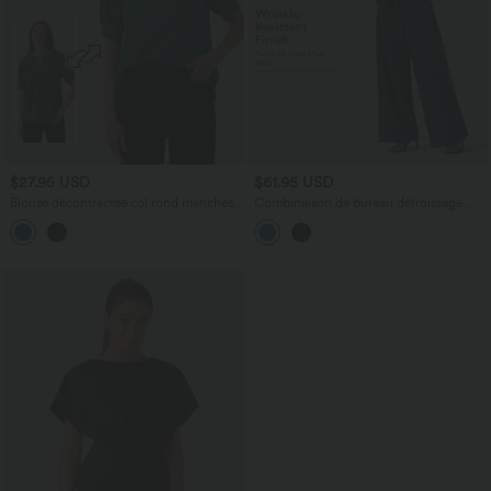
$27.95 USD
$61.95 USD
Blouse décontractée col rond manches
Combinaison de bureau défroissage
courtes - réversible
facile accès facile Easy Peasy, encolure
bateau, sans manches, liens côtés et
poches