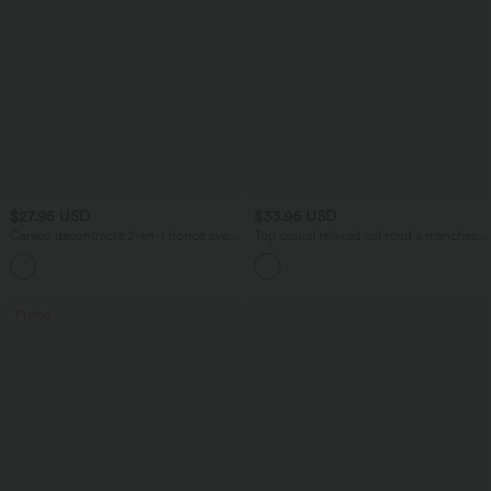
$27.95 USD
$33.95 USD
Caraco décontracté 2-en-1 froncé avec
Top casual relaxed col rond à manches
brassière intégrée bretelles réglables
chauve-souris
Promo