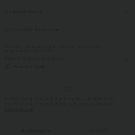
Coupe et détails
Pour : les activités décontractées
Coupe ample
Composition & Entretien
Col bateau
Froncé
Longueur hanches
Livraison standard gratuite pour les commandes
supérieures à
Manches longues
$84.09 USD
Retours faciles sous 30 jours
Paiement facile
Le logo est en cours d’intégration. Selon le style ou la
couleur, l’article reçu peut être livré avec ou sans logo.
En savoir plus
À découvrir
Avis(57)