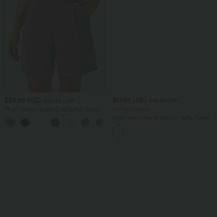
$33.95 USD
$17.95 USD
$36.95 USD
$31.95 USD
Short tailleur ample DayStretch taille
Offres limitées ！
haute 17,5 cm avec poches
Short décontracté effet lin taille haute
+4
avec cordon de serrage et poches
latérales