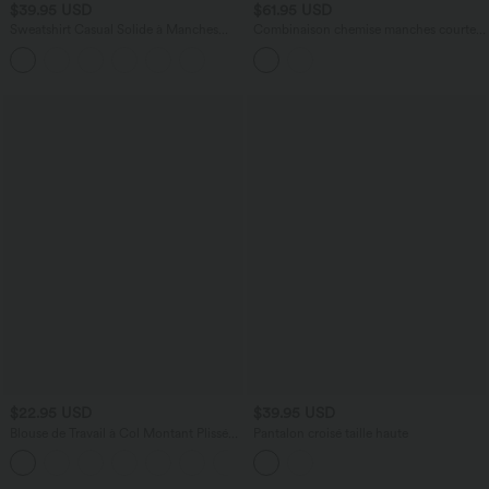
$39.95 USD
$61.95 USD
Sweatshirt Casual Solide à Manches
Combinaison chemise manches courtes
Raglan et Col Rond
bureau à effet frais avec ceintures et
poches, accès facile Easy Peasy
$22.95 USD
$39.95 USD
Blouse de Travail à Col Montant Plissée
Pantalon croisé taille haute
avec Boutons dans le Dos et Manches
Courtes