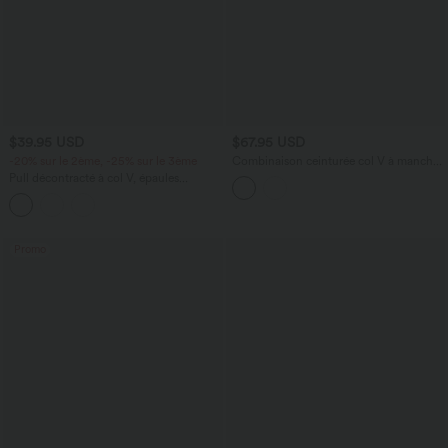
$39.95 USD
$67.95 USD
-20% sur le 2ème, -25% sur le 3ème
Combinaison ceinturée col V à manches
longues avec poches - Easy Peasy
Pull décontracté à col V, épaules
tombantes et manches longues avec
drapé
Promo