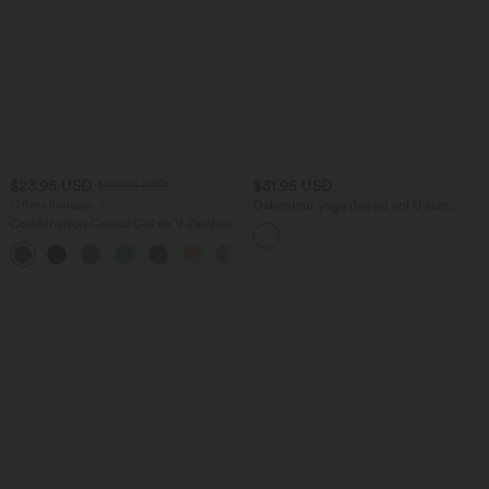
$23.95 USD
$31.95 USD
$50.95 USD
Offres limitées ！
Débardeur yoga dos nu col U avec
bretelles croisées, ourlet arrondi et effet
Combinaison Casual Col en V Jambes
frais InstantCool, protection solaire
Large Plissée Manches Courtes Poche
UPF50+
+5
Latérale Gaufrée Fluide