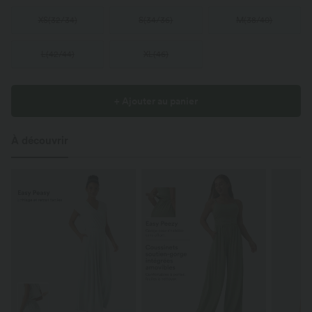
XS
(
32/34
)
S
(
34/36
)
M
(
38/40
)
L
(
42/44
)
XL
(
46
)
+ Ajouter au panier
À découvrir