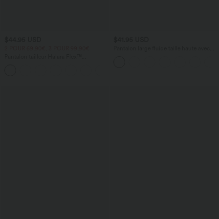
$44.95 USD
$41.95 USD
2 POUR 69,90€, 3 POUR 99,90€
Pantalon large fluide taille haute avec
cordon de serrage, poches latérales et
Pantalon tailleur Halara Flex™
aspect lin
DayStretch coupe droite taille haute
+23
avec poches