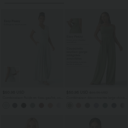
$50.95 USD
$50.95 USD
$56.95 USD
Combinaison fluide en tissu gaufré, col
Combinaison décontractée large chinée
V, manches courtes, jambes larges et
froncée bretelles ajustables avec poches
poches latérales - Easy Peasy Edition
- Easy Peasy