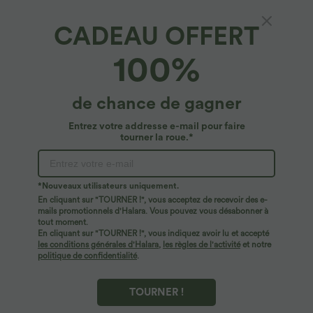
CADEAU OFFERT
Top Casual à Col Bateau Manches Longues et
100%
Ruché
4.9
(
57
)
de chance de gagner
$27.95 USD
Entrez votre addresse e-mail pour faire
tourner la roue.*
*Nouveaux utilisateurs uniquement.
En cliquant sur "TOURNER !", vous acceptez de recevoir des e-
mails promotionnels d'Halara. Vous pouvez vous désabonner à
tout moment.
En cliquant sur "TOURNER !", vous indiquez avoir lu et accepté
les conditions générales d'Halara
,
les règles de l'activité
et notre
politique de confidentialité
.
TOURNER !