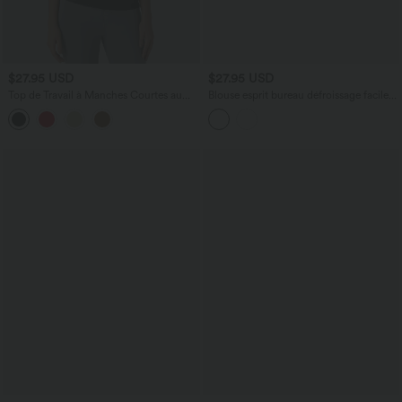
$27.95 USD
$27.95 USD
Top de Travail à Manches Courtes au
Blouse esprit bureau défroissage facile
Niveau des Coudes et Plissé
sans manches, encolure bateau et lien
au dos