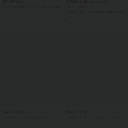
$31.95 USD
$29.95 USD
$56.95 USD
Bermuda SoftlyZero™ Airy de yoga taille
Offres limitées ！
haute avec poches multiples et effet
Combinaison décontractée dos nu avec
+16
frais InstantCool
poches latérales
$44.95 USD
$42.95 USD
Pantalon Fluide Large Taille Haute
Pantalon tailleur légèrement évasé taille
Poches Latérales Palazzo Solide Casual
haute avec poches arrière Halara Flex™
+5
Linen-Feel