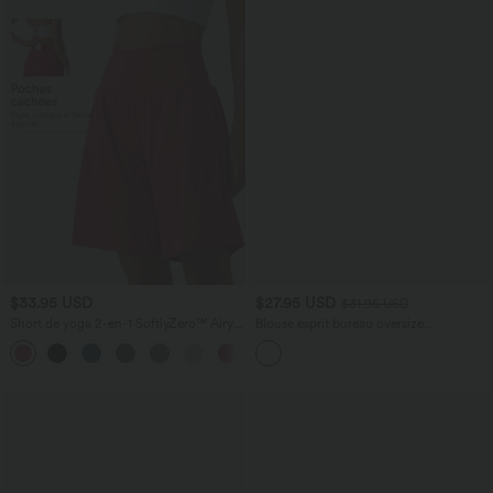
$33.95 USD
$27.95 USD
$31.95 USD
Short de yoga 2-en-1 SoftlyZero™ Airy
Blouse esprit bureau oversize
taille très haute effet frais InstantCool
défroissage facile, col V et manches
+10
22,8 cm avec poches
courtes