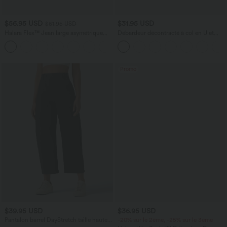
$56.95 USD
$31.95 USD
$61.95 USD
Halara Flex™ Jean large asymétrique
Débardeur décontracté à col en U et
taille basse avec bouton, fermeture
brassière intégrée
+5
éclair et poches multiples, délavé et
extensible en maille
Promo
$39.95 USD
$36.95 USD
Pantalon barrel DayStretch taille haute
-20% sur le 2ème, -25% sur le 3ème