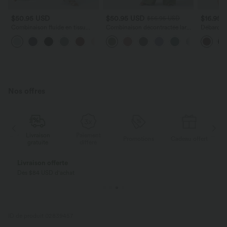
$50.95 USD
$50.95 USD
$16.95 
$56.95 USD
Combinaison fluide en tissu
Combinaison décontractée large
Débardeur
gaufré, col V, manches courtes,
chinée froncée bretelles
doubles b
jambes larges et poches latérales
ajustables avec poches - Easy
effet usé
- Easy Peasy Edition
Peasy
Nos offres
Livraison
Paiement
ert
Promotions
Cadeau offert
gratuite
différé
Livraison offerte
Dès $84 USD d'achat
ID de produit 02839457