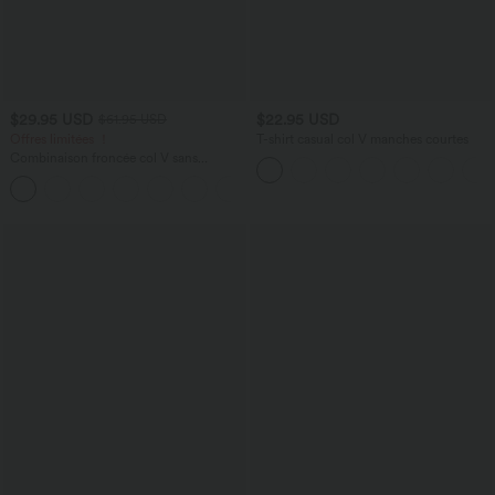
$29.95 USD
$22.95 USD
$61.95 USD
Offres limitées ！
T-shirt casual col V manches courtes
Combinaison froncée col V sans
manches avec poches - Easy Peasy
+7