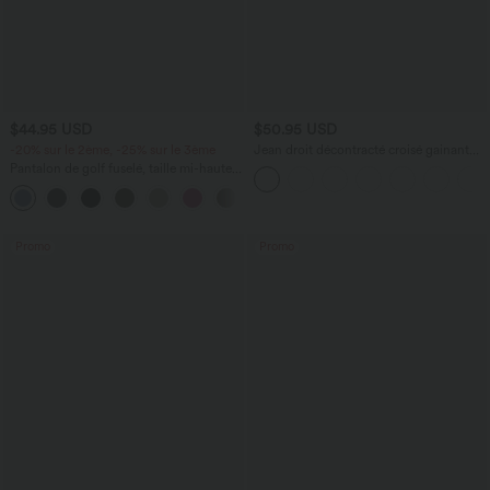
$44.95 USD
$50.95 USD
-20% sur le 2ème, -25% sur le 3ème
Jean droit décontracté croisé gainant
taille haute avec poches Halara Flex™
Pantalon de golf fuselé, taille mi-haute,
cordon, ourlet courbé, séchage rapide,
+2
avec poches—UPF40+
Promo
Promo