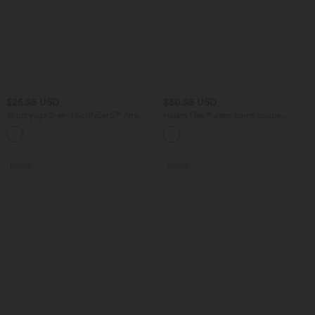
$25.95 USD
$50.95 USD
Short yoga 2-en-1 SoftlyZero™ Airy
Halara Flex™ Jean barrel coupe
effet frais InstantCool taille très haute
tonneau taille mi-haute avec poches
+20
12,5 cm avec poches, longueur allongée
Promo
Promo