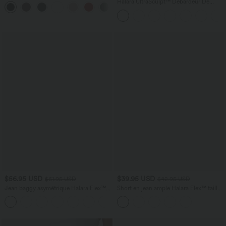
avec poches
Halara UltraSculpt™ Débardeur De
+5
Course à Col en U Dos Nu Ourlet
Incurvé Croisé
$56.95 USD
$39.95 USD
$61.95 USD
$42.95 USD
Jean baggy asymétrique Halara Flex™
Short en jean ample Halara Flex™ taille
taille haute effet délavé avec poches
haute croisé gainant décontracté avec
poches