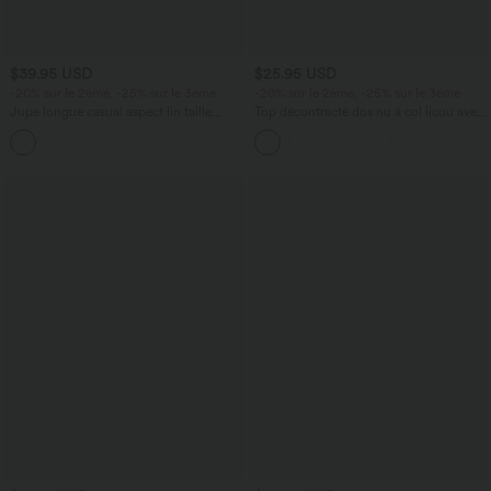
$39.95 USD
$25.95 USD
-20% sur le 2ème, -25% sur le 3ème
-20% sur le 2ème, -25% sur le 3ème
Jupe longue casual aspect lin taille
Top décontracté dos nu à col licou avec
haute avec cordon de serrage
lien dans le dos