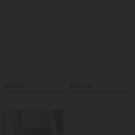
$42.95 USD
$42.95 USD
Pantalon capri effet lin taille haute avec
Robe midi sans manches à encolure
poches zippées
arrondie avec coussinets amovibles et
+7
ourlet à volants