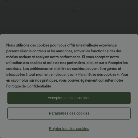
Promo
Nous utilisons des cookies pour vous offrir une meilleure expérience,
personnaliser le contenu et les annonces, activer les fonctionnalités des
médias sociaux et analyser notre performance. Si vous acceptez notre
utilisation des cookies et celle de nos partenaires, cliquez sur « Accepter les
cookies ». Les préférences en matière de cookies peuvent être gérées et
désactivées à tout moment en cliquant sur « Paramètres des cookies ». Pour
en savoir plus sur nos pratiques, vous pouvez également consulter notre
Politique de Confidentialité
$56.95 USD
$22.95 USD
Accepter tous les cookies
Pantalon tailleur ample, taille moyenne,
Offres bonus $20.13 USD
coupe barrel, à poches
T-shirt décontracté col V manches
+3
courtes coupe courte
Paramètres des cookies
Rejeter tous les cookies