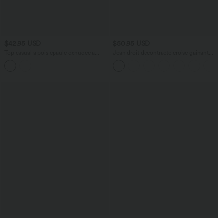
$42.95 USD
$50.95 USD
Top casual à pois épaule dénudée à
Jean droit décontracté croisé gainant
manches courtes avec ourlet incurvé
taille haute avec poches Halara Flex™
asymétrique et brassière intégrée