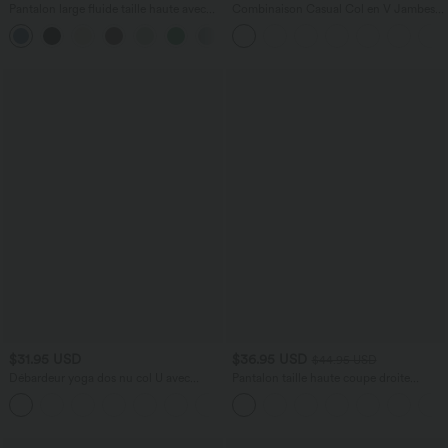
Pantalon large fluide taille haute avec
Combinaison Casual Col en V Jambes
cordon de serrage, poches latérales et
Large Plissée Manches Courtes Poche
+15
aspect lin
Latérale Gaufrée Fluide
$31.95 USD
$36.95 USD
$44.95 USD
Débardeur yoga dos nu col U avec
Pantalon taille haute coupe droite
bretelles croisées, ourlet arrondi et effet
DayStretch avec poches
frais InstantCool, protection solaire
UPF50+