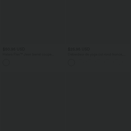
$50.95 USD
$25.95 USD
Halara Flex™ Jean barrel coupe
Débardeur de yoga col rond froncé,
tonneau taille mi-haute avec poches
tissu rafraîchissant - Protection UPF50+