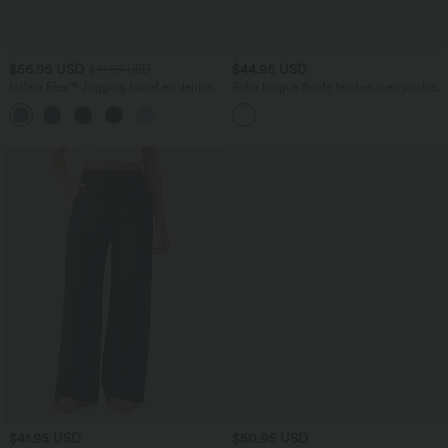
$56.95 USD
$44.95 USD
$61.95 USD
Halara Flex™ Jogging barrel en denim
Robe longue fluide fendue avec poches
taille mi-haute avec poches
latérales, dos nu et effet torsadé
$41.95 USD
$50.95 USD