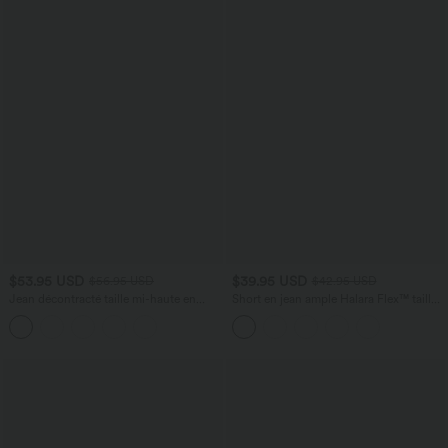
$53.95 USD
$39.95 USD
$56.95 USD
$42.95 USD
Jean décontracté taille mi-haute en
Short en jean ample Halara Flex™ taille
lyocell drapé avec cordon de serrage et
haute croisé gainant décontracté avec
poches
poches