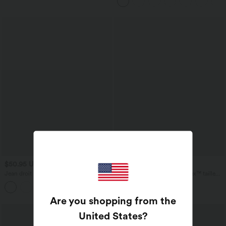
avec poches—UPF40+
$50.95 USD
$56.95 USD
$61.95 USD
Jean droit Halara Flex™ à taille haute,
Jean coupe barrel Halara Flex™ taille
poches multiples, effet délavé et tissu
haute avec poches
+3
extensible
Are you shopping from the
United States
?