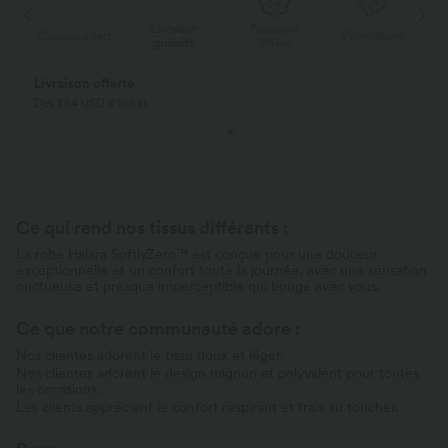
Livraison
Paiement
ert
Promotions
Cadeau offert
gratuite
différé
Livraison offerte
Dès $84 USD d'achat
Ce qui rend nos tissus différents :
La robe Halara SoftlyZero™ est conçue pour une douceur
exceptionnelle et un confort toute la journée, avec une sensation
onctueuse et presque imperceptible qui bouge avec vous.
Ce que notre communauté adore :
Nos clientes adorent le tissu doux et léger.
Nos clientes adorent le design mignon et polyvalent pour toutes
les occasions.
Les clients apprécient le confort respirant et frais au toucher.