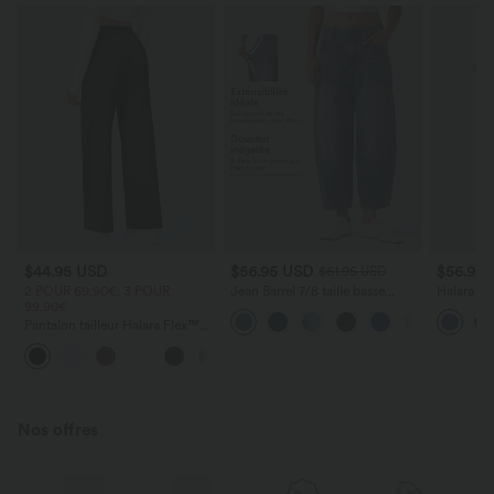
$44.95 USD
$56.95 USD
$56.95
$61.95 USD
2 POUR 69,90€, 3 POUR
Jean Barrel 7/8 taille basse
Halara Fl
99,90€
Halara Flex™ avec poches
denim tai
zippées
poches
Pantalon tailleur Halara Flex™
DayStretch coupe droite taille
+23
haute avec poches
Nos offres