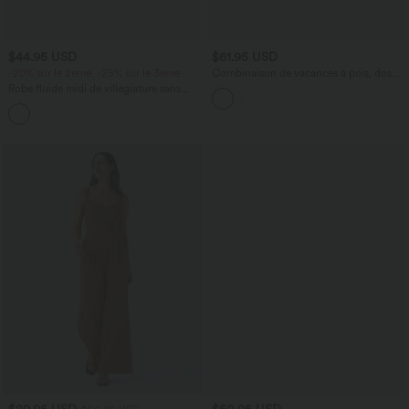
$44.95 USD
$61.95 USD
-20% sur le 2ème, -25% sur le 3ème
Combinaison de vacances à pois, dos
nu halter, coussinets amovibles, poches
Robe fluide midi de villégiature sans
et accès facile Easy Peasy
manches, encolure carrée, dos nu croisé,
fronces et soutien-gorge intégré