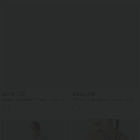
mariage et demoiselle d'honneur
$31.95 USD
$31.95 USD
Bermuda SoftlyZero™ Airy de yoga taille
Débardeur décontracté à col en U et
haute avec poches multiples et effet
brassière intégrée
+16
frais InstantCool