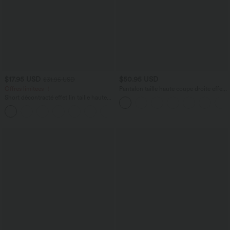
$17.95 USD
$50.95 USD
$31.95 USD
Offres limitées ！
Pantalon taille haute coupe droite effet
lin avec poches
Short décontracté effet lin taille haute
avec cordon de serrage et poches
latérales