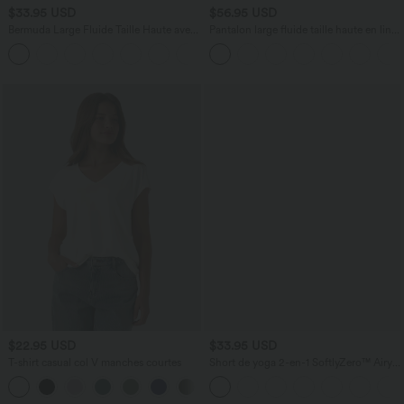
$33.95 USD
$56.95 USD
Bermuda Large Fluide Taille Haute avec
Pantalon large fluide taille haute en lin
Plis et Poches Latérales en Lin
mélangé avec poches et liens latéraux
Synthétique
$22.95 USD
$33.95 USD
T-shirt casual col V manches courtes
Short de yoga 2-en-1 SoftlyZero™ Airy
taille très haute effet frais InstantCool
+9
22,8 cm avec poches