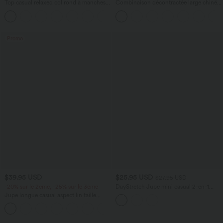
Top casual relaxed col rond à manches
Combinaison décontractée large chinée
chauve-souris
froncée bretelles ajustables avec poches
+1
- Easy Peasy
Promo
$39.95 USD
$25.95 USD
$27.95 USD
-20% sur le 2ème, -25% sur le 3ème
DayStretch Jupe mini casual 2-en-1
bodycon plissée croisée taille haute
Jupe longue casual aspect lin taille
haute avec cordon de serrage