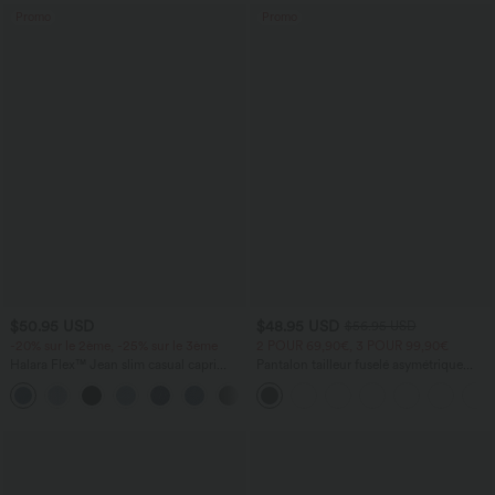
Promo
Promo
$50.95 USD
$48.95 USD
$56.95 USD
-20% sur le 2ème, -25% sur le 3ème
2 POUR 69,90€, 3 POUR 99,90€
Halara Flex™ Jean slim casual capri
Pantalon tailleur fuselé asymétrique
taille haute avec fentes et poches
taille moyenne Halara Flex™ DayStretch
avec poches