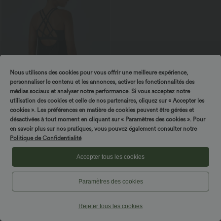
Nous utilisons des cookies pour vous offrir une meilleure expérience,
personnaliser le contenu et les annonces, activer les fonctionnalités des
médias sociaux et analyser notre performance. Si vous acceptez notre
utilisation des cookies et celle de nos partenaires, cliquez sur « Accepter les
cookies ». Les préférences en matière de cookies peuvent être gérées et
$36.95 USD
$25.95 USD
désactivées à tout moment en cliquant sur « Paramètres des cookies ». Pour
-20% sur le 2ème, -25% sur le 3ème
-20% sur le 2ème, -25% sur le 3ème
en savoir plus sur nos pratiques, vous pouvez également consulter notre
Halara UltraSculpt™ Débardeur De
Top décontracté dos nu à col licou avec
Course à Col en U Dos Nu Ourlet
lien dans le dos
Politique de Confidentialité
+11
Incurvé Croisé
Accepter tous les cookies
Paramètres des cookies
Rejeter tous les cookies