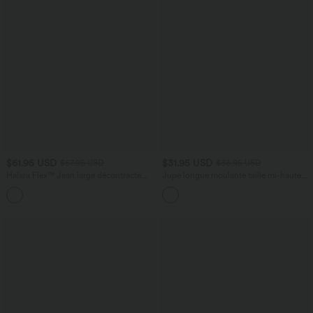
$61.95 USD
$31.95 USD
$67.95 USD
$33.95 USD
Halara Flex™ Jean large décontracté
Jupe longue moulante taille mi-haute
taille haute gainant avec poches
avec nœud devant et fronces imprimé
floral/à rayures