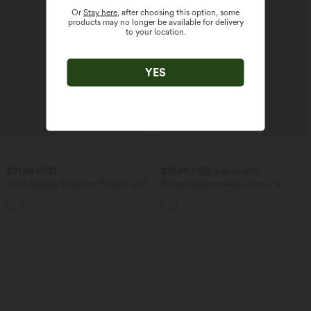
Or
Stay here
, after choosing this option, some
products may no longer be available for delivery
to your location.
YES
$31.95 USD
$31.95 USD
$33.95 USD
Short de yoga SoftlyZero™ Airy 2-en-1
Blouse décontractée à col en V et
taille très haute avec poches et effet frais
manches courtes bouffantes
+23
InstantCool 17,5 cm