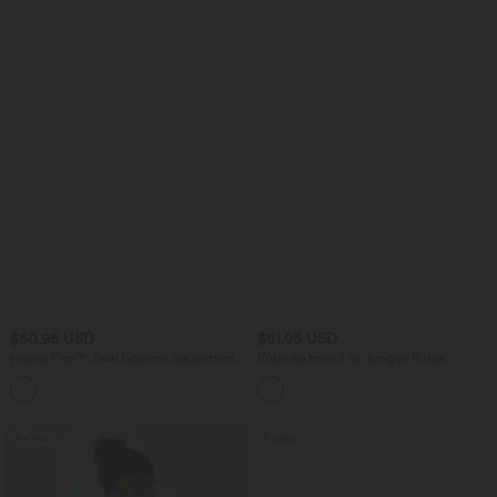
$50.95 USD
$61.95 USD
Halara Flex™ Jean bootcut décontracté
Robe de travail mi-longue fluide
extensible délavé taille haute à poches
gainante à manches chauve-souris avec
+5
multiples
poches
Promo
Promo