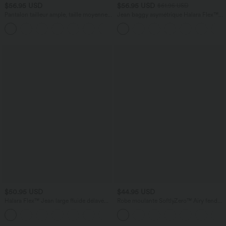
$56.95 USD
$56.95 USD
$61.95 USD
Pantalon tailleur ample, taille moyenne,
Jean baggy asymétrique Halara Flex™
coupe barrel, à poches
taille haute effet délavé avec poches
+3
$50.95 USD
$44.95 USD
Halara Flex™ Jean large fluide délavé
Robe moulante SoftlyZero™ Airy fendue
taille haute à rayures avec poches
à effet frais InstantCool, brassière
+1
intégrée, dos nu croisé à lacets,
légèrement plissée pour invitée de