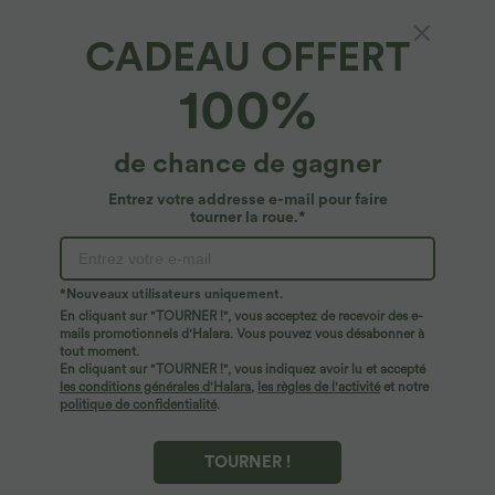
CADEAU OFFERT
SoftlyZero™ Airy*
100%
Robe de Danse Sport Mini à Volants Torsadés
Dos Nu - Longueur Plus
4.8
(
1458
)
de chance de gagner
$50.95 USD
Entrez votre addresse e-mail pour faire
tourner la roue.*
*Nouveaux utilisateurs uniquement.
En cliquant sur "TOURNER !", vous acceptez de recevoir des e-
mails promotionnels d'Halara. Vous pouvez vous désabonner à
tout moment.
En cliquant sur "TOURNER !", vous indiquez avoir lu et accepté
les conditions générales d'Halara
,
les règles de l'activité
et notre
politique de confidentialité
.
TOURNER !