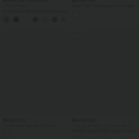
$29.95 USD
$50.95 USD
$56.95 USD
Offres limitées ！
Halara Flex™ Jean Large Casual Taille
Haute Poches Multiples Tricot
Combinaison décontractée dos nu avec
Extensible Délavé
poches latérales
+10
Promo
$61.95 USD
$44.95 USD
Combinaison froncée col V sans
-20% sur le 2ème, -25% sur le 3ème
manches avec poches - Easy Peasy
Pantalon de golf fuselé, taille mi-haute,
+7
cordon, ourlet courbé, séchage rapide,