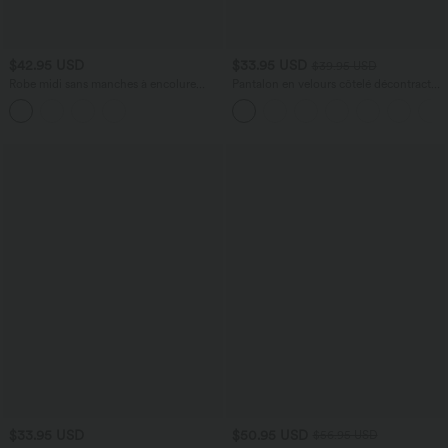
$42.95 USD
$33.95 USD
$39.95 USD
Robe midi sans manches à encolure
Pantalon en velours côtelé décontracté
arrondie avec coussinets amovibles et
taille moyenne avec poches latérales
ourlet à volants
$33.95 USD
$50.95 USD
$56.95 USD