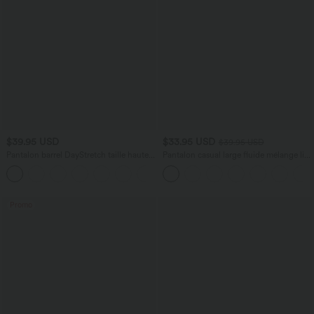
$39.95 USD
$33.95 USD
$39.95 USD
Pantalon barrel DayStretch taille haute
Pantalon casual large fluide mélange lin
avec poches
taille haute avec cordon de serrage et
+5
poches
Promo