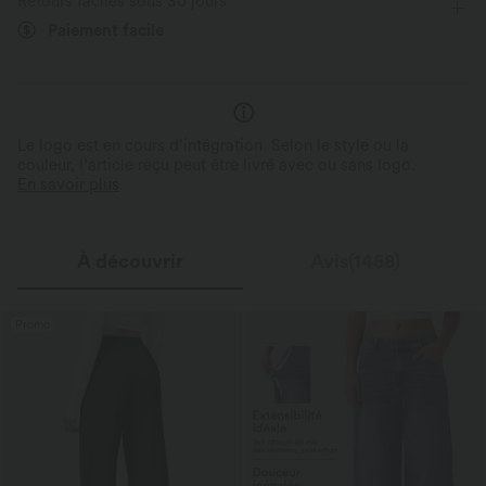
Retours faciles sous 30 jours
rafraîchissant
Trapèze
Sans manches
Haute élasticité
Confectionné en microfibres ultra-fines et
Paiement facile
brossé double pour une sensation presque
Tissu respirant, frais au touche
imperceptible.
confort tout au long de la jour
Élasticité quatre directions
Trapèze
Le logo est en cours d’intégration. Selon le style ou la
couleur, l’article reçu peut être livré avec ou sans logo.
En savoir plus
À découvrir
Avis(1458)
Promo