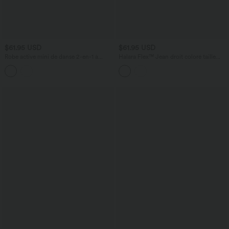
$61.95 USD
$61.95 USD
Robe active mini de danse 2-en-1 à
Halara Flex™ Jean droit coloré taille
petites fleurs, coussinets amovibles,
basse avec poches
poches et accès facile Easy Peasy