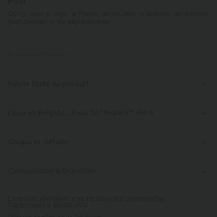
Pour :
Conçu pour le yoga, le Pilates, les courses, la détente, les activités
quotidiennes et les déplacements
ID de produit 02698061
Points forts du produit
Doux et Élégant, Tissu Softlyzero™ Aéré
Sentez-vous comme flottant dans l'air avec notre tissu super doux qui
est frais au toucher.
Coupe et détails
Extensible dans les 4 sens
Tissu respirant
Près du corps
Short intégré
Soutien-gorge intégré
Composition & Entretien
Poches cachées
Dos torsadé
Col dégagé
Croisé
Frais au toucher
Doux et lisse
Livraison standard gratuite pour les commandes
supérieures à
Torsadé
$84.09 USD
Dos nu
Enfilable
Danse
Mini
Évacue l’humidité
Séchage rapide & effet
Confort onctueux et ultra-doux