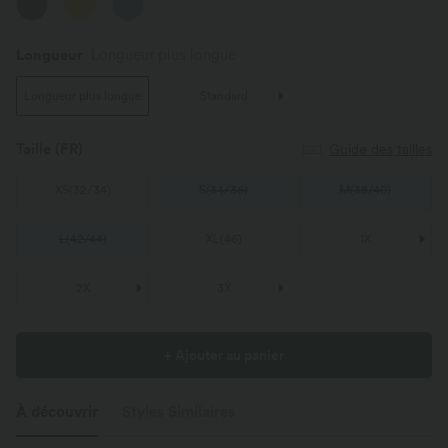
Longueur
Longueur plus longue
Longueur plus longue
Standard
Taille
(FR)
Guide des tailles
XS
(
32/34
)
S
(
34/36
)
M
(
38/40
)
L
(
42/44
)
XL
(
46
)
1X
2X
3X
+ Ajouter au panier
À découvrir
Styles Similaires