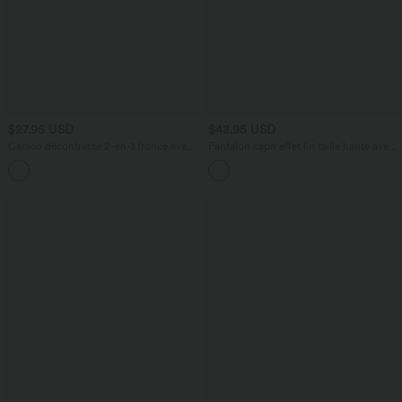
$27.95 USD
$42.95 USD
Caraco décontracté 2-en-1 froncé avec
Pantalon capri effet lin taille haute avec
brassière intégrée bretelles réglables
poches zippées