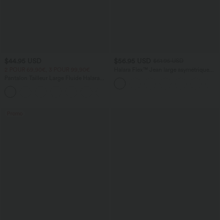
$44.95 USD
$56.95 USD
$61.95 USD
2 POUR 69,90€, 3 POUR 99,90€
Halara Flex™ Jean large asymétrique
taille basse avec bouton, fermeture
Pantalon Tailleur Large Fluide Halara
éclair et poches multiples, délavé et
Flex™ Gaufré Taille Haute Poches
extensible en maille
+21
Latérales
Promo