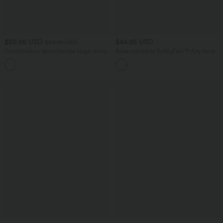
$50.95 USD
$44.95 USD
$56.95 USD
Combinaison décontractée large chinée
Robe moulante SoftlyZero™ Airy fendue
froncée bretelles ajustables avec poches
à effet frais InstantCool, brassière
+10
- Easy Peasy
intégrée, dos nu croisé à lacets,
légèrement plissée pour invitée de
mariage et demoiselle d'honneur