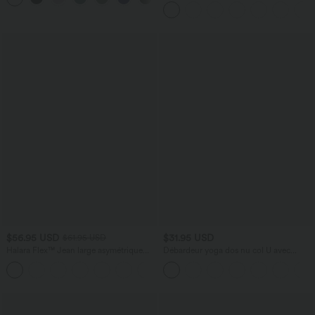
manches avec poches - Easy Peasy
$56.95 USD
$31.95 USD
$61.95 USD
Halara Flex™ Jean large asymétrique
Débardeur yoga dos nu col U avec
taille basse avec bouton, fermeture
bretelles croisées, ourlet arrondi et effet
+5
éclair et poches multiples, délavé et
frais InstantCool, protection solaire
extensible en maille
UPF50+