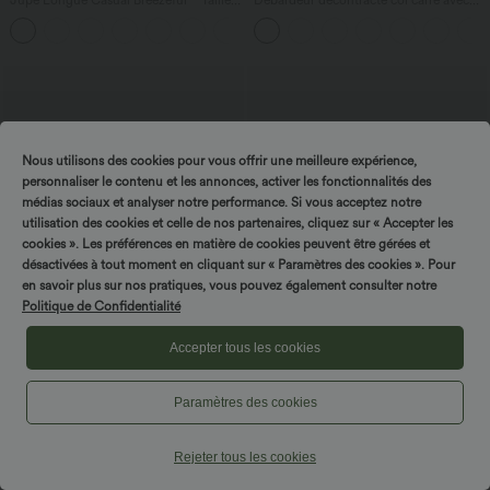
Jupe Longue Casual Breezeful™ Taille
Débardeur décontracté col carré avec
Haute à Volants 2en1 Fluide Sèchement
soutien-gorge intégré bonnets B-E
+8
Rapide Quotidien Maxi
Nous utilisons des cookies pour vous offrir une meilleure expérience,
personnaliser le contenu et les annonces, activer les fonctionnalités des
médias sociaux et analyser notre performance. Si vous acceptez notre
SPIN TO WIN!
utilisation des cookies et celle de nos partenaires, cliquez sur « Accepter les
cookies ». Les préférences en matière de cookies peuvent être gérées et
désactivées à tout moment en cliquant sur « Paramètres des cookies ». Pour
en savoir plus sur nos pratiques, vous pouvez également consulter notre
Politique de Confidentialité
Accepter tous les cookies
$50.95 USD
$61.95 USD
$67.95 USD
Paramètres des cookies
Jean droit Halara Flex™ à taille haute,
Halara Flex™ Jean large Palazzo et
poches multiples, effet délavé et tissu
Taille Haute avec Poches Avant en Tricot
+3
extensible
Extensible Lavé
Rejeter tous les cookies