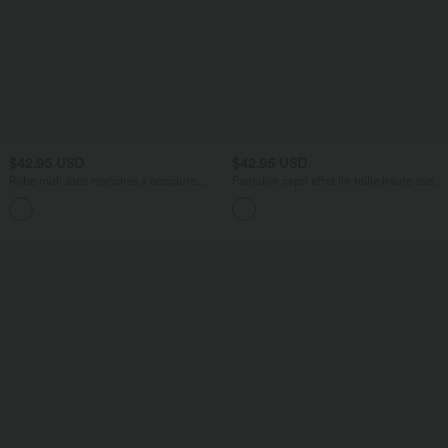
$42.95 USD
$42.95 USD
Robe midi sans manches à encolure
Pantalon capri effet lin taille haute avec
arrondie avec coussinets amovibles et
poches zippées
ourlet à volants