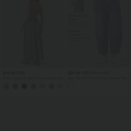
$44.95 USD
$56.95 USD
$61.95 USD
Robe longue fluide fendue avec poches
Jean Barrel 7/8 taille basse Halara Flex™
latérales, dos nu et effet torsadé
avec poches zippées
+8