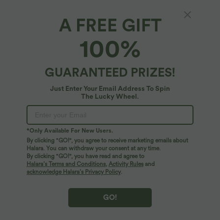
A FREE GIFT
Backless, flared one-piece swimsuit with a
100%
twisted neckline and a cut-out
4.8
(
57
)
GUARANTEED PRIZES!
$29.95 USD
$42.95 USD
Just Enter Your Email Address To Spin
The Lucky Wheel.
*Only Available For New Users.
By clicking "GO!", you agree to receive marketing emails about
Halara. You can withdraw your consent at any time.
By clicking "GO!", you have read and agree to
Halara’s Terms and Conditions
,
Activity Rules
and
acknowledge Halara’s Privacy Policy
.
GO!