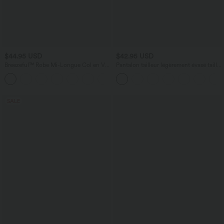
$44.95 USD
$42.95 USD
Breezeful™ Robe Mi-Longue Col en V
Pantalon tailleur légèrement évasé taille
Manches Courtes Poche Latérale Nouée
haute avec poches arrière Halara Flex™
+8
au Dos Séchage Rapide
SALE