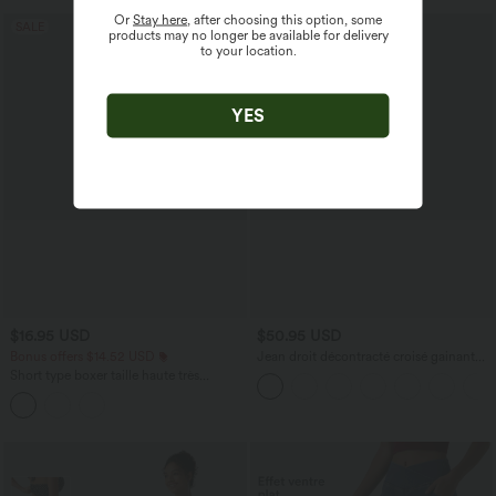
Or
Stay here
, after choosing this option, some
SALE
products may no longer be available for delivery
to your location.
YES
$16.95 USD
$50.95 USD
Bonus offers $14.52 USD
Jean droit décontracté croisé gainant
taille haute avec poches Halara Flex™
Short type boxer taille haute très
extensible et doux pour la détente