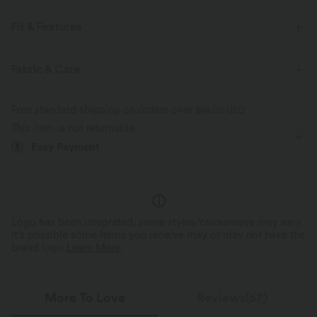
Fit & Features
For: Swimming Pools, Hot Springs, SPA, Swimwear Parties, Beach
Fabric & Care
Vacations, etc
Form-Fitting
Built-in Bra
Twist-back
Free standard shipping on orders over
$84.09 USD
This item is not returnable.
Scoop Neck
Cut-out
Twisted
Backless
Easy Payment
Hip Length
Sleeveless
High Stretch
Four-Way Stretch
Logo has been integrated, some styles/colourways may vary.
It's possible some items you receive may or may not have the
brand logo.
Learn More
More To Love
Reviews(57)