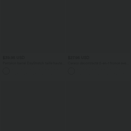
$39.95 USD
$27.95 USD
Pantalon barrel DayStretch taille haute
Caraco décontracté 2-en-1 froncé avec
avec poches
brassière intégrée bretelles réglables
+5