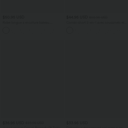
$50.95 USD
$44.95 USD
$50.95 USD
Robe longue à encolure bateau,
Combi-short 2-en-1 avec coussinets et
bretelles asymétriques, côtés froncés et
poches - Édition Easy Peasy
+4
poches
$36.95 USD
$33.95 USD
$39.95 USD