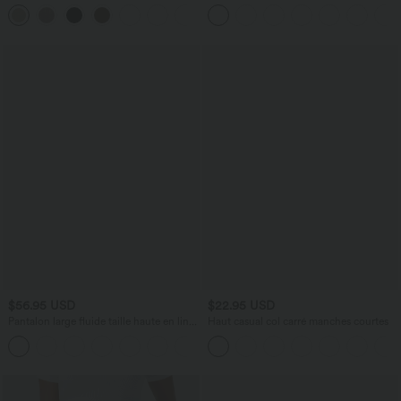
lin avec poches
Plis et Poches Latérales en Lin
+5
Synthétique
$56.95 USD
$22.95 USD
Pantalon large fluide taille haute en lin
Haut casual col carré manches courtes
mélangé avec poches et liens latéraux