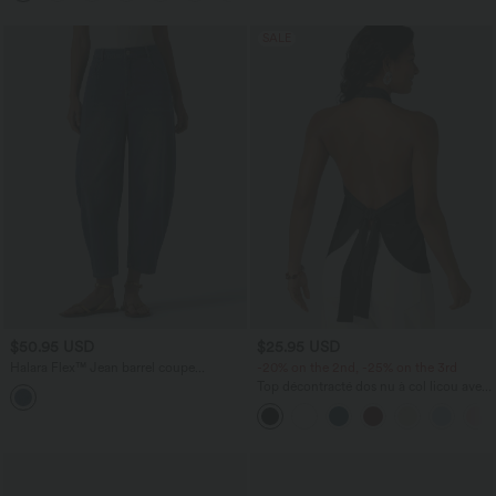
SALE
$50.95 USD
$25.95 USD
Halara Flex™ Jean barrel coupe
-20% on the 2nd, -25% on the 3rd
tonneau taille mi-haute avec poches
Top décontracté dos nu à col licou avec
lien dans le dos