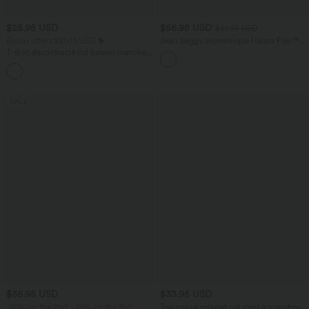
$25.95 USD
$56.95 USD
$61.95 USD
Bonus offers $20.13 USD
Jean baggy asymétrique Halara Flex™
taille haute effet délavé avec poches
T-shirt décontracté col bateau manches
courtes coton
SALE
$36.95 USD
$33.95 USD
-20% on the 2nd, -25% on the 3rd
Top casual relaxed col rond à manches