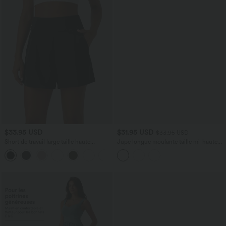
$33.95 USD
$31.95 USD
$33.95 USD
Short de travail large taille haute
Jupe longue moulante taille mi-haute
DayStretch avec poches
avec nœud devant et fronces imprimé
+11
floral/à rayures