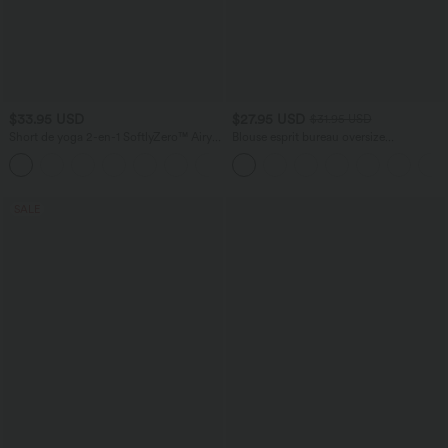
$33.95 USD
$27.95 USD
$31.95 USD
Short de yoga 2-en-1 SoftlyZero™ Airy
Blouse esprit bureau oversize
taille très haute effet frais InstantCool
défroissage facile, col V et manches
+10
22,8 cm avec poches
courtes
SALE