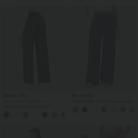
SALE
$44.95 USD
$41.95 USD
2 for €69.90, 3 for €99.90
Pantalon large fluide taille haute avec
cordon de serrage, poches latérales et
Pantalon tailleur Halara Flex™
aspect lin
DayStretch coupe droite taille haute
+23
avec poches