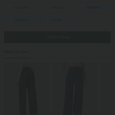
XS
(
32/34
)
S
(
34/36
)
M
(
38/40
)
L
(
42/44
)
XL
(
46
)
+ ADD TO BAG
More To Love