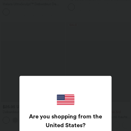
chauve-souris
Halara UltraSculpt™ Débardeur De
Course à Col en U Dos Nu Ourlet
+11
Incurvé Croisé
SALE
$25.95 USD
$44.95 USD
Débardeur de yoga col rond froncé,
-20% on the 2nd, -25% on the 3rd
Are you shopping from the
tissu rafraîchissant - Protection UPF50+
Pantalon de golf fuselé, taille mi-haute,
+16
cordon, ourlet courbé, séchage rapide,
United States
?
avec poches—UPF40+