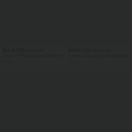
$56.95 USD
$33.95 USD
$61.95 USD
$39.95 USD
Halara Flex™ Jogging barrel en denim
Pantalon casual large fluide mélange lin
taille mi-haute avec poches
taille haute avec cordon de serrage et
poches
SALE
SALE