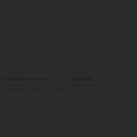
$23.95 USD
$31.95 USD
$50.95 USD
Limited-time offers!
Débardeur décontracté à col en U et
brassière intégrée
Combinaison Casual Col en V Jambes
Large Plissée Manches Courtes Poche
+5
Latérale Gaufrée Fluide