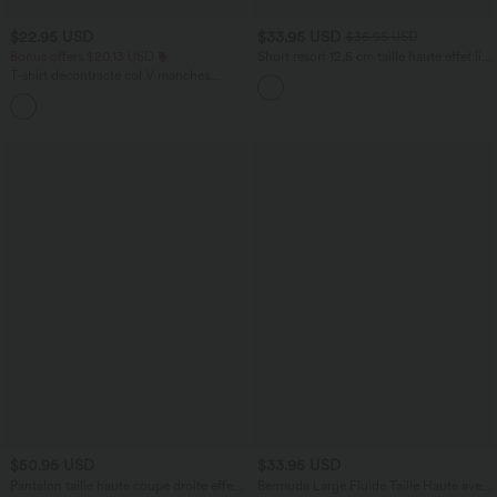
$22.95 USD
$33.95 USD
$36.95 USD
Bonus offers $20.13 USD
Short resort 12,5 cm taille haute effet lin
avec ourlet roulotté et poches
T-shirt décontracté col V manches
courtes coupe courte
$50.95 USD
$33.95 USD
Pantalon taille haute coupe droite effet
Bermuda Large Fluide Taille Haute avec