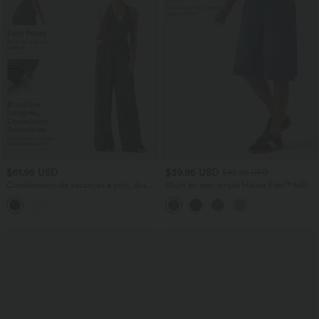
$61.95 USD
$39.95 USD
$42.95 USD
Combinaison de vacances à pois, dos
Short en jean ample Halara Flex™ taille
nu halter, coussinets amovibles, poches
haute croisé gainant décontracté avec
et accès facile Easy Peasy
poches