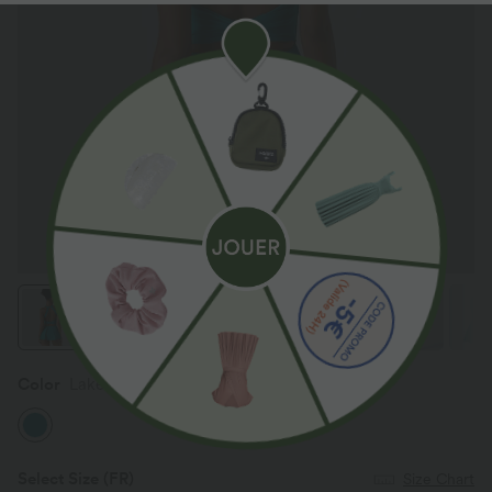
Color
Lake Blue
Select Size
(FR)
Size Chart