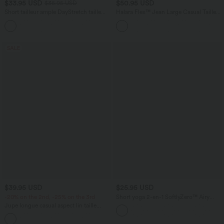
$33.95 USD
$50.95 USD
$36.95 USD
Short tailleur ample DayStretch taille
Halara Flex™ Jean Large Casual Taille
haute 17,5 cm avec poches
Haute Poches Multiples Tricot
+4
Extensible Délavé
SALE
$39.95 USD
$25.95 USD
-20% on the 2nd, -25% on the 3rd
Short yoga 2-en-1 SoftlyZero™ Airy
effet frais InstantCool taille très haute
Jupe longue casual aspect lin taille
12,5 cm avec poches, longueur allongée
haute avec cordon de serrage