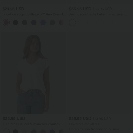
$31.95 USD
$53.95 USD
$56.95 USD
Short de yoga SoftlyZero™ Airy 2-en-1
Jean décontracté taille mi-haute en
taille très haute avec poches et effet frais
lyocell drapé avec cordon de serrage et
+23
InstantCool 17,5 cm
poches
$22.95 USD
$29.95 USD
$61.95 USD
T-shirt casual col V manches courtes
Limited-time offers!
Combinaison froncée col V sans
+9