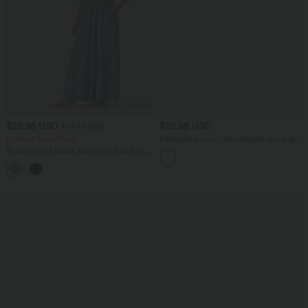
$29.95 USD
$25.95 USD
$67.95 USD
Limited-time offers!
Débardeur court décontracté chiné dos
nu ajusté torsadé avec boucle réglable
Robe longue fluide sans manches avec
brassière intégrée (Bonnets E-G) et
poches