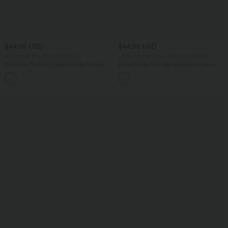
$44.95 USD
$44.95 USD
2 for €69.90, 3 for €99.90
-20% on the 2nd, -25% on the 3rd
Pantalon Tailleur Large Fluide Halara
Robe fluide midi de villégiature sans
Flex™ Gaufré Taille Haute Poches
manches, encolure carrée, dos nu croisé,
+21
Latérales
fronces et soutien-gorge intégré