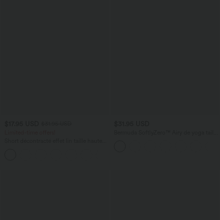
$17.95 USD
$31.95 USD
$31.95 USD
Limited-time offers!
Bermuda SoftlyZero™ Airy de yoga taille
haute avec poches multiples et effet
Short décontracté effet lin taille haute
frais InstantCool
avec cordon de serrage et poches
latérales