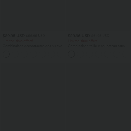
$29.95 USD
$29.95 USD
$56.95 USD
$61.95 USD
Limited-time offers!
Limited-time offers!
Combinaison décontractée dos nu avec
Combinaison tailleur col bateau sans
poches latérales
manches à rayures et nœuds sur les
+10
côtés effet frais InstantCool avec
poches, accès facile Easy Peasy