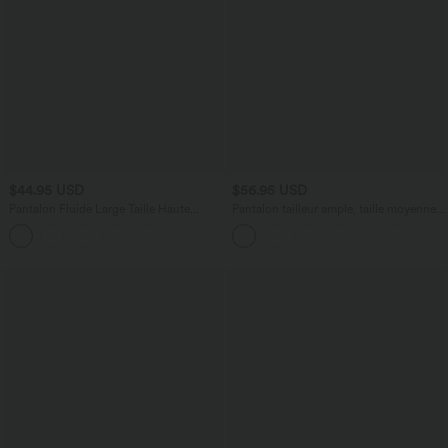
$44.95 USD
$56.95 USD
Pantalon Fluide Large Taille Haute
Pantalon tailleur ample, taille moyenne,
Poches Latérales Palazzo Solide Casual
coupe barrel, à poches
+5
Linen-Feel