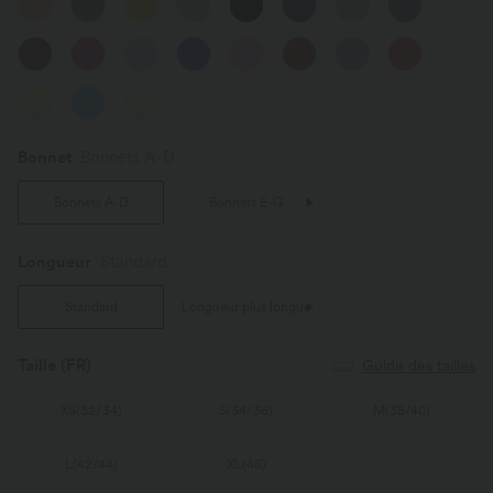
Bonnet
Bonnets A-D
Bonnets A-D
Bonnets E-G
Longueur
Standard
Standard
Longueur plus longue
Taille
(FR)
Guide des tailles
XS
(
32/34
)
S
(
34/36
)
M
(
38/40
)
L
(
42/44
)
XL
(
46
)