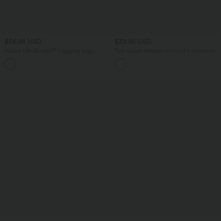
$56.95 USD
$33.95 USD
Halara UltraSculpt™ Legging yoga
Top casual relaxed col rond à manches
évasé gainant push-up taille haute à
chauve-souris
fronces avec poches