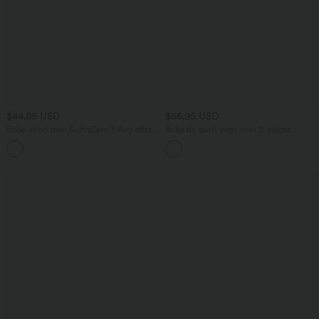
$44.95 USD
$56.95 USD
Robe-short mini SoftlyZero™ Airy effet
Robe de sport yoga mini 2-pièces
frais InstantCool pour le yoga longueur
SoftlyZero™ Plush à découpes avec
allongée avec dos noué, coussinets
poche A-C
amovibles, poche et protection solaire
UPF50+