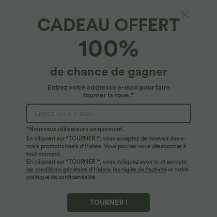
CADEAU OFFERT
SoftlyZero™ Airy*
100%
Softlyzero™ Airy Robe Sport Torsadée Dos
Nu Édition Easy Peasy
4.9
(
9297
)
de chance de gagner
$50.95 USD
Entrez votre addresse e-mail pour faire
tourner la roue.*
*Nouveaux utilisateurs uniquement.
En cliquant sur "TOURNER !", vous acceptez de recevoir des e-
mails promotionnels d'Halara. Vous pouvez vous désabonner à
tout moment.
En cliquant sur "TOURNER !", vous indiquez avoir lu et accepté
les conditions générales d'Halara
,
les règles de l'activité
et notre
politique de confidentialité
.
TOURNER !