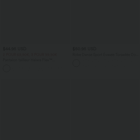
$44.95 USD
$50.95 USD
2 POUR 69,90€, 3 POUR 99,90€
Robe Danse Sport Évasée Torsadée Dos
Nu Plus Longue Easy Peasy Édition
Pantalon tailleur Halara Flex™
DayStretch coupe droite taille haute
+23
avec poches