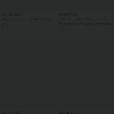
$31.95 USD
$44.95 USD
Jupe de tennis SoftlyZero™ Airy 2-en-1
-20% sur le 2ème, -25% sur le 3ème
avec poches latérales croisées effet frais
Pantalon de golf fuselé, taille mi-haute,
+10
InstantCool, Lucid, longueur allongée
cordon, ourlet courbé, séchage rapide,
avec poches—UPF40+
$22.95 USD
$56.95 USD