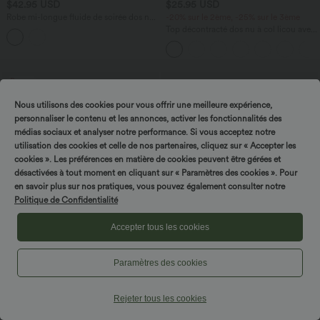
$42.95 USD
$25.95 USD
Robe mi-longue fluide de soirée dos nu
-20% sur le 2ème, -25% sur le 3ème
croisé avec fente, ourlet à volants et
Top décontracté dos nu à col licou avec
soutien-gorge intégré
lien dans le dos
Promo
Nous utilisons des cookies pour vous offrir une meilleure expérience,
personnaliser le contenu et les annonces, activer les fonctionnalités des
Tournez & gagnez !
médias sociaux et analyser notre performance. Si vous acceptez notre
utilisation des cookies et celle de nos partenaires, cliquez sur « Accepter les
cookies ». Les préférences en matière de cookies peuvent être gérées et
désactivées à tout moment en cliquant sur « Paramètres des cookies ». Pour
en savoir plus sur nos pratiques, vous pouvez également consulter notre
Politique de Confidentialité
Accepter tous les cookies
Paramètres des cookies
$17.95 USD
$36.95 USD
$39.95 USD
Jupe de sport mini 2-en-1 fluide taille
Robe mini casual à pois col rond sans
Rejeter tous les cookies
mi-haute en mesh léopard avec poche
manches ourlet à volants superposés