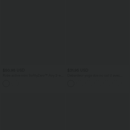
$50.95 USD
$31.95 USD
Robe active mini SoftlyZero™ Airy 2-en-
Débardeur yoga dos nu col U avec
1 avec maintien intégré, poches et
bretelles croisées, ourlet arrondi et effet
design accès facile Easy Peasy
frais InstantCool, protection solaire
UPF50+