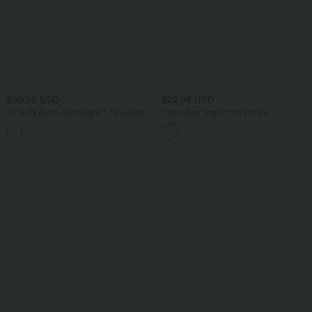
$50.95 USD
$22.95 USD
Robe de danse SoftlyZero™ Airy 2-en-1
Débardeur yoga court Halara
effet frais InstantCool mini avec poches,
UltraSculpt™ double bretelles torsadé
+9
accès facile Easy Peasy, longueur
dos nu
rallongée