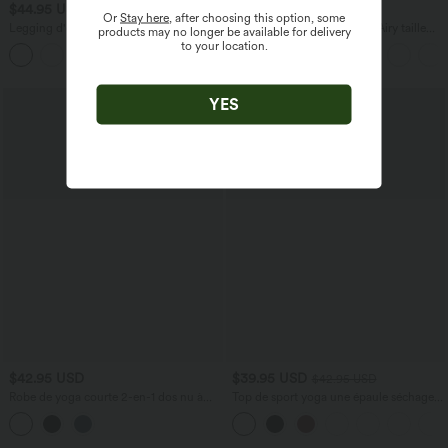
$44.95 USD
$25.95 USD
$50.95 USD
Or
Stay here
, after choosing this option, some
Legging d'entraînement gainant galbant
Short de yoga SoftlyZero™ Airy taille
products may no longer be available for delivery
taille haute avec effet scrunch et poches
haute froncé effet frais InstantCool 7,5
to your location.
+13
Halara UltraSculpt™
cm avec poches
YES
$42.95 USD
$39.95 USD
$42.95 USD
Robe de yoga courte 2-en-1 dos nu à
Top de sport yoga une épaule séchage
nouer Softlyzero™ Airy Cool Touch
rapide ourlet arrondi asymétrique
avec poche latérale - UPF50+
manches longues avec trous pouces -
Brassière intégrée