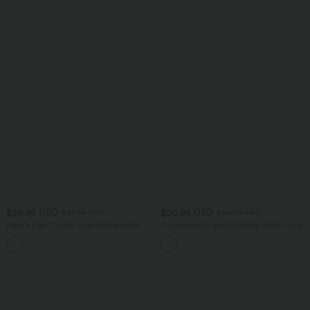
$56.95 USD
$50.95 USD
$61.95 USD
$56.95 USD
Halara Flex™ Jean large asymétrique
Combinaison décontractée large chinée
taille basse avec bouton, fermeture
froncée bretelles ajustables avec poches
+5
éclair et poches multiples, délavé et
- Easy Peasy
extensible en maille