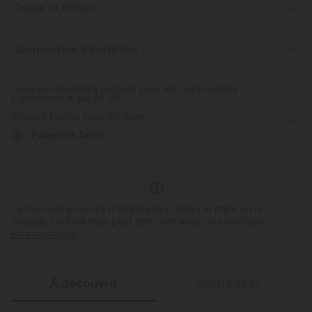
est frais au toucher.
Coupe et détails
Extensible dans les 4 sens
Tissu respirant
Près du corps
Easy Peezy
Short intégré
Composition & Entretien
Soutien-gorge intégré
Poches cachées
Dos croisé
Frais au toucher
Doux et lisse
Livraison standard gratuite pour les commandes
supérieures à
Col dégagé
$84.09 USD
Croisé
Torsadé
Dos nu
Évacue l’humidité
Confort onctueux et ultr
Retours faciles sous 30 jours
Accès facile Easy Peasy
Enfilable
Danse
Mini
Trapèze
Confectionné en microfibres ul
Paiement facile
Design réfléchi pour un accès pratique et
brossé double pour une sensat
rapide aux toilettes.
imperceptible.
Sans manches
Haute élasticité
Élasticité quatre directions
Robe caraco
Le logo est en cours d’intégration. Selon le style ou la
couleur, l’article reçu peut être livré avec ou sans logo.
En savoir plus
À découvrir
Avis(9297)