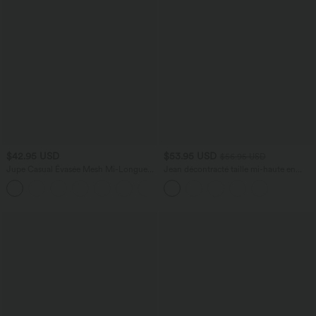
$42.95 USD
$53.95 USD
$56.95 USD
Jupe Casual Évasée Mesh Mi-Longue
Jean décontracté taille mi-haute en
Fuide 2 en 1 Contrastée Taille Haute
lyocell drapé avec cordon de serrage et
+15
Cordon Poche Latérale
poches