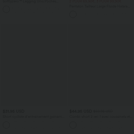
Softlyzero™ Legging Unis Poches
2 POUR 69,90€, 3 POUR 99,90€
Croisées
Pantalon Tailleur Large Fluide Halara
+16
Flex™ Gaufré Taille Haute Poches
Latérales
$31.95 USD
$44.95 USD
$50.95 USD
Short cycliste d'entraînement gainant
Combi-short 2-en-1 avec coussinets et
taille haute UltraSculpt™ SoCinched à
poches - Édition Easy Peasy
+11
poches latérales 12,5 cm