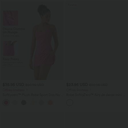
Promo
$35.95 USD
$23.95 USD
$50.95 USD
$50.95 USD
Offres limitées ！
Offres limitées ！
Softlyzero™ Plush Robe Sport Dos Nu -
Robe SoftlyZero™ Airy de danse mini 2-
Édition Easy Peasy
en-1 dos nu, col U, bretelles croisées,
+29
poches latérales et effet frais
InstantCool, accès facile Easy Peasy