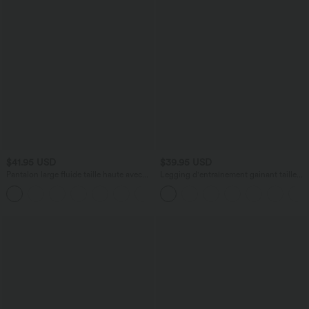
$41.95 USD
$39.95 USD
Pantalon large fluide taille haute avec
Legging d'entraînement gainant taille
cordon de serrage, poches latérales et
haute avec poches Halara UltraSculpt™
+15
aspect lin