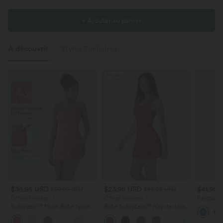
+ Ajouter au panier
À découvrir
Styles Similaires
Promo
$35.95 USD
$23.95 USD
$41.95 
$50.95 USD
$50.95 USD
Offres limitées ！
Offres limitées ！
Pantalon l
avec cord
Softlyzero™ Plush Robe Sport
Robe SoftlyZero™ Airy de danse
latérales 
Dos Nu - Édition Easy Peasy
mini 2-en-1 dos nu, col U,
+29
bretelles croisées, poches