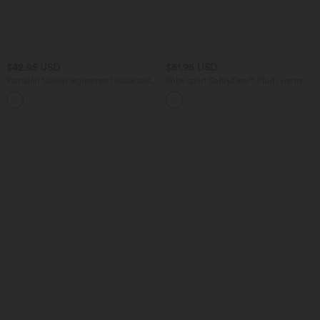
$42.95 USD
$61.95 USD
Pantalon tailleur légèrement évasé taille
Robe sport SoftlyZero™ Plush ventre
haute avec poches arrière Halara Flex™
plat avec poches – Édition Easy Peasy
+13