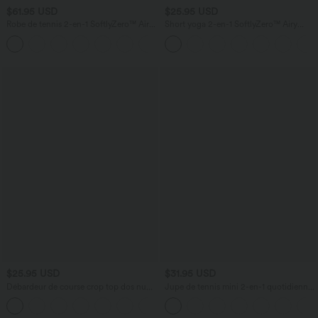
$61.95 USD
$25.95 USD
Robe de tennis 2-en-1 SoftlyZero™ Airy
Short yoga 2-en-1 SoftlyZero™ Airy
mini effet frais InstantCool avec poche,
effet frais InstantCool taille très haute
accès facile Easy Peasy, protection
12,5 cm avec poches, longueur allongée
solaire UPF50+
$25.95 USD
$31.95 USD
Débardeur de course crop top dos nu
Jupe de tennis mini 2-en-1 quotidienne
col carré bretelles croisées Softlyzero™
SoftlyZero™ Airy avec croisement,
Airy Cool Touch - longueur rallongée -
poche latérale et effet frais InstantCool,
UPF50+
Lucid, protection solaire UPF50+