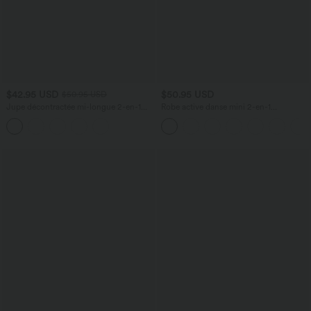
$42.95 USD
$50.95 USD
$50.95 USD
Jupe décontractée mi-longue 2-en-1
Robe active danse mini 2-en-1
polaire tissu enduit gainante taille haute
Breezeful™ dos nu avec liens dos
avec fronces et ourlet arrondi
séchage rapide et poche latérale -
Édition Easy Peasy