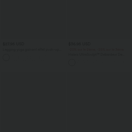
$27.95 USD
$36.95 USD
Legging yoga gainant effet push-up
-20% sur le 2ème, -25% sur le 3ème
taille moyenne sans couture OneForm
Halara UltraSculpt™ Débardeur De
Seamless Flow
Course à Col en U Dos Nu Ourlet
Incurvé Croisé