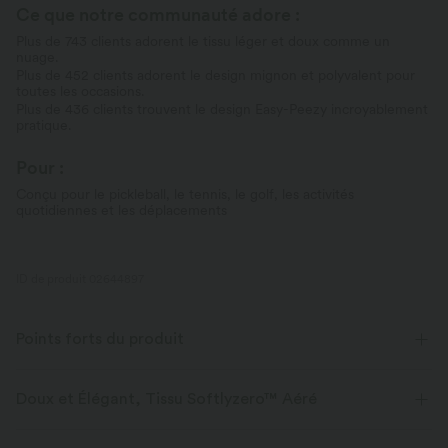
Ce que notre communauté adore :
Plus de 743 clients adorent le tissu léger et doux comme un
nuage.
Plus de 452 clients adorent le design mignon et polyvalent pour
toutes les occasions.
Plus de 436 clients trouvent le design Easy-Peezy incroyablement
pratique.
Pour :
Conçu pour le pickleball, le tennis, le golf, les activités
quotidiennes et les déplacements
ID de produit 02644897
Points forts du produit
Doux et Élégant, Tissu Softlyzero™ Aéré
Sentez-vous comme flottant dans l'air avec notre tissu super doux qui