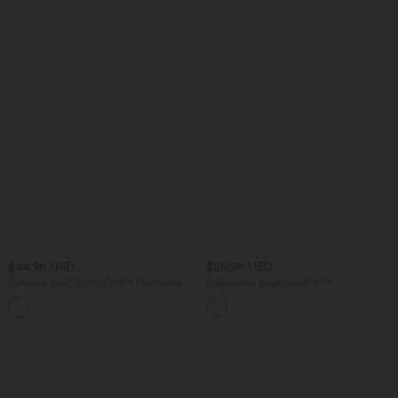
$44.95 USD
$25.95 USD
Robe de sport SoftlyZero™ Plush dos nu
Débardeur yoga court A-D
A-C
+20