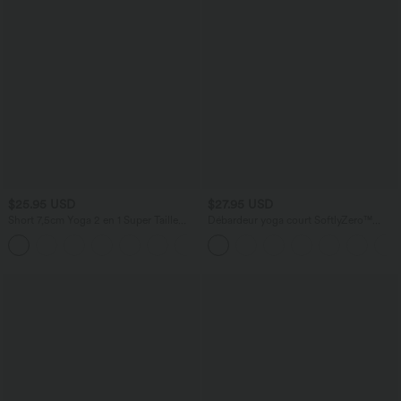
$25.95 USD
$27.95 USD
Short 7,5cm Yoga 2 en 1 Super Taille
Débardeur yoga court SoftlyZero™
Haute Poches Arrière Poches Cachées
Plush à découpes A-C
+25
Latérales