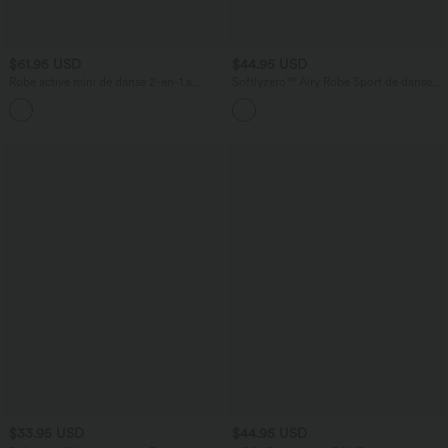
$61.95 USD
$44.95 USD
Robe active mini de danse 2-en-1 à
Softlyzero™ Airy Robe Sport de danse
petites fleurs, coussinets amovibles,
courte 2-en-1 avec dos nu croisé,
poches et accès facile Easy Peasy
encolure en U et poches latérales
$33.95 USD
$44.95 USD