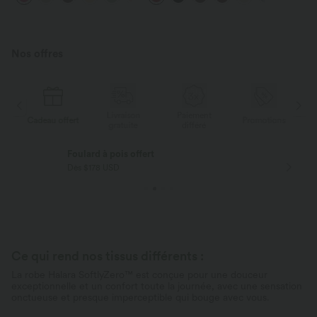
latérales et effet frais
InstantCool, accès facile Easy
Peasy
Nos offres
Livraison
Paiement
ert
Promotions
Cadeau offert
gratuite
différé
Livraison offerte
Dès $84 USD d'achat
Ce qui rend nos tissus différents :
La robe Halara SoftlyZero™ est conçue pour une douceur
exceptionnelle et un confort toute la journée, avec une sensation
onctueuse et presque imperceptible qui bouge avec vous.