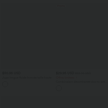
Promo
$50.95 USD
$29.95 USD
$56.95 USD
Jupe longue fluide froncée taille haute
Offres limitées ！
Combinaison décontractée dos nu avec
+3
poches latérales