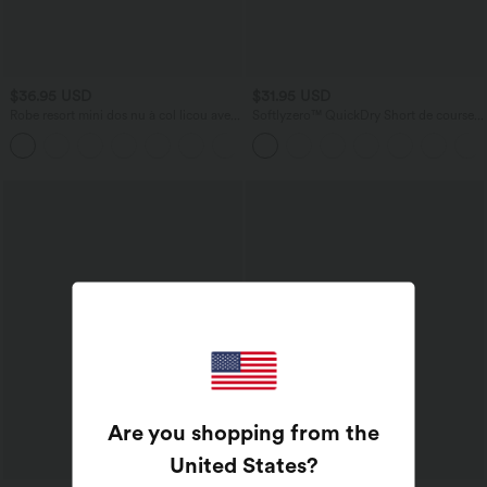
$36.95 USD
$31.95 USD
Robe resort mini dos nu à col licou avec
Softlyzero™ QuickDry Short de course à
lien noué dans le dos et poches
pied 2-en-1 taille haute à ourlet croisé
+5
avec pois réfléchissants et poches
latérales
Are you shopping from the
United States
?