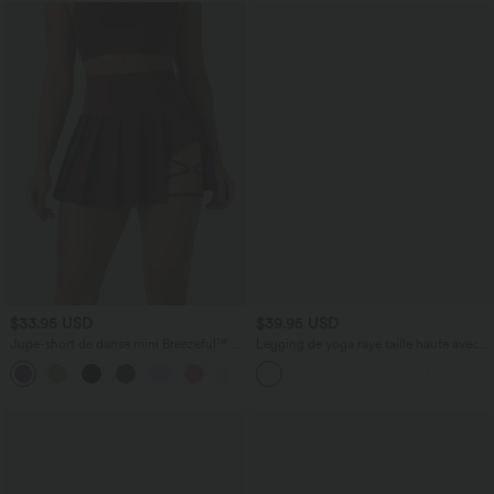
$33.95 USD
$39.95 USD
Jupe-short de danse mini Breezeful™ à
Legging de yoga rayé taille haute avec
taille haute, plissée, 2-en-1, avec poches
cordon de serrage et poches
+9
latérales et arrière, ourlet asymétrique et
séchage rapide