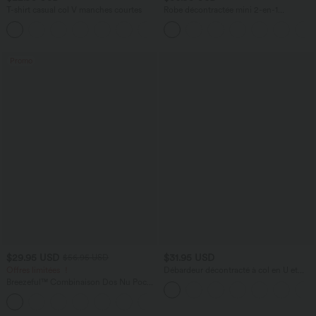
T-shirt casual col V manches courtes
Robe décontractée mini 2-en-1
Softlyzero™ Plush à col carré style
+9
corset avec poche
Promo
$29.95 USD
$31.95 USD
$56.95 USD
Offres limitées ！
Débardeur décontracté à col en U et
brassière intégrée
Breezeful™ Combinaison Dos Nu Poche
Zippée Invisible Sur le Côté Jambe
+2
Large Séchage Rapide