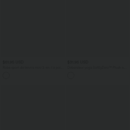
$61.95 USD
$31.95 USD
Robe sport de tennis mini 2-en-1 à pois
Débardeur yoga SoftlyZero™ Plush à
avec brassière intégrée et poches -
découpes A-D
Édition Easy Peasy