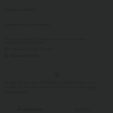
Coupe et détails
Pour : le yoga, le pilates et les activités décontractées
Composition & Entretien
Coupe ample
Passe-pouce
Dos échancré
Livraison standard gratuite pour les commandes
supérieures à
Col rond
$84.09 USD
Dos nu
Longueur hanches
Retours faciles sous 30 jours
Manches longues
Élasticité moyenne
Paiement facile
Élasticité bidirectionnelle
Le logo est en cours d’intégration. Selon le style ou la
couleur, l’article reçu peut être livré avec ou sans logo.
En savoir plus
À découvrir
Avis(51)