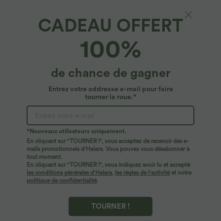
CADEAU OFFERT
Haut de sport/yoga dos bénitier avec
100%
encolure ronde, passe-pouces et ourlet
arrondi
4.8
(
51
)
de chance de gagner
$27.95 USD
Entrez votre addresse e-mail pour faire
tourner la roue.*
*Nouveaux utilisateurs uniquement.
En cliquant sur "TOURNER !", vous acceptez de recevoir des e-
mails promotionnels d'Halara. Vous pouvez vous désabonner à
tout moment.
En cliquant sur "TOURNER !", vous indiquez avoir lu et accepté
les conditions générales d'Halara
,
les règles de l'activité
et notre
politique de confidentialité
.
TOURNER !