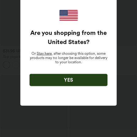
Are you shopping from the
United States
?
$31.95 USD
$50.95 USD
Or
Stay here
, after choosing this option, some
Top yoga sport séchage rapide une
Legging de running Halara
products may no longer be available for delivery
épaule manches longues trous pouces
UltraSculpt™ gainant taille haute
to your location.
ourlet arrondi haut-bas
imprimé camouflage avec poches
YES