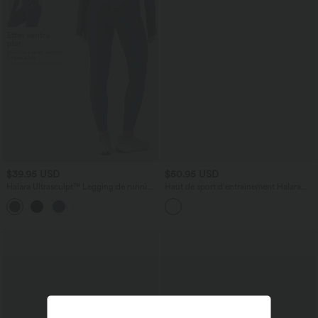
$39.95 USD
$50.95 USD
Halara Ultrasculpt™ Legging de running
Haut de sport d'entraînement Halara
gainant taille haute dos croisé avec
UltraSculpt™ manches longues dos nu
poches
entrecroisé à ourlet arrondi