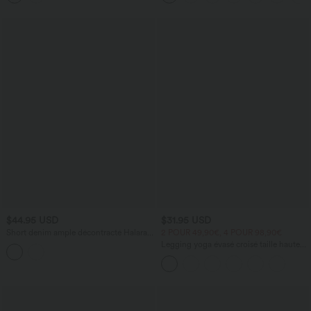
– Soutien-gorge intégré
$44.95 USD
$31.95 USD
Short denim ample décontracté Halara
2 POUR 49,90€, 4 POUR 98,90€
Flex™ délavé taille mi-haute ourlet
Legging yoga évasé croisé taille haute
roulotté avec poches
DayStretch