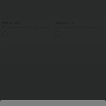
$20.95 USD
$39.95 USD
Haut décontracté col V sans manches
Pantalon de yoga évasé à rayures, taille
avec boutons décoratifs
haute, cordon et poches
+1