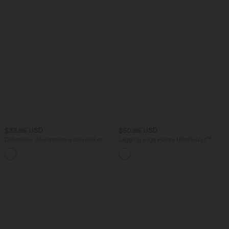
$33.95 USD
$50.95 USD
Débardeur décontracté à col rond et
Legging yoga Halara UltraSculpt™
soutien-gorge intégré, bonnets BE
imprimé camouflage taille haute avec
cordon de serrage et poches