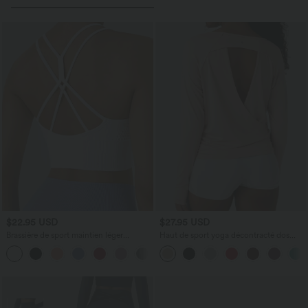
$22.95 USD
$27.95 USD
Brassière de sport maintien léger
Haut de sport yoga décontracté dos
bretelles froncées doubles bonnets A-D
ajouré avec trous pouces froncé
+1
OneForm Seamless Flow