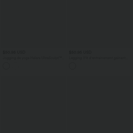
$50.95 USD
$50.95 USD
Jogging de yoga Halara UltraSculpt™
Legging 7/8 d'entraînement gainant
taille haute gainant coupe fuselée avec
galbant taille haute avec poches Halara
poches
UltraSculpt™