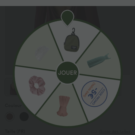
Couleur
Rhododendron
Taille
(FR)
Guide des tailles