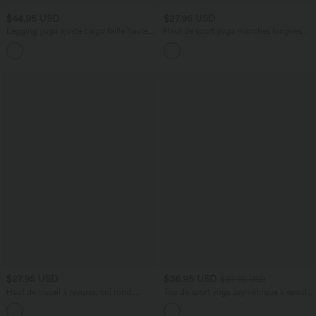
$44.95 USD
$27.95 USD
Legging yoga ajusté cargo taille haute
Haut de sport yoga manches longues
DayStretch avec poches
col cranté à trous pouces, découpes et
+3
ourlet asymétrique
$27.95 USD
$36.95 USD
$39.95 USD
Haut de travail à rayures, col rond,
Top de sport yoga asymétrique à épaule
manches longues et boutonnage
dénudée manches courtes ourlet arrondi
et coupe asymétrique à séchage rapide