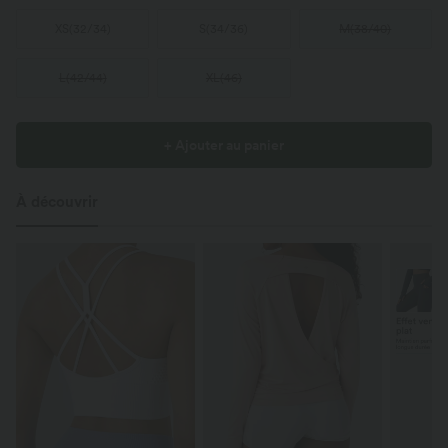
XS
(
32/34
)
S
(
34/36
)
M
(
38/40
)
L
(
42/44
)
XL
(
46
)
+ Ajouter au panier
À découvrir