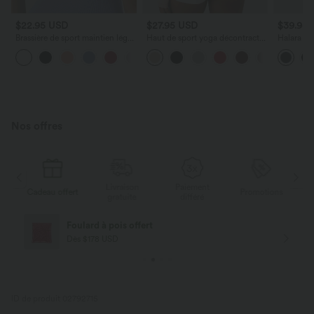
$22.95 USD
$27.95 USD
$39.95
Brassière de sport maintien léger
Haut de sport yoga décontracté
Halara Ul
bretelles froncées doubles
dos ajouré avec trous pouces
running g
+1
bonnets A-D OneForm Seamless
froncé
croisé av
Flow
Nos offres
Livraison
Paiement
s
Cadeau offert
Promotions
Ca
gratuite
différé
Foulard à pois offert
Dès $178 USD
ID de produit 02792715