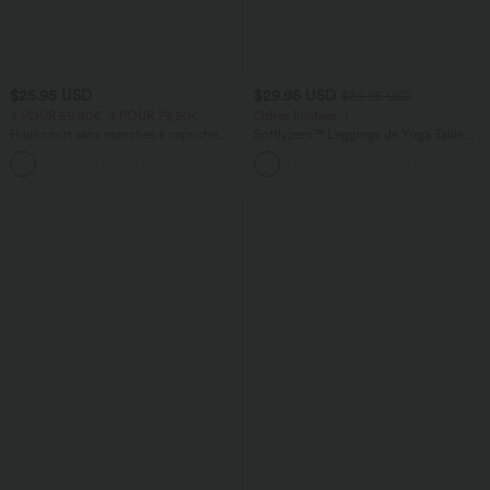
$25.95 USD
$29.95 USD
$39.95 USD
3 POUR 59,90€, 4 POUR 79,90€
Offres limitées ！
Haut court sans manches à capuche
Softlyzero™ Leggings de Yoga Taille
avec cordon de serrage
Haute avec Poche Arrière Découpée et
Torsadée