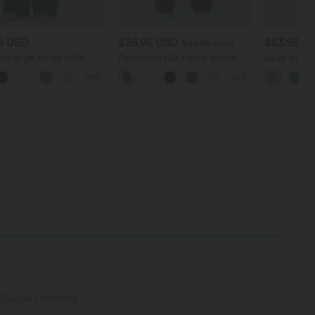
95 USD
$36.95 USD
$53.95 U
$44.95 USD
on large fluide taille
Pantalon taille haute coupe
Jean décont
 avec cordon de
droite DayStretch avec
haute en ly
+19
+27
e, poches latérales et
poches
cordon de 
 lin
Évacue l’humidité