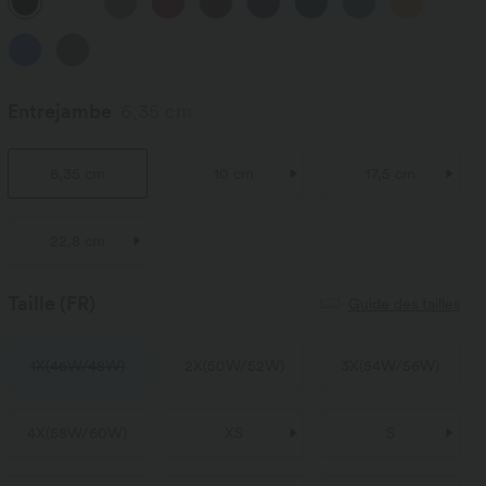
Entrejambe
6,35 cm
6,35 cm
10 cm
17,5 cm
22,8 cm
Taille
(FR)
Guide des tailles
1X
(
46W/48W
)
2X
(
50W/52W
)
3X
(
54W/56W
)
4X
(
58W/60W
)
XS
S