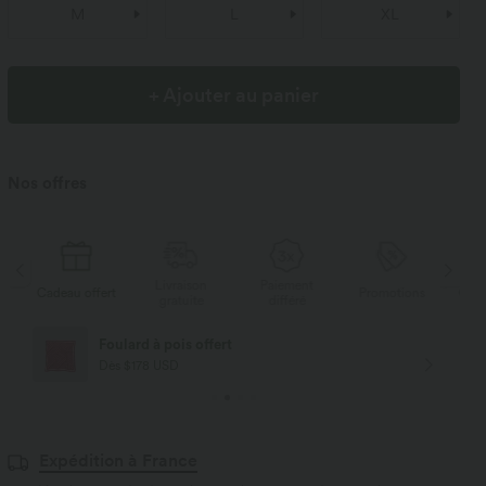
M
L
XL
+ Ajouter au panier
Nos offres
Livraison
Paiement
Li
rt
Promotions
Cadeau offert
gratuite
différé
g
Livraison offerte
Dès $84 USD d'achat
Expédition à France