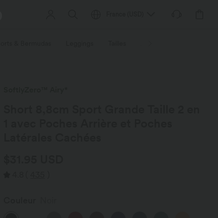
France
(
USD
)
orts & Bermudas
Leggings
Tailles
Activités / Utilités
Ti
SoftlyZero™ Airy*
Short 8,8cm Sport Grande Taille 2 en
1 avec Poches Arrière et Poches
Latérales Cachées
$31.95 USD
4.8
(
435
)
Couleur
Noir