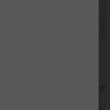
Livraison
Paiement
Cadeau offert
Promotions
Cadeau offe
gratuite
différé