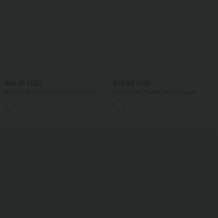
$42.95 USD
$50.95 USD
Robe midi sans manches à encolure
Halara Flex™ Jean barrel coupe
arrondie avec coussinets amovibles et
tonneau taille mi-haute avec poches
ourlet à volants