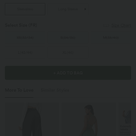
Sleeveless
Long Sleeve
Select Size
(FR)
Size Chart
XS
(
32/34
)
S
(
34/36
)
M
(
38/40
)
L
(
42/44
)
XL
(
46
)
+ ADD TO BAG
More To Love
Similar Styles