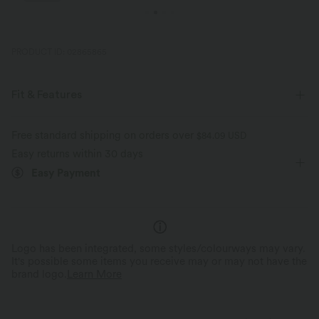
PRODUCT ID: 02865865
Fit & Features
Slim Fit
Scoop Back
Sweetheart
Twisted
Free standard shipping on orders over
$84.09 USD
Easy returns within 30 days
Pull-on
Resort
Maxi
Trapeze
Sleeveless
Easy Payment
Medium Stretch
Four-Way Stretch
A-Line
Logo has been integrated, some styles/colourways may vary.
It's possible some items you receive may or may not have the
brand logo.
Learn More