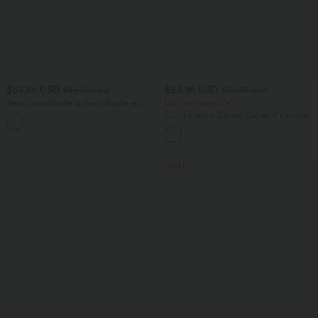
$53.95 USD
$23.95 USD
$56.95 USD
$50.95 USD
Jean décontracté taille mi-haute en
Limited-time offers!
lyocell drapé avec cordon de serrage et
Combinaison Casual Col en V Jambes
poches
Large Plissée Manches Courtes Poche
Latérale Gaufrée Fluide
SALE