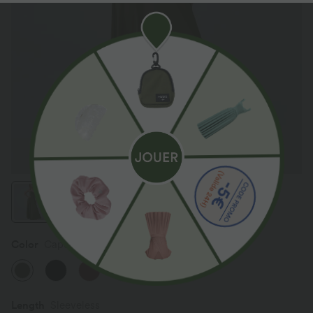
Color
Capulet Olive
Length
Sleeveless