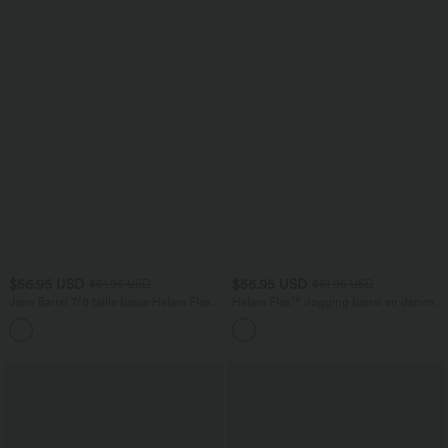
$56.95 USD
$56.95 USD
$61.95 USD
$61.95 USD
Jean Barrel 7/8 taille basse Halara Flex™
Halara Flex™ Jogging barrel en denim
avec poches zippées
taille mi-haute avec poches