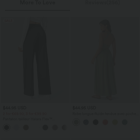
More To Love
Reviews(256)
SALE
$44.95 USD
$44.95 USD
2 for €69.90, 3 for €99.90
Robe longue fluide fendue avec poches
latérales, dos nu et effet torsadé
Pantalon tailleur Halara Flex™
DayStretch coupe droite taille haute
+23
avec poches