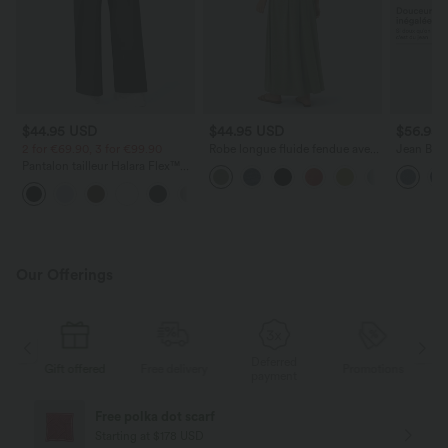
$44.95 USD
$44.95 USD
$56.95
2 for €69.90, 3 for €99.90
Robe longue fluide fendue avec
Jean Barre
poches latérales, dos nu et effet
Halara Fl
Pantalon tailleur Halara Flex™
torsadé
zippées
DayStretch coupe droite taille
+23
haute avec poches
Our Offerings
Deferred
ed
Free delivery
Promotions
Gift offered
F
payment
Free delivery
Starting at $84 USD