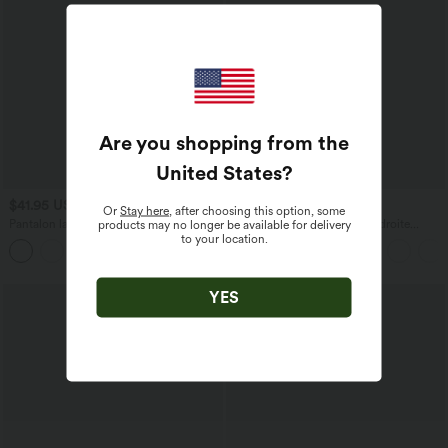
Are you shopping from the
United States
?
$41.95 USD
$36.95 USD
$44.95 USD
Or
Stay here
, after choosing this option, some
Pantalon large fluide taille haute avec
Pantalon taille haute coupe droite
products may no longer be available for delivery
cordon de serrage, poches latérales et
DayStretch avec poches
to your location.
+15
aspect lin
YES