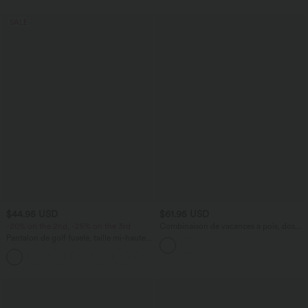
extensible en maille
SALE
$44.95 USD
$61.95 USD
-20% on the 2nd, -25% on the 3rd
Combinaison de vacances à pois, dos
nu halter, coussinets amovibles, poches
Pantalon de golf fuselé, taille mi-haute,
et accès facile Easy Peasy
cordon, ourlet courbé, séchage rapide,
+2
avec poches—UPF40+