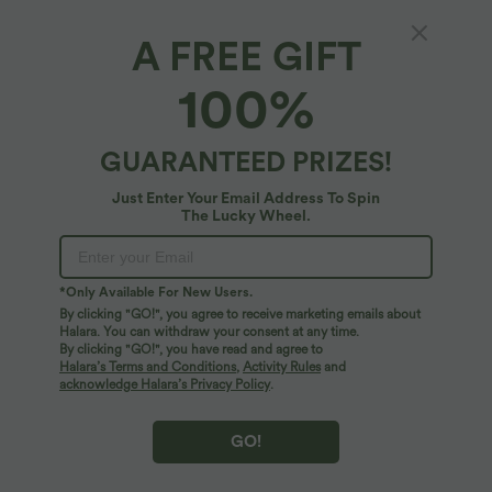
A FREE GIFT
Robe de Vacances Fluide Bretelles Réglables
100%
Dos en U Torsadé Évas
4.8
(
256
)
GUARANTEED PRIZES!
$39.95 USD
Just Enter Your Email Address To Spin
The Lucky Wheel.
*Only Available For New Users.
By clicking "GO!", you agree to receive marketing emails about
Halara. You can withdraw your consent at any time.
By clicking "GO!", you have read and agree to
Halara’s Terms and Conditions
,
Activity Rules
and
acknowledge Halara’s Privacy Policy
.
GO!