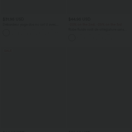
$31.95 USD
$44.95 USD
Débardeur yoga dos nu col U avec
-20% on the 2nd, -25% on the 3rd
bretelles croisées, ourlet arrondi et effet
Robe fluide midi de villégiature sans
frais InstantCool, protection solaire
manches, encolure carrée, dos nu croisé,
UPF50+
fronces et soutien-gorge intégré
SALE