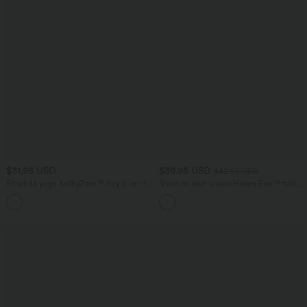
$31.95 USD
$39.95 USD
$42.95 USD
Short de yoga SoftlyZero™ Airy 2-en-1
Short en jean ample Halara Flex™ taille
taille très haute avec poches et effet frais
haute croisé gainant décontracté avec
+23
InstantCool 17,5 cm
poches