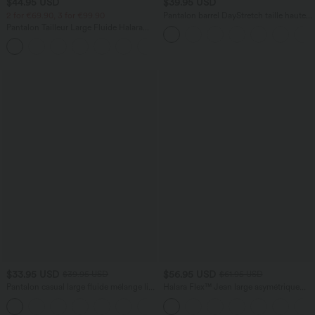
$44.95 USD
$39.95 USD
2 for €69.90, 3 for €99.90
Pantalon barrel DayStretch taille haute
avec poches
Pantalon Tailleur Large Fluide Halara
Flex™ Gaufré Taille Haute Poches
+21
Latérales
$33.95 USD
$56.95 USD
$39.95 USD
$61.95 USD
Pantalon casual large fluide mélange lin
Halara Flex™ Jean large asymétrique
taille haute avec cordon de serrage et
taille basse avec bouton, fermeture
+5
poches
éclair et poches multiples, délavé et