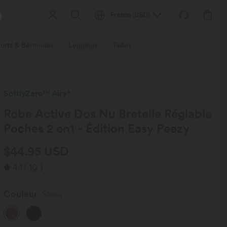
France
(
USD
)
orts & Bermudas
Leggings
Tailles
Activités / Utilités
Ti
SoftlyZero™ Airy*
Robe Active Dos Nu Bretelle Réglable
Poches 2 en1 - Édition Easy Peezy
$44.95 USD
4.1
(
10
)
Couleur
Salsa