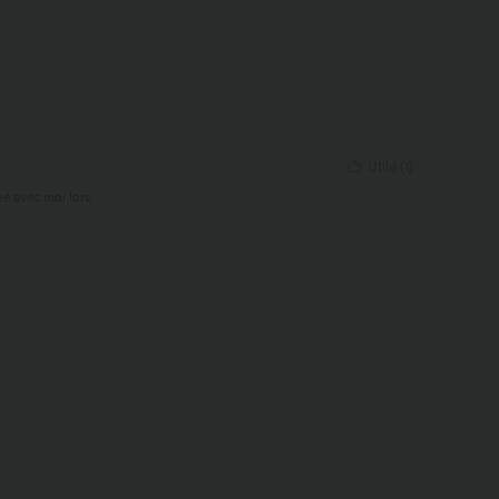
Utile
(
1
)
é avec moi lors
 rendu si simple
 l&#39;emballage
habillerais avec
lle était fidèle à