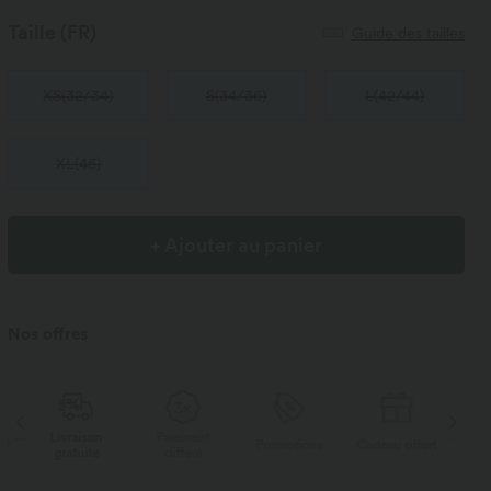
Taille
(FR)
Guide des tailles
XS
(
32/34
)
S
(
34/36
)
L
(
42/44
)
XL
(
46
)
+ Ajouter au panier
Nos offres
Livraison
Paiement
Li
rt
Promotions
Cadeau offert
gratuite
différé
g