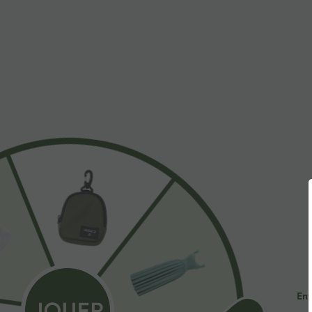
À découvrir
$44.95 USD
$41.95 USD
2 POUR 69,90€, 3 POUR
Pantalon large fluide taille
R
99,90€
haute avec cordon de
a
+19
serrage, poches latérales et
e
Pantalon tailleur Halara Flex™
aspect lin
DayStretch coupe droite taille
+27
haute avec poches
Ent