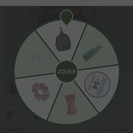
Couleur
Marsala
Taille
(FR)
Guide des tailles