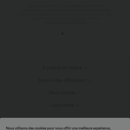
*En vous abonnant, vous acceptez de recevoir des
communications promotionelles de Halara par email. Vous
pouvez vous désabonner à tout moment. En continuant, vous
acceptez nos
Conditions Générales
et notre
Politique de Confidentialité
.
À propos de Halara
Service des utilisateurs
Découvrir Halara
Mon compte
Centre d'aide
Innovation textile
Liens utiles
Connexion ou inscription
Nous contacter
Blog
Programme partenaire
Mes commandes
Nous utilisons des cookies pour vous offrir une meilleure expérience,