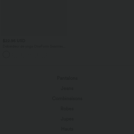
$22.95 USD
Débardeur de yoga OneForm Seamless
Flow à découpes avec brassière intégrée
Pantalons
Jeans
Combinaisons
Robes
Jupes
Hauts