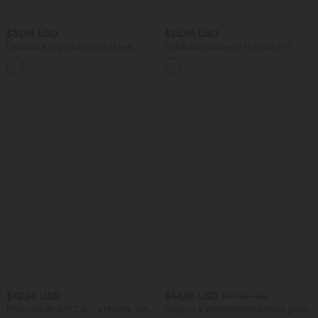
$31.95 USD
$25.95 USD
Débardeur yoga dos nu col U avec
Débardeur danse col U croisé E-G
bretelles croisées, ourlet arrondi et effet
frais InstantCool, protection solaire
UPF50+
$42.95 USD
$44.95 USD
$50.95 USD
Mini-jupe de golf 2 en 1 à rayures, taille
Legging d'entraînement gainant galbant