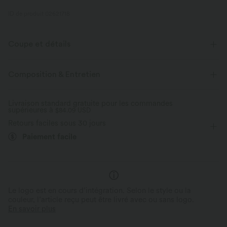
ID de produit 02621718
Coupe et détails
Coupe ajustée
Soutien-gorge intégré
Dos échancré
Composition & Entretien
Col en U
Dos nu
Enfilable
Yoga et Pilates
Livraison standard gratuite pour les commandes
supérieures à
Sous la poitrine
$84.09 USD
Sans manches
Élasticité moyenne
Retours faciles sous 30 jours
Élasticité quatre directions
Débardeur
Paiement facile
Le logo est en cours d’intégration. Selon le style ou la
couleur, l’article reçu peut être livré avec ou sans logo.
En savoir plus