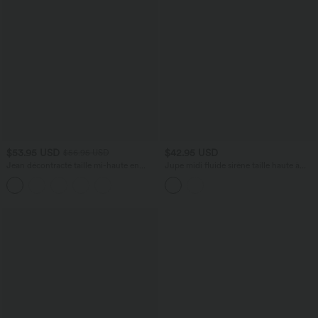
$53.95 USD
$42.95 USD
$56.95 USD
Jean décontracté taille mi-haute en
Jupe midi fluide sirène taille haute à
lyocell drapé avec cordon de serrage et
pois
poches