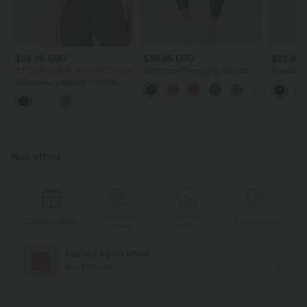
$25.95 USD
$36.95 USD
$22.95
3 POUR 59,90€, 4 POUR 79,90€
Softlyzero™ Legging Grande
Brassièr
Taille Pleine Longueur Taille
maintien 
Débardeur yoga col U croisé
Haute Poches Latérales Croisée
running
longueur étendue E-G
- UPF50+
Nos offres
Livraison
Paiement
ert
Promotions
Cadeau offert
gratuite
différé
Livraison offerte
Dès $84 USD d'achat