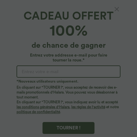
CADEAU OFFERT
Débardeur Danse Barre Ballet Grande Taille à
100%
Encolure U Dos Nu et Croisé
4.7
(
121
)
de chance de gagner
$31.95 USD
Entrez votre addresse e-mail pour faire
tourner la roue.*
*Nouveaux utilisateurs uniquement.
En cliquant sur "TOURNER !", vous acceptez de recevoir des e-
mails promotionnels d'Halara. Vous pouvez vous désabonner à
tout moment.
En cliquant sur "TOURNER !", vous indiquez avoir lu et accepté
les conditions générales d'Halara
,
les règles de l'activité
et notre
politique de confidentialité
.
TOURNER !