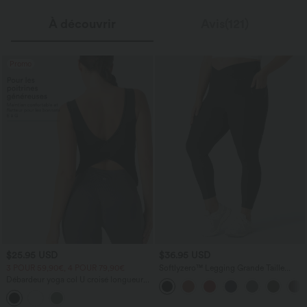
À découvrir
Avis(121)
Promo
$25.95 USD
$36.95 USD
3 POUR 59,90€, 4 POUR 79,90€
Softlyzero™ Legging Grande Taille
Pleine Longueur Taille Haute Poches
Débardeur yoga col U croisé longueur
Latérales Croisée - UPF50+
étendue E-G