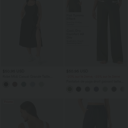
$50.95 USD
$50.95 USD
Robe Midi Casual Grande Taille
-20% sur le 2ème, -25% sur le 3ème
Everyday - Lala Land
Pantalon de yoga droit gainant taille
haute avec poches Halara UltraSculpt™
Promo