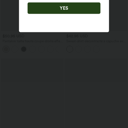
YES
$50.95 USD
$42.95 USD
Pantalon taille haute coupe droite effet
Sweat-shirt décontracté à capuche avec
lin avec poches
cordon de serrage, manches longues,
+5
poche kangourou, coupe croisée et
fente