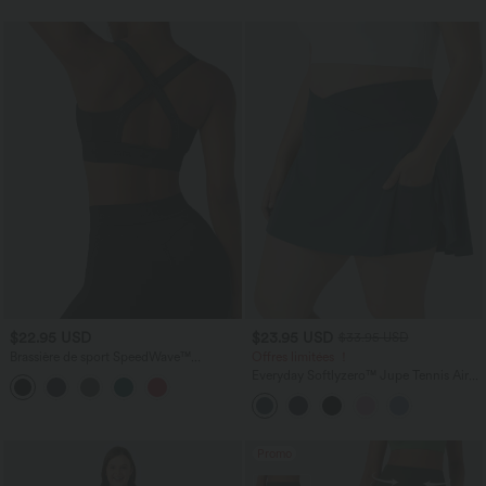
$22.95 USD
$23.95 USD
$33.95 USD
Brassière de sport SpeedWave™
Offres limitées ！
maintien léger séchage rapide running
Everyday Softlyzero™ Jupe Tennis Airy
Crossover 2 en1 Poche Latérale Cool
Touch-Lucid Grande Taille
Promo