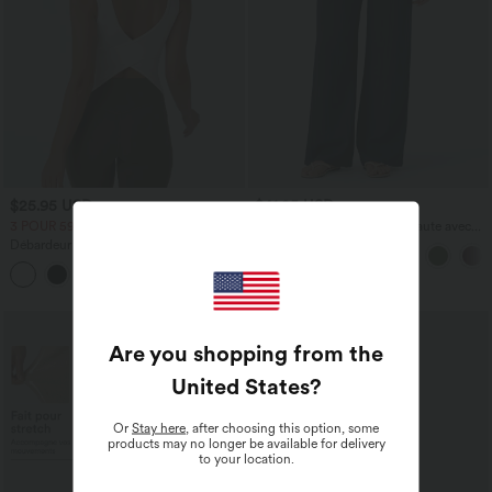
$25.95 USD
$41.95 USD
3 POUR 59,90€, 4 POUR 79,90€
Pantalon large fluide taille haute avec
cordon de serrage, poches latérales et
Débardeur de yoga dos nu à longueur
aspect lin
rallongée avec encolure en U et
croisement
Are you shopping from the
United States
?
Or
Stay here
, after choosing this option, some
products may no longer be available for delivery
to your location.