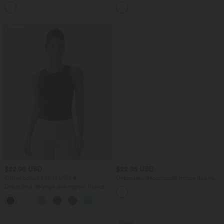
ultra haute, effet ventre plat, ourlet
taille haute avec effet scrunch et poches
arrondi et poches
Halara UltraSculpt™
Promo
$22.95 USD
$22.95 USD
Offres bonus $20.13 USD
Débardeur décontracté froncé dos nu
Débardeur de yoga dos nageur froncé
col rond
+2
Promo