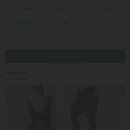
1X
(
46W/48W
)
2X
(
50W/52W
)
3X
(
54W/56W
)
4X
(
58W/60W
)
XS
S
M
L
XL
+ Ajouter au panier
À découvrir