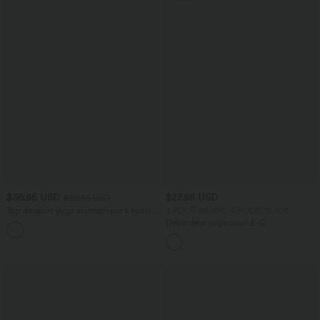
$36.95 USD
$27.95 USD
$39.95 USD
Top de sport yoga asymétrique à épaule
3 POUR 59,90€, 4 POUR 79,90€
dénudée manches courtes ourlet arrondi
Débardeur yoga court E-G
et coupe asymétrique à séchage rapide
– Soutien-gorge intégré