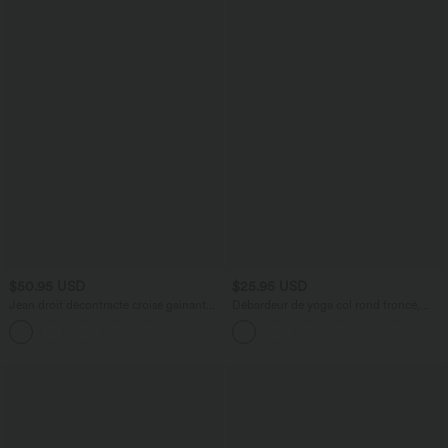
$50.95 USD
$25.95 USD
Jean droit décontracté croisé gainant
Débardeur de yoga col rond froncé,
taille haute avec poches Halara Flex™
tissu rafraîchissant - Protection UPF50+
+1