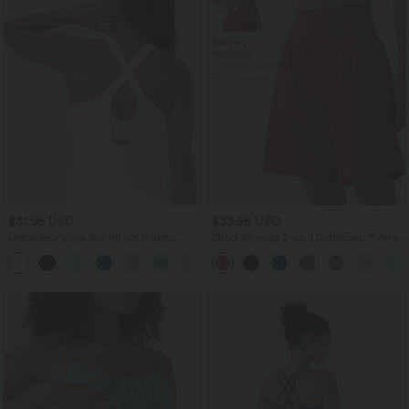
$31.95 USD
$33.95 USD
Débardeur yoga dos nu col U avec
Short de yoga 2-en-1 SoftlyZero™ Airy
bretelles croisées, ourlet arrondi et effet
taille très haute effet frais InstantCool
frais InstantCool, protection solaire
22,8 cm avec poches
UPF50+