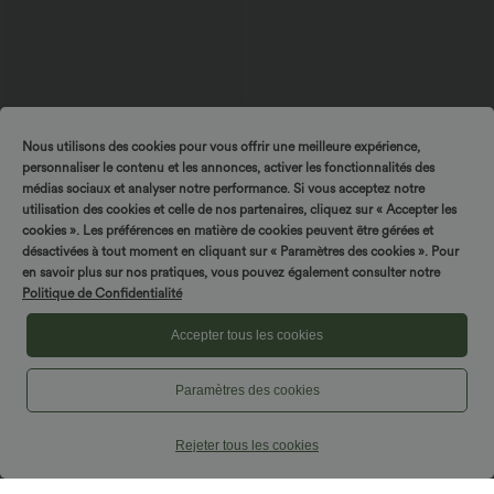
Nous utilisons des cookies pour vous offrir une meilleure expérience,
personnaliser le contenu et les annonces, activer les fonctionnalités des
médias sociaux et analyser notre performance. Si vous acceptez notre
utilisation des cookies et celle de nos partenaires, cliquez sur « Accepter les
$44.95 USD
$39.95 USD
$42.95 USD
cookies ». Les préférences en matière de cookies peuvent être gérées et
Robe moulante SoftlyZero™ Airy fendue
Short en jean ample Halara Flex™ taille
désactivées à tout moment en cliquant sur « Paramètres des cookies ». Pour
à effet frais InstantCool, brassière
haute croisé gainant décontracté avec
en savoir plus sur nos pratiques, vous pouvez également consulter notre
+1
intégrée, dos nu croisé à lacets,
poches
Politique de Confidentialité
légèrement plissée pour invitée de
mariage et demoiselle d'honneur
Accepter tous les cookies
Paramètres des cookies
Rejeter tous les cookies