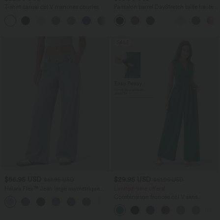
T-shirt casual col V manches courtes
Pantalon barrel DayStretch taille haute
avec poches
+9
SALE
$56.95 USD
$29.95 USD
$61.95 USD
$61.95 USD
Halara Flex™ Jean large asymétrique
Limited-time offers!
taille basse avec bouton, fermeture
Combinaison froncée col V sans
+5
éclair et poches multiples, délavé et
manches avec poches - Easy Peasy
extensible en maille