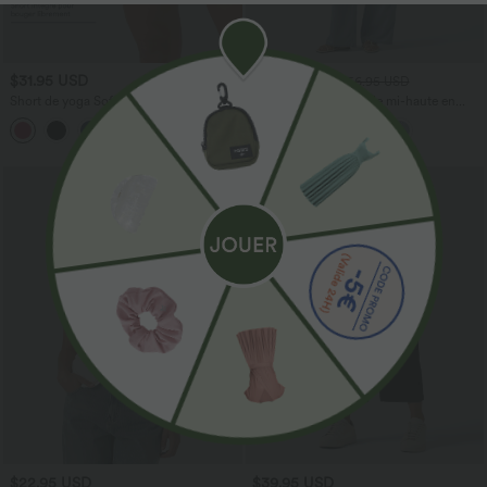
$31.95 USD
$53.95 USD
$56.95 USD
Short de yoga SoftlyZero™ Airy 2-en-1
Jean décontracté taille mi-haute en
taille très haute avec poches et effet frais
lyocell drapé avec cordon de serrage et
+23
InstantCool 17,5 cm
poches
$22.95 USD
$39.95 USD