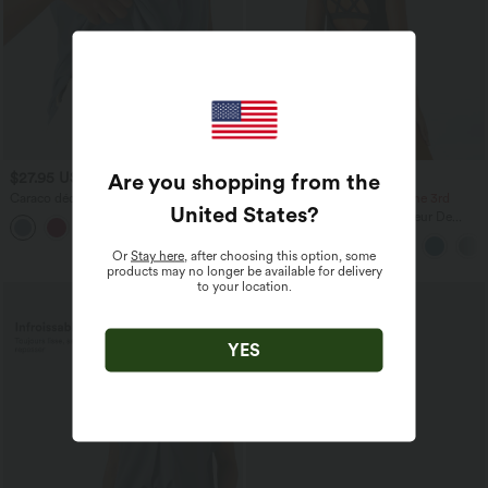
Are you shopping from the
$27.95 USD
$36.95 USD
Caraco décontracté 2-en-1 froncé avec
-20% on the 2nd, -25% on the 3rd
United States
?
brassière intégrée bretelles réglables
Halara UltraSculpt™ Débardeur De
Course à Col en U Dos Nu Ourlet
Incurvé Croisé
Or
Stay here
, after choosing this option, some
products may no longer be available for delivery
to your location.
YES