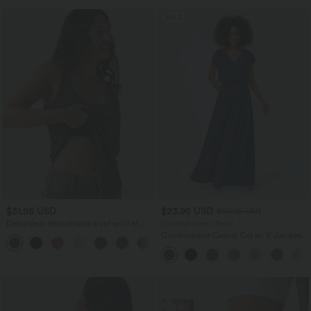
SALE
$31.95 USD
$23.95 USD
$50.95 USD
Débardeur décontracté à col en U et
Limited-time offers!
brassière intégrée
Combinaison Casual Col en V Jambes
Large Plissée Manches Courtes Poche
Latérale Gaufrée Fluide