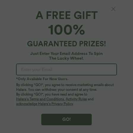
A FREE GIFT
100%
$44.95 USD
$44.95 USD
GUARANTEED PRIZES!
2 for €69.90, 3 for €99.90
-20% on the 2nd, -25% on the 3rd
Pantalon Tailleur Large Fluide Halara
Robe fluide midi de villégiature sans
Just Enter Your Email Address To Spin
Flex™ Gaufré Taille Haute Poches
manches, encolure carrée, dos nu croisé,
The Lucky Wheel.
+21
Latérales
fronces et soutien-gorge intégré
*Only Available For New Users.
By clicking "GO!", you agree to receive marketing emails about
Halara. You can withdraw your consent at any time.
By clicking "GO!", you have read and agree to
Halara’s Terms and Conditions
,
Activity Rules
and
acknowledge Halara’s Privacy Policy
.
GO!