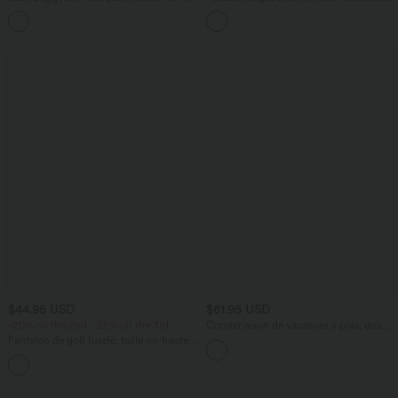
taille haute effet délavé avec poches
poches zippées
$44.95 USD
$61.95 USD
-20% on the 2nd, -25% on the 3rd
Combinaison de vacances à pois, dos
nu halter, coussinets amovibles, poches
Pantalon de golf fuselé, taille mi-haute,
et accès facile Easy Peasy
cordon, ourlet courbé, séchage rapide,
+2
avec poches—UPF40+