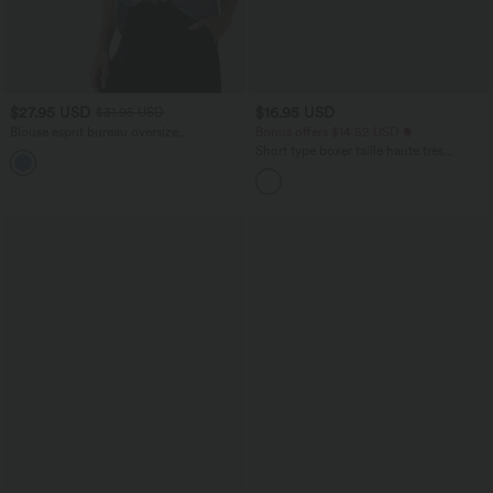
$27.95 USD
$16.95 USD
$31.95 USD
Blouse esprit bureau oversize
Bonus offers $14.52 USD
défroissage facile, col V et manches
Short type boxer taille haute très
+1
courtes
extensible et doux pour la détente