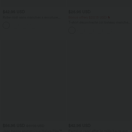
$42.95 USD
$25.95 USD
Robe midi sans manches à encolure
Bonus offers $20.13 USD
arrondie avec coussinets amovibles et
T-shirt décontracté col bateau manches
ourlet à volants
courtes coton
$56.95 USD
$42.95 USD
$61.95 USD
Jean baggy asymétrique Halara Flex™
Pantalon capri effet lin taille haute avec