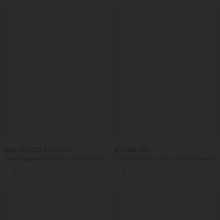
$56.95 USD
$56.95 USD
$61.95 USD
Jean baggy asymétrique Halara Flex™
Pantalon tailleur ample, taille moyenne,
taille haute effet délavé avec poches
coupe barrel, à poches