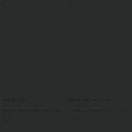
bretelles croisées, ourlet arrondi et effet
avec poches
frais InstantCool, protection solaire
UPF50+
SALE
$44.95 USD
$23.95 USD
$50.95 USD
2 for €69.90, 3 for €99.90
Limited-time offers!
Pantalon Tailleur Large Fluide Halara
Combinaison Casual Col en V Jambes
Flex™ Gaufré Taille Haute Poches
Large Plissée Manches Courtes Poche
+21
Latérales
Latérale Gaufrée Fluide