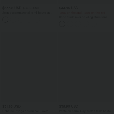
$53.95 USD
$44.95 USD
$56.95 USD
Jean décontracté taille mi-haute en
-20% on the 2nd, -25% on the 3rd
lyocell drapé avec cordon de serrage et
Robe fluide midi de villégiature sans
poches
manches, encolure carrée, dos nu croisé,
fronces et soutien-gorge intégré
$31.95 USD
$39.95 USD
Débardeur yoga dos nu col U avec
Pantalon barrel DayStretch taille haute