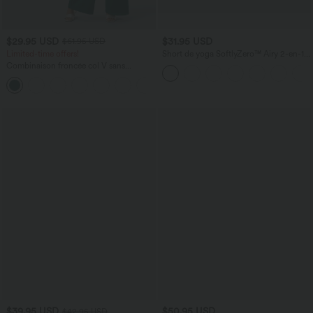
$29.95 USD
$31.95 USD
$61.95 USD
Limited-time offers!
Short de yoga SoftlyZero™ Airy 2-en-1
taille très haute avec poches et effet frais
Combinaison froncée col V sans
InstantCool 17,5 cm
manches avec poches - Easy Peasy
+7
$39.95 USD
$50.95 USD
$42.95 USD