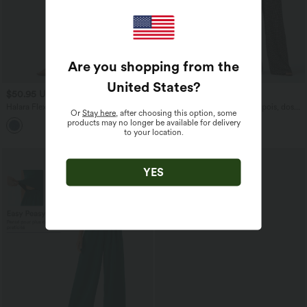
Are you shopping from the
United States
?
$50.95 USD
$61.95 USD
Halara Flex™ Jean barrel coupe
Combinaison de vacances à pois, dos
Or
Stay here
, after choosing this option, some
tonneau taille mi-haute avec poches
nu halter, coussinets amovibles, poches
products may no longer be available for delivery
et accès facile Easy Peasy
to your location.
YES