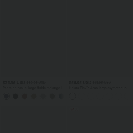
$33.95 USD
$56.95 USD
$39.95 USD
$61.95 USD
Pantalon casual large fluide mélange lin
Halara Flex™ Jean large asymétrique
taille haute avec cordon de serrage et
taille basse avec bouton, fermeture
+5
poches
éclair et poches multiples, délavé et
extensible en maille
SALE