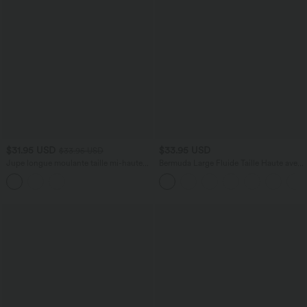
$31.95 USD
$33.95 USD
$33.95 USD
Jupe longue moulante taille mi-haute
Bermuda Large Fluide Taille Haute avec
avec nœud devant et fronces imprimé
Plis et Poches Latérales en Lin
floral/à rayures
Synthétique