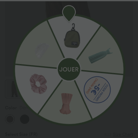
Color
Demitasse
Select Size
(FR)
Size Chart