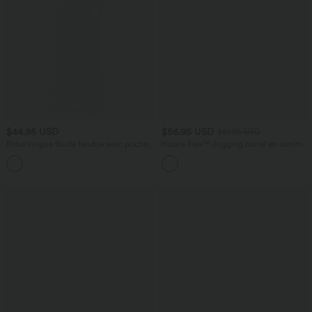
$44.95 USD
$56.95 USD
$61.95 USD
Robe longue fluide fendue avec poches
Halara Flex™ Jogging barrel en denim
latérales, dos nu et effet torsadé
taille mi-haute avec poches
+8