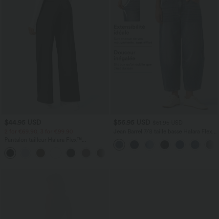
$44.95 USD
$56.95 USD
$61.95 USD
2 for €69.90, 3 for €99.90
Jean Barrel 7/8 taille basse Halara Flex™
avec poches zippées
Pantalon tailleur Halara Flex™
DayStretch coupe droite taille haute
+23
avec poches