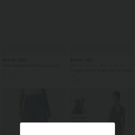
$42.95 USD
$44.95 USD
Robe midi sans manches à encolure
-20% on the 2nd, -25% on the 3rd
arrondie avec coussinets amovibles et
Pantalon de golf fuselé, taille mi-haute,
ourlet à volants
cordon, ourlet courbé, séchage rapide,
avec poches—UPF40+