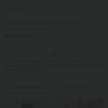
Fit & Features
For: casual activities
Flat Waist
Side Pockets
Free standard shipping on orders over
$84.09 USD
Easy returns within 30 days
Rolled Hem
Pleated
Pull-on
Ankle Length
Easy Payment
High-waisted
Straight-leg
Two-Way Stretch
Logo has been integrated, some styles/colourways may vary.
It's possible some items you receive may or may not have the
brand logo.
Learn More
More To Love
Reviews(38)
SALE