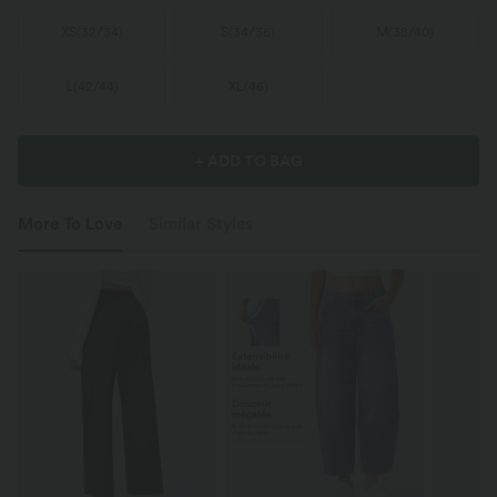
XS
(
32/34
)
S
(
34/36
)
M
(
38/40
)
L
(
42/44
)
XL
(
46
)
+ ADD TO BAG
More To Love
Similar Styles