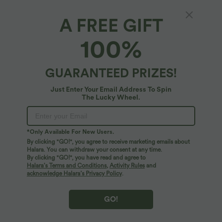
A FREE GIFT
Pantalon décontracté en velours côtelé, taille
100%
haute, avec poches
4.8
(
38
)
GUARANTEED PRIZES!
$39.95 USD
Just Enter Your Email Address To Spin
The Lucky Wheel.
*Only Available For New Users.
By clicking "GO!", you agree to receive marketing emails about
Halara. You can withdraw your consent at any time.
By clicking "GO!", you have read and agree to
Halara’s Terms and Conditions
,
Activity Rules
and
acknowledge Halara’s Privacy Policy
.
GO!