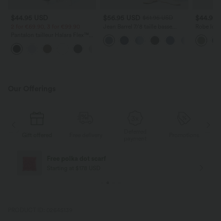
$44.95 USD
$56.95 USD
$44.95
$61.95 USD
2 for €69.90, 3 for €99.90
Jean Barrel 7/8 taille basse
Robe long
Halara Flex™ avec poches
poches lat
Pantalon tailleur Halara Flex™
zippées
torsadé
DayStretch coupe droite taille
+23
haute avec poches
Our Offerings
Deferred
ed
Free delivery
Promotions
Gift offered
F
payment
Free delivery
Starting at $84 USD
PRODUCT ID: 02645139