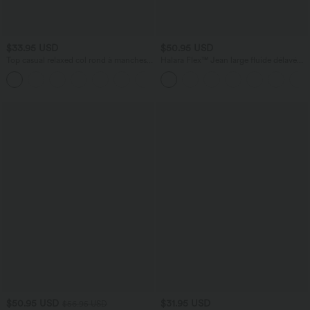
$33.95 USD
$50.95 USD
Top casual relaxed col rond à manches
Halara Flex™ Jean large fluide délavé
chauve-souris
taille haute à rayures avec poches
+1
$50.95 USD
$31.95 USD
$56.95 USD