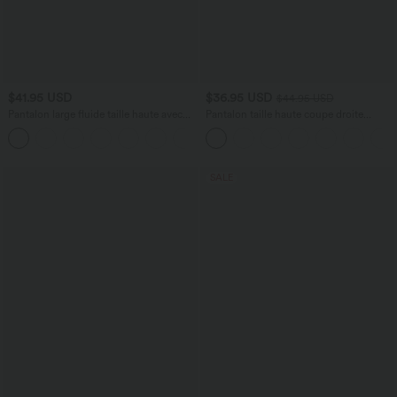
$41.95 USD
$36.95 USD
$44.95 USD
Pantalon large fluide taille haute avec
Pantalon taille haute coupe droite
cordon de serrage, poches latérales et
DayStretch avec poches
+15
aspect lin
SALE