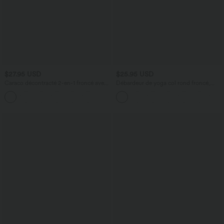
$27.95 USD
$25.95 USD
Caraco décontracté 2-en-1 froncé avec
Débardeur de yoga col rond froncé,
brassière intégrée bretelles réglables
tissu rafraîchissant - Protection UPF50+