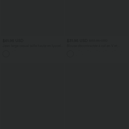
$61.95 USD
$31.95 USD
$33.95 USD
Jean large casual taille haute en lyocell
Blouse décontractée à col en V et
avec poches
manches courtes bouffantes