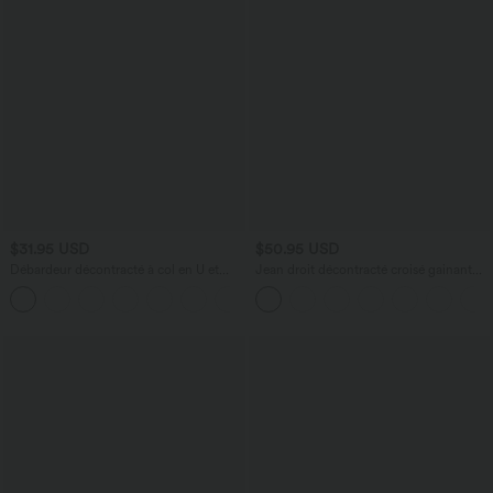
$31.95 USD
$50.95 USD
Débardeur décontracté à col en U et
Jean droit décontracté croisé gainant
brassière intégrée
taille haute avec poches Halara Flex™