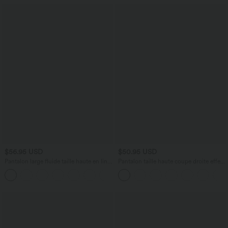
$56.95 USD
$50.95 USD
Pantalon large fluide taille haute en lin
Pantalon taille haute coupe droite effet
mélangé avec poches et liens latéraux
lin avec poches