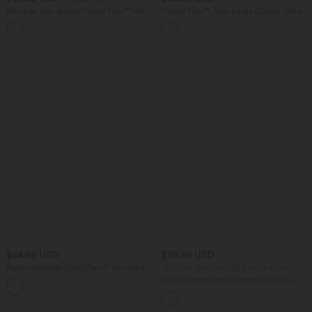
Short en jean ample Halara Flex™ taille
Halara Flex™ Jean Large Casual Taille
haute croisé gainant décontracté avec
Haute Poches Multiples Tricot
poches
Extensible Délavé
SALE
$44.95 USD
$39.95 USD
Robe moulante SoftlyZero™ Airy fendue
-20% on the 2nd, -25% on the 3rd
à effet frais InstantCool, brassière
Jupe longue casual aspect lin taille
+1
intégrée, dos nu croisé à lacets,
haute avec cordon de serrage
légèrement plissée pour invitée de
mariage et demoiselle d'honneur