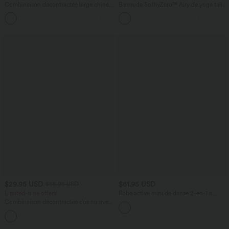
Combinaison décontractée large chinée
Bermuda SoftlyZero™ Airy de yoga taille
froncée bretelles ajustables avec poches
haute avec poches multiples et effet
+10
- Easy Peasy
frais InstantCool
$29.95 USD
$61.95 USD
$56.95 USD
Limited-time offers!
Robe active mini de danse 2-en-1 à
petites fleurs, coussinets amovibles,
Combinaison décontractée dos nu avec
poches et accès facile Easy Peasy
poches latérales
+10