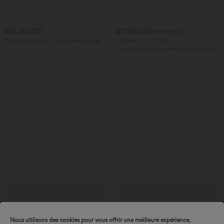
$22.95 USD
$17.95 USD
$31.95 USD
T-shirt casual col V manches courtes
Limited-time offers!
Short décontracté effet lin taille haute
+9
avec cordon de serrage et poches
latérales
Nous utilisons des cookies pour vous offrir une meilleure expérience,