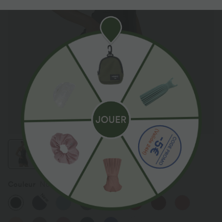
Couleur
Noir
New