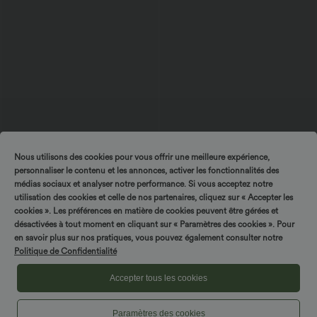
Nous utilisons des cookies pour vous offrir une meilleure expérience,
$27.95 USD
$42.95 USD
$31.95 USD
personnaliser le contenu et les annonces, activer les fonctionnalités des
Blouse esprit bureau oversize
Robe midi sans manches à encolure
médias sociaux et analyser notre performance. Si vous acceptez notre
défroissage facile, col V et manches
arrondie avec coussinets amovibles et
+1
courtes
ourlet à volants
utilisation des cookies et celle de nos partenaires, cliquez sur « Accepter les
cookies ». Les préférences en matière de cookies peuvent être gérées et
désactivées à tout moment en cliquant sur « Paramètres des cookies ». Pour
en savoir plus sur nos pratiques, vous pouvez également consulter notre
Politique de Confidentialité
Accepter tous les cookies
Paramètres des cookies