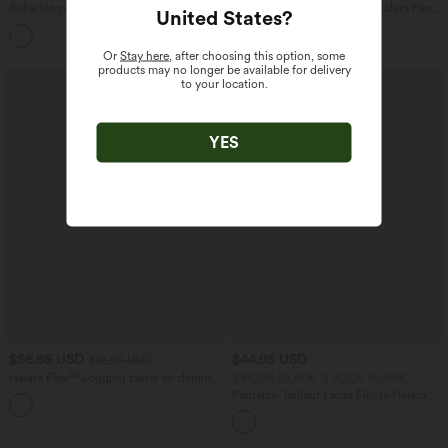
Robe longue fluide fendue avec poches
Jean Barrel 7/8 taille basse Halara Flex™
United States
?
latérales, dos nu et effet torsadé
avec poches zippées
+8
Or
Stay here
, after choosing this option, some
products may no longer be available for delivery
to your location.
YES
$56.95 USD
$44.95 USD
$61.95 USD
Halara Flex™ Jogging barrel en denim
2 POUR 69,90€, 3 POUR 99,90€
taille mi-haute avec poches
Pantalon Tailleur Large Fluide Halara
Flex™ Gaufré Taille Haute Poches
Latérales