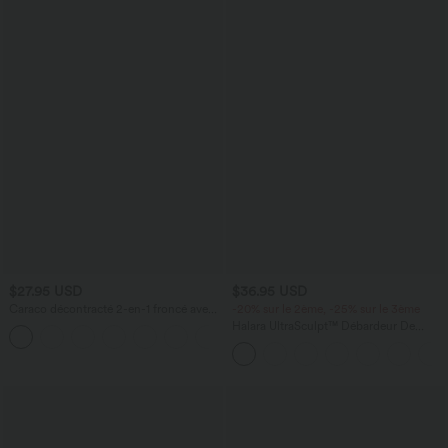
$27.95 USD
$36.95 USD
Caraco décontracté 2-en-1 froncé avec
-20% sur le 2ème, -25% sur le 3ème
brassière intégrée bretelles réglables
Halara UltraSculpt™ Débardeur De
Course à Col en U Dos Nu Ourlet
Incurvé Croisé