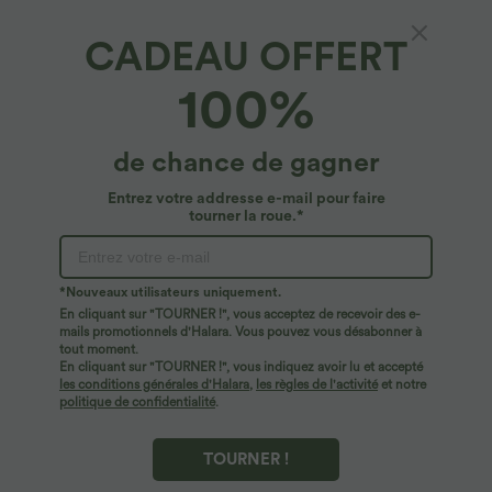
CADEAU OFFERT
SoftlyZero™ Airy*
100%
Softlyzero™ Airy Robe Sport de Yoga Plus
Longue Dos Nu Découp Bretelles Réglables et
Poches
4.8
(
956
)
de chance de gagner
$35.95 USD
$50.95 USD
Entrez votre addresse e-mail pour faire
tourner la roue.*
*Nouveaux utilisateurs uniquement.
En cliquant sur "TOURNER !", vous acceptez de recevoir des e-
mails promotionnels d'Halara. Vous pouvez vous désabonner à
tout moment.
En cliquant sur "TOURNER !", vous indiquez avoir lu et accepté
les conditions générales d'Halara
,
les règles de l'activité
et notre
politique de confidentialité
.
TOURNER !