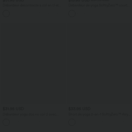
$31.95 USD
Débardeur décontracté à col en U et
Débardeur de yoga SoftlyZero™ court
brassière intégrée
col V dos nageur ourlet croisé avec
brassière intégrée effet frais InstantCool,
protection solaire UPF50+
$31.95 USD
$33.95 USD
Débardeur yoga dos nu col U avec
Short de yoga 2-en-1 SoftlyZero™ Airy
bretelles croisées, ourlet arrondi et effet
taille très haute effet frais InstantCool
frais InstantCool, protection solaire
22,8 cm avec poches
UPF50+