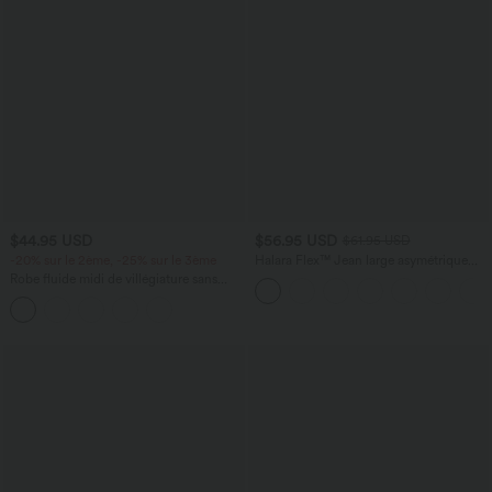
$44.95 USD
$56.95 USD
$61.95 USD
-20% sur le 2ème, -25% sur le 3ème
Halara Flex™ Jean large asymétrique
taille basse avec bouton, fermeture
Robe fluide midi de villégiature sans
éclair et poches multiples, délavé et
manches, encolure carrée, dos nu croisé,
extensible en maille
fronces et soutien-gorge intégré