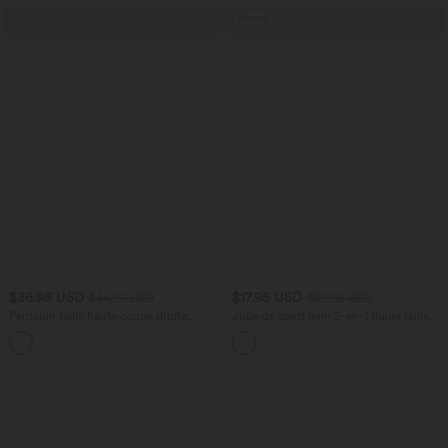
Promo
$36.95 USD
$17.95 USD
$44.95 USD
$39.95 USD
Pantalon taille haute coupe droite
Jupe de sport mini 2-en-1 fluide taille
DayStretch avec poches
mi-haute en mesh léopard avec poche
+23