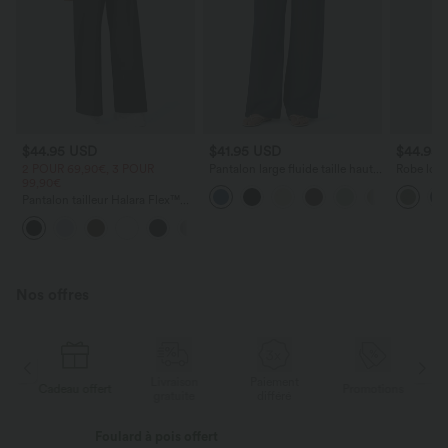
$44.95 USD
$41.95 USD
$44.95
2 POUR 69,90€, 3 POUR
Pantalon large fluide taille haute
Robe long
99,90€
avec cordon de serrage, poches
poches lat
latérales et aspect lin
torsadé
Pantalon tailleur Halara Flex™
DayStretch coupe droite taille
+23
haute avec poches
Nos offres
Livraison
Paiement
s
Cadeau offert
Promotions
Ca
gratuite
différé
Livraison offerte