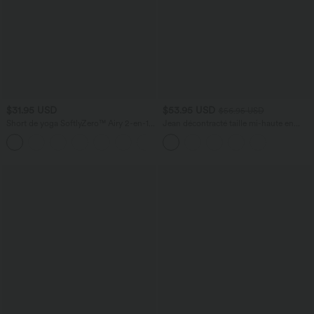
$31.95 USD
$53.95 USD
$56.95 USD
Short de yoga SoftlyZero™ Airy 2-en-1
Jean décontracté taille mi-haute en
taille très haute avec poches et effet frais
lyocell drapé avec cordon de serrage et
+23
InstantCool 17,5 cm
poches