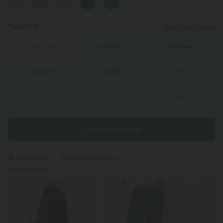
Taille
(FR)
Guide des tailles
XS
(
32/34
)
S
(
34/36
)
M
(
38/40
)
L
(
42/44
)
XL
(
46
)
1X
2X
3X
4X
+ Ajouter au panier
À découvrir
Styles Similaires