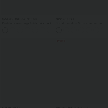
$33.95 USD
$22.95 USD
$39.95 USD
Pantalon casual large fluide mélange lin
T-shirt casual col V manches courtes
taille haute avec cordon de serrage et
+5
poches
Promo
$31.95 USD
$15.95 USD