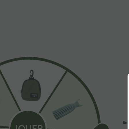
$31.95 USD
$53.95 USD
Short de yoga SoftlyZero™ Airy 2-en-1 taille très
Jean décontract
haute avec poches et effet frais InstantCool 17,5
avec cordon de
+27
cm
Promo
Ent