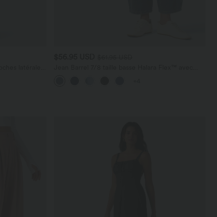
$56.95 USD
$61.95 USD
ches latérales,
Jean Barrel 7/8 taille basse Halara Flex™ avec
poches zippées
+4