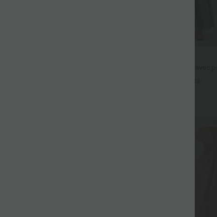
$44.95 USD
fluide taille haute avec cordon de
Robe longue fluide fendue avec po
 latérales et aspect lin
dos nu et effet torsadé
+19
+12