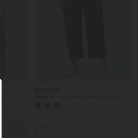
$39.95 USD
es
Pantalon barrel DayStretch taille haute avec
poches
+9
Promo