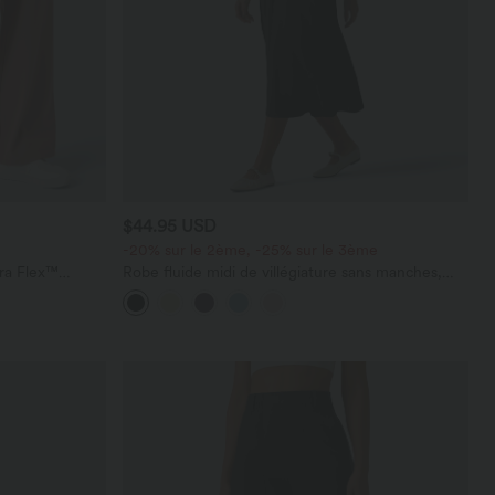
$44.95 USD
-20% sur le 2ème, -25% sur le 3ème
ara Flex™
Robe fluide midi de villégiature sans manches,
les
encolure carrée, dos nu croisé, fronces et
soutien-gorge intégré