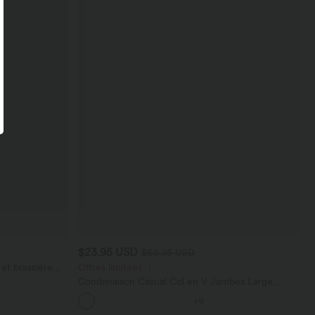
$23.95 USD
$50.95 USD
et brassière
Offres limitées ！
Combinaison Casual Col en V Jambes Large
Plissée Manches Courtes Poche Latérale Gaufrée
+9
Fluide