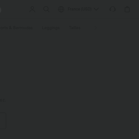
France
(
USD
)
orts & Bermudas
Leggings
Tailles
Activités / Utilités
Ti
ez.