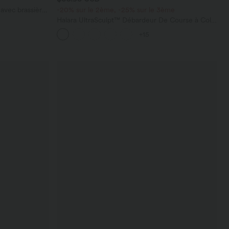
avec brassière
-20% sur le 2ème, -25% sur le 3ème
Halara UltraSculpt™ Débardeur De Course à Col
en U Dos Nu Ourlet Incurvé Croisé
+15