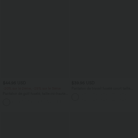
$44.95 USD
$39.95 USD
-20% sur le 2ème, -25% sur le 3ème
Pantalon de travail fuselé court taille
haute Halara Flex™ avec poches
Pantalon de golf fuselé, taille mi-haute,
cordon, ourlet courbé, séchage rapide,
+2
avec poches—UPF40+