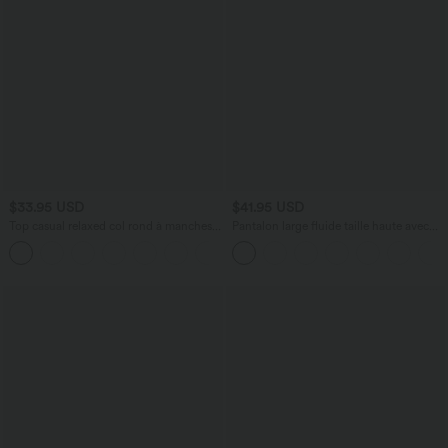
$33.95 USD
$41.95 USD
Top casual relaxed col rond à manches
Pantalon large fluide taille haute avec
chauve-souris
cordon de serrage, poches latérales et
+1
aspect lin