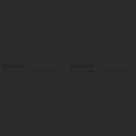
$31.95 USD
$50.95 USD
Pantalon tailleur Halara Flex™ évasé
Pantalon Tailleur Large Fluide Taille
court, taille haute, à poches
Haute Fermeture Éclair Invisible