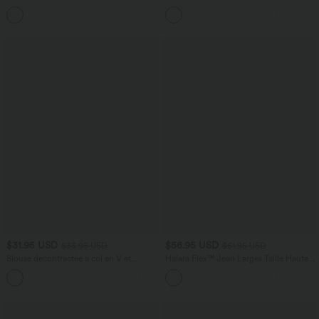
haute Halara Flex™ avec poches
effet frais InstantCool avec fronces,
protection solaire UPF50+
$31.95 USD
$56.95 USD
$33.95 USD
$61.95 USD
Blouse décontractée à col en V et
Halara Flex™ Jean Larges Taille Haute
manches courtes bouffantes
Ourlet Roulotté Multiples Poches