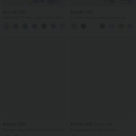
$50.95 USD
$56.95 USD
Halara Flex™ Jean Large Casual Taille
Pantalon tailleur évasé taille haute
Haute Poches Multiples Tricot
Halara Flex™ DayStretch avec poches
+2
Extensible Délavé
$42.95 USD
$27.95 USD
$31.95 USD
Pantalon capri effet lin taille haute avec
Blouse esprit bureau oversize
poches zippées
défroissage facile, col V et manches