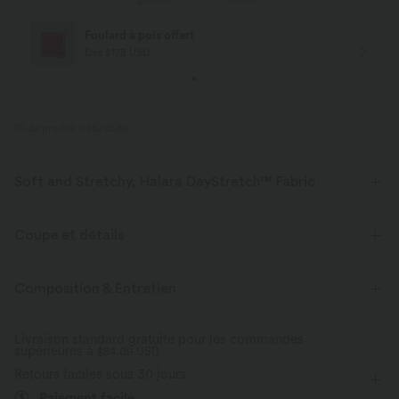
Livraison offerte
Dès $84 USD d'achat
ID de produit 02820584
Soft and Stretchy, Halara DayStretch™ Fabric
Feel-good comfort that's soft, stretchy, and breathable enough for any
activity.
Coupe et détails
Extensible dans les 4 sens
Tissu respirant
Taille plate
Poches latérales
Travail
Composition & Entretien
Longueur corsaire
Taille haute
Jambe droite
Tissu doux
Évacue l’humidité
Livraison standard gratuite pour les commandes
supérieures à
Haute élasticité
$84.09 USD
Élasticité quatre directions
Défroissage facile
Retours faciles sous 30 jours
Paiement facile