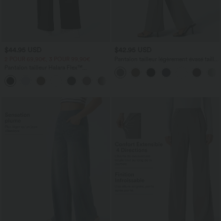
$44.95 USD
$42.95 USD
2 POUR 69,90€, 3 POUR 99,90€
Pantalon tailleur légèrement évasé taille
haute avec poches arrière Halara Flex™
Pantalon tailleur Halara Flex™
DayStretch coupe droite taille haute
+23
avec poches