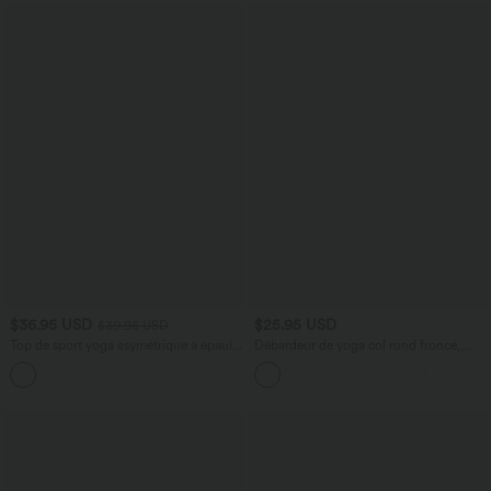
$36.95 USD
$25.95 USD
$39.95 USD
Top de sport yoga asymétrique à épaule
Débardeur de yoga col rond froncé,
dénudée manches courtes ourlet arrondi
tissu rafraîchissant - Protection UPF50+
et coupe asymétrique à séchage rapide
– Soutien-gorge intégré