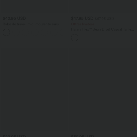
$42.95 USD
$47.95 USD
$67.95 USD
Robe de travail midi moulante sans
Offres limitées ！
manches col montant pied-de-poule à
Halara Flex™ Jean Droit Casual Taille
carreaux
Haute avec Boutons Décoratifs et
Multiples Poches Élastiques et Tricotés
$22.95 USD
$39.95 USD