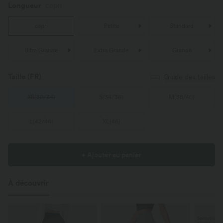
Longueur
capri
capri
Petite
Standard
Ultra Grande
Extra Grande
Grande
Taille
(FR)
Guide des tailles
XS
(
32/34
)
S
(
34/36
)
M
(
38/40
)
L
(
42/44
)
XL
(
46
)
+ Ajouter au panier
À découvrir