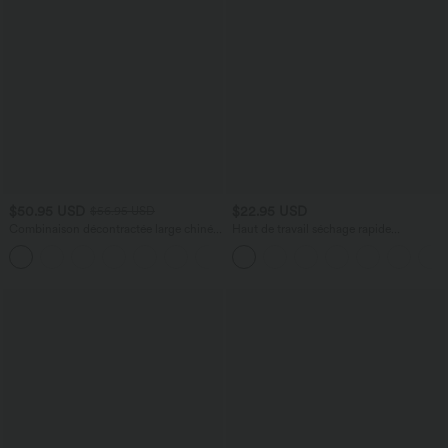
$50.95 USD
$22.95 USD
$56.95 USD
Combinaison décontractée large chinée
Haut de travail séchage rapide
froncée bretelles ajustables avec poches
Breezeful™ col rond manches courtes
+10
- Easy Peasy
avec dos ajouré