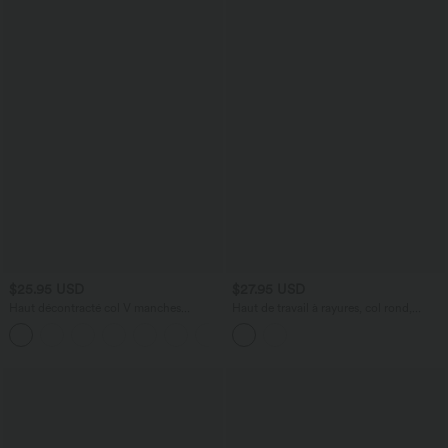
$25.95 USD
$27.95 USD
Haut décontracté col V manches
Haut de travail à rayures, col rond,
courtes froncé coupe décontractée
manches longues et boutonnage
+1