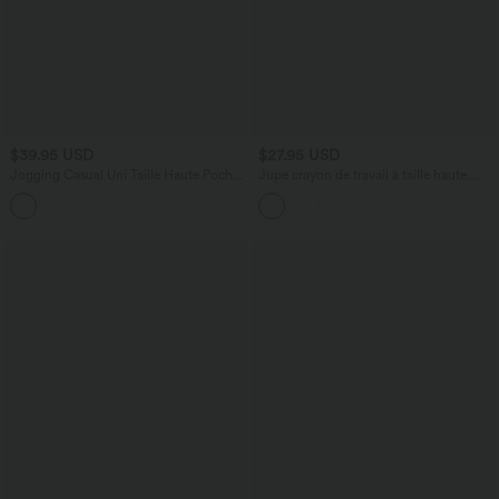
$39.95 USD
$27.95 USD
Jogging Casual Uni Taille Haute Poche
Jupe crayon de travail à taille haute,
Latérale
fente et motif pied-de-poule et carreaux