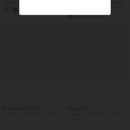
Robe chemise casual mi-longue col
-20% sur le 2ème, -25% sur le 3ème
manches courtes ceinturée ourlet
Pantalon de travail droit gainant taille
arrondi avec fente et poches
haute avec poches Halara UltraSculpt™
$53.95 USD
$44.95 USD
$56.95 USD
Jean décontracté taille mi-haute en
Chemise col V manches courtes aspect
lyocell drapé avec cordon de serrage et
lin pour le bureau
poches