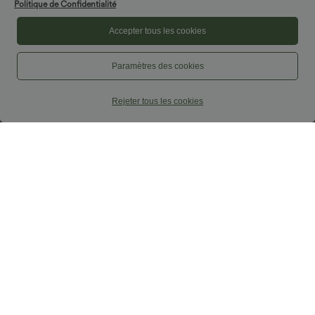
Politique de Confidentialité
Accepter tous les cookies
Paramètres des cookies
Rejeter tous les cookies
$25.95 USD
$36.95 USD
3 POUR 59,90€, 4 POUR 79,90€
-20% sur le 2ème, -25% sur le 3ème
Haut de sport yoga oversize col V à
Halara UltraSculpt™ Débardeur De
manches courtes effet frais InstantCool
Course à Col en U Dos Nu Ourlet
+3
à séchage rapide
Incurvé Croisé
Promo