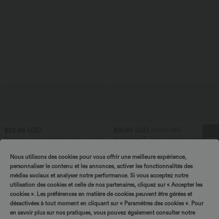
$22.95 USD
$61.95 USD
$67.95 USD
Haut casual col carré manches courtes
Halara Flex™ Jean large décontracté
taille haute gainant avec poches
+10
Nous utilisons des cookies pour vous offrir une meilleure expérience,
personnaliser le contenu et les annonces, activer les fonctionnalités des
Tournez & gagnez !
Promo
Promo
médias sociaux et analyser notre performance. Si vous acceptez notre
utilisation des cookies et celle de nos partenaires, cliquez sur « Accepter les
cookies ». Les préférences en matière de cookies peuvent être gérées et
désactivées à tout moment en cliquant sur « Paramètres des cookies ». Pour
en savoir plus sur nos pratiques, vous pouvez également consulter notre