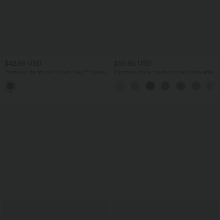
$42.95 USD
$50.95 USD
Pantalon de travail Halara Flex™ fuselé
Pantalon taille haute coupe droite effet
taille haute avec poches
lin avec poches