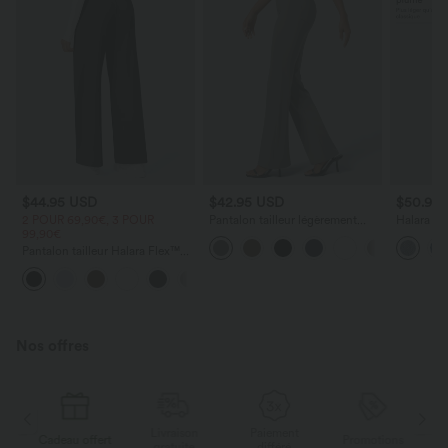
$44.95 USD
$42.95 USD
$50.95
2 POUR 69,90€, 3 POUR
Pantalon tailleur légèrement
Halara Fl
99,90€
évasé taille haute avec poches
Taille Ha
arrière Halara Flex™
Tricot Ex
Pantalon tailleur Halara Flex™
DayStretch coupe droite taille
+23
haute avec poches
Nos offres
Livraison
Paiement
ert
Promotions
Cadeau offert
gratuite
différé