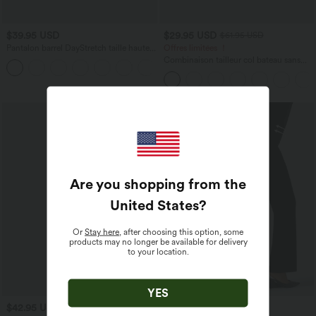
$39.95 USD
$29.95 USD
$61.95 USD
Pantalon barrel DayStretch taille haute
Offres limitées ！
avec poches
Combinaison tailleur col bateau sans
+5
manches à rayures et nœuds sur les
côtés effet frais InstantCool avec
poches, accès facile Easy Peasy
Promo
Are you shopping from the
United States
?
Or
Stay here
, after choosing this option, some
products may no longer be available for delivery
to your location.
YES
$42.95 USD
$50.95 USD