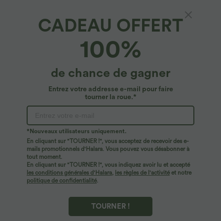
CADEAU OFFERT
Halara DayStretch*
100%
Pantalon capri de travail coupe droite taille
haute Halara Flex™ DayStretch avec poches
latérales
4.8
(
237
)
de chance de gagner
$39.95 USD
Entrez votre addresse e-mail pour faire
tourner la roue.*
*Nouveaux utilisateurs uniquement.
En cliquant sur "TOURNER !", vous acceptez de recevoir des e-
mails promotionnels d'Halara. Vous pouvez vous désabonner à
tout moment.
En cliquant sur "TOURNER !", vous indiquez avoir lu et accepté
les conditions générales d'Halara
,
les règles de l'activité
et notre
politique de confidentialité
.
TOURNER !