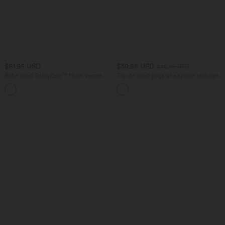
$61.95 USD
$39.95 USD
$42.95 USD
Robe sport SoftlyZero™ Plush ventre
Top de sport yoga une épaule séchage
plat avec poches – Édition Easy Peasy
rapide ourlet arrondi asymétrique
+4
manches longues avec trous pouces -
Brassière intégrée