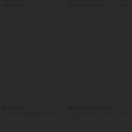
T-shirt casual col V manches courtes
Pantalon velours côtelé tailleur et large
Halara Flex™, taille haute, avec poches
+9
$31.95 USD
$36.95 USD
$39.95 USD
Pantacourt habillé Halara Flex™ taille
Chemisier de travail à col en V avec plis
haute fuselé en tissu gaufré avec poches
et manches longues