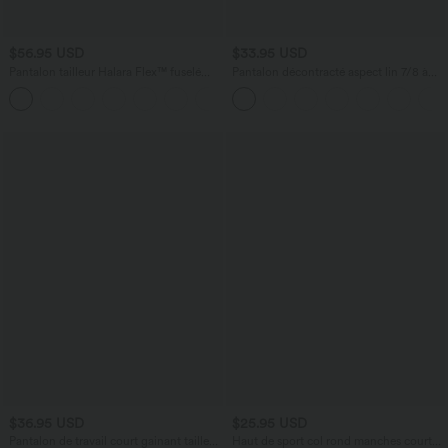
$56.95 USD
$33.95 USD
Pantalon tailleur Halara Flex™ fuselé
Pantalon décontracté aspect lin 7/8 à
uni, taille haute, avec poches
taille haute, jambe large avec cordon de
+8
serrage et poches latérales
$36.95 USD
$25.95 USD
Pantalon de travail court gainant taille
Haut de sport col rond manches courtes