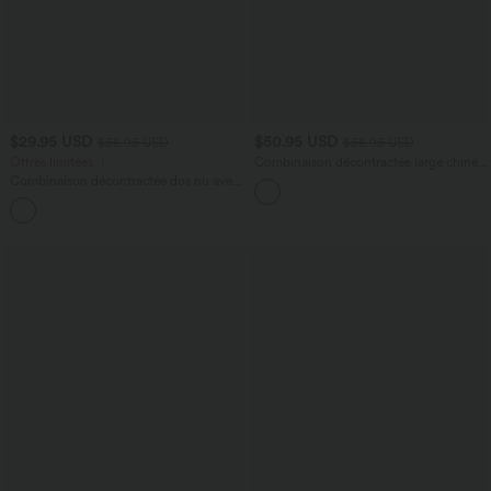
$29.95 USD
$50.95 USD
$56.95 USD
$56.95 USD
Offres limitées ！
Combinaison décontractée large chinée
froncée bretelles ajustables avec poches
Combinaison décontractée dos nu avec
- Easy Peasy
poches latérales
+10