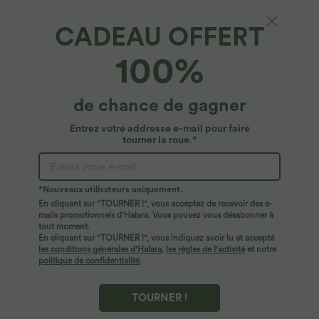
CADEAU OFFERT
Pantalon Large Casual Taille Haute Boutonnés
100%
Fermeture Éclair Plissé Poches Latérales
Ourlet Fendu
4.8
(
1804
)
de chance de gagner
$35.95 USD
$50.95 USD
Entrez votre addresse e-mail pour faire
tourner la roue.*
*Nouveaux utilisateurs uniquement.
En cliquant sur "TOURNER !", vous acceptez de recevoir des e-
mails promotionnels d'Halara. Vous pouvez vous désabonner à
tout moment.
En cliquant sur "TOURNER !", vous indiquez avoir lu et accepté
les conditions générales d'Halara
,
les règles de l'activité
et notre
politique de confidentialité
.
TOURNER !