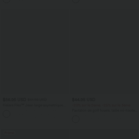
$56.95 USD
$44.95 USD
$61.95 USD
Halara Flex™ Jean large asymétrique
-20% sur le 2ème, -25% sur le 3ème
taille basse avec bouton, fermeture
Pantalon de golf fuselé, taille mi-haute,
+5
éclair et poches multiples, délavé et
cordon, ourlet courbé, séchage rapide,
extensible en maille
avec poches—UPF40+
Promo