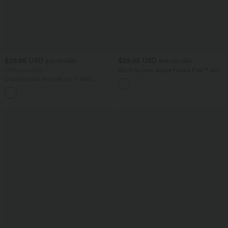
$29.95 USD
$39.95 USD
$61.95 USD
$42.95 USD
Offres limitées ！
Short en jean ample Halara Flex™ taille
haute croisé gainant décontracté avec
Combinaison froncée col V sans
poches
manches avec poches - Easy Peasy
+7