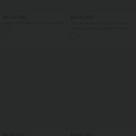
$50.95 USD
$39.95 USD
Halara Flex™ Jean Large Casual Taille
-20% sur le 2ème, -25% sur le 3ème
Haute Poches Multiples Tricot
Jupe longue casual aspect lin taille
+2
Extensible Délavé
haute avec cordon de serrage
$31.95 USD
$56.95 USD