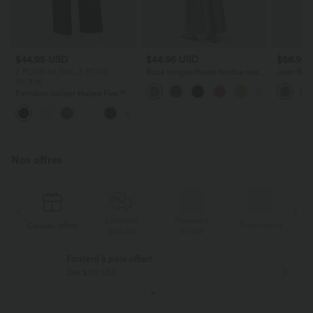
$44.95 USD
$44.95 USD
$56.95
2 POUR 69,90€, 3 POUR
Robe longue fluide fendue avec
Jean Barre
99,90€
poches latérales, dos nu et effet
Halara Fl
torsadé
zippées
Pantalon tailleur Halara Flex™
DayStretch coupe droite taille
+23
haute avec poches
Nos offres
Livraison
Paiement
s
Cadeau offert
Promotions
Ca
gratuite
différé
Foulard à pois offert
Dès $178 USD