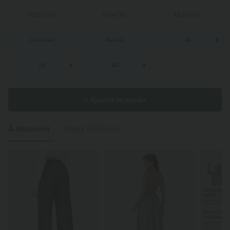
XS
(
32/34
)
S
(
34/36
)
M
(
38/40
)
L
(
42/44
)
XL
(
46
)
1X
2X
3X
+ Ajouter au panier
À découvrir
Styles Similaires