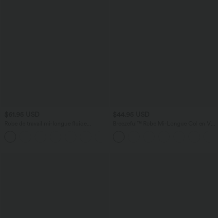
$61.95 USD
$44.95 USD
Robe de travail mi-longue fluide
Breezeful™ Robe Mi-Longue Col en V
gainante à manches chauve-souris avec
Manches Courtes Poche Latérale Nouée
poches
au Dos Séchage Rapide