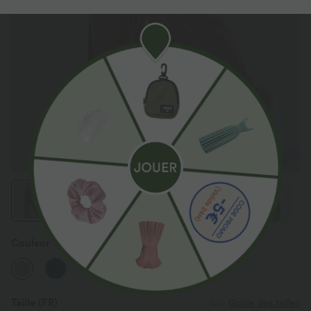
Couleur
Plum Pink Denim
Taille
(FR)
Guide des tailles