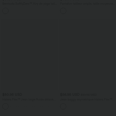
Bermuda SoftlyZero™ Airy de yoga taille
Pantalon tailleur ample, taille moyenne,
haute avec poches multiples et effet
coupe barrel, à poches
+16
frais InstantCool
$50.95 USD
$56.95 USD
$61.95 USD
Halara Flex™ Jean large fluide délavé
Jean baggy asymétrique Halara Flex™
taille haute à rayures avec poches
taille haute effet délavé avec poches
+1