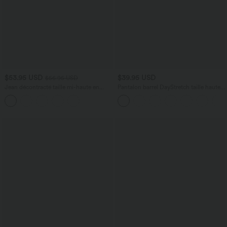
$53.95 USD
$39.95 USD
$56.95 USD
Jean décontracté taille mi-haute en
Pantalon barrel DayStretch taille haute
lyocell drapé avec cordon de serrage et
avec poches
poches