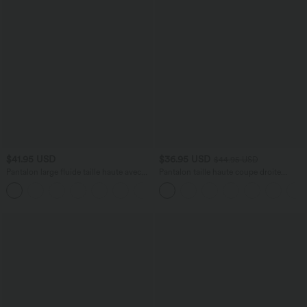
$41.95 USD
$36.95 USD
$44.95 USD
Pantalon large fluide taille haute avec
Pantalon taille haute coupe droite
cordon de serrage, poches latérales et
DayStretch avec poches
+15
aspect lin