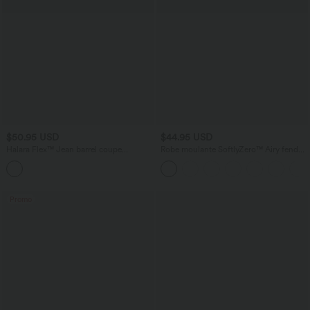
$50.95 USD
$44.95 USD
Halara Flex™ Jean barrel coupe
Robe moulante SoftlyZero™ Airy fendue
tonneau taille mi-haute avec poches
à effet frais InstantCool, brassière
intégrée, dos nu croisé à lacets,
légèrement plissée pour invitée de
mariage et demoiselle d'honneur
Promo