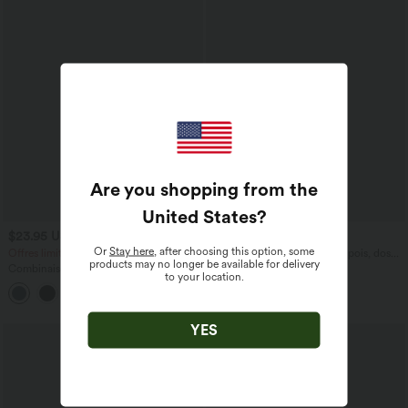
Are you shopping from the
United States
?
$23.95 USD
$61.95 USD
$50.95 USD
Or
Stay here
, after choosing this option, some
Offres limitées ！
Combinaison de vacances à pois, dos
products may no longer be available for delivery
nu halter, coussinets amovibles, poches
Combinaison Casual Col en V Jambes
to your location.
et accès facile Easy Peasy
Large Plissée Manches Courtes Poche
+5
Latérale Gaufrée Fluide
YES