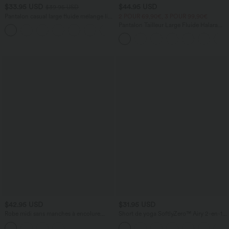
$33.95 USD
$44.95 USD
$39.95 USD
Pantalon casual large fluide mélange lin
2 POUR 69,90€, 3 POUR 99,90€
taille haute avec cordon de serrage et
Pantalon Tailleur Large Fluide Halara
+5
poches
Flex™ Gaufré Taille Haute Poches
Latérales
$42.95 USD
$31.95 USD
Robe midi sans manches à encolure
Short de yoga SoftlyZero™ Airy 2-en-1
arrondie avec coussinets amovibles et
taille très haute avec poches et effet frais
ourlet à volants
InstantCool 17,5 cm