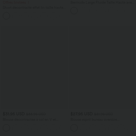
Offres limitées ！
Bermuda Large Fluide Taille Haute avec
Plis et Poches Latérales en Lin
Short décontracté effet lin taille haute
Synthétique
avec cordon de serrage et poches
latérales
$31.95 USD
$27.95 USD
$33.95 USD
$31.95 USD
Blouse décontractée à col en V et
Blouse esprit bureau oversize
manches courtes bouffantes
défroissage facile, col V et manches
courtes