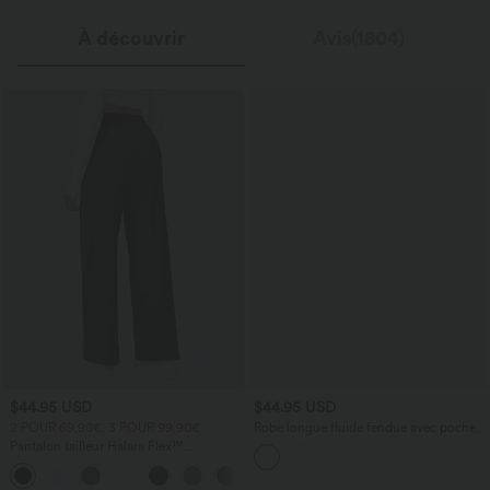
À découvrir
Avis(1804)
$44.95 USD
$44.95 USD
2 POUR 69,90€, 3 POUR 99,90€
Robe longue fluide fendue avec poches
latérales, dos nu et effet torsadé
Pantalon tailleur Halara Flex™
DayStretch coupe droite taille haute
+23
avec poches