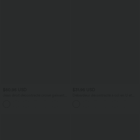
$50.95 USD
$31.95 USD
Jean droit décontracté croisé gainant
Débardeur décontracté à col en U et
taille haute avec poches Halara Flex™
brassière intégrée
+1