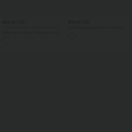
$44.95 USD
$31.95 USD
-20% sur le 2ème, -25% sur le 3ème
Débardeur yoga dos nu col U avec
bretelles croisées, ourlet arrondi et effet
Robe fluide midi de villégiature sans
frais InstantCool, protection solaire
manches, encolure carrée, dos nu croisé,
UPF50+
fronces et soutien-gorge intégré