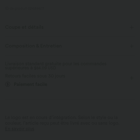
ID de produit 02684617
Coupe et détails
Taille plate
Poches latérales
Plissé irrégulier
Composition & Entretien
Fente
Braguette zippée
Décontracté
Livraison standard gratuite pour les commandes
supérieures à
Longueur sol
$84.09 USD
Taille haute
Jambe large
Retours faciles sous 30 jours
Élasticité quatre directions
Coupe ample
Décontracté
Paiement facile
Le logo est en cours d’intégration. Selon le style ou la
couleur, l’article reçu peut être livré avec ou sans logo.
En savoir plus