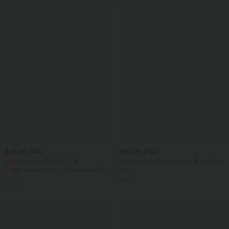
$25.95 USD
$50.95 USD
Offres bonus $20.13 USD
Pantalon taille haute coupe droite effet
lin avec poches
T-shirt décontracté col bateau manches
courtes coton