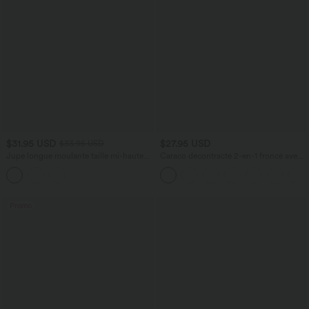
$31.95 USD
$27.95 USD
$33.95 USD
Jupe longue moulante taille mi-haute
Caraco décontracté 2-en-1 froncé avec
avec nœud devant et fronces imprimé
brassière intégrée bretelles réglables
floral/à rayures
Promo