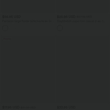
$56.95 USD
$25.95 USD
$27.95 USD
Pantalon large fluide taille haute en lin
DayStretch Jupe mini casual 2-en-1
mélangé avec poches et liens latéraux
bodycon plissée croisée taille haute
Promo
$17.95 USD
$33.95 USD
$31.95 USD